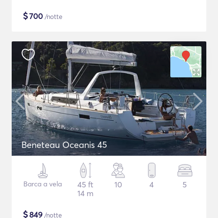
$
700
/notte
Beneteau Oceanis 45
Barca a vela
45 ft
10
4
5
14 m
$
849
/notte