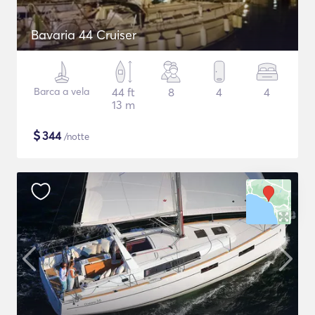
Bavaria 44 Cruiser
Barca a vela
44 ft
8
4
4
13 m
$
344
/notte