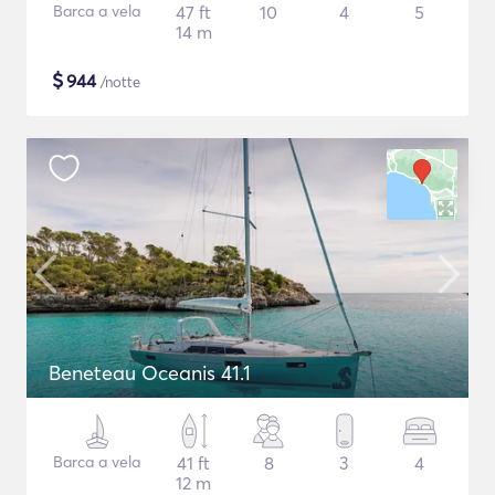
Barca a vela
47 ft
10
4
5
14 m
$
944
/notte
Beneteau Oceanis 41.1
Barca a vela
41 ft
8
3
4
12 m