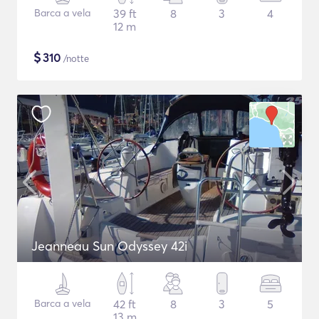
Barca a vela
39 ft
8
3
4
12 m
$
310
/notte
Jeanneau Sun Odyssey 42i
Barca a vela
42 ft
8
3
5
13 m