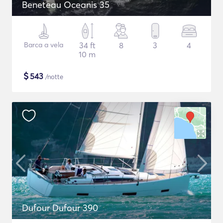
Beneteau Oceanis 35
Barca a vela
34 ft
8
3
4
10 m
$
543
/notte
Dufour Dufour 390