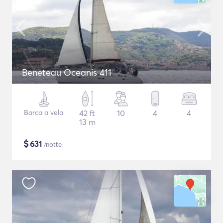
Beneteau Oceanis 411
Barca a vela
42 ft
10
4
4
13 m
$
631
/notte