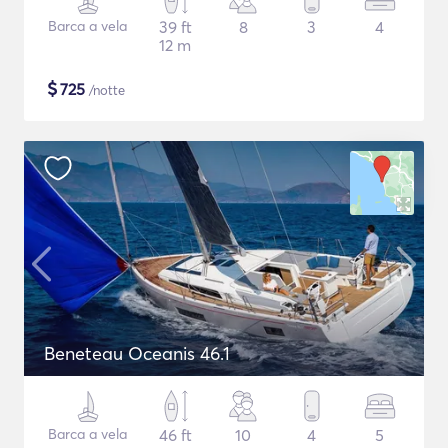
Barca a vela
39 ft
8
3
4
12 m
$
725
/notte
Beneteau Oceanis 46.1
Barca a vela
46 ft
10
4
5