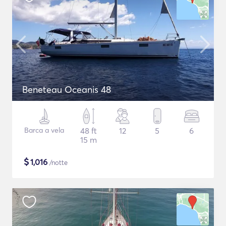
Beneteau Oceanis 48
Barca a vela
48 ft
12
5
6
15 m
$
1,016
/notte