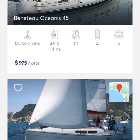
Beneteau Oceanis 45
Barca a vela
46 ft
10
4
5
14 m
$
975
/notte