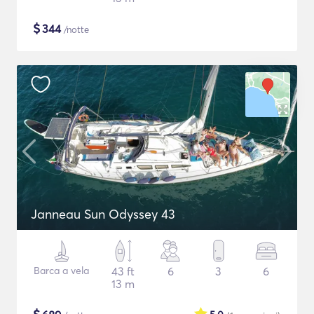
$
344
/notte
Janneau Sun Odyssey 43
Barca a vela
43 ft
6
3
6
13 m