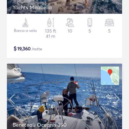
Yachts Mirabella
Barca a vela
135 ft
10
5
5
41 m
$
19,360
/notte
Beneteau Oceanis 390