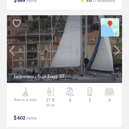
$
689
5.0
/notte
(1
recensioni
)
Jeanneau Sun Fast 37
Barca a vela
37 ft
8
3
4
11 m
$
602
/notte