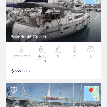
Bavaria 46 Cruiser
Barca a vela
46 ft
9
4
6
14 m
$
666
/notte