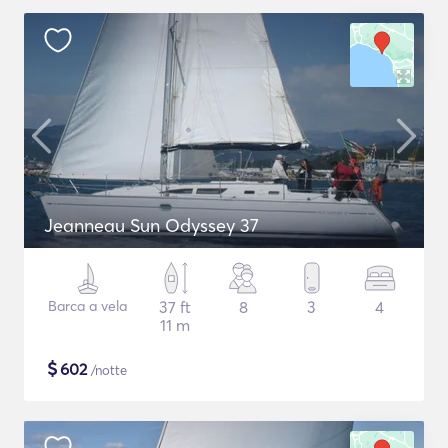
Jeanneau Sun Odyssey 37
Barca a vela
37 ft
8
3
4
11 m
$
602
/notte