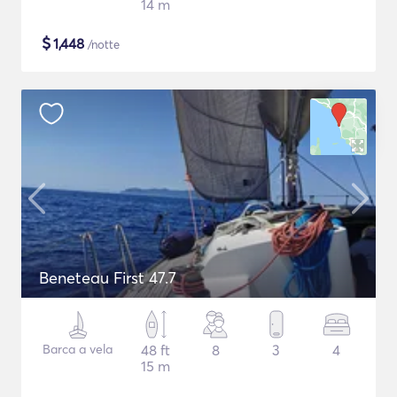
14 m
$
1,448
/notte
Beneteau First 47.7
Barca a vela
48 ft
8
3
4
15 m