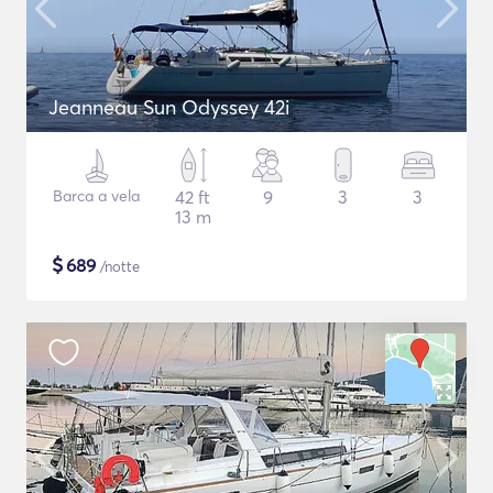
Jeanneau Sun Odyssey 42i
Barca a vela
42 ft
9
3
3
13 m
$
689
/notte