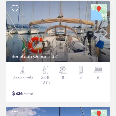
Beneteau Oceanis 331
Barca a vela
33 ft
8
3
6
10 m
$
436
/notte