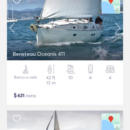
Beneteau Oceanis 411
Barca a vela
42 ft
10
4
4
13 m
$
631
/notte