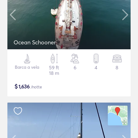
Ocean Schooner
Barca a vela
59 ft
6
4
8
18 m
$
1,636
/notte