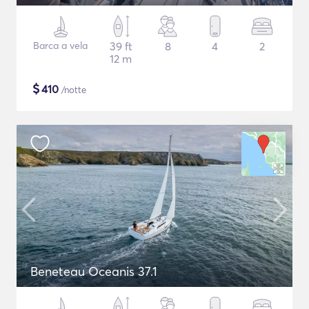
Barca a vela
39 ft
8
4
2
12 m
$
410
/notte
Beneteau Oceanis 37.1