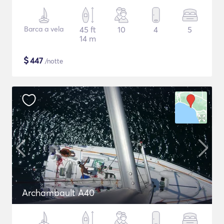
Barca a vela
45 ft
10
4
5
14 m
$
447
/notte
Archambault A40