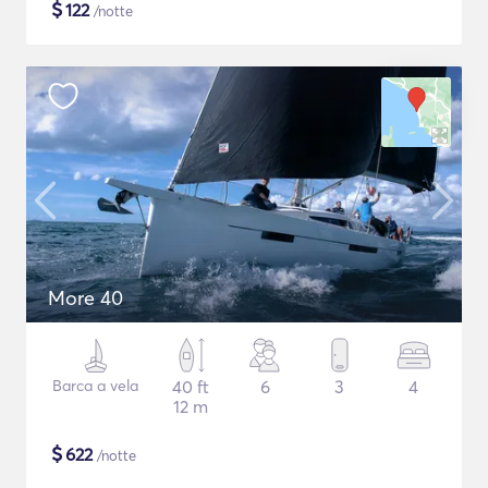
$
122
/notte
More 40
Barca a vela
40 ft
6
3
4
12 m
$
622
/notte