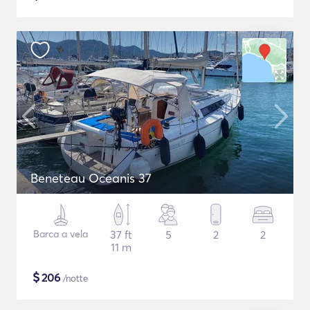
Beneteau Oceanis 37
Barca a vela
37 ft
5
2
2
11 m
$
206
/notte