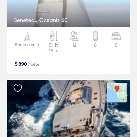
Beneteau Oceanis 50
Barca a vela
51 ft
12
6
6
16 m
$
890
/notte