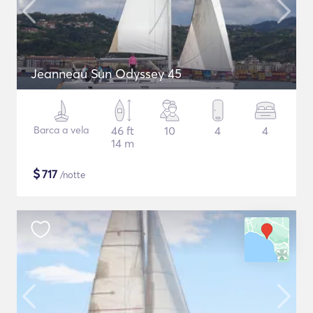
Jeanneau Sun Odyssey 45
Barca a vela
46 ft
10
4
4
14 m
$
717
/notte