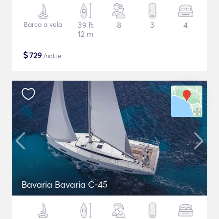
Barca a vela
39 ft
8
3
4
12 m
$
729
/notte
Bavaria Bavaria C-45