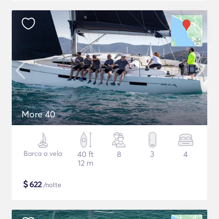
More 40
Barca a vela
40 ft
8
3
4
12 m
$
622
/notte