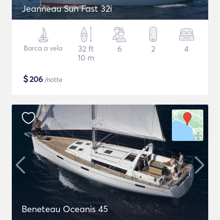
Jeanneau Sun Fast 32i
Barca a vela
32 ft
6
2
4
10 m
$
206
/notte
Beneteau Oceanis 45