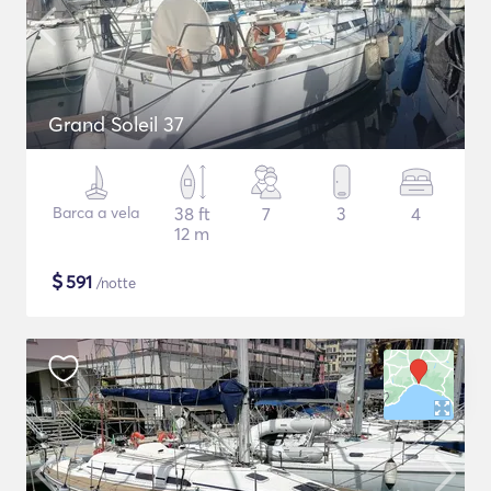
Grand Soleil 37
Barca a vela
38 ft
7
3
4
12 m
$
591
/notte