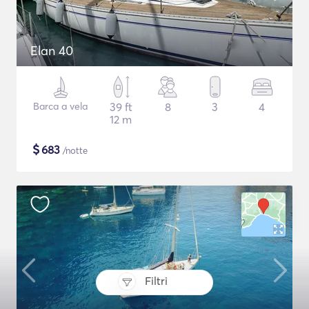
Elan 40
Barca a vela
39 ft
8
3
4
12 m
$
683
/notte
Filtri