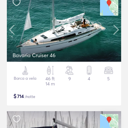
Bavaria Cruiser 46
Barca a vela
46 ft
9
4
5
14 m
$
714
/notte