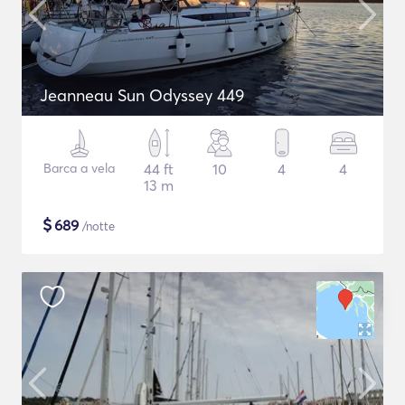
Jeanneau Sun Odyssey 449
Barca a vela
44 ft
10
4
4
13 m
$
689
/notte