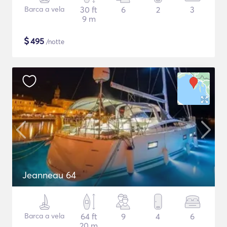
Barca a vela
30 ft
6
2
3
9 m
$
495
/notte
Jeanneau 64
Barca a vela
64 ft
9
4
6
20 m