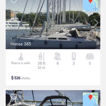
Hanse 385
Barca a vela
38 ft
8
3
5
12 m
$
526
/notte