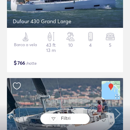
Dufour 430 Grand Large
Barca a vela
43 ft
10
4
5
13 m
$
766
/notte
Filtri