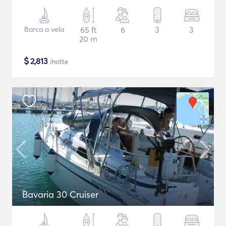
Barca a vela
65 ft
6
3
3
20 m
$
2,813
/notte
Bavaria 30 Cruiser