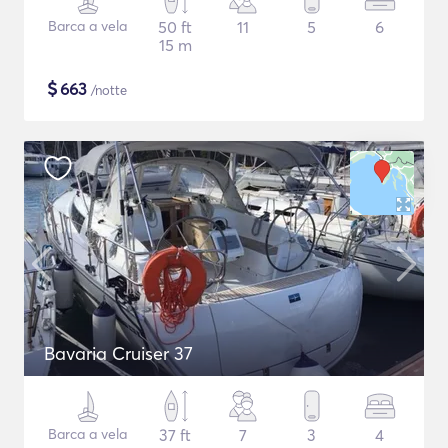
Barca a vela
50 ft
11
5
6
15 m
$
663
/notte
Bavaria Cruiser 37
Barca a vela
37 ft
7
3
4