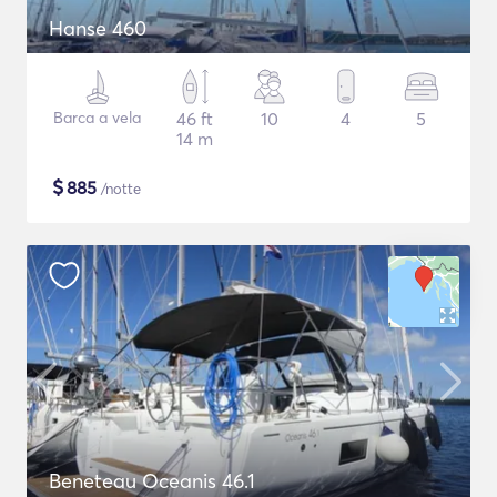
Hanse 460
Barca a vela
46 ft
10
4
5
14 m
$
885
/notte
Beneteau Oceanis 46.1