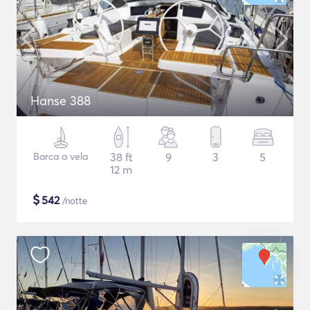
Hanse 388
Barca a vela
38 ft
9
3
5
12 m
$
542
/notte