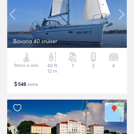
Bavaria 40 cruiser
Barca a vela
40 ft
7
3
4
12 m
$
548
/notte