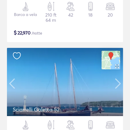
Barca a vela
210 ft
42
18
20
64 m
$
22,970
/notte
Sciarrelli Goletta 52