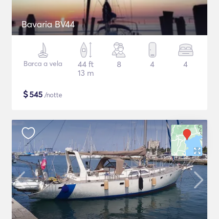
Bavaria BV44
Barca a vela
44 ft
8
4
4
13 m
$
545
/notte