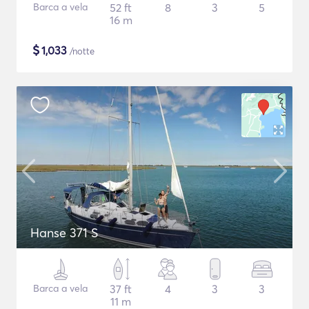
Barca a vela
52 ft
8
3
5
16 m
$
1,033
/notte
Hanse 371 S
Barca a vela
37 ft
4
3
3
11 m