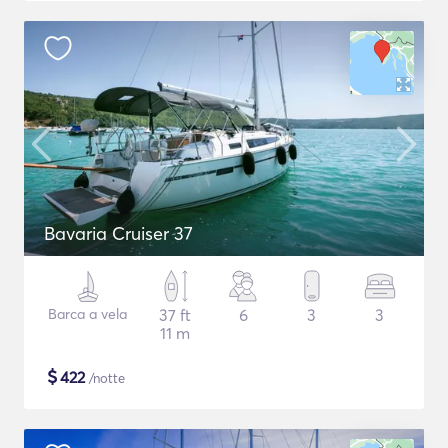
Bavaria Cruiser 37
Barca a vela
37 ft
6
3
3
11 m
$
422
/notte