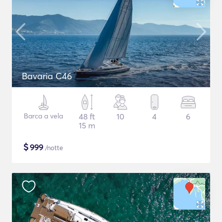
Bavaria C46
Barca a vela
48 ft
10
4
6
15 m
$
999
/notte