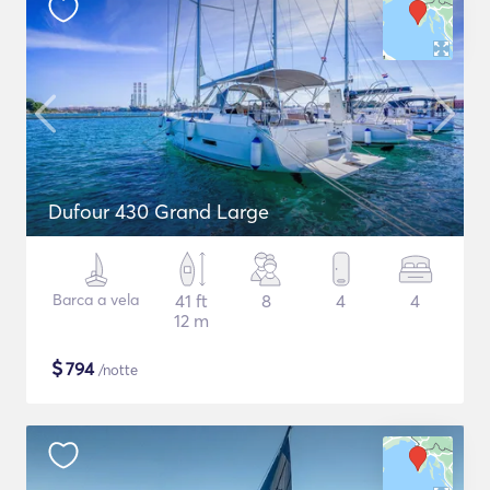
Dufour 430 Grand Large
Barca a vela
41 ft
8
4
4
12 m
$
794
/notte