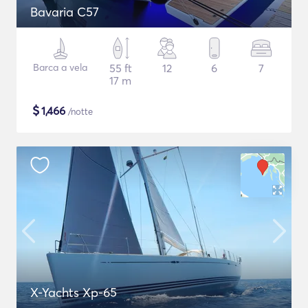
Bavaria C57
Barca a vela
55 ft
12
6
7
17 m
$
1,466
/notte
X-Yachts Xp-65