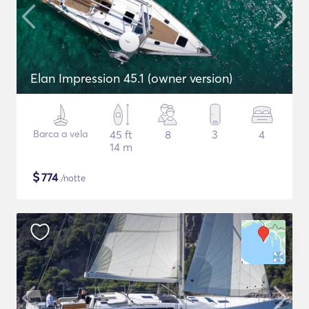
Elan Impression 45.1 (owner version)
Barca a vela
45 ft
8
3
4
14 m
$
774
/notte