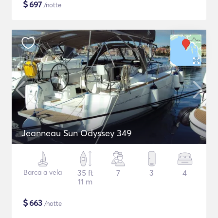
$
697
/notte
Jeanneau Sun Odyssey 349
Barca a vela
35 ft
7
3
4
11 m
$
663
/notte