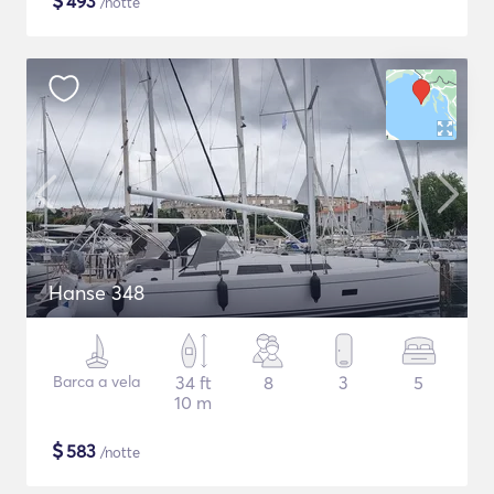
$
493
/notte
Hanse 348
Barca a vela
34 ft
8
3
5
10 m
$
583
/notte