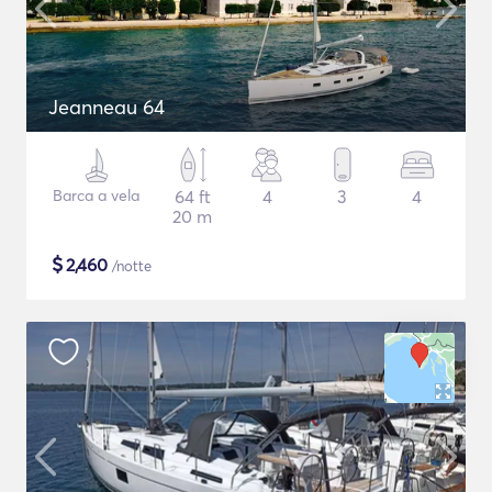
Jeanneau 64
Barca a vela
64 ft
4
3
4
20 m
$
2,460
/notte