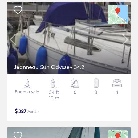
Jeanneau Sun Odyssey 34.2
Barca a vela
34 ft
6
3
4
10 m
$
287
/notte