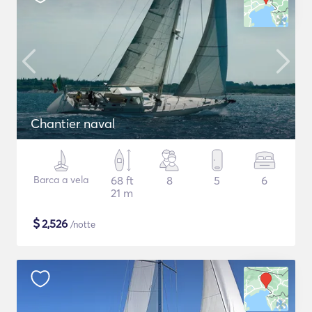
Chantier naval
Barca a vela
68 ft
8
5
6
21 m
$
2,526
/notte