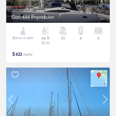
Elan 444 Impression
Barca a vela
44 ft
10
4
4
13 m
$
622
/notte