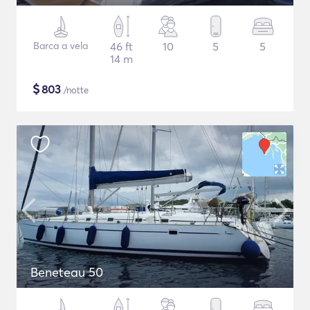
Barca a vela
46 ft
10
5
5
14 m
$
803
/notte
Beneteau 50