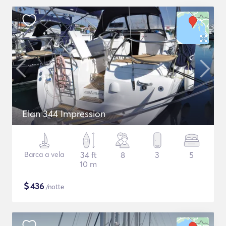
Elan 344 Impression
Barca a vela
34 ft
8
3
5
10 m
$
436
/notte