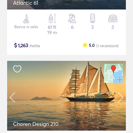
Atlantic 61
Barca a vela
61 ft
6
3
3
19 m
$
1,263
5.0
/notte
(1
recensioni
)
Choren Design 210