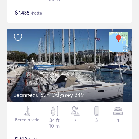
$
1,435
/notte
Jeanneau Sun Odyssey 349
Barca a vela
34 ft
7
3
4
10 m