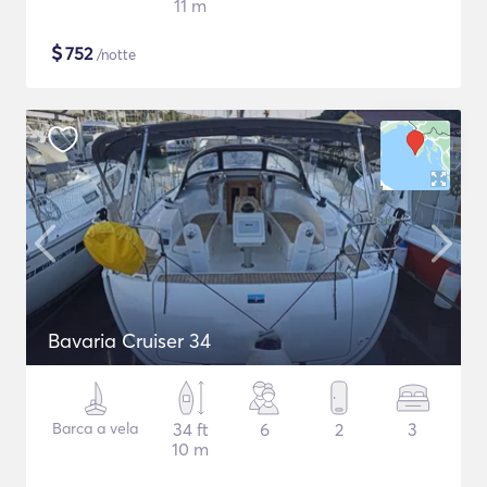
11 m
$
752
/notte
Bavaria Cruiser 34
Barca a vela
34 ft
6
2
3
10 m