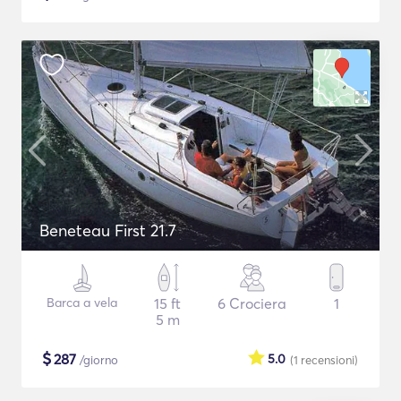
Beneteau First 21.7
Barca a vela
15 ft
6 Crociera
1
5 m
$
287
5.0
/giorno
(1
recensioni
)