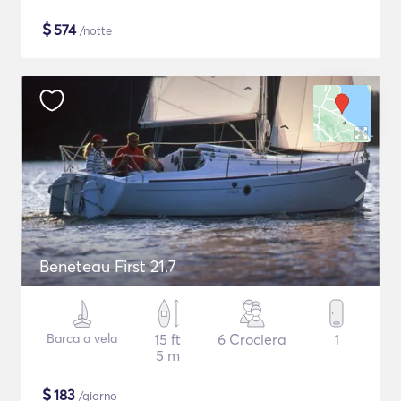
$
574
/notte
Beneteau First 21.7
Barca a vela
15 ft
6 Crociera
1
5 m
$
183
/giorno