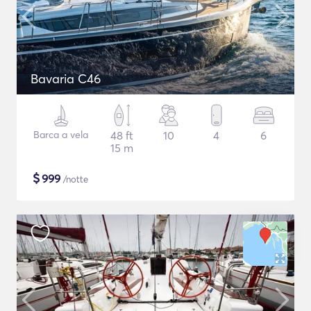
Bavaria C46
Barca a vela
48 ft
10
4
6
15 m
$
999
/notte