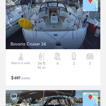
Bavaria Cruiser 34
Barca a vela
34 ft
6
2
3
10 m
$
697
/notte