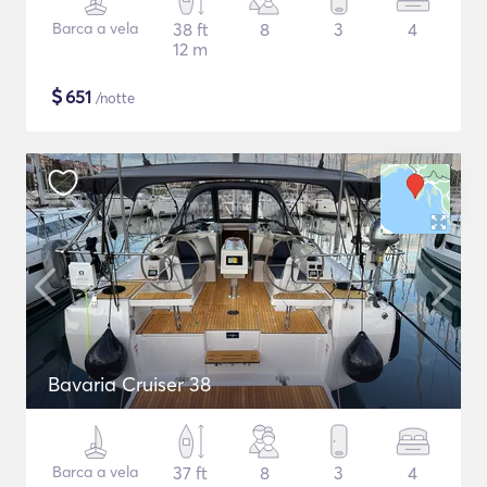
Barca a vela
38 ft
8
3
4
12 m
$
651
/notte
Bavaria Cruiser 38
Barca a vela
37 ft
8
3
4