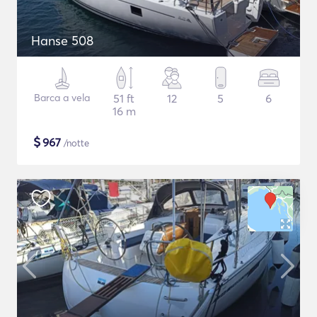
Hanse 508
Barca a vela
51 ft
12
5
6
16 m
$
967
/notte