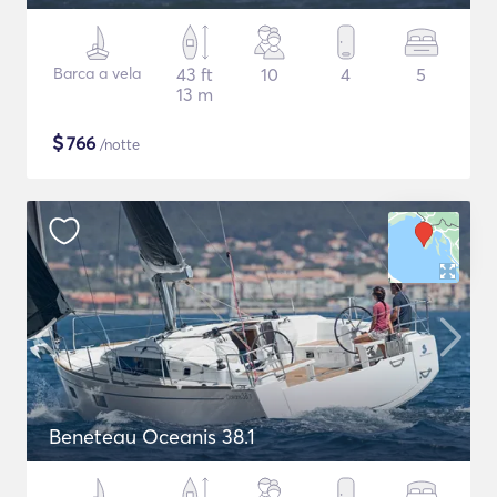
Barca a vela
43 ft
10
4
5
13 m
$
766
/notte
Beneteau Oceanis 38.1