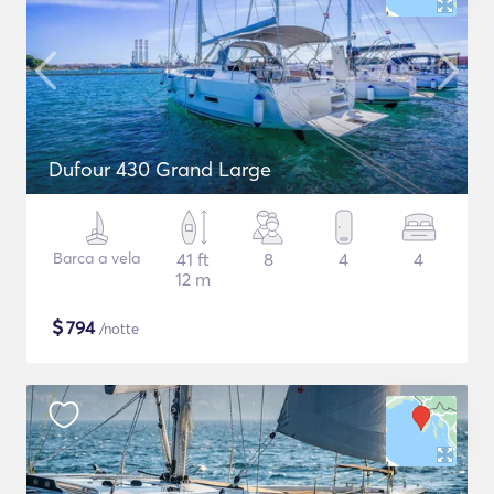
Dufour 430 Grand Large
Barca a vela
41 ft
8
4
4
12 m
$
794
/notte