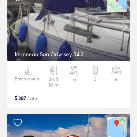
Jeanneau Sun Odyssey 34.2
Barca a vela
34 ft
6
3
4
10 m
$
287
/notte