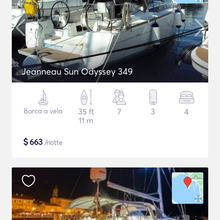
Jeanneau Sun Odyssey 349
Barca a vela
35 ft
7
3
4
11 m
$
663
/notte