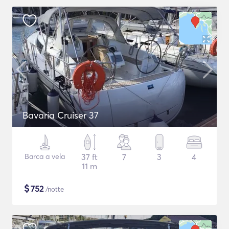
Bavaria Cruiser 37
Barca a vela
37 ft
7
3
4
11 m
$
752
/notte