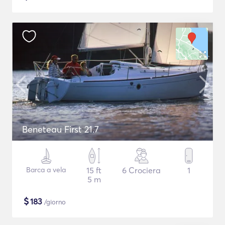
Beneteau First 21.7
Barca a vela
15 ft
6 Crociera
1
5 m
$
183
/giorno