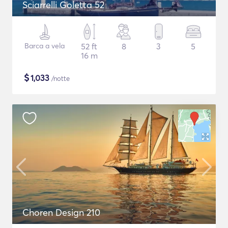
Sciarrelli Goletta 52
Barca a vela
52 ft
8
3
5
16 m
$
1,033
/notte
Choren Design 210