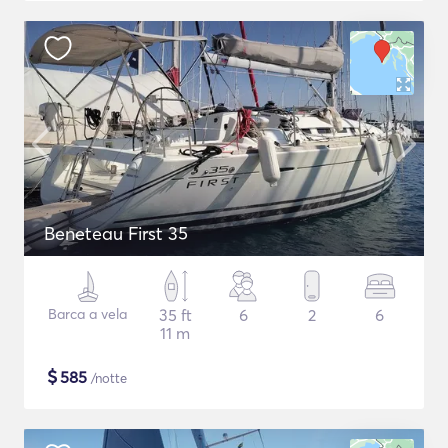
Beneteau First 35
Barca a vela
35 ft
6
2
6
11 m
$
585
/notte