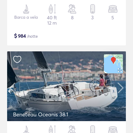
Barca a vela
40 ft
8
3
5
12 m
$
984
/notte
Beneteau Oceanis 38.1