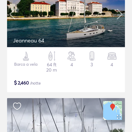
Jeanneau 64
Barca a vela
64 ft
4
3
4
20 m
$
2,460
/notte