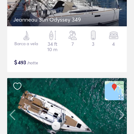
Jeanneau Sun Odyssey 349
Barca a vela
34 ft
7
3
4
10 m
$
493
/notte