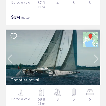
Barca a vela
37 ft
4
3
3
11 m
$
574
/notte
Chantier naval
Barca a vela
68 ft
8
5
6
21 m