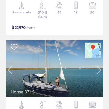
Barca a vela
210 ft
42
18
20
64 m
$
22,970
/notte
Hanse 371 S