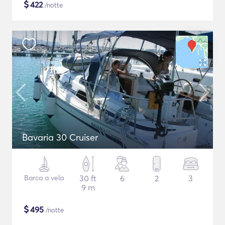
$
422
/notte
Bavaria 30 Cruiser
Barca a vela
30 ft
6
2
3
9 m
$
495
/notte