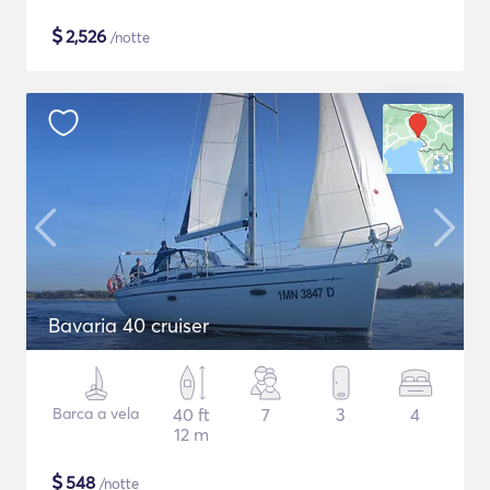
$
2,526
/notte
Bavaria 40 cruiser
Barca a vela
40 ft
7
3
4
12 m
$
548
/notte