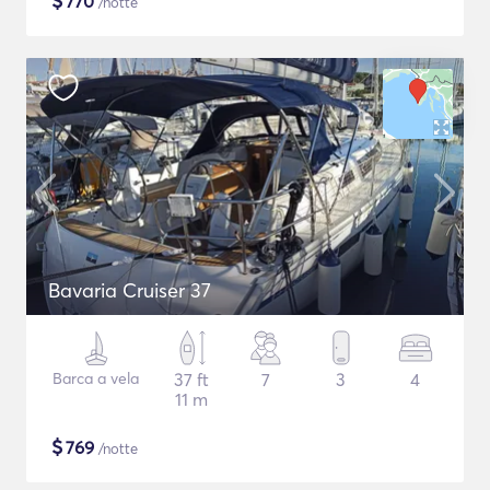
$
770
/notte
Bavaria Cruiser 37
Barca a vela
37 ft
7
3
4
11 m
$
769
/notte