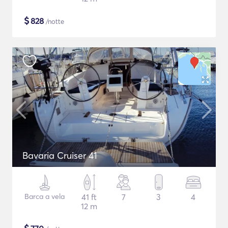
$
828
/notte
Bavaria Cruiser 41
Barca a vela
41 ft
7
3
4
12 m