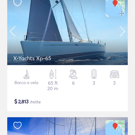
X-Yachts Xp-65
Barca a vela
65 ft
6
3
3
20 m
$
2,813
/notte