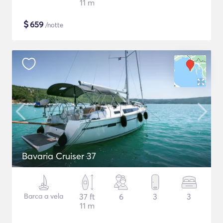
11 m
$
659
/notte
Bavaria Cruiser 37
Barca a vela
37 ft
6
3
3
11 m