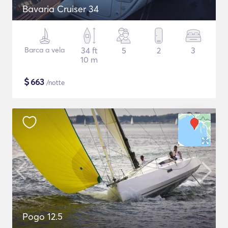
Bavaria Cruiser 34
Barca a vela
34 ft
5
2
3
10 m
$
663
/notte
Pogo 12.5