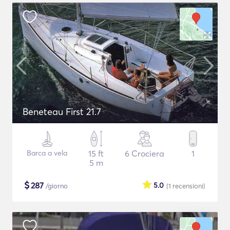
Beneteau First 21.7
Barca a vela
15 ft
6 Crociera
1
5 m
$
287
5.0
/giorno
(1
recensioni
)