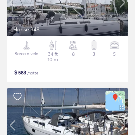
Hanse 348
Barca a vela
34 ft
8
3
5
10 m
$
583
/notte