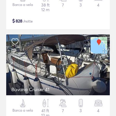
Barca a vela
38 ft
7
3
4
12 m
$
828
/notte
Bavaria Cruiser 41
Barca a vela
41 ft
7
3
4
12 m