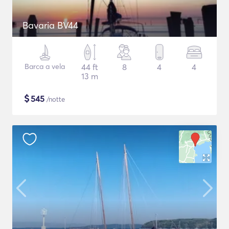
Bavaria BV44
Barca a vela
44 ft
8
4
4
13 m
$
545
/notte