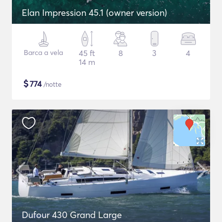
Elan Impression 45.1 (owner version)
Barca a vela
45 ft
8
3
4
14 m
$
774
/notte
Dufour 430 Grand Large