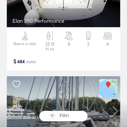
Elan 350 Performance
Barca a vela
35 ft
8
3
4
11 m
$
484
/notte
Filtri