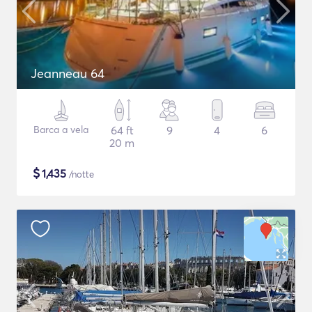
Jeanneau 64
Barca a vela
64 ft
9
4
6
20 m
$
1,435
/notte