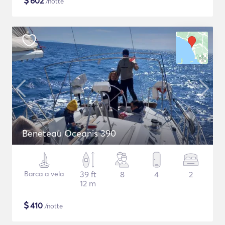
$
602
/notte
Beneteau Oceanis 390
Barca a vela
39 ft
8
4
2
12 m
$
410
/notte