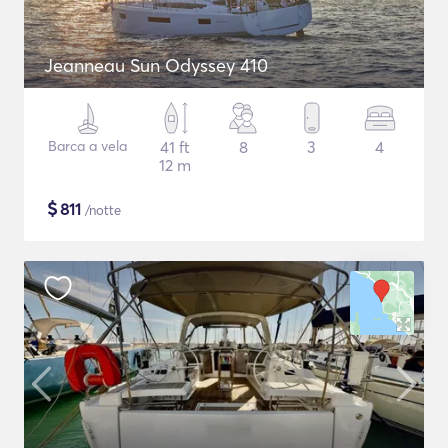
Jeanneau Sun Odyssey 410
Barca a vela
41 ft
8
3
4
12 m
$
811
/notte