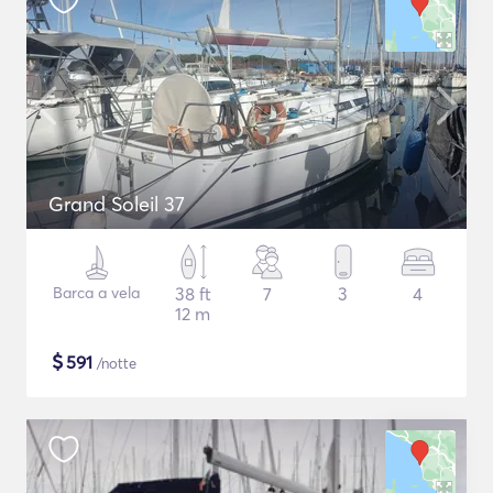
Grand Soleil 37
Barca a vela
38 ft
7
3
4
12 m
$
591
/notte