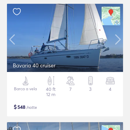
Bavaria 40 cruiser
Barca a vela
40 ft
7
3
4
12 m
$
548
/notte