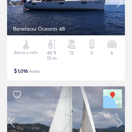
Beneteau Oceanis 48
Barca a vela
48 ft
12
5
6
15 m
$
1,016
/notte