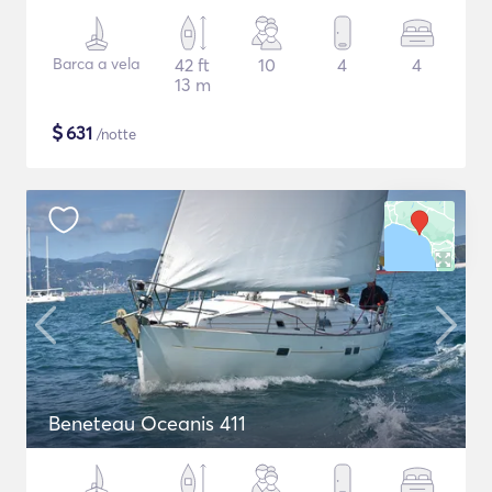
Barca a vela
42 ft
10
4
4
13 m
$
631
/notte
Beneteau Oceanis 411