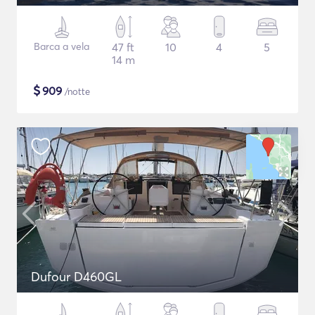
Barca a vela
47 ft
10
4
5
14 m
$
909
/notte
Dufour D460GL