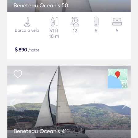
Beneteau Oceanis 50
Barca a vela
51 ft
12
6
6
16 m
$
890
/notte
Beneteau Oceanis 411