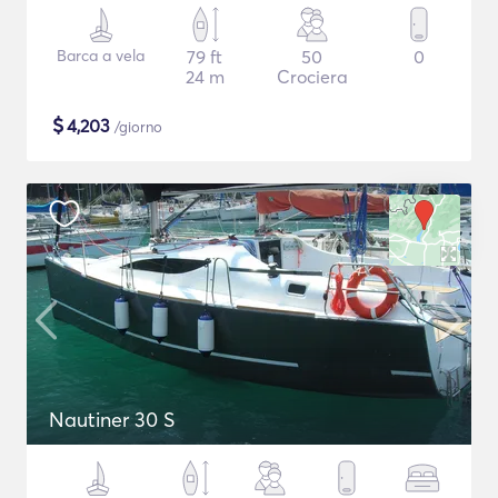
Barca a vela
79 ft
50
0
24 m
Crociera
$
4,203
/giorno
Nautiner 30 S