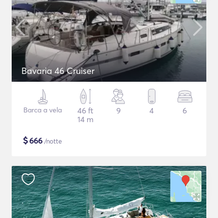
Bavaria 46 Cruiser
Barca a vela
46 ft
9
4
6
14 m
$
666
/notte