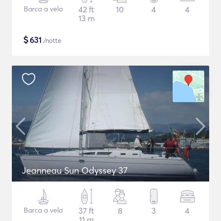
Barca a vela
42 ft
10
4
4
13 m
$
631
/notte
Jeanneau Sun Odyssey 37
Barca a vela
37 ft
8
3
4
11 m