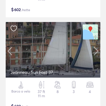
$
602
/notte
Jeanneau Sun Fast 37
Barca a vela
37 ft
8
3
4
11 m