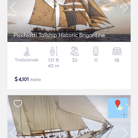
Picchiotti Tallship Historic Brigantine
Tradizionale
131 ft
30
11
18
40 m
$
4,101
/notte