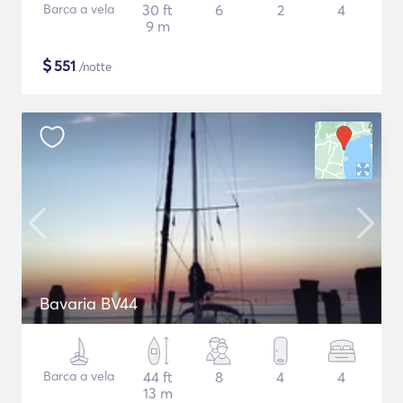
Barca a vela
30 ft
6
2
4
9 m
$
551
/notte
Bavaria BV44
Barca a vela
44 ft
8
4
4
13 m