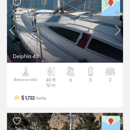
Delphia 40
Barca a vela
40 ft
6
3
3
12 m
$
1,722
/notte