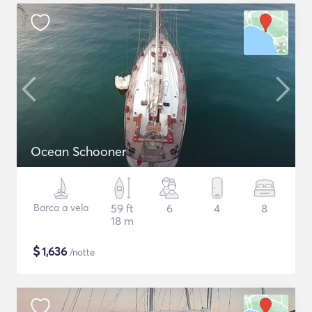
Ocean Schooner
Barca a vela
59 ft
6
4
8
18 m
$
1,636
/notte