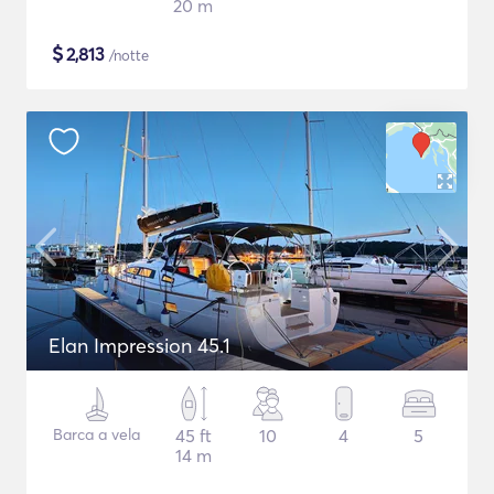
20 m
$
2,813
/notte
Elan Impression 45.1
Barca a vela
45 ft
10
4
5
14 m