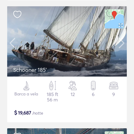
Schooner 185'
Barca a vela
185 ft
12
6
9
56 m
$
19,687
/notte