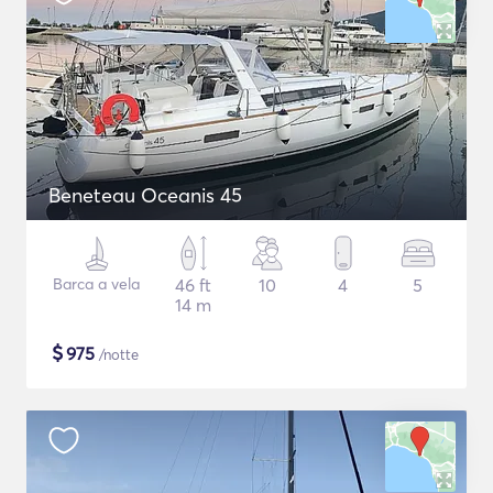
Beneteau Oceanis 45
Barca a vela
46 ft
10
4
5
14 m
$
975
/notte