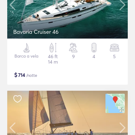
Bavaria Cruiser 46
Barca a vela
46 ft
9
4
5
14 m
$
714
/notte