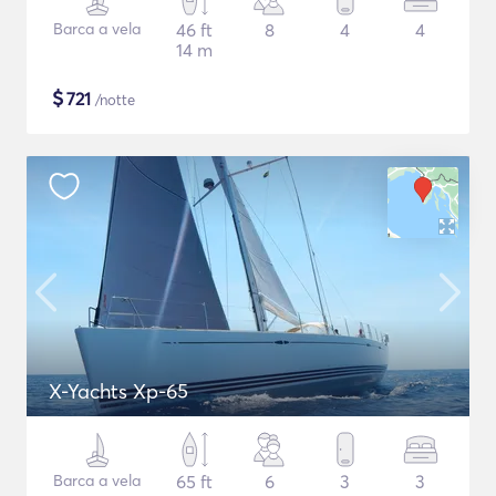
Barca a vela
46 ft
8
4
4
14 m
$
721
/notte
X-Yachts Xp-65
Barca a vela
65 ft
6
3
3