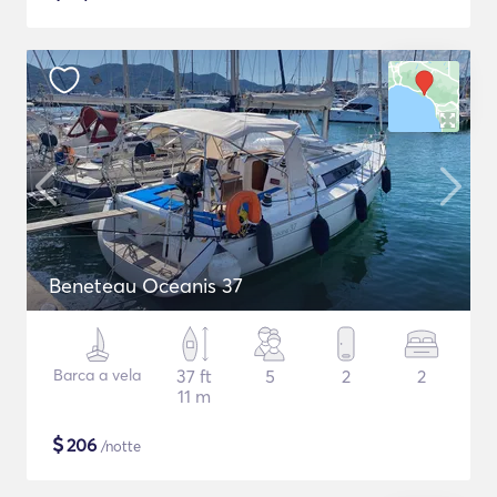
Beneteau Oceanis 37
Barca a vela
37 ft
5
2
2
11 m
$
206
/notte