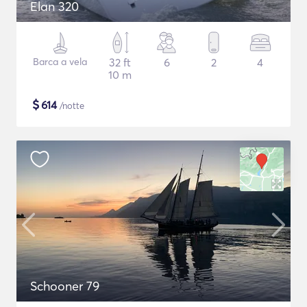
Elan 320
Barca a vela
32 ft
6
2
4
10 m
$
614
/notte
Schooner 79