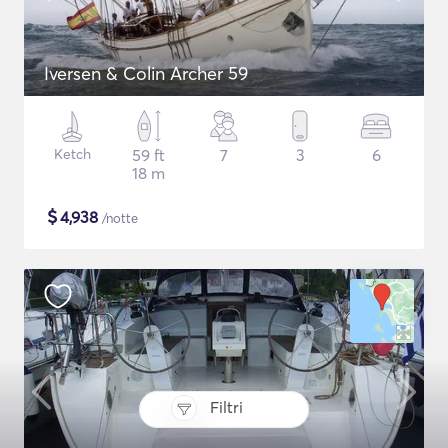
Iversen & Colin Archer 59
Ketch
59 ft
7
3
6
18 m
$
4,938
/notte
Filtri