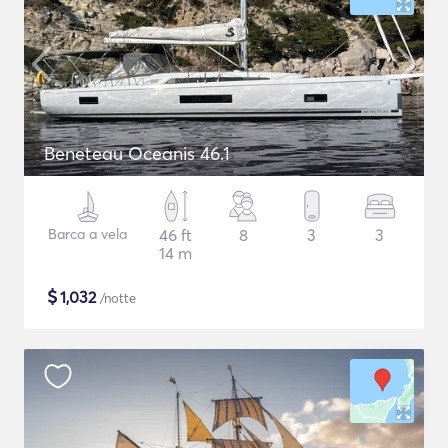
Beneteau Oceanis 46.1
Barca a vela
46 ft
8
3
3
14 m
$
1,032
/notte