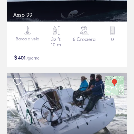
Asso 99
Barca a vela
32 ft
6 Crociera
0
10 m
$
401
/giorno