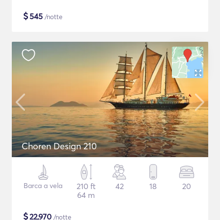
$
545
/notte
Choren Design 210
Barca a vela
210 ft
42
18
20
64 m
$
22,970
/notte