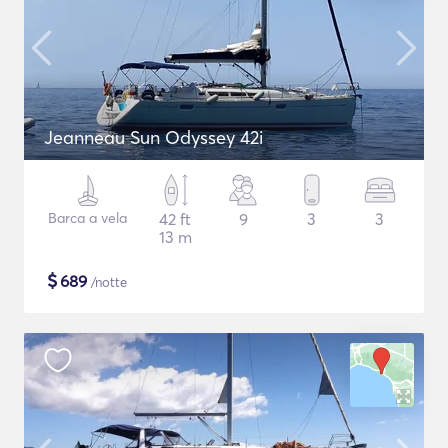
Jeanneau Sun Odyssey 42i
Barca a vela
42 ft
9
3
3
13 m
$
689
/notte