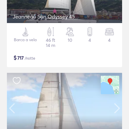
Jeanneau Sun Odyssey 45
Barca a vela
46 ft
10
4
4
14 m
$
717
/notte