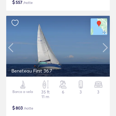
$
557
/notte
Beneteau First 36.7
Barca a vela
35 ft
6
3
3
11 m
$
803
/notte