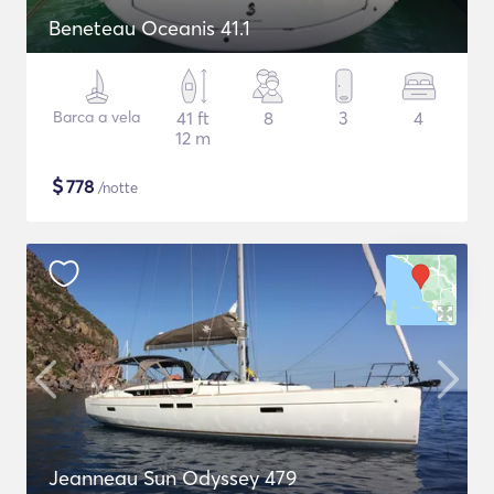
Beneteau Oceanis 41.1
Barca a vela
41 ft
8
3
4
12 m
$
778
/notte
Jeanneau Sun Odyssey 479