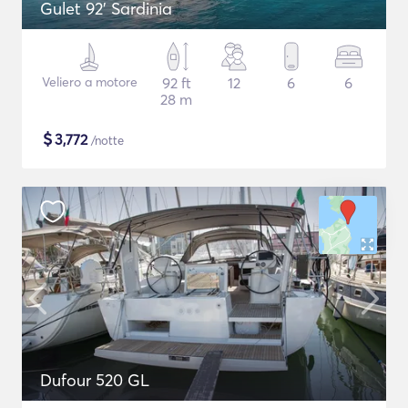
Gulet 92' Sardinia
Veliero a motore
92 ft
12
6
6
28 m
$
3,772
/notte
Dufour 520 GL