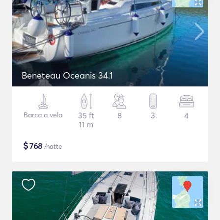
Beneteau Oceanis 34.1
Barca a vela
35 ft
8
3
4
11 m
$
768
/notte