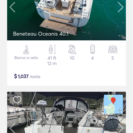
Beneteau Oceanis 40.1
Barca a vela
41 ft
10
4
5
12 m
$
1,037
/notte