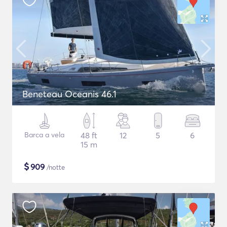
Beneteau Oceanis 46.1
Barca a vela
48 ft
12
5
6
15 m
$
909
/notte