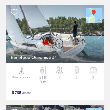
Beneteau Oceanis 30.1
Barca a vela
31 ft
4
2
2
9 m
$
738
/notte