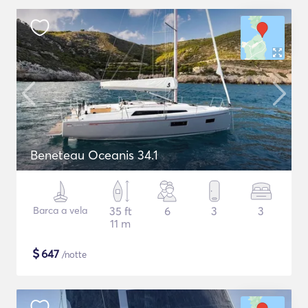
Beneteau Oceanis 34.1
Barca a vela
35 ft
6
3
3
11 m
$
647
/notte