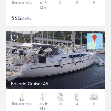
Barca a vela
41 ft
8
3
5
12 m
$
532
/notte
Bavaria Cruiser 46
Barca a vela
46 ft
10
4
6
14 m