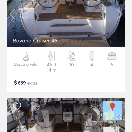
Bavaria Cruiser 46
Barca a vela
46 ft
10
4
6
14 m
$
639
/notte