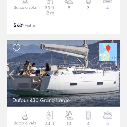
Barca a vela
39 ft
8
3
4
12 m
$
621
/notte
Dufour 430 Grand Large
Barca a vela
43 ft
10
4
5