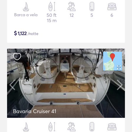
Barca a vela
50 ft
12
5
6
15 m
$
1,122
/notte
Bavaria Cruiser 41