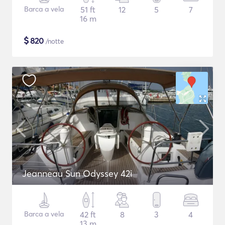
Barca a vela
51 ft
12
5
7
16 m
$
820
/notte
Jeanneau Sun Odyssey 42i
Barca a vela
42 ft
8
3
4
13 m