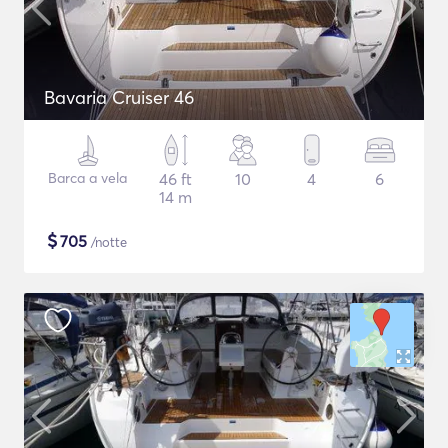
Bavaria Cruiser 46
Barca a vela
46 ft
10
4
6
14 m
$
705
/notte