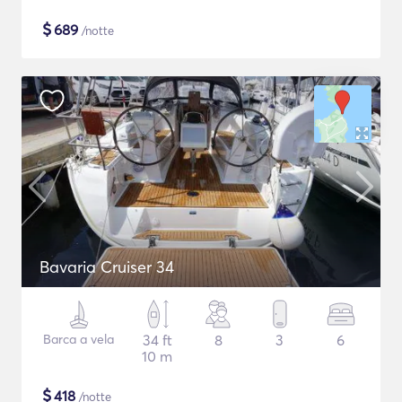
$
689
/notte
Bavaria Cruiser 34
Barca a vela
34 ft
8
3
6
10 m
$
418
/notte