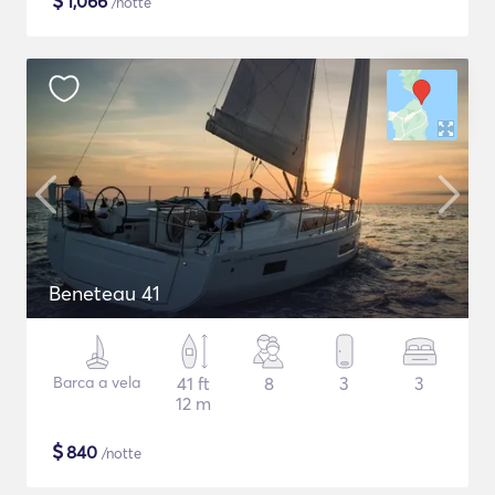
$
1,066
/notte
Beneteau 41
Barca a vela
41 ft
8
3
3
12 m
$
840
/notte