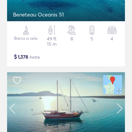
Beneteau Oceanis 51
Barca a vela
49 ft
8
5
4
15 m
$
1,378
/notte