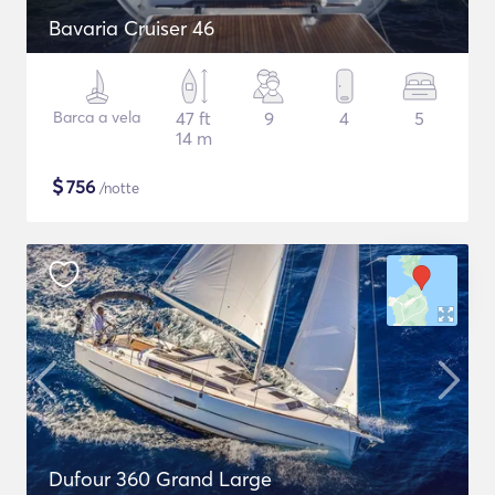
Bavaria Cruiser 46
Barca a vela
47 ft
9
4
5
14 m
$
756
/notte
Dufour 360 Grand Large