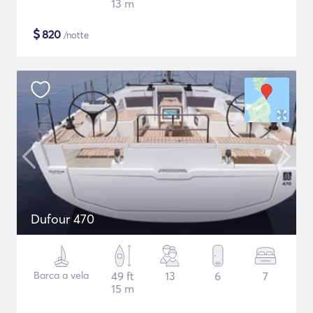
13 m
$
820
/notte
Dufour 470
Barca a vela
49 ft
13
6
7
15 m