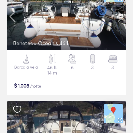
Beneteau Oceanis 46.1
Barca a vela
46 ft
6
3
3
14 m
$
1,008
/notte