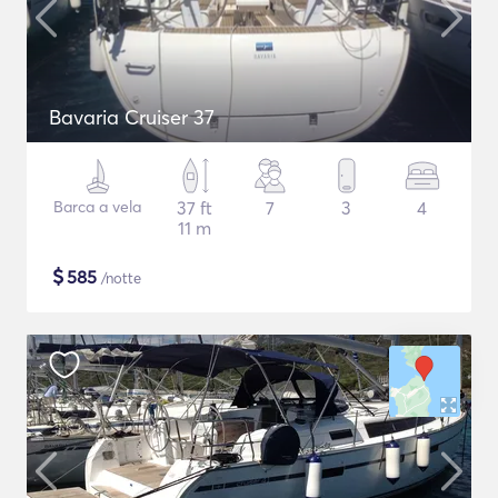
Bavaria Cruiser 37
Barca a vela
37 ft
7
3
4
11 m
$
585
/notte