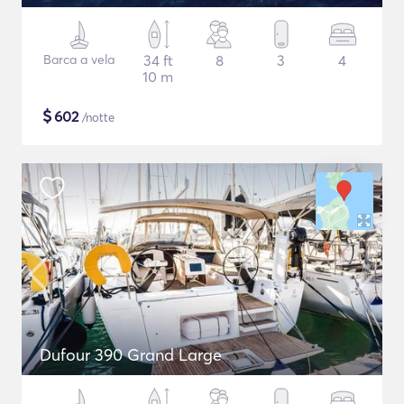
Barca a vela
34 ft
8
3
4
10 m
$
602
/notte
Dufour 390 Grand Large