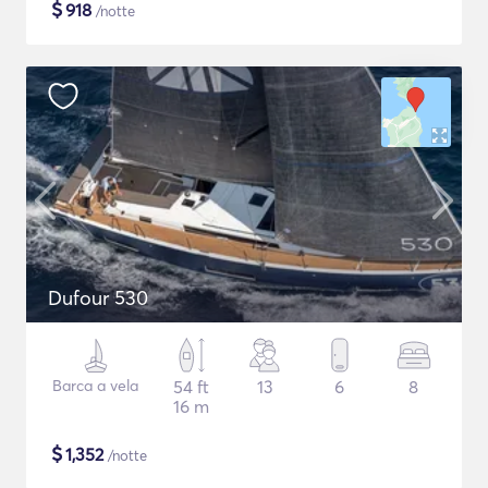
$
918
/notte
Dufour 530
Barca a vela
54 ft
13
6
8
16 m
$
1,352
/notte