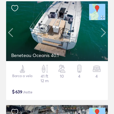
Beneteau Oceanis 40.1
Barca a vela
41 ft
10
4
4
12 m
$
639
/notte