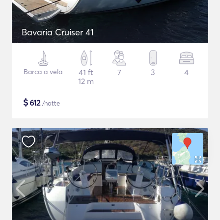
Bavaria Cruiser 41
Barca a vela
41 ft
7
3
4
12 m
$
612
/notte