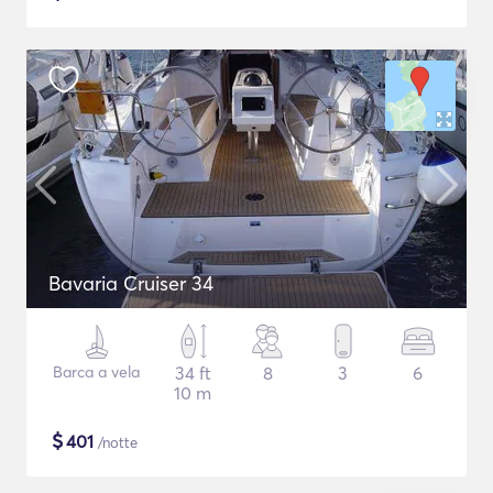
Bavaria Cruiser 34
Barca a vela
34 ft
8
3
6
10 m
$
401
/notte