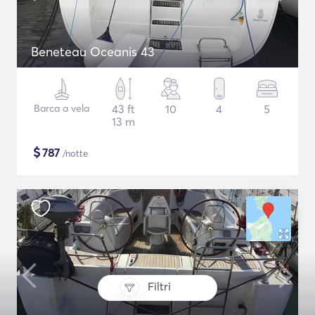
Beneteau Oceanis 43
Barca a vela
43 ft
10
4
5
13 m
$
787
/notte
Filtri