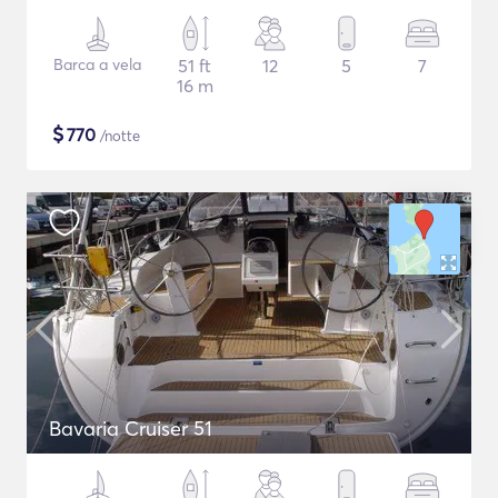
Barca a vela
51 ft
12
5
7
16 m
$
770
/notte
Bavaria Cruiser 51