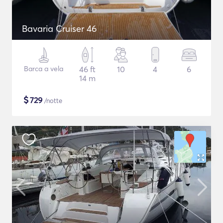
Bavaria Cruiser 46
Barca a vela
46 ft
10
4
6
14 m
$
729
/notte