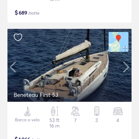
$
689
/notte
Beneteau First 53
Barca a vela
53 ft
7
3
4
16 m