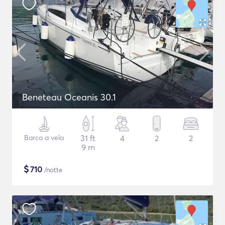
Beneteau Oceanis 30.1
Barca a vela
31 ft
4
2
2
9 m
$
710
/notte