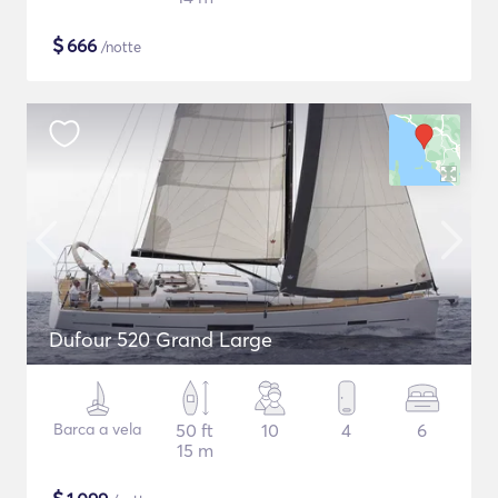
$
666
/notte
Dufour 520 Grand Large
Barca a vela
50 ft
10
4
6
15 m