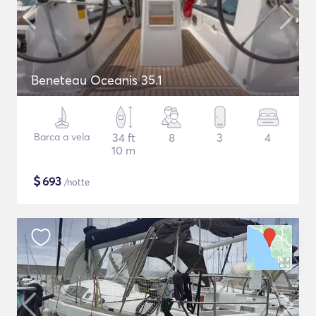
Beneteau Oceanis 35.1
Barca a vela
34 ft
8
3
4
10 m
$
693
/notte