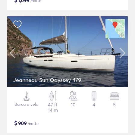
$
1,099
/notte
Jeanneau Sun Odyssey 479
Barca a vela
47 ft
10
4
5
14 m
$
909
/notte