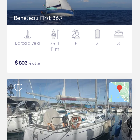
Beneteau First 36.7
Barca a vela
35 ft
6
3
3
11 m
$
803
/notte