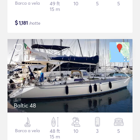
Barca a vela
49 ft
10
5
5
15 m
$
1,181
/notte
Baltic 48
Barca a vela
48 ft
10
3
5
15 m