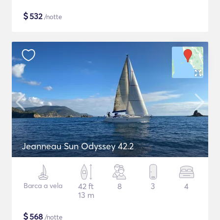
$
532
/notte
Jeanneau Sun Odyssey 42.2
Barca a vela
42 ft
8
3
4
13 m
$
568
/notte