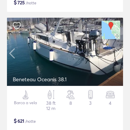
$
725
/notte
Beneteau Oceanis 38.1
Barca a vela
38 ft
8
3
4
12 m
$
621
/notte