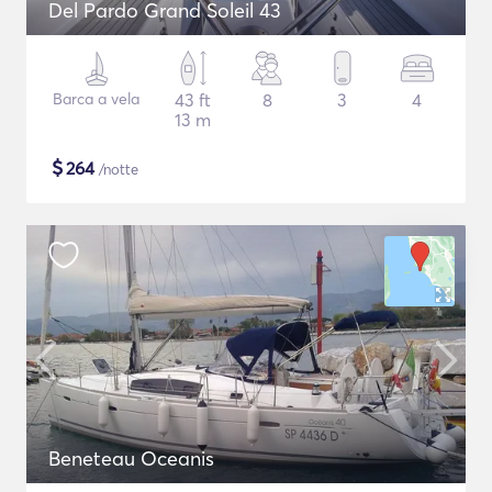
Del Pardo Grand Soleil 43
Barca a vela
43 ft
8
3
4
13 m
$
264
/notte
Beneteau Oceanis