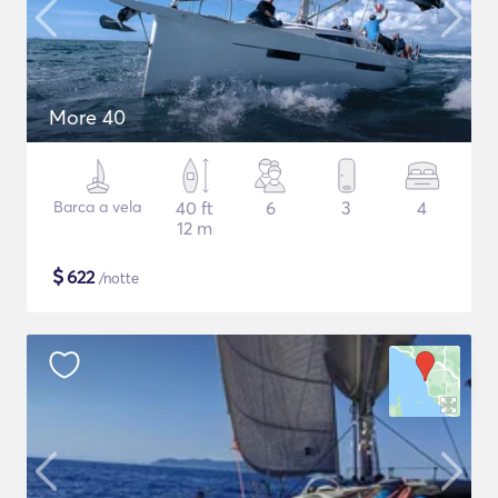
More 40
Barca a vela
40 ft
6
3
4
12 m
$
622
/notte