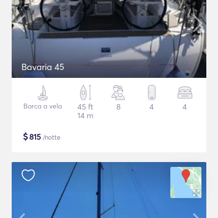
Bavaria 45
Barca a vela
45 ft
8
4
4
14 m
$
815
/notte