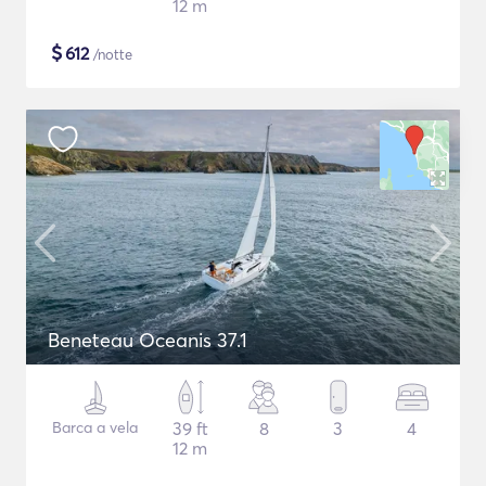
12 m
$
612
/notte
Beneteau Oceanis 37.1
Barca a vela
39 ft
8
3
4
12 m