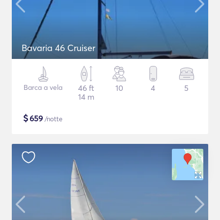
Bavaria 46 Cruiser
Barca a vela
46 ft
10
4
5
14 m
$
659
/notte