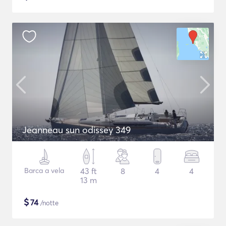
Jeanneau sun odissey 349
Barca a vela
43 ft
8
4
4
13 m
$
74
/notte