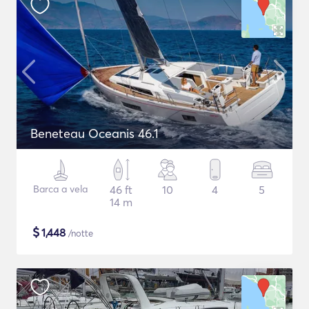
Beneteau Oceanis 46.1
Barca a vela
46 ft
10
4
5
14 m
$
1,448
/notte