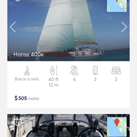
Hanse 400e
Barca a vela
40 ft
6
3
3
12 m
$
505
/notte