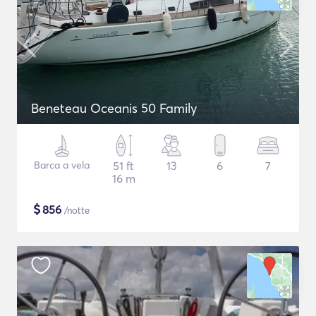
Beneteau Oceanis 50 Family
Barca a vela
51 ft
13
6
7
16 m
$
856
/notte