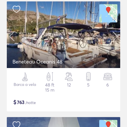
Beneteau Oceanis 48
Barca a vela
48 ft
12
5
6
15 m
$
763
/notte