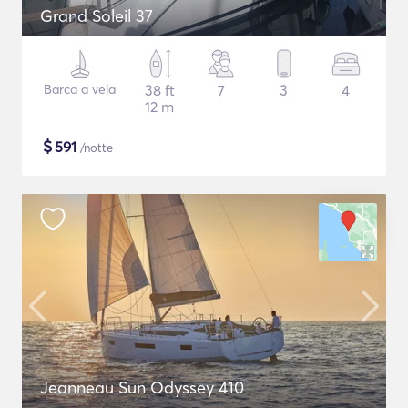
Grand Soleil 37
Barca a vela
38 ft
7
3
4
12 m
$
591
/notte
Jeanneau Sun Odyssey 410