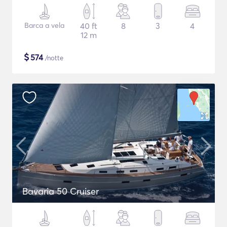
Barca a vela
40 ft
8
3
4
12 m
$
574
/notte
Bavaria 50 Cruiser