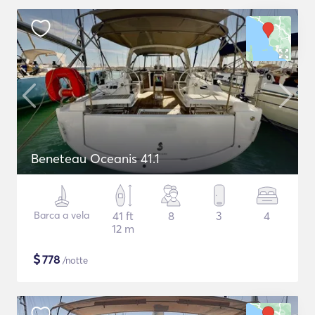
Beneteau Oceanis 41.1
Barca a vela
41 ft
8
3
4
12 m
$
778
/notte