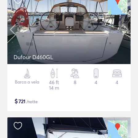
Dufour D460GL
Barca a vela
46 ft
8
4
4
14 m
$
721
/notte