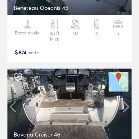
Beneteau Oceanis 45
Barca a vela
45 ft
10
4
5
14 m
$
874
/notte
Bavaria Cruiser 46