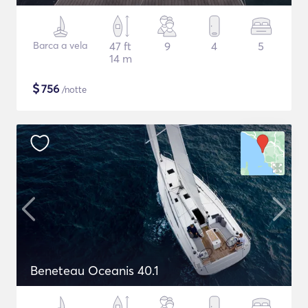
Barca a vela
47 ft
9
4
5
14 m
$
756
/notte
Beneteau Oceanis 40.1