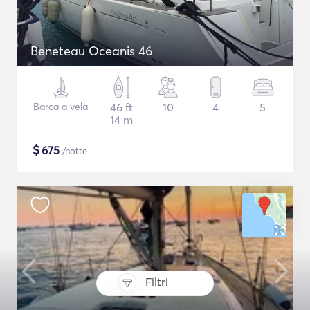
Beneteau Oceanis 46
Barca a vela
46 ft
10
4
5
14 m
$
675
/notte
Filtri