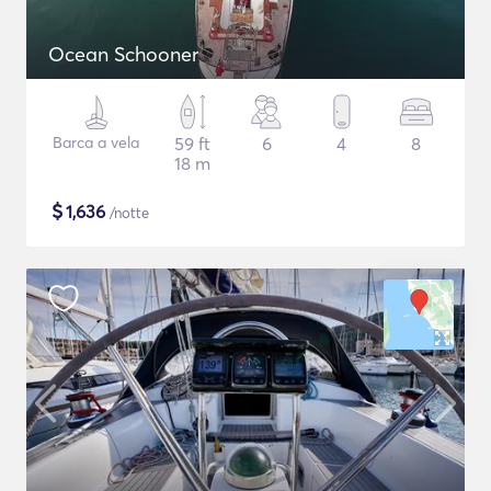
Ocean Schooner
Barca a vela
59 ft
6
4
8
18 m
$
1,636
/notte