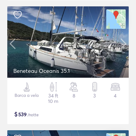
Beneteau Oceanis 35.1
Barca a vela
34 ft
8
3
4
10 m
$
539
/notte