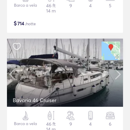
Barca a vela
46 ft
9
4
5
14 m
$
714
/notte
Bavaria 46 Cruiser
Barca a vela
46 ft
9
4
6
14 m