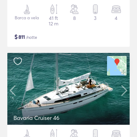
Barca a vela
41 ft
8
3
4
12 m
$
811
/notte
Bavaria Cruiser 46