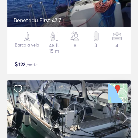
Beneteau First 47.7
Barca a vela
48 ft
8
3
4
15 m
$
122
/notte