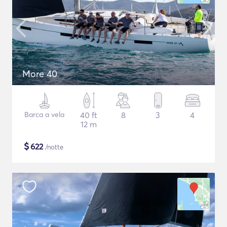
More 40
Barca a vela
40 ft
8
3
4
12 m
$
622
/notte