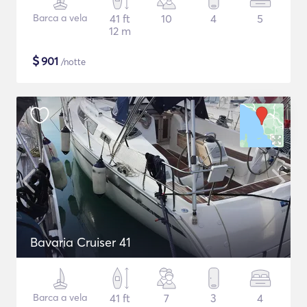
Barca a vela
41 ft
10
4
5
12 m
$
901
/notte
Bavaria Cruiser 41
Barca a vela
41 ft
7
3
4