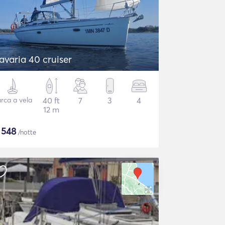
avaria 40 cruiser
rca a vela
40 ft
7
3
4
12 m
$
548
/notte