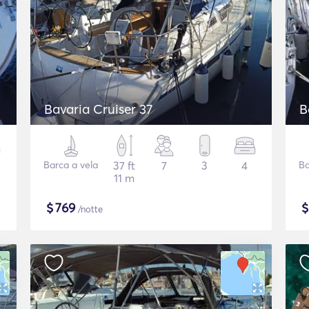
Bavaria Cruiser 37
B
Barca a vela
37 ft
7
3
4
Ba
11 m
$
769
/notte