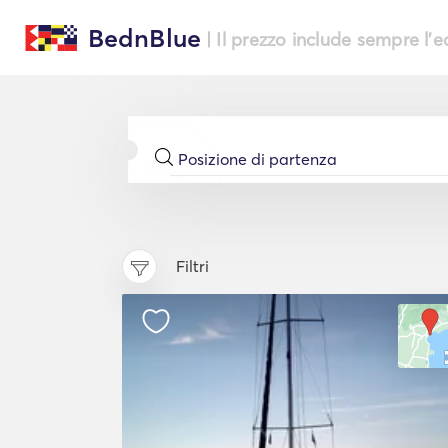
BednBlue
| Il prezzo include sempre l'
Filtri