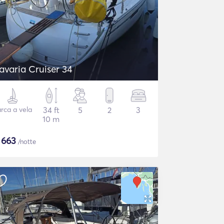
avaria Cruiser 34
rca a vela
34 ft
5
2
3
10 m
$
663
/notte