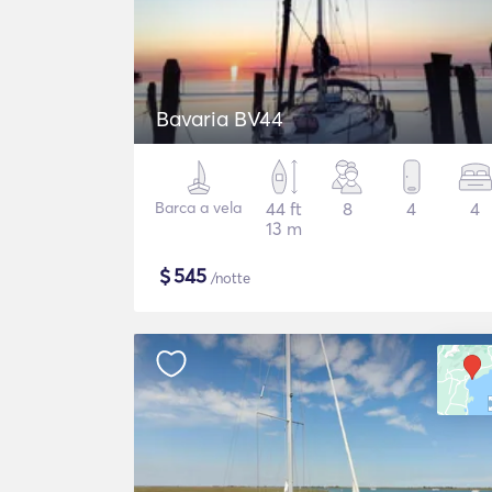
Bavaria BV44
Barca a vela
44 ft
8
4
4
13 m
$
545
/notte