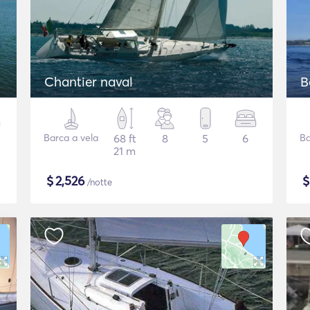
Chantier naval
B
Barca a vela
68 ft
8
5
6
Ba
21 m
$
2,526
/notte