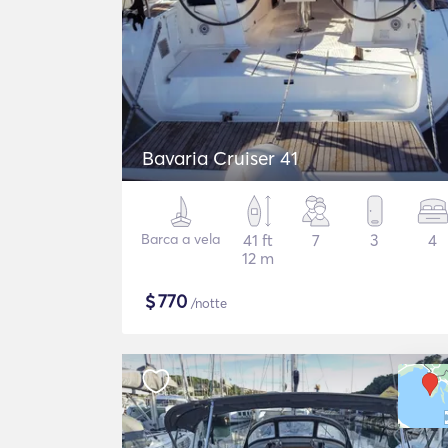
Bavaria Cruiser 41
Barca a vela
41 ft
7
3
4
12 m
$
770
/notte