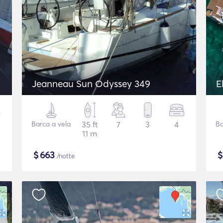
Jeanneau Sun Odyssey 349
E
Barca a vela
35 ft
7
3
4
Ba
11 m
$
663
/notte