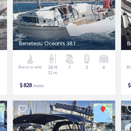
Beneteau Oceanis 38.1
B
Barca a vela
38 ft
7
3
4
Ba
12 m
$
828
/notte