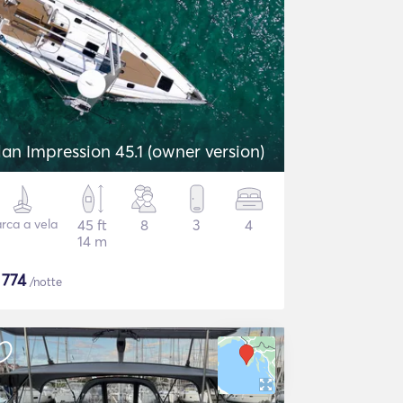
lan Impression 45.1 (owner version)
rca a vela
45 ft
8
3
4
14 m
$
774
/notte