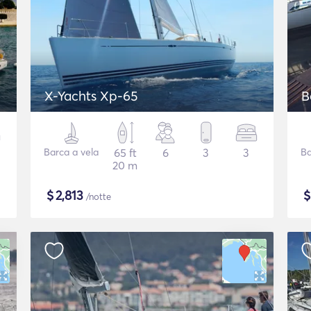
X-Yachts Xp-65
B
Barca a vela
65 ft
6
3
3
Ba
20 m
$
2,813
/notte