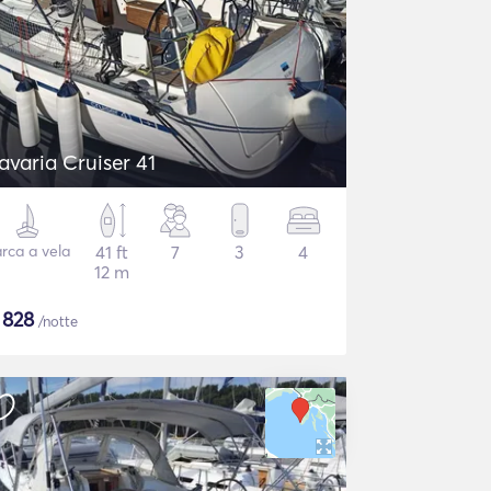
avaria Cruiser 41
rca a vela
41 ft
7
3
4
12 m
$
828
/notte