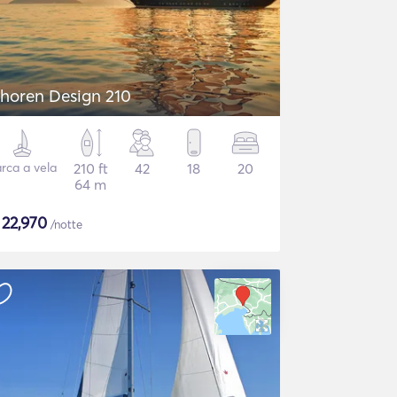
horen Design 210
rca a vela
210 ft
42
18
20
64 m
$
22,970
/notte