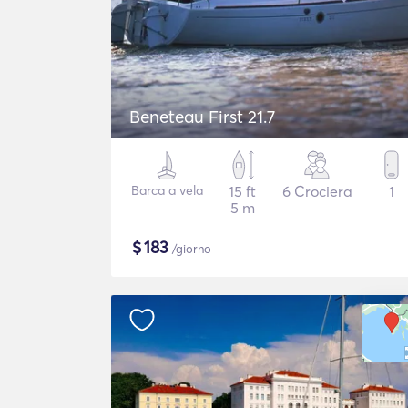
Beneteau First 21.7
Barca a vela
15 ft
6 Crociera
1
5 m
$
183
/giorno