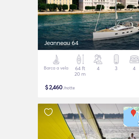
Jeanneau 64
Barca a vela
64 ft
4
3
4
20 m
$
2,460
/notte