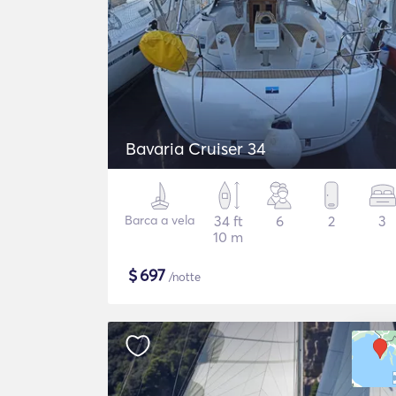
Bavaria Cruiser 34
Barca a vela
34 ft
6
2
3
10 m
$
697
/notte