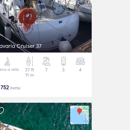
avaria Cruiser 37
rca a vela
37 ft
7
3
4
11 m
$
752
/notte