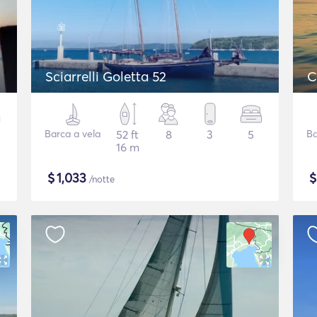
Sciarrelli Goletta 52
C
Barca a vela
52 ft
8
3
5
Ba
16 m
$
1,033
/notte