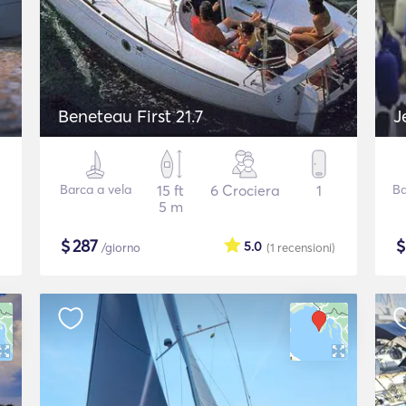
Beneteau First 21.7
J
Barca a vela
15 ft
6 Crociera
1
Ba
5 m
$
287
5.0
/giorno
(1
recensioni
)