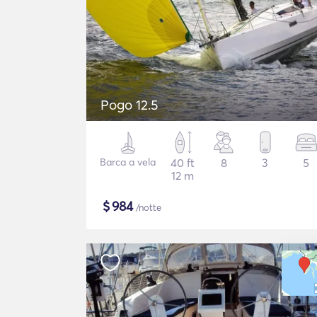
Pogo 12.5
Barca a vela
40 ft
8
3
5
12 m
$
984
/notte