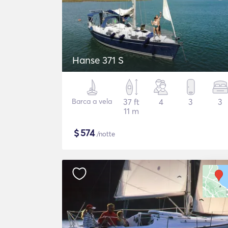
Hanse 371 S
Barca a vela
37 ft
4
3
3
11 m
$
574
/notte