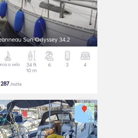
eanneau Sun Odyssey 34.2
rca a vela
34 ft
6
3
4
10 m
$
287
/notte