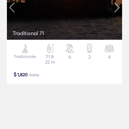
Traditional 71
Tradizionale
71 ft
6
2
4
22 m
$
1,820
/notte