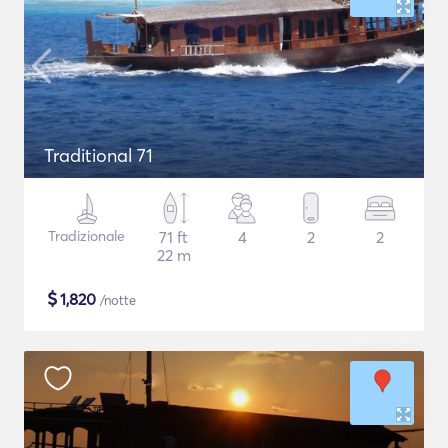
Traditional 71
Tradizionale
71 ft
4
2
2
22 m
$
1,820
/notte