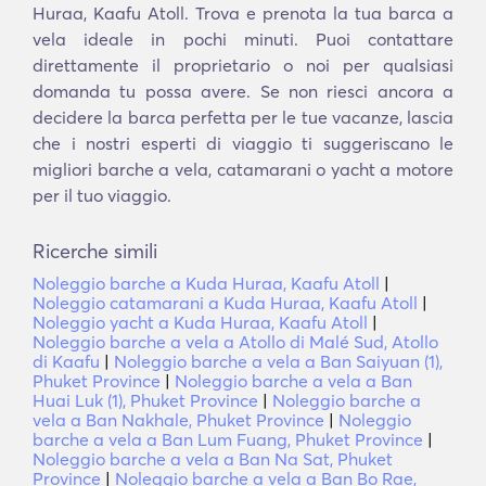
Huraa, Kaafu Atoll. Trova e prenota la tua barca a
vela ideale in pochi minuti. Puoi contattare
direttamente il proprietario o noi per qualsiasi
domanda tu possa avere. Se non riesci ancora a
decidere la barca perfetta per le tue vacanze, lascia
che i nostri esperti di viaggio ti suggeriscano le
migliori barche a vela, catamarani o yacht a motore
per il tuo viaggio.
Ricerche simili
Noleggio barche a Kuda Huraa, Kaafu Atoll
|
Noleggio catamarani a Kuda Huraa, Kaafu Atoll
|
Noleggio yacht a Kuda Huraa, Kaafu Atoll
|
Noleggio barche a vela a Atollo di Malé Sud, Atollo
di Kaafu
|
Noleggio barche a vela a Ban Saiyuan (1),
Phuket Province
|
Noleggio barche a vela a Ban
Huai Luk (1), Phuket Province
|
Noleggio barche a
vela a Ban Nakhale, Phuket Province
|
Noleggio
barche a vela a Ban Lum Fuang, Phuket Province
|
Noleggio barche a vela a Ban Na Sat, Phuket
Province
|
Noleggio barche a vela a Ban Bo Rae,