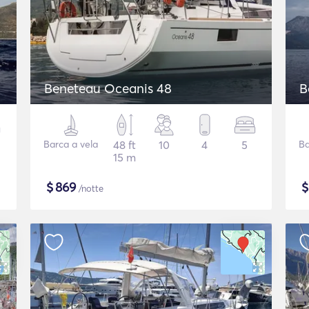
Beneteau Oceanis 48
B
Barca a vela
48 ft
10
4
5
Ba
15 m
$
869
/notte