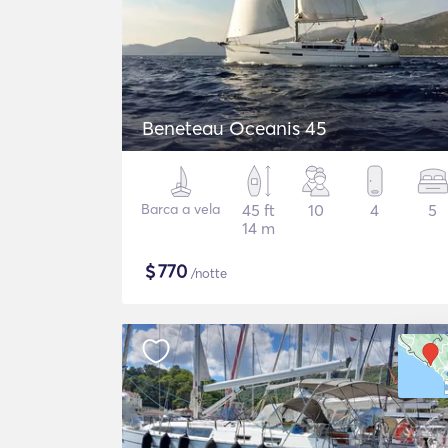
Beneteau Oceanis 45
Barca a vela
45 ft
10
4
5
14 m
$
770
/notte