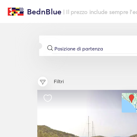
BednBlue
| Il prezzo include sempre l'
Filtri