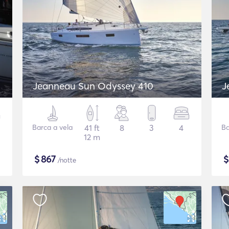
Jeanneau Sun Odyssey 410
J
Barca a vela
41 ft
8
3
4
Ba
12 m
$
867
/notte