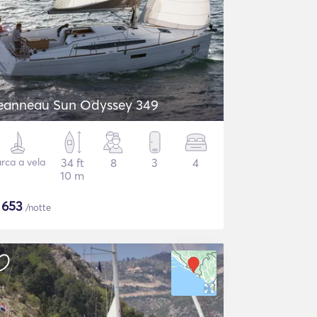
eanneau Sun Odyssey 349
rca a vela
34 ft
8
3
4
10 m
$
653
/notte