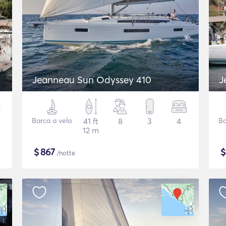
Jeanneau Sun Odyssey 410
J
Barca a vela
41 ft
8
3
4
Ba
12 m
$
867
/notte