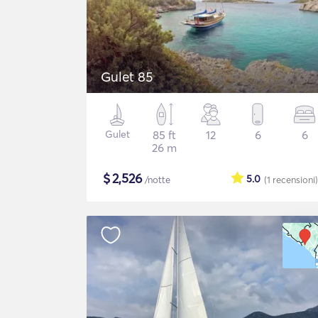
Gulet 85
Gulet
85 ft
12
6
6
26 m
$
2,526
5.0
/notte
(1
recensioni
)