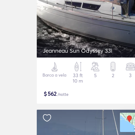
Jeanneau Sun Odyssey 33i
Barca a vela
33 ft
5
2
3
10 m
$
562
/notte