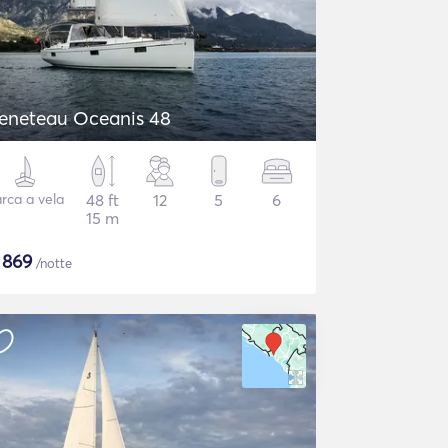
eneteau Oceanis 48
rca a vela
48 ft
12
5
6
15 m
$
869
/notte