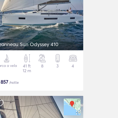
eanneau Sun Odyssey 410
rca a vela
41 ft
8
3
4
12 m
$
857
/notte