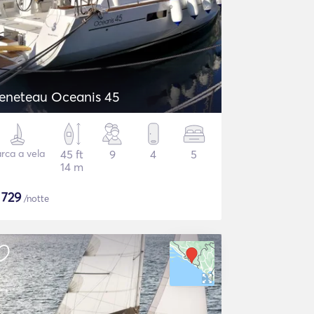
eneteau Oceanis 45
rca a vela
45 ft
9
4
5
14 m
$
729
/notte