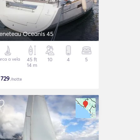
eneteau Oceanis 45
rca a vela
45 ft
10
4
5
14 m
$
729
/notte