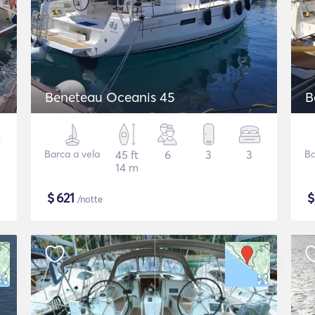
Beneteau Oceanis 45
B
Barca a vela
45 ft
6
3
3
Ba
14 m
$
621
/notte