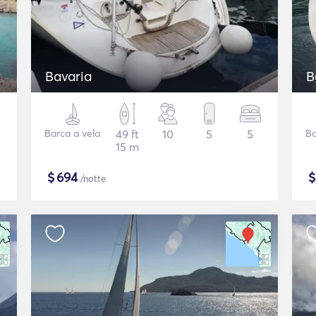
Bavaria
B
Barca a vela
49 ft
10
5
5
Ba
15 m
$
694
/notte