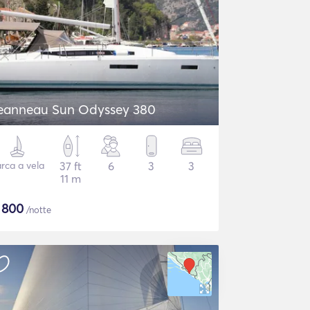
eanneau Sun Odyssey 380
rca a vela
37 ft
6
3
3
11 m
$
800
/notte