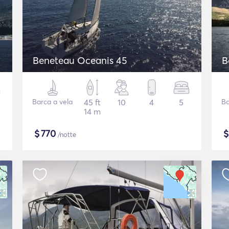
Beneteau Oceanis 45
B
Barca a vela
45 ft
10
4
5
Ba
14 m
$
770
/notte