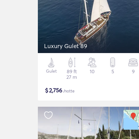
Luxury Gulet 89
Gulet
89 ft
10
5
9
27 m
$
2,756
/notte