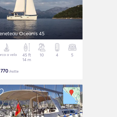
eneteau Oceanis 45
rca a vela
45 ft
10
4
5
14 m
$
770
/notte