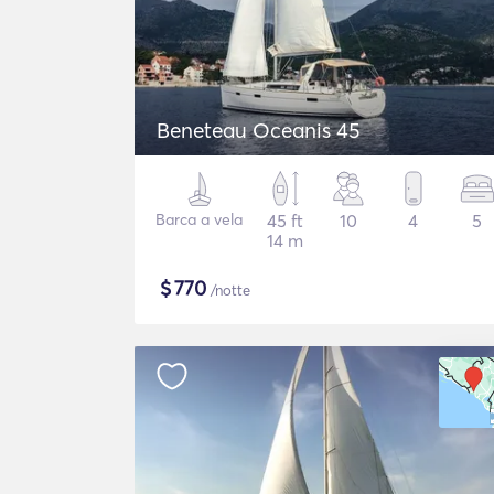
Beneteau Oceanis 45
Barca a vela
45 ft
10
4
5
14 m
$
770
/notte