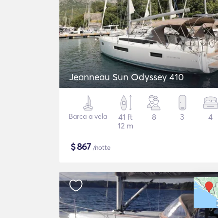
Jeanneau Sun Odyssey 410
Barca a vela
41 ft
8
3
4
12 m
$
867
/notte