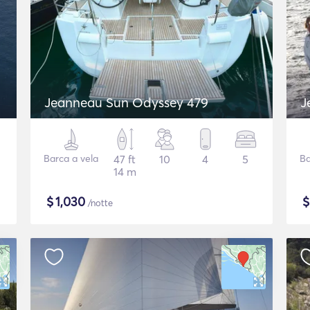
Jeanneau Sun Odyssey 479
J
Barca a vela
47 ft
10
4
5
Ba
14 m
$
1,030
/notte