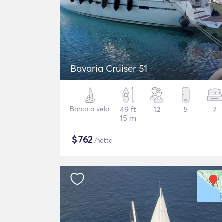
Bavaria Cruiser 51
Barca a vela
49 ft
12
5
7
15 m
$
762
/notte