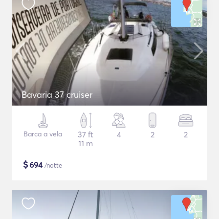
Bavaria 37 cruiser
Barca a vela
37 ft
4
2
2
11 m
$
694
/notte