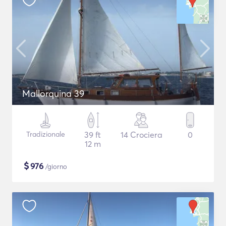
Mallorquina 39
Tradizionale
39 ft
14 Crociera
0
12 m
$
976
/giorno