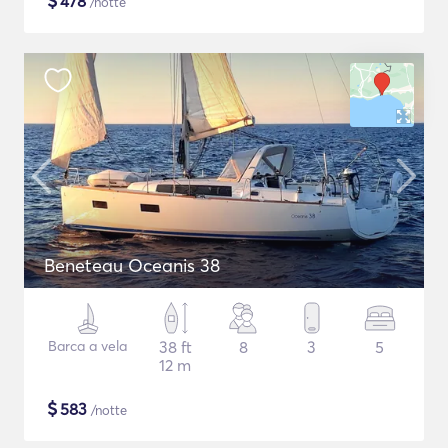
$
478
/notte
Beneteau Oceanis 38
Barca a vela
38 ft
8
3
5
12 m
$
583
/notte