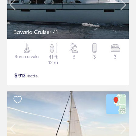
Bavaria Cruiser 41
Barca a vela
41 ft
6
3
3
12 m
$
913
/notte