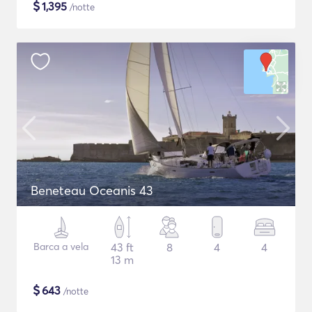
$
1,395
/notte
Beneteau Oceanis 43
Barca a vela
43 ft
8
4
4
13 m
$
643
/notte