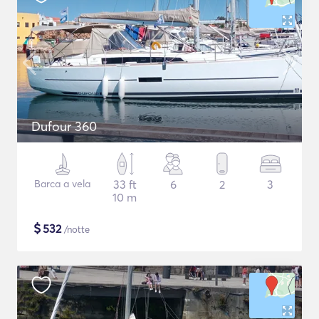
Dufour 360
Barca a vela
33 ft
6
2
3
10 m
$
532
/notte