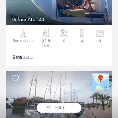
Dufour Atoll 43
Barca a vela
43 ft
8
4
4
13 m
$
918
/notte
Filtri