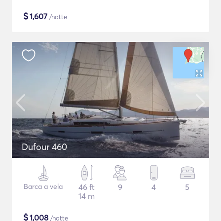
$
1,607
/notte
Dufour 460
Barca a vela
46 ft
9
4
5
14 m
$
1,008
/notte