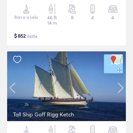
Barca a vela
46 ft
8
4
4
14 m
$
852
/notte
Tall Ship Gaff Rigg Ketch