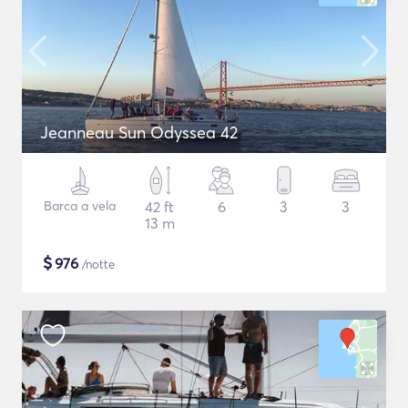
Jeanneau Sun Odyssea 42
Barca a vela
42 ft
6
3
3
13 m
$
976
/notte