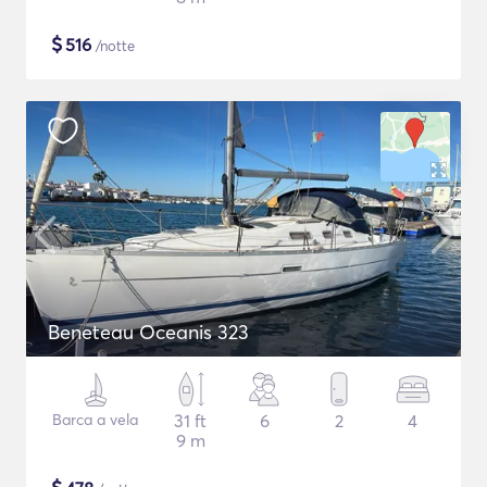
$
516
/notte
Beneteau Oceanis 323
Barca a vela
31 ft
6
2
4
9 m