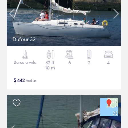
Dufour 32
Barca a vela
32 ft
6
2
4
10 m
$
442
/notte