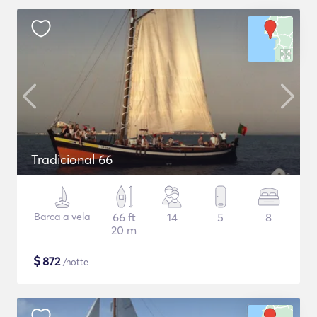
Tradicional 66
Barca a vela
66 ft
14
5
8
20 m
$
872
/notte