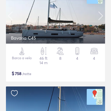
Bavaria C45
Barca a vela
46 ft
8
4
4
14 m
$
758
/notte