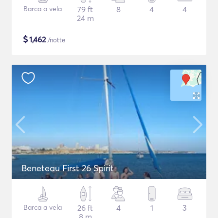
Barca a vela
79 ft
8
4
4
24 m
$
1,462
/notte
Beneteau First 26 Spirit
Barca a vela
26 ft
4
1
3
8 m