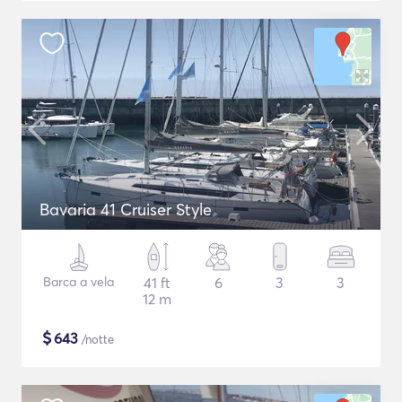
Bavaria 41 Cruiser Style
Barca a vela
41 ft
6
3
3
12 m
$
643
/notte