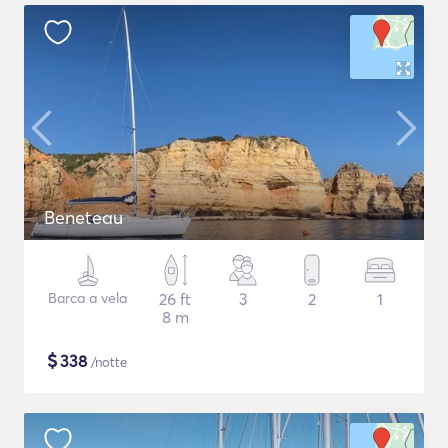
Beneteau
Barca a vela
26 ft
3
2
1
8 m
$
338
/notte