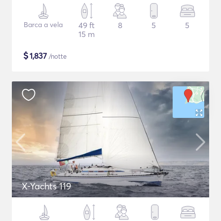
Barca a vela
49 ft
8
5
5
15 m
$
1,837
/notte
X-Yachts 119