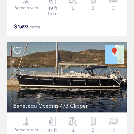
Barca a vela
49 ft
6
3
3
15 m
$
1,493
/notte
Beneteau Oceanis 473 Clipper
Barca a vela
47 ft
8
3
2