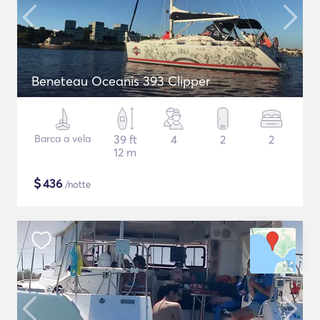
Beneteau Oceanis 393 Clipper
Barca a vela
39 ft
4
2
2
12 m
$
436
/notte