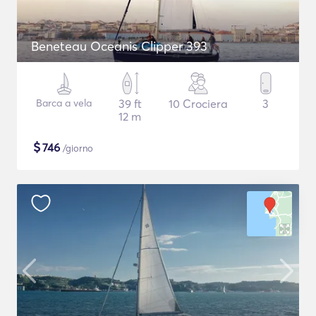
Beneteau Oceanis Clipper 393
Barca a vela
39 ft
10 Crociera
3
12 m
$
746
/giorno