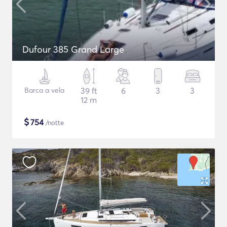
Dufour 385 Grand Large
Barca a vela
39 ft
6
3
3
12 m
$
754
/notte