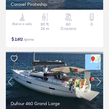
Caravel Pirateship
Barca a vela
80 ft
60
0
24 m
Crociera
$
2,612
/giorno
Dufour 460 Grand Large