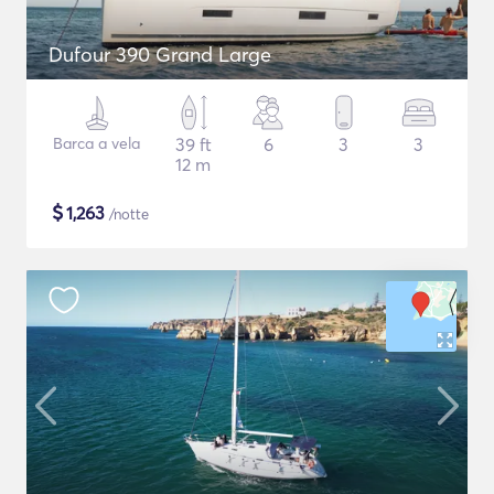
Dufour 390 Grand Large
Barca a vela
39 ft
6
3
3
12 m
$
1,263
/notte