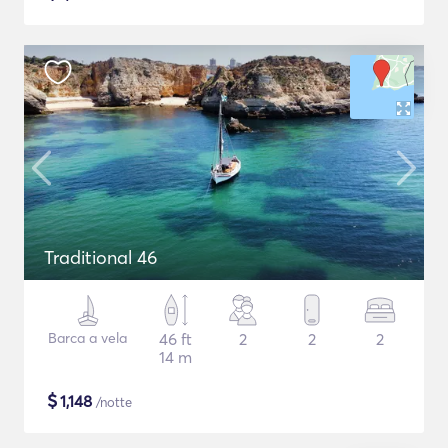
Traditional 46
Barca a vela
46 ft
2
2
2
14 m
$
1,148
/notte