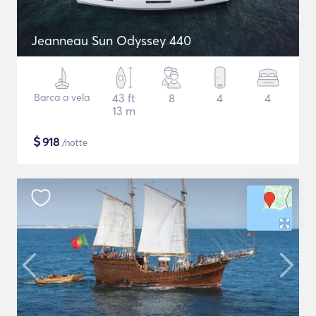
Jeanneau Sun Odyssey 440
Barca a vela
43 ft
8
4
4
13 m
$
918
/notte