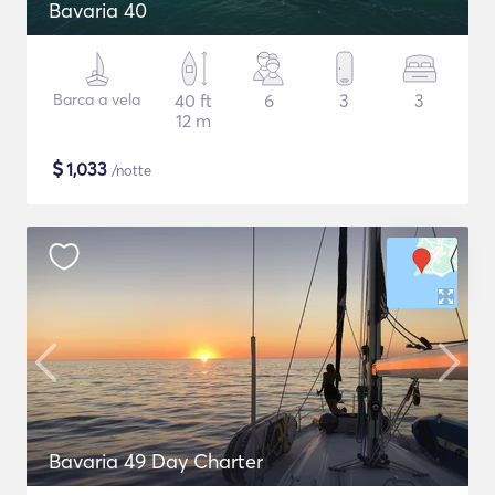
Bavaria 40
Barca a vela
40 ft
6
3
3
12 m
$
1,033
/notte
Bavaria 49 Day Charter