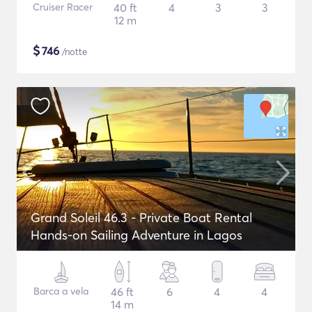
Cruiser Racer
40 ft
4
3
3
12 m
$
746
/notte
Grand Soleil 46.3 - Private Boat Rental
Hands-on Sailing Adventure in Lagos
Barca a vela
46 ft
6
4
4
14 m