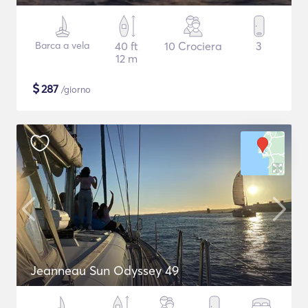
Barca a vela
40 ft
10 Crociera
3
12 m
$
287
/giorno
Jeanneau Sun Odyssey 49