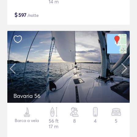
14 m
$
597
/notte
Bavaria 56
Barca a vela
56 ft
8
4
5
17 m