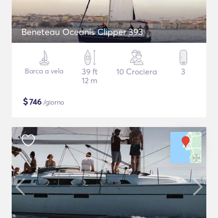
Beneteau Oceanis Clipper 393
Barca a vela
39 ft
10 Crociera
3
12 m
$
746
/giorno