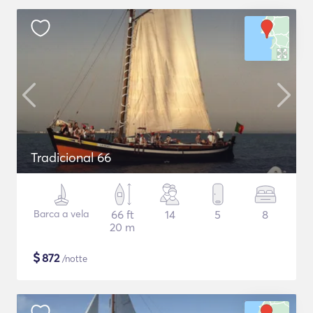
Tradicional 66
Barca a vela
66 ft
14
5
8
20 m
$
872
/notte