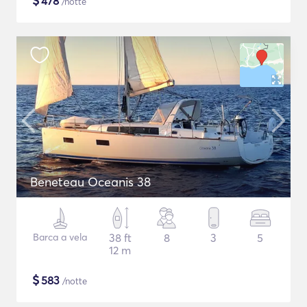
$
478
/notte
Beneteau Oceanis 38
Barca a vela
38 ft
8
3
5
12 m
$
583
/notte