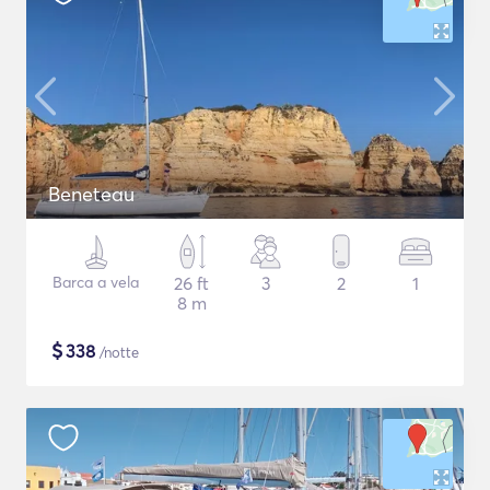
Beneteau
Barca a vela
26 ft
3
2
1
8 m
$
338
/notte