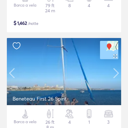
Barca a vela
79 ft
8
4
4
24 m
$
1,462
/notte
Beneteau First 26 Spirit
Barca a vela
26 ft
4
1
3
8 m