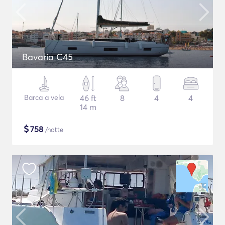
Bavaria C45
Barca a vela
46 ft
8
4
4
14 m
$
758
/notte