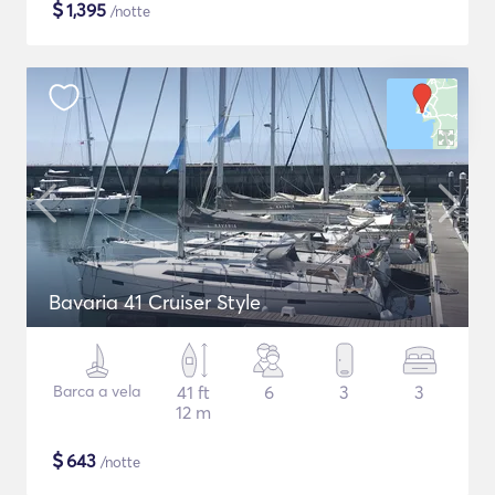
$
1,395
/notte
Bavaria 41 Cruiser Style
Barca a vela
41 ft
6
3
3
12 m
$
643
/notte