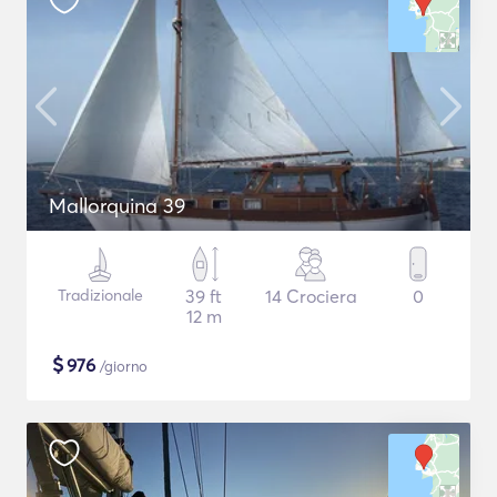
Mallorquina 39
Tradizionale
39 ft
14 Crociera
0
12 m
$
976
/giorno