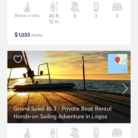
Barca a vela
40 ft
6
3
3
12 m
$
1,033
/notte
Grand Soleil 46.3 - Private Boat Rental
Hands-on Sailing Adventure in Lagos