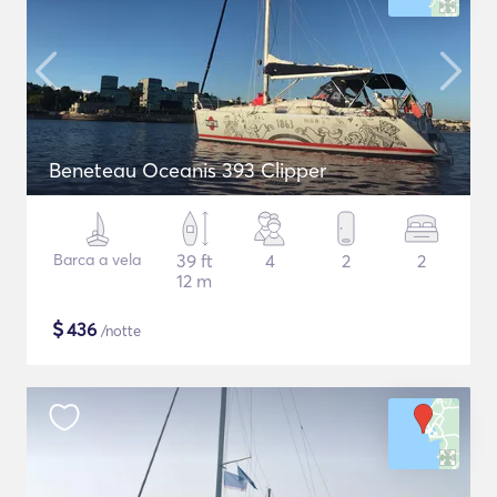
Beneteau Oceanis 393 Clipper
Barca a vela
39 ft
4
2
2
12 m
$
436
/notte