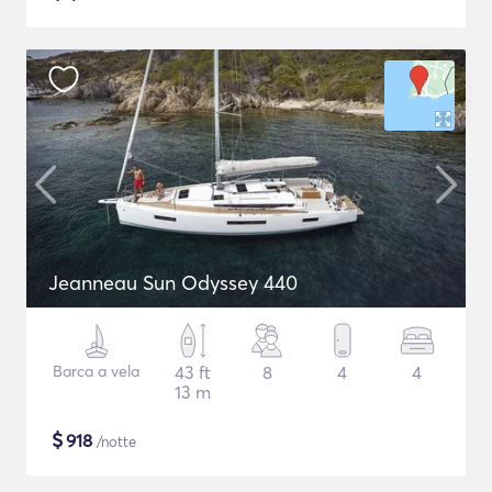
Jeanneau Sun Odyssey 440
Barca a vela
43 ft
8
4
4
13 m
$
918
/notte