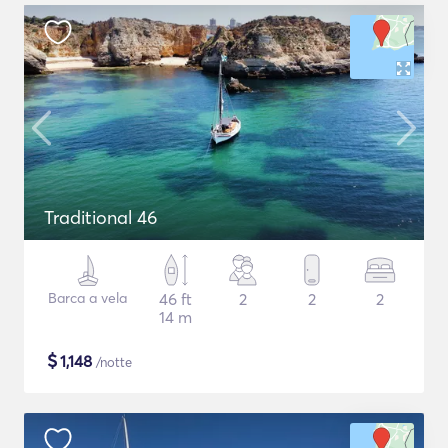
Traditional 46
Barca a vela
46 ft
2
2
2
14 m
$
1,148
/notte