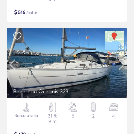
$
516
/notte
Beneteau Oceanis 323
Barca a vela
31 ft
6
2
4
9 m