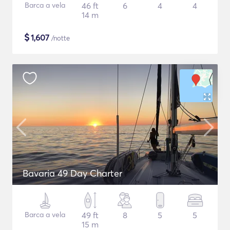
Barca a vela
46 ft
6
4
4
14 m
$
1,607
/notte
Bavaria 49 Day Charter
Barca a vela
49 ft
8
5
5
15 m