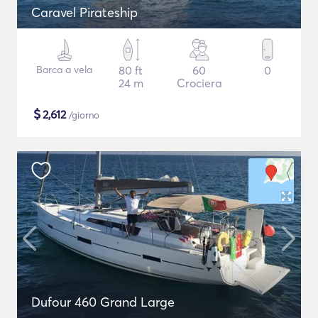
Caravel Pirateship
Barca a vela
80 ft
60
0
24 m
Crociera
$
2,612
/giorno
Dufour 460 Grand Large