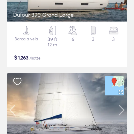
Dufour 390 Grand Large
Barca a vela
39 ft
6
3
3
12 m
$
1,263
/notte