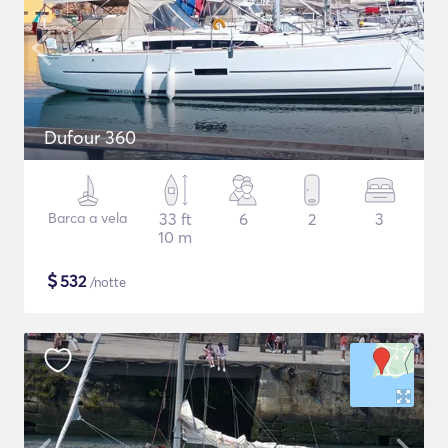
Dufour 360
Barca a vela
33 ft
6
2
3
10 m
$
532
/notte