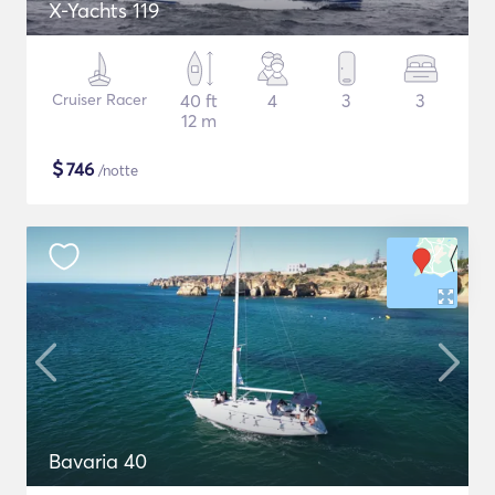
X-Yachts 119
Cruiser Racer
40 ft
4
3
3
12 m
$
746
/notte
Bavaria 40