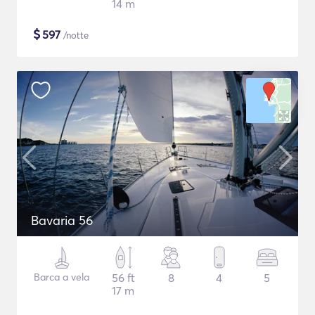
14 m
$
597
/notte
Bavaria 56
Barca a vela
56 ft
8
4
5
17 m