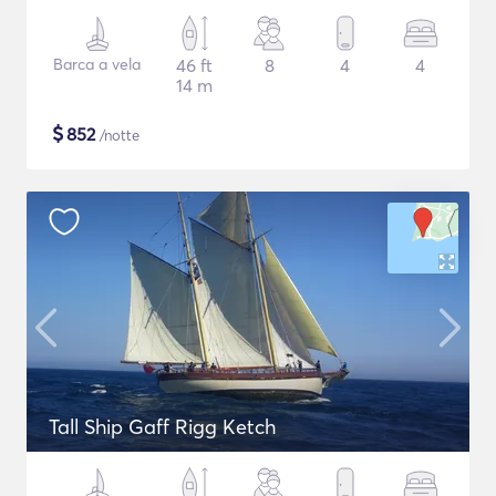
Barca a vela
46 ft
8
4
4
14 m
$
852
/notte
Tall Ship Gaff Rigg Ketch