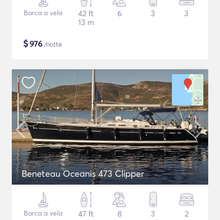
Barca a vela
42 ft
6
3
3
13 m
$
976
/notte
Beneteau Oceanis 473 Clipper
Barca a vela
47 ft
8
3
2