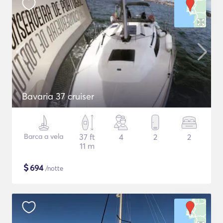
Bavaria 37 cruiser
Barca a vela
37 ft
4
2
2
11 m
$
694
/notte