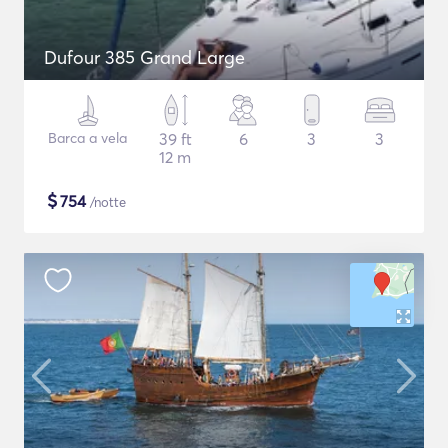
Dufour 385 Grand Large
Barca a vela
39 ft
6
3
3
12 m
$
754
/notte