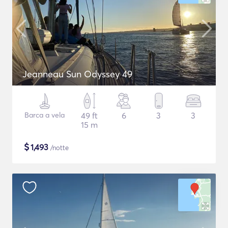
Jeanneau Sun Odyssey 49
Barca a vela
49 ft
6
3
3
15 m
$
1,493
/notte