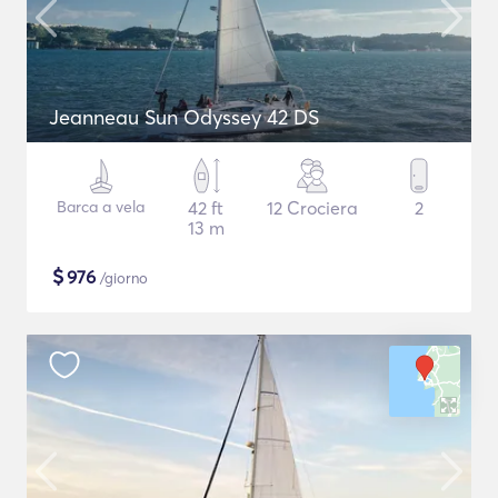
Jeanneau Sun Odyssey 42 DS
Barca a vela
42 ft
12 Crociera
2
13 m
$
976
/giorno