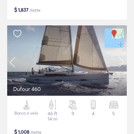
$
1,837
/notte
Dufour 460
Barca a vela
46 ft
9
4
5
14 m
$
1,008
/notte