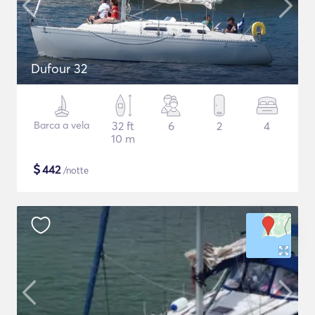
Dufour 32
Barca a vela
32 ft
6
2
4
10 m
$
442
/notte