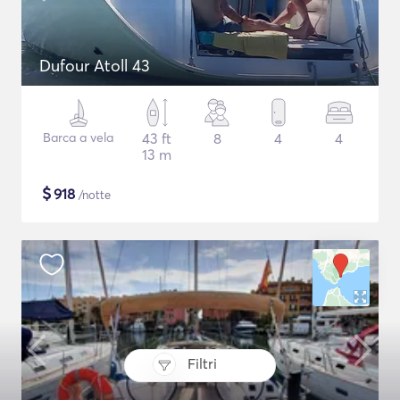
Dufour Atoll 43
Barca a vela
43 ft
8
4
4
13 m
$
918
/notte
Filtri