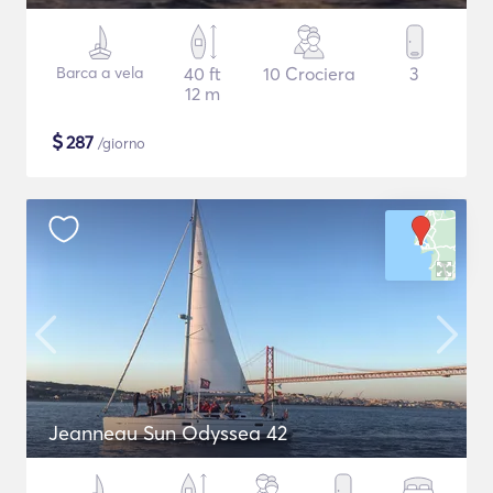
Barca a vela
40 ft
10 Crociera
3
12 m
$
287
/giorno
Jeanneau Sun Odyssea 42