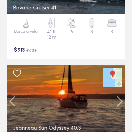
Bavaria Cruiser 41
Barca a vela
41 ft
6
3
3
12 m
$
913
/notte
Jeanneau Sun Odyssey 40.3