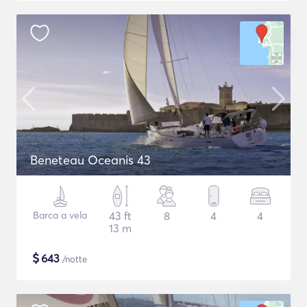
Beneteau Oceanis 43
Barca a vela
43 ft
8
4
4
13 m
$
643
/notte