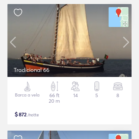
Tradicional 66
Barca a vela
66 ft
14
5
8
20 m
$
872
/notte