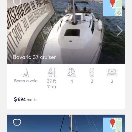
Bavaria 37 cruiser
Barca a vela
37 ft
4
2
2
11 m
$
694
/notte