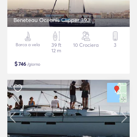
Beneteau Oceanis Clipper 393
Barca a vela
39 ft
10 Crociera
3
12 m
$
746
/giorno