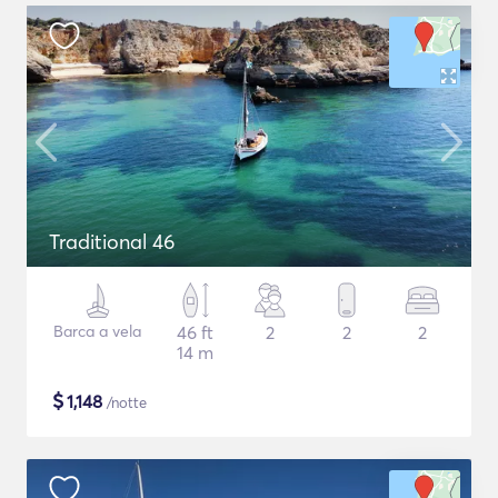
Traditional 46
Barca a vela
46 ft
2
2
2
14 m
$
1,148
/notte