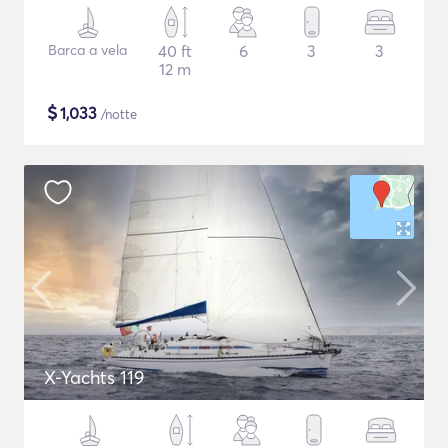
Barca a vela
40 ft
6
3
3
12 m
$
1,033
/notte
X-Yachts 119