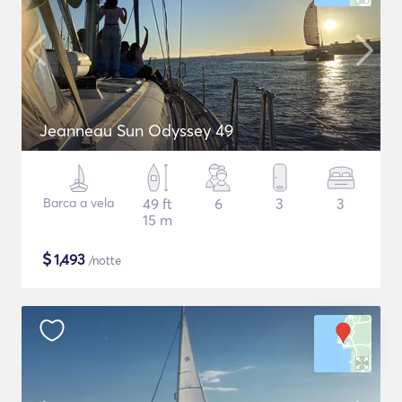
Jeanneau Sun Odyssey 49
Barca a vela
49 ft
6
3
3
15 m
$
1,493
/notte