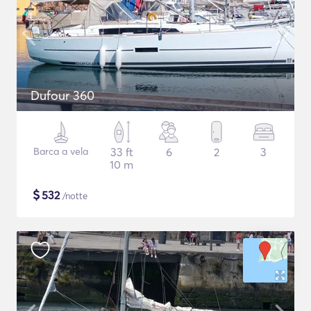
Dufour 360
Barca a vela
33 ft
6
2
3
10 m
$
532
/notte