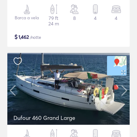
Barca a vela
79 ft
8
4
4
24 m
$
1,462
/notte
Dufour 460 Grand Large