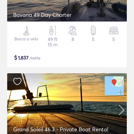
Bavaria 49 Day Charter
Barca a vela
49 ft
8
5
5
15 m
$
1,837
/notte
Grand Soleil 46.3 - Private Boat Rental