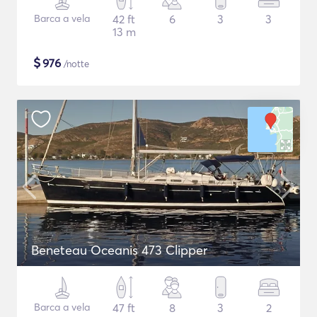
Barca a vela
42 ft
6
3
3
13 m
$
976
/notte
Beneteau Oceanis 473 Clipper
Barca a vela
47 ft
8
3
2