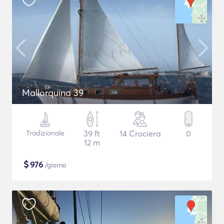
Mallorquina 39
Tradizionale
39 ft
14 Crociera
0
12 m
$
976
/giorno