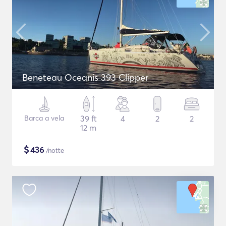
Beneteau Oceanis 393 Clipper
Barca a vela
39 ft
4
2
2
12 m
$
436
/notte