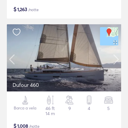
$
1,263
/notte
Dufour 460
Barca a vela
46 ft
9
4
5
14 m
$
1,008
/notte