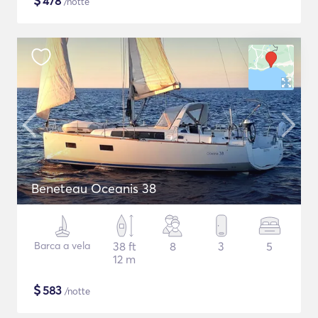
$
478
/notte
Beneteau Oceanis 38
Barca a vela
38 ft
8
3
5
12 m
$
583
/notte