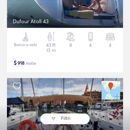
Dufour Atoll 43
Barca a vela
43 ft
8
4
4
13 m
$
918
/notte
Filtri