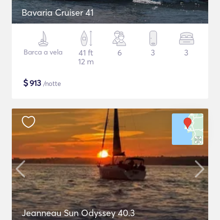
Bavaria Cruiser 41
Barca a vela
41 ft
6
3
3
12 m
$
913
/notte
Jeanneau Sun Odyssey 40.3