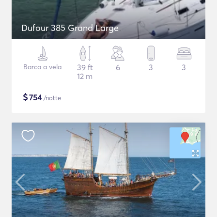
Dufour 385 Grand Large
Barca a vela
39 ft
6
3
3
12 m
$
754
/notte