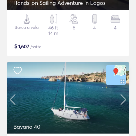
Hands-on Sailing Adventure in Lagos
Barca a vela
46 ft
6
4
4
14 m
$
1,607
/notte
Bavaria 40