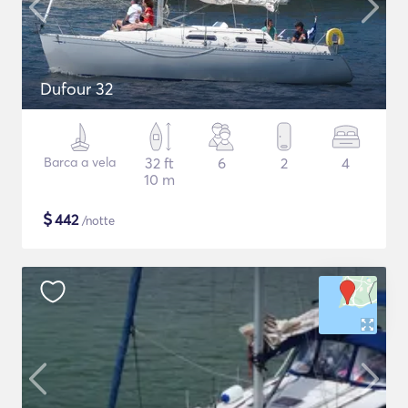
Dufour 32
Barca a vela
32 ft
6
2
4
10 m
$
442
/notte