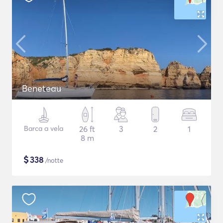
Beneteau
Barca a vela
26 ft
3
2
1
8 m
$
338
/notte