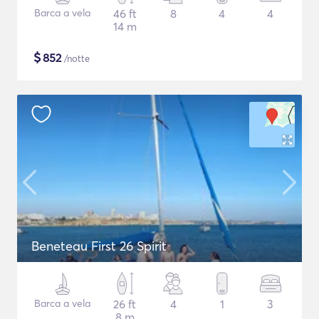
Barca a vela
46 ft
8
4
4
14 m
$
852
/notte
Beneteau First 26 Spirit
Barca a vela
26 ft
4
1
3
8 m