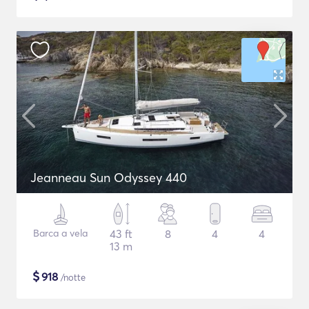
Jeanneau Sun Odyssey 440
Barca a vela
43 ft
8
4
4
13 m
$
918
/notte