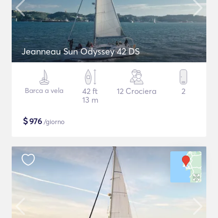
Jeanneau Sun Odyssey 42 DS
Barca a vela
42 ft
12 Crociera
2
13 m
$
976
/giorno