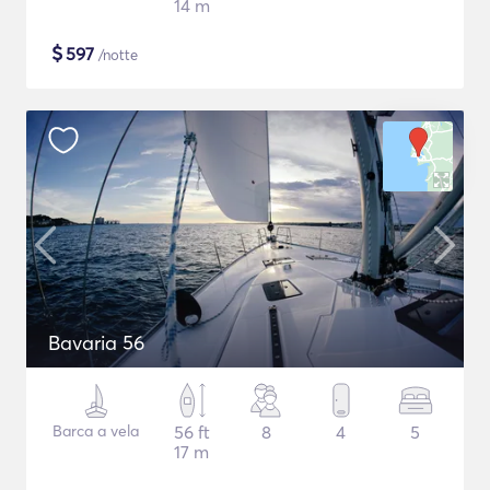
14 m
$
597
/notte
Bavaria 56
Barca a vela
56 ft
8
4
5
17 m