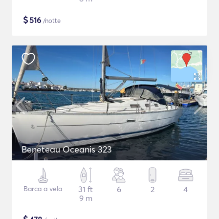
$
516
/notte
Beneteau Oceanis 323
Barca a vela
31 ft
6
2
4
9 m