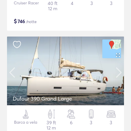
Cruiser Racer
40 ft
4
3
3
12 m
$
746
/notte
Dufour 390 Grand Large
Barca a vela
39 ft
6
3
3
12 m