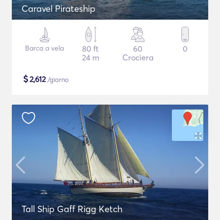
Caravel Pirateship
Barca a vela
80 ft
60
0
24 m
Crociera
$
2,612
/giorno
Tall Ship Gaff Rigg Ketch