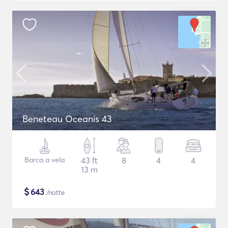
Beneteau Oceanis 43
Barca a vela
43 ft
8
4
4
13 m
$
643
/notte