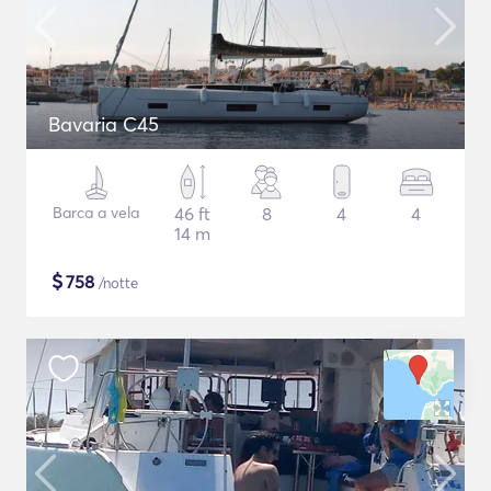
Bavaria C45
Barca a vela
46 ft
8
4
4
14 m
$
758
/notte