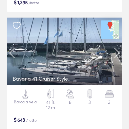
$
1,395
/notte
Bavaria 41 Cruiser Style
Barca a vela
41 ft
6
3
3
12 m
$
643
/notte