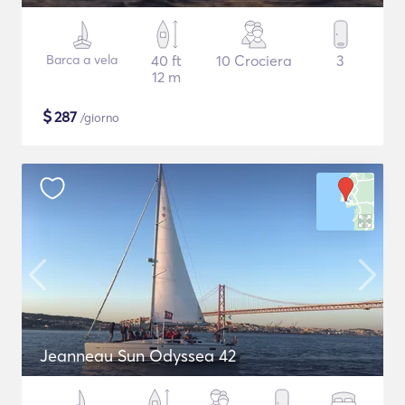
Barca a vela
40 ft
10 Crociera
3
12 m
$
287
/giorno
Jeanneau Sun Odyssea 42