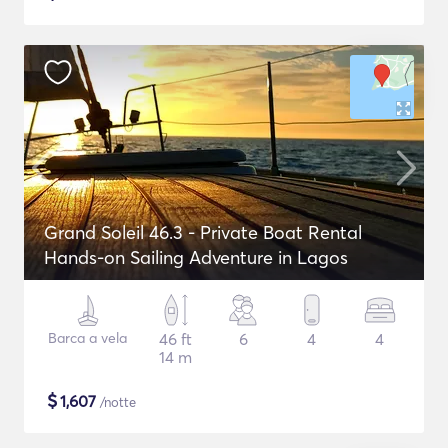
Grand Soleil 46.3 - Private Boat Rental
Hands-on Sailing Adventure in Lagos
Barca a vela
46 ft
6
4
4
14 m
$
1,607
/notte