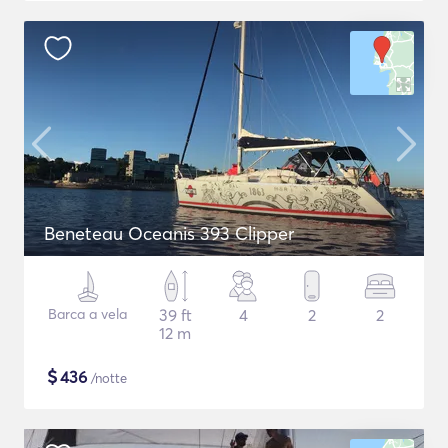
Beneteau Oceanis 393 Clipper
Barca a vela
39 ft
4
2
2
12 m
$
436
/notte