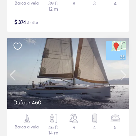
Barca a vela
39 ft
8
3
4
12 m
$
374
/notte
Dufour 460
Barca a vela
46 ft
9
4
5
14 m