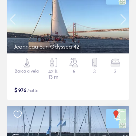
Jeanneau Sun Odyssea 42
Barca a vela
42 ft
6
3
3
13 m
$
976
/notte