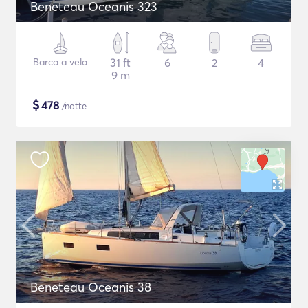
Beneteau Oceanis 323
Barca a vela
31 ft
6
2
4
9 m
$
478
/notte
Beneteau Oceanis 38