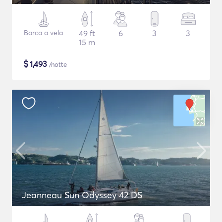
Barca a vela
49 ft
6
3
3
15 m
$
1,493
/notte
Jeanneau Sun Odyssey 42 DS