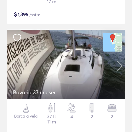
17 m
$
1,395
/notte
Bavaria 37 cruiser
Barca a vela
37 ft
4
2
2
11 m