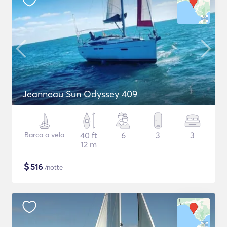
Jeanneau Sun Odyssey 409
Barca a vela
40 ft
6
3
3
12 m
$
516
/notte