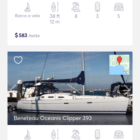
Barca a vela
38 ft
8
3
5
12 m
$
583
/notte
Beneteau Oceanis Clipper 393