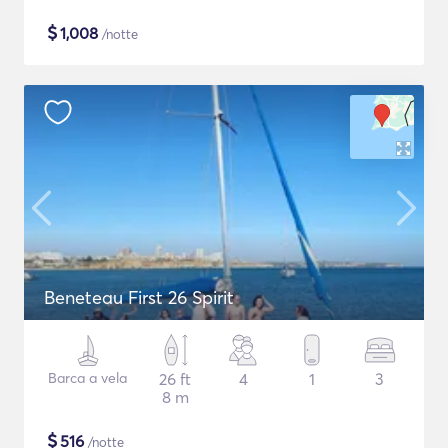
$
1,008
/notte
Beneteau First 26 Spirit
Barca a vela
26 ft
4
1
3
8 m
$
516
/notte