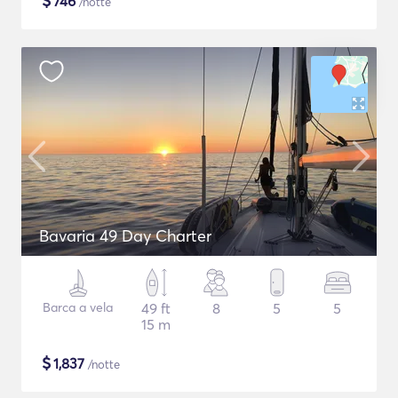
$
746
/notte
Bavaria 49 Day Charter
Barca a vela
49 ft
8
5
5
15 m
$
1,837
/notte