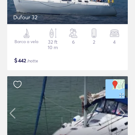
Dufour 32
Barca a vela
32 ft
6
2
4
10 m
$
442
/notte