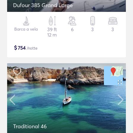
Dufour 385 Grand Large
Barca a vela
39 ft
6
3
3
12 m
$
754
/notte
Traditional 46