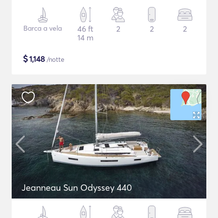
Barca a vela
46 ft
2
2
2
14 m
$
1,148
/notte
Jeanneau Sun Odyssey 440