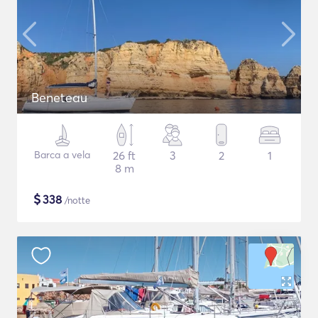
Beneteau
Barca a vela
26 ft
3
2
1
8 m
$
338
/notte