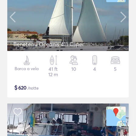
Beneteau Oceanis 411 Cliper
Barca a vela
41 ft
10
4
5
12 m
$
620
/notte