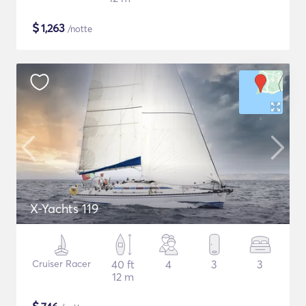
$
1,263
/notte
X-Yachts 119
Cruiser Racer
40 ft
4
3
3
12 m