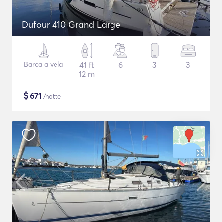
Dufour 410 Grand Large
Barca a vela
41 ft
6
3
3
12 m
$
671
/notte