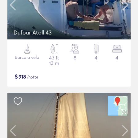
Dufour Atoll 43
Barca a vela
43 ft
8
4
4
13 m
$
918
/notte