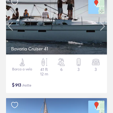
Bavaria Cruiser 41
Barca a vela
41 ft
6
3
3
12 m
$
913
/notte