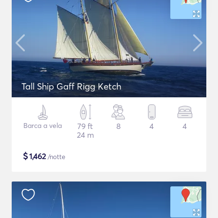
Tall Ship Gaff Rigg Ketch
Barca a vela
79 ft
8
4
4
24 m
$
1,462
/notte