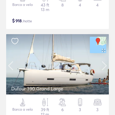
Barca a vela
43 ft
8
4
4
13 m
$
918
/notte
Dufour 390 Grand Large
Barca a vela
39 ft
6
3
3
12 m