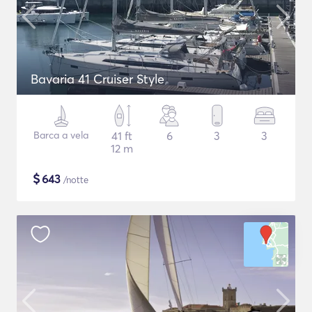
Bavaria 41 Cruiser Style
Barca a vela
41 ft
6
3
3
12 m
$
643
/notte