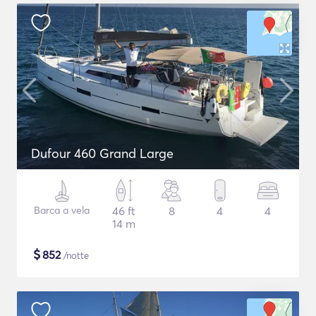
Dufour 460 Grand Large
Barca a vela
46 ft
8
4
4
14 m
$
852
/notte