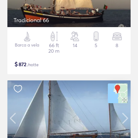
Tradicional 66
Barca a vela
66 ft
14
5
8
20 m
$
872
/notte