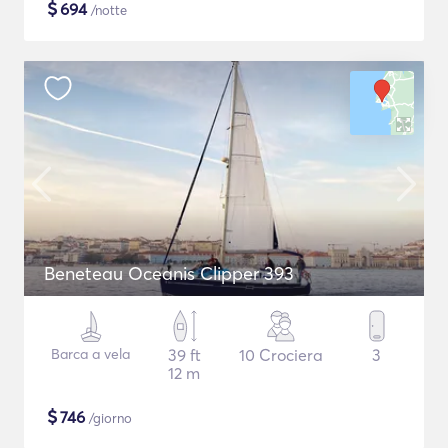
$
694
/notte
Beneteau Oceanis Clipper 393
Barca a vela
39 ft
10 Crociera
3
12 m
$
746
/giorno