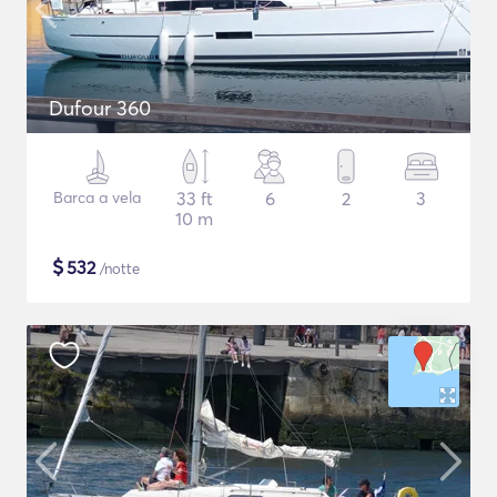
Dufour 360
Barca a vela
33 ft
6
2
3
10 m
$
532
/notte