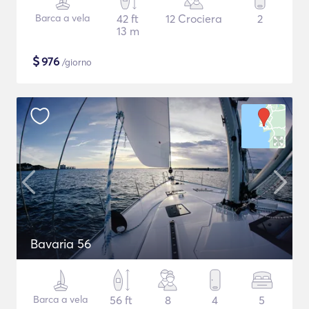
Barca a vela
42 ft
12 Crociera
2
13 m
$
976
/giorno
Bavaria 56
Barca a vela
56 ft
8
4
5