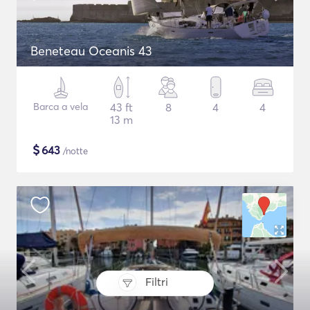
Beneteau Oceanis 43
Barca a vela
43 ft
8
4
4
13 m
$
643
/notte
Filtri