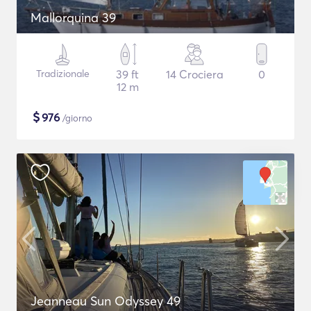
Mallorquina 39
Tradizionale
39 ft
14 Crociera
0
12 m
$
976
/giorno
Jeanneau Sun Odyssey 49