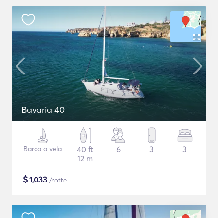
Bavaria 40
Barca a vela
40 ft
6
3
3
12 m
$
1,033
/notte