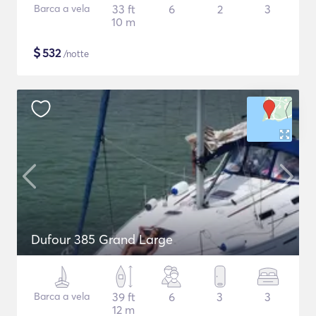
Barca a vela
33 ft
6
2
3
10 m
$
532
/notte
Dufour 385 Grand Large
Barca a vela
39 ft
6
3
3
12 m