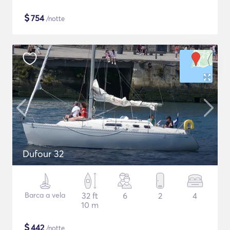
$
754
/notte
Dufour 32
Barca a vela
32 ft
6
2
4
10 m
$
442
/notte