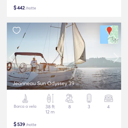
$
442
/notte
Jeanneau Sun Odyssey 39
Barca a vela
38 ft
8
3
4
12 m
$
539
/notte