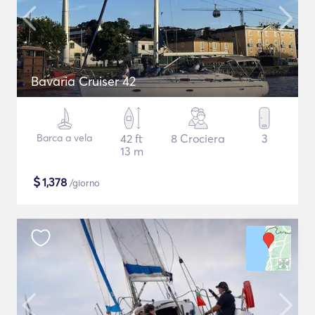
Bavaria Cruiser 42
Barca a vela
42 ft
8 Crociera
3
13 m
$
1,378
/giorno