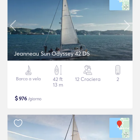
Jeanneau Sun Odyssey 42 DS
Barca a vela
42 ft
12 Crociera
2
13 m
$
976
/giorno