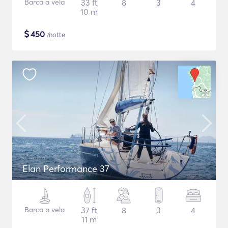
Barca a vela
33 ft
8
3
4
10 m
$
450
/notte
Elan Performance 37
Barca a vela
37 ft
8
3
4
11 m