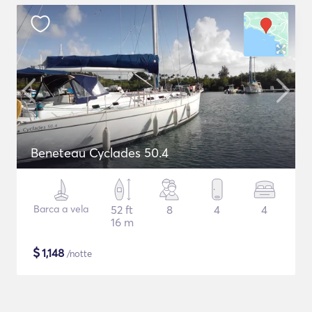
Beneteau Cyclades 50.4
Barca a vela
52 ft
8
4
4
16 m
$
1,148
/notte