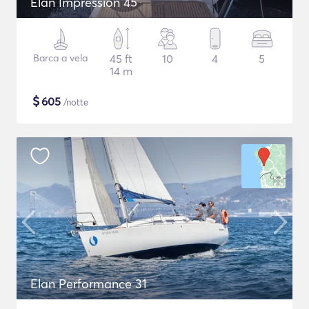
Elan Impression 45
Barca a vela
45 ft
10
4
5
14 m
$
605
/notte
Elan Performance 31