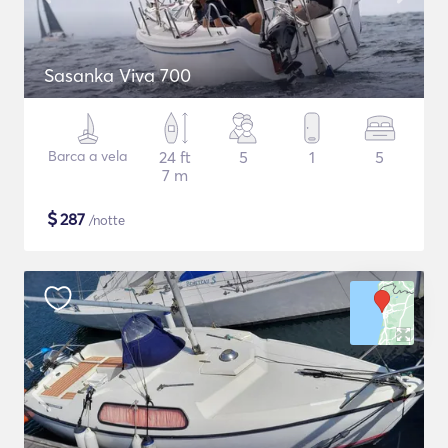
Sasanka Viva 700
Barca a vela
24 ft
5
1
5
7 m
$
287
/notte