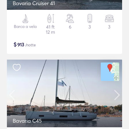
Bavaria Cruiser 41
Barca a vela
41 ft
6
3
3
12 m
$
913
/notte
Bavaria C45