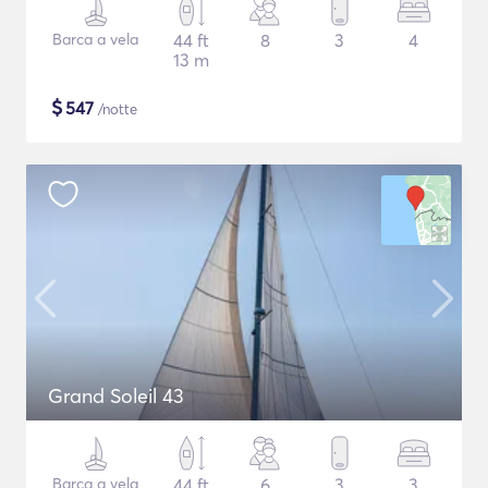
Barca a vela
44 ft
8
3
4
13 m
$
547
/notte
Grand Soleil 43
Barca a vela
44 ft
6
3
3