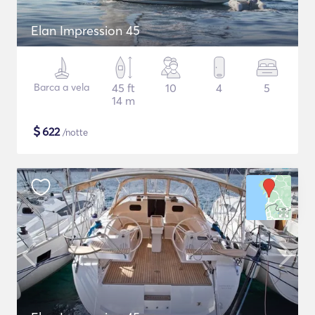
Elan Impression 45
Barca a vela
45 ft
10
4
5
14 m
$
622
/notte