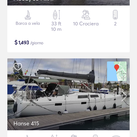
Barca a vela
33 ft
10 Crociera
2
10 m
$
1,493
/giorno
Hanse 415