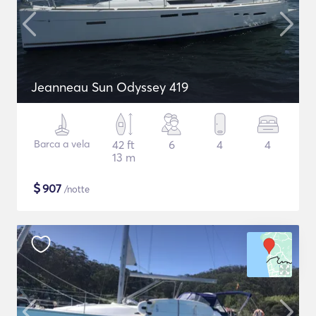
Jeanneau Sun Odyssey 419
Barca a vela
42 ft
6
4
4
13 m
$
907
/notte