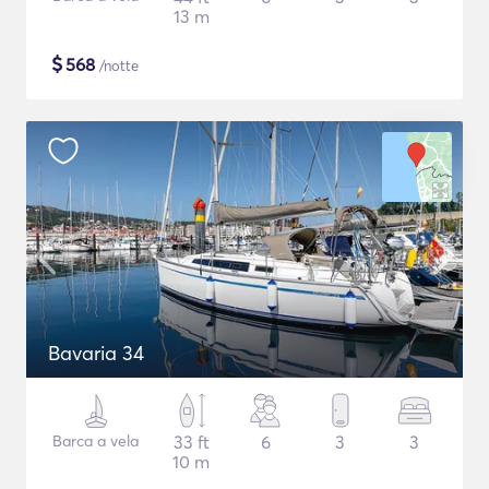
13 m
$
568
/notte
Bavaria 34
Barca a vela
33 ft
6
3
3
10 m