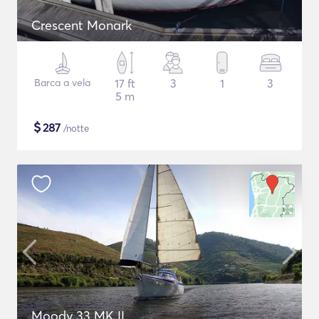
Crescent Monark
Barca a vela
17 ft
3
1
3
5 m
$
287
/notte
Moody 33 MK II