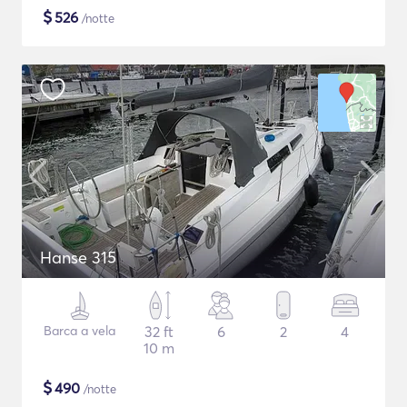
$
526
/notte
Hanse 315
Barca a vela
32 ft
6
2
4
10 m
$
490
/notte