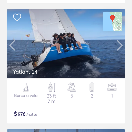
Yatlant 24
Barca a vela
23 ft
6
2
1
7 m
$
976
/notte