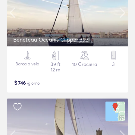
Beneteau Oceanis Clipper 393
Barca a vela
39 ft
10 Crociera
3
12 m
$
746
/giorno