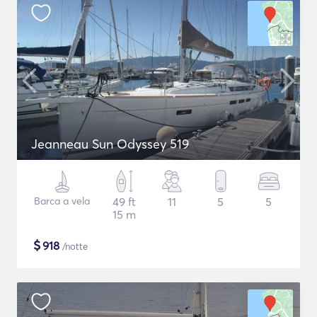
Jeanneau Sun Odyssey 519
Barca a vela
49 ft
11
5
5
15 m
$
918
/notte