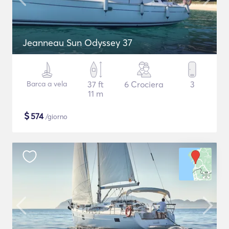
Jeanneau Sun Odyssey 37
Barca a vela
37 ft
6 Crociera
3
11 m
$
574
/giorno