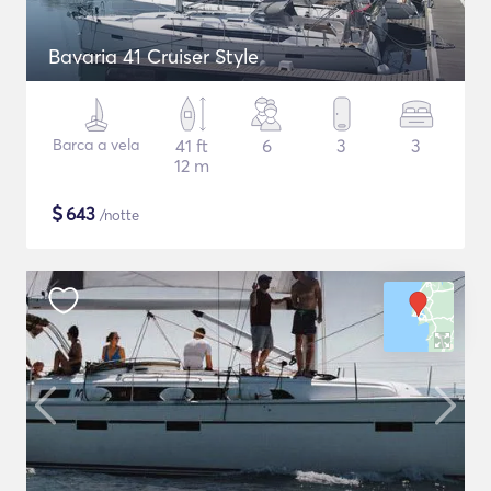
Bavaria 41 Cruiser Style
Barca a vela
41 ft
6
3
3
12 m
$
643
/notte