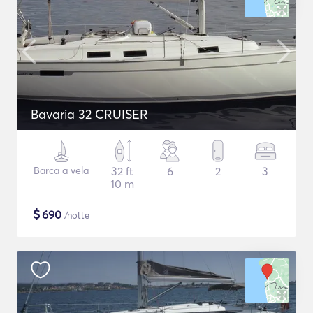
Bavaria 32 CRUISER
Barca a vela
32 ft
6
2
3
10 m
$
690
/notte