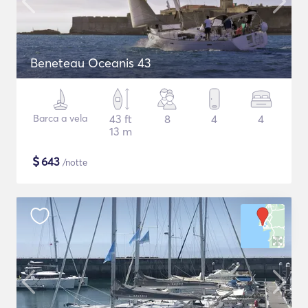
Beneteau Oceanis 43
Barca a vela
43 ft
8
4
4
13 m
$
643
/notte