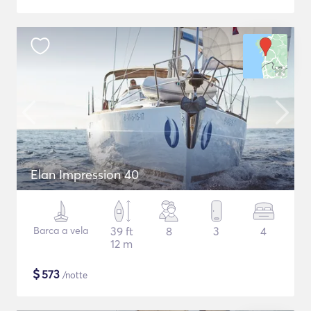
Elan Impression 40
Barca a vela
39 ft
8
3
4
12 m
$
573
/notte