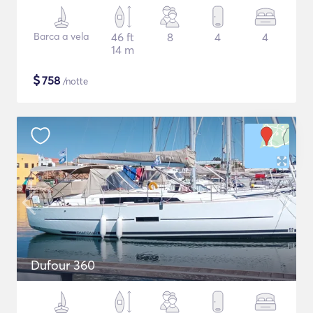
Barca a vela
46 ft
8
4
4
14 m
$
758
/notte
Dufour 360