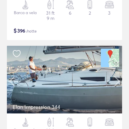
Barca a vela
31 ft
6
2
3
9 m
$
396
/notte
Elan Impression 344