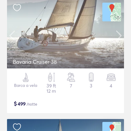
Bavaria Cruiser 38
Barca a vela
39 ft
7
3
4
12 m
$
499
/notte