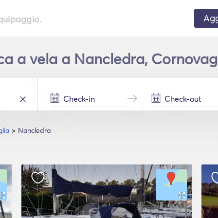
Agg
equipaggio.
a a vela a Nancledra, Cornovagli
lia
Nancledra