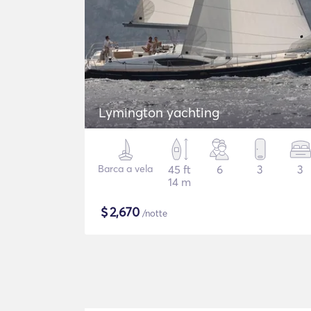
Lymington yachting
Barca a vela
45 ft
6
3
3
14 m
$
2,670
/notte