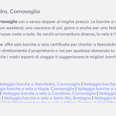
dra, Cornovaglia
rnovaglia
con o senza skipper al miglior prezzo. Le barche a v
 un weekend, una vacanza di più giorni o anche per una fes
ve coste o isole. Se cerchi un'avventura diversa, la vela è l'a
e offre solo barche a vela certificate per charter a Nancledr
re direttamente il proprietario o noi per qualsiasi domanda tu
che i nostri esperti di viaggio ti suggeriscano le migliori bar
Noleggio barche a Nancledra, Cornovaglia
|
Noleggio barche
gio barche a vela a Hayle, Cornovaglia
|
Noleggio barche a v
|
Noleggio barche a vela a Carnbrea, Cornovaglia
|
Noleggio
a
|
Noleggio barche a vela a Saint-Nic, Bretagna
|
Noleggio b
i Cork
|
Noleggio barche a vela a Killare, Contea di Cork
|
No