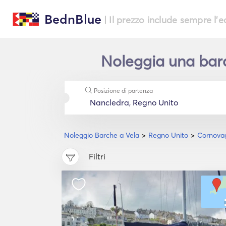
BednBlue
| Il prezzo include sempre l'
Noleggia una barc
Posizione di partenza
Noleggio Barche a Vela
Regno Unito
Cornovag
Filtri