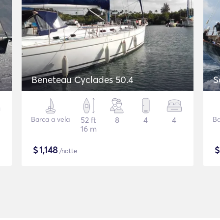
Beneteau Cyclades 50.4
S
Barca a vela
52 ft
8
4
4
Ba
16 m
$
1,148
/notte