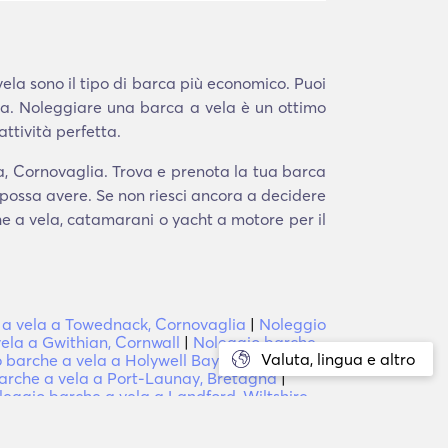
ela sono il tipo di barca più economico. Puoi
ta. Noleggiare una barca a vela è un ottimo
ttività perfetta.
a, Cornovaglia. Trova e prenota la tua barca
 possa avere. Se non riesci ancora a decidere
che a vela, catamarani o yacht a motore per il
 a vela a Towednack, Cornovaglia
|
Noleggio
ela a Gwithian, Cornwall
|
Noleggio barche
Valuta, lingua e altro
 barche a vela a Holywell Bay, Cornovaglia
|
arche a vela a Port-Launay, Bretagna
|
leggio barche a vela a Landford, Wiltshire