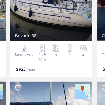
Bavaria 38
C
Barca a vela
38 ft
8
3
4
T
12 m
$
923
/notte