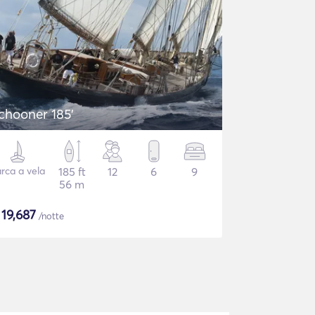
chooner 185'
rca a vela
185 ft
12
6
9
56 m
$
19,687
/notte