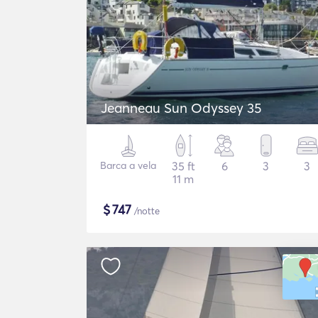
Jeanneau Sun Odyssey 35
Barca a vela
35 ft
6
3
3
11 m
$
747
/notte