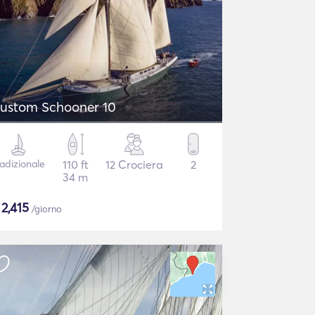
ustom Schooner 10
radizionale
110 ft
12 Crociera
2
34 m
$
2,415
/giorno