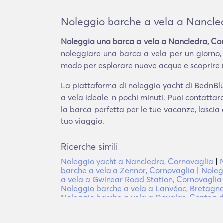
Noleggio barche a vela a Nancle
Noleggia una barca a vela a Nancledra, Co
noleggiare una barca a vela per un giorno,
modo per esplorare nuove acque e scoprire nuo
La piattaforma di noleggio yacht di BednBlu
a vela ideale in pochi minuti. Puoi contatta
la barca perfetta per le tue vacanze, lascia 
tuo viaggio.
Ricerche simili
Noleggio yacht a Nancledra, Cornovaglia
|
barche a vela a Zennor, Cornovaglia
|
Noleg
a vela a Gwinear Road Station, Cornovaglia
Noleggio barche a vela a Lanvéoc, Bretagn
Noleggio barche a vela a Douglas, Contea d