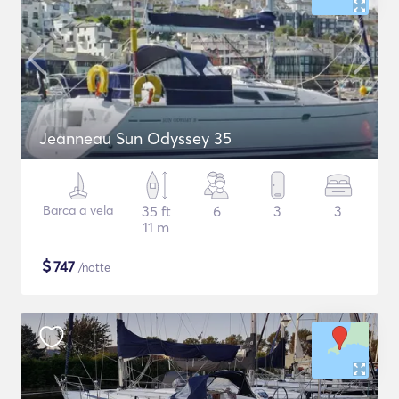
Jeanneau Sun Odyssey 35
Barca a vela
35 ft
6
3
3
11 m
$
747
/notte