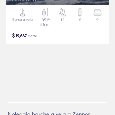
Barca a vela
185 ft
12
6
9
56 m
$
19,687
/notte
Noleggio barche a vela a Zennor,