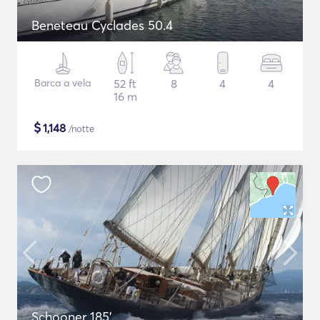
Beneteau Cyclades 50.4
Barca a vela
52 ft
8
4
4
16 m
$
1,148
/notte
Schooner 185'