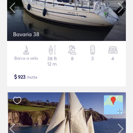
Bavaria 38
Barca a vela
38 ft
8
3
4
12 m
$
923
/notte