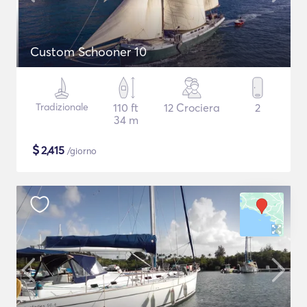
Custom Schooner 10
Tradizionale
110 ft
12 Crociera
2
34 m
$
2,415
/giorno