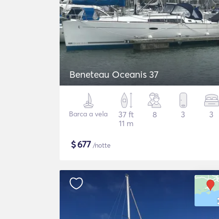
Beneteau Oceanis 37
Barca a vela
37 ft
8
3
3
11 m
$
677
/notte