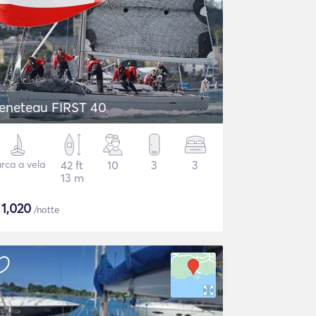
eneteau FIRST 40
rca a vela
42 ft
10
3
3
13 m
$
1,020
/notte