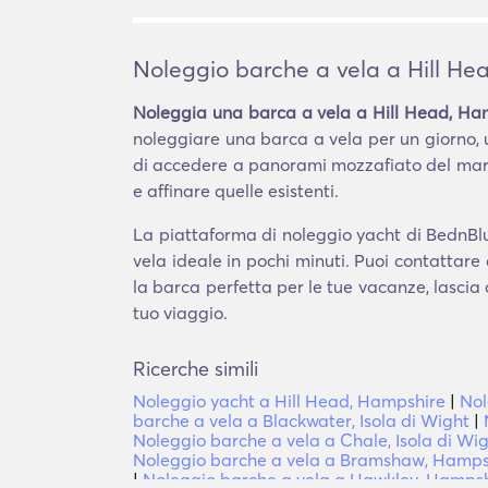
Noleggio barche a vela a Hill He
Noleggia una barca a vela a Hill Head, Ha
noleggiare una barca a vela per un giorno,
di accedere a panorami mozzafiato del mare
e affinare quelle esistenti.
La piattaforma di noleggio yacht di BednBlu
vela ideale in pochi minuti. Puoi contattare
la barca perfetta per le tue vacanze, lascia 
tuo viaggio.
Ricerche simili
Noleggio yacht a Hill Head, Hampshire
|
Nol
barche a vela a Blackwater, Isola di Wight
|
Noleggio barche a vela a Chale, Isola di Wi
Noleggio barche a vela a Bramshaw, Hamps
|
Noleggio barche a vela a Hawkley, Hamps