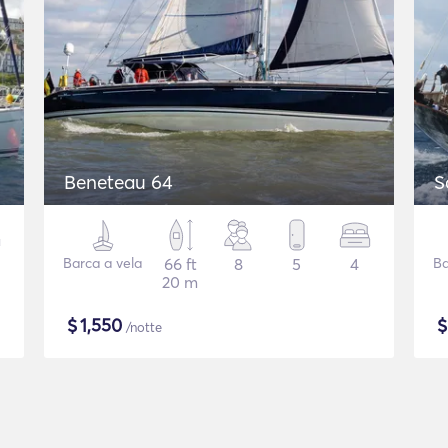
Beneteau 64
S
Barca a vela
66 ft
8
5
4
Ba
20 m
$
1,550
/notte