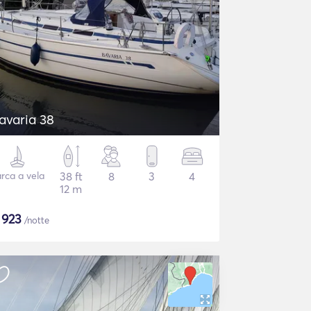
avaria 38
rca a vela
38 ft
8
3
4
12 m
$
923
/notte