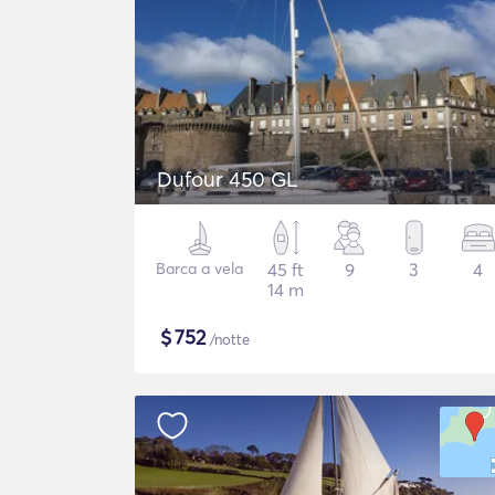
Dufour 450 GL
Barca a vela
45 ft
9
3
4
14 m
$
752
/notte