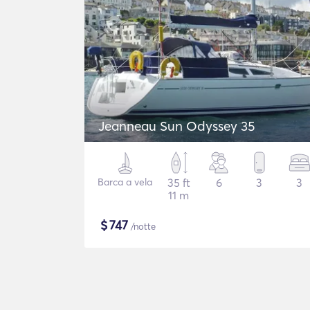
Jeanneau Sun Odyssey 35
Barca a vela
35 ft
6
3
3
11 m
$
747
/notte