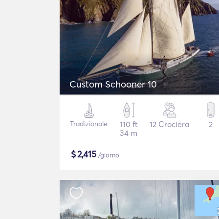
Custom Schooner 10
Tradizionale
110 ft
12 Crociera
2
34 m
$
2,415
/giorno