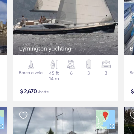
Lymington yachting
B
Barca a vela
45 ft
6
3
3
Ba
14 m
$
2,670
/notte