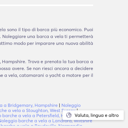
la sono il tipo di barca più economico. Puoi
. Noleggiare una barca a vela ti permetterà
 ottimo modo per imparare una nuova abilità
d, Hampshire. Trova e prenota la tua barca a
 possa avere. Se non riesci ancora a decidere
che a vela, catamarani o yacht a motore per il
la a Bridgemary, Hampshire
|
Noleggio
che a vela a Stoughton, West Sussex
|
Valuta, lingua e altro
 barche a vela a Petersfield, Hampshire
|
Noleggio barche a vela a Landford, Wiltshire
 barche a vela a Boudeville, Normandia