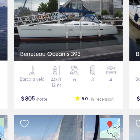
Beneteau Oceanis 393
B
Barca a vela
40 ft
6
3
4
Ba
12 m
$
805
5.0
/notte
(19
recensioni
)