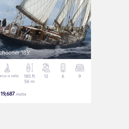
chooner 185'
rca a vela
185 ft
12
6
9
56 m
$
19,687
/notte