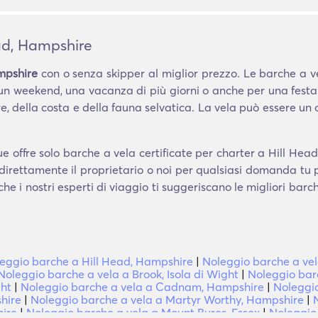
ad, Hampshire
mpshire
con o senza skipper al miglior prezzo. Le barche a ve
 un weekend, una vacanza di più giorni o anche per una festa
, della costa e della fauna selvatica. La vela può essere un
e offre solo barche a vela certificate per charter a Hill Hea
 direttamente il proprietario o noi per qualsiasi domanda tu
che i nostri esperti di viaggio ti suggeriscano le migliori bar
eggio barche a Hill Head, Hampshire
|
Noleggio barche a ve
Noleggio barche a vela a Brook, Isola di Wight
|
Noleggio bar
ght
|
Noleggio barche a vela a Cadnam, Hampshire
|
Noleggio
hire
|
Noleggio barche a vela a Martyr Worthy, Hampshire
|
hire
|
Noleggio barche a vela a Mount Bures, Essex
|
Noleggio