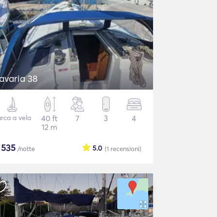
avaria 38
rca a vela
40 ft
7
3
4
12 m
$
535
5.0
/notte
(1
recensioni
)