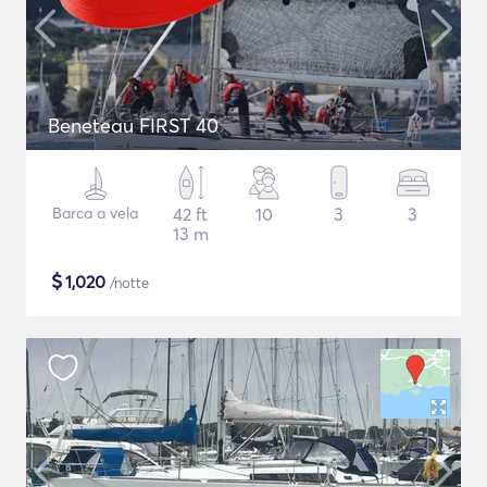
Beneteau FIRST 40
Barca a vela
42 ft
10
3
3
13 m
$
1,020
/notte