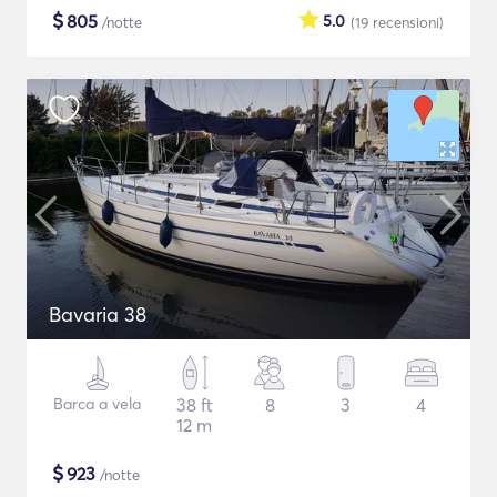
$
805
5.0
/notte
(19
recensioni
)
Bavaria 38
Barca a vela
38 ft
8
3
4
12 m
$
923
/notte