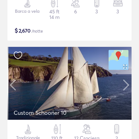
Barca a vela
45 ft
6
3
3
14 m
$
2,670
/notte
Custom Schooner 10
Tradizionale
110 ft
12 Crociera
2