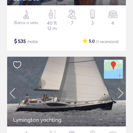
Barca a vela
40 ft
7
3
4
12 m
$
535
5.0
/notte
(1
recensioni
)
Lymington yachting