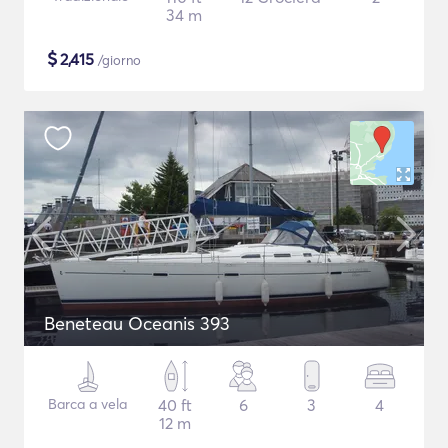
34 m
$
2,415
/giorno
Beneteau Oceanis 393
Barca a vela
40 ft
6
3
4
12 m