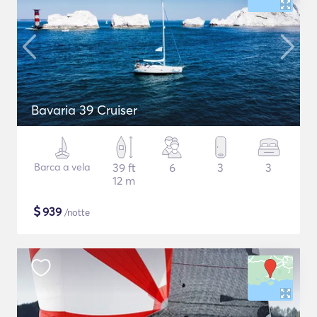
Bavaria 39 Cruiser
Barca a vela
39 ft
6
3
3
12 m
$
939
/notte