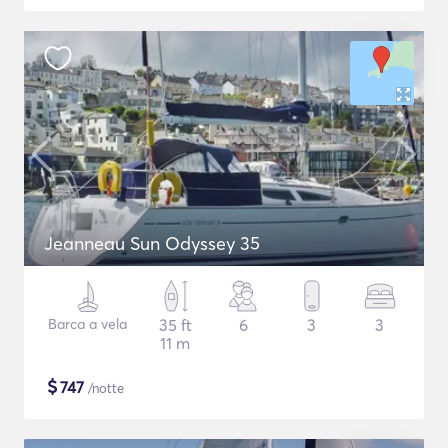
Jeanneau Sun Odyssey 35
Barca a vela
35 ft
6
3
3
11 m
$
747
/notte