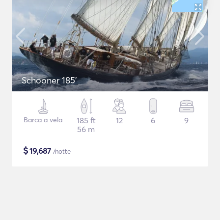
Schooner 185'
Barca a vela
185 ft
12
6
9
56 m
$
19,687
/notte