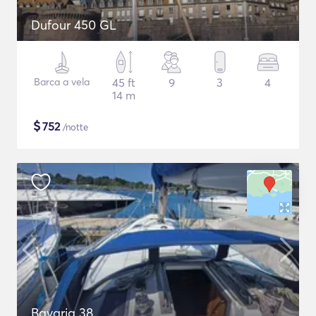
Dufour 450 GL
Barca a vela
45 ft
9
3
4
14 m
$
752
/notte
Bavaria 38