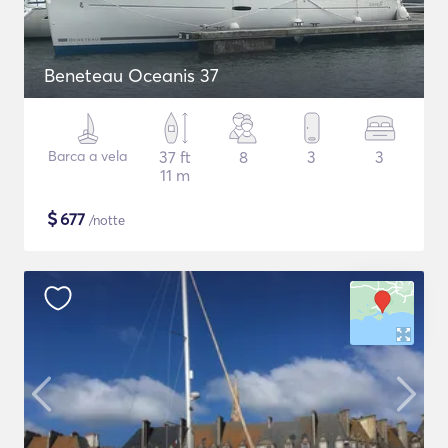
Beneteau Oceanis 37
Barca a vela
37 ft
8
3
3
11 m
$
677
/notte