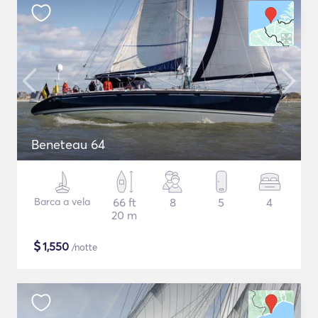
Beneteau 64
Barca a vela
66 ft
8
5
4
20 m
$
1,550
/notte