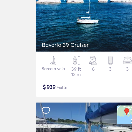
Bavaria 39 Cruiser
Barca a vela
39 ft
6
3
3
12 m
$
939
/notte