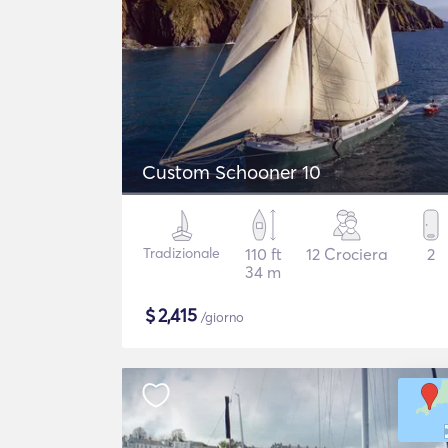
Custom Schooner 10
Tradizionale
110 ft
12 Crociera
2
34 m
$
2,415
/giorno