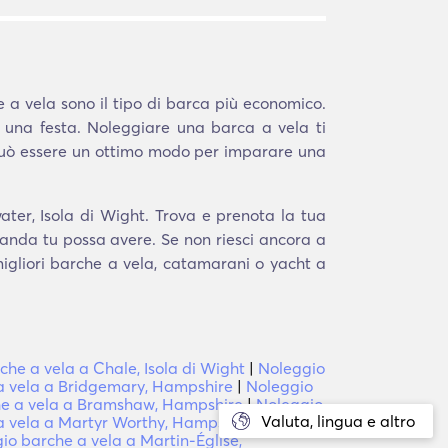
 a vela sono il tipo di barca più economico.
 una festa. Noleggiare una barca a vela ti
 può essere un ottimo modo per imparare una
ater, Isola di Wight. Trova e prenota la tua
manda tu possa avere. Se non riesci ancora a
 migliori barche a vela, catamarani o yacht a
he a vela a Chale, Isola di Wight
|
Noleggio
a vela a Bridgemary, Hampshire
|
Noleggio
he a vela a Bramshaw, Hampshire
|
Noleggio
Valuta, lingua e altro
a vela a Martyr Worthy, Hampshire
|
io barche a vela a Martin-Église,