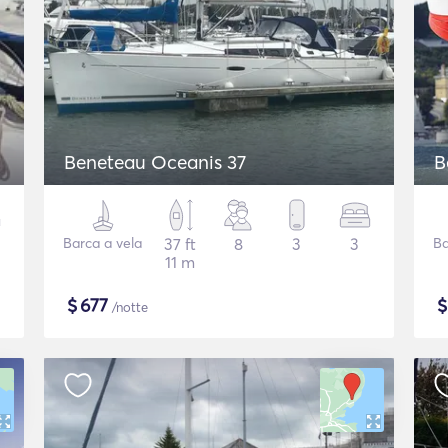
Beneteau Oceanis 37
B
Barca a vela
37 ft
8
3
3
Ba
11 m
$
677
/notte