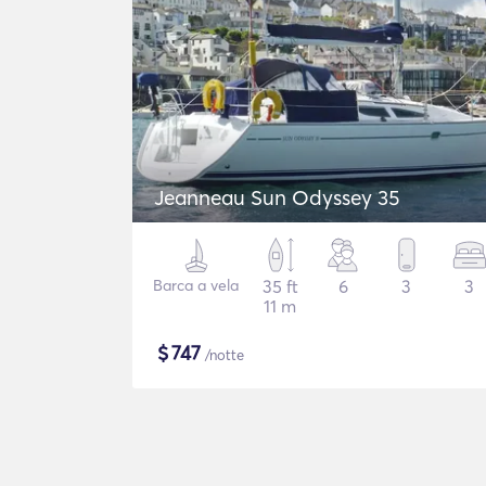
Jeanneau Sun Odyssey 35
Barca a vela
35 ft
6
3
3
11 m
$
747
/notte