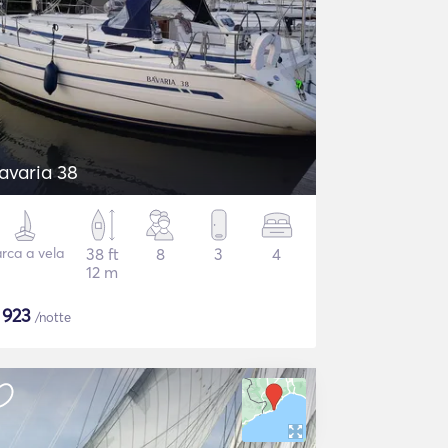
avaria 38
rca a vela
38 ft
8
3
4
12 m
$
923
/notte