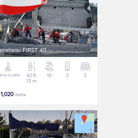
eneteau FIRST 40
rca a vela
42 ft
10
3
3
13 m
$
1,020
/notte