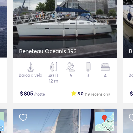
Beneteau Oceanis 393
B
Barca a vela
40 ft
6
3
4
Ba
12 m
$
805
5.0
/notte
(19
recensioni
)