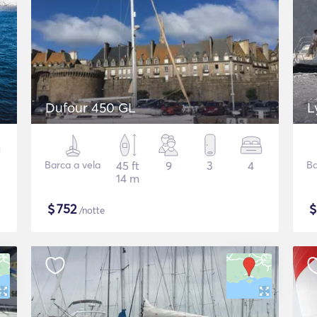
Dufour 450 GL
L
Barca a vela
45 ft
9
3
4
Ba
14 m
$
752
/notte