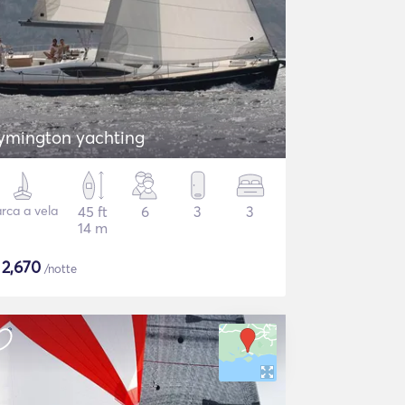
ymington yachting
rca a vela
45 ft
6
3
3
14 m
$
2,670
/notte