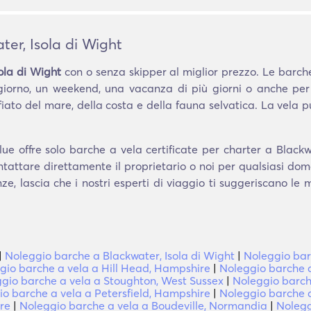
er, Isola di Wight
ola di Wight
con o senza skipper al miglior prezzo. Le barche
iorno, un weekend, una vacanza di più giorni o anche per
to del mare, della costa e della fauna selvatica. La vela
e offre solo barche a vela certificate per charter a Blackw
ontattare direttamente il proprietario o noi per qualsiasi do
e, lascia che i nostri esperti di viaggio ti suggeriscano le
|
Noleggio barche a Blackwater, Isola di Wight
|
Noleggio barc
gio barche a vela a Hill Head, Hampshire
|
Noleggio barche 
gio barche a vela a Stoughton, West Sussex
|
Noleggio barc
o barche a vela a Petersfield, Hampshire
|
Noleggio barche 
re
|
Noleggio barche a vela a Boudeville, Normandia
|
Nolegg