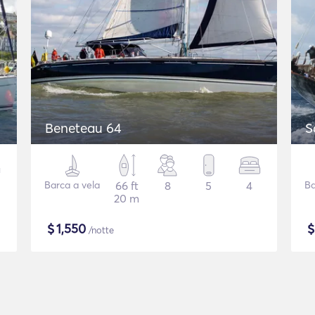
Beneteau 64
S
Barca a vela
66 ft
8
5
4
Ba
20 m
$
1,550
/notte