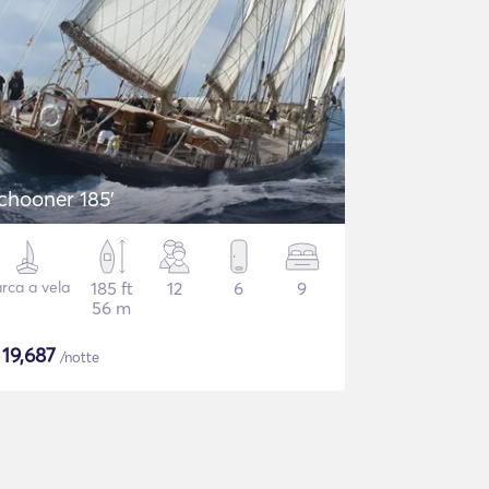
chooner 185'
rca a vela
185 ft
12
6
9
56 m
$
19,687
/notte