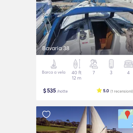
Bavaria 38
Barca a vela
40 ft
7
3
4
12 m
$
535
5.0
/notte
(1
recensioni
)