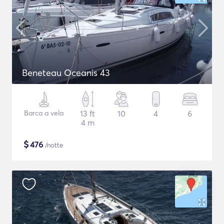
Beneteau Oceanis 43
Barca a vela
13 ft
10
4
6
4 m
$
476
/notte