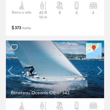
Barca a vela
45 ft
8
4
4
14 m
$
373
/notte
Beneteau Oceanis Clíper 343