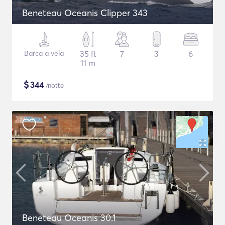
Beneteau Oceanis Clipper 343
Barca a vela
35 ft
7
3
6
11 m
$
344
/notte
Beneteau Oceanis 30.1