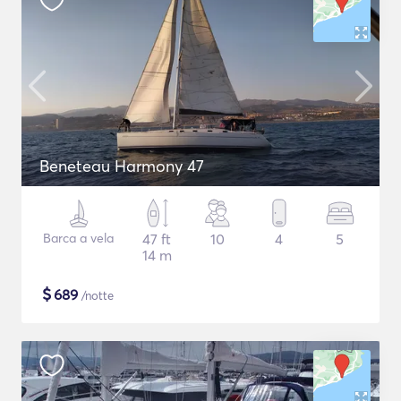
Beneteau Harmony 47
Barca a vela
47 ft
10
4
5
14 m
$
689
/notte