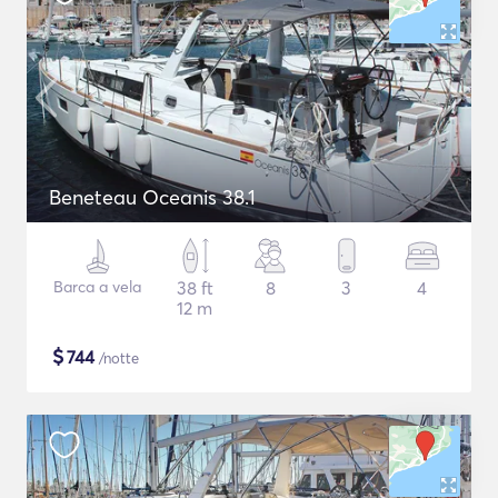
Beneteau Oceanis 38.1
Barca a vela
38 ft
8
3
4
12 m
$
744
/notte