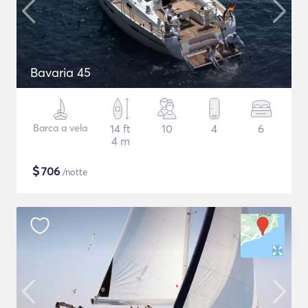
Bavaria 45
Barca a vela
14 ft
10
4
6
4 m
$
706
/notte