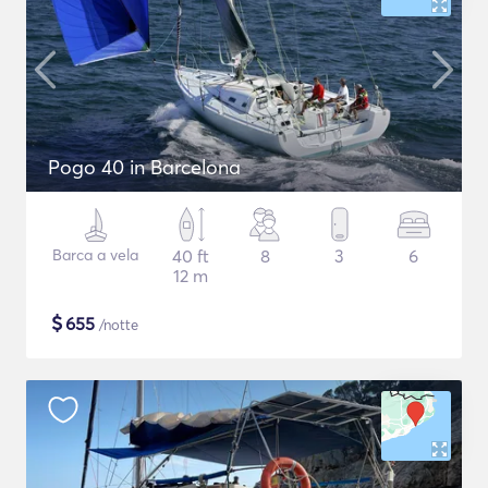
Pogo 40 in Barcelona
Barca a vela
40 ft
8
3
6
12 m
$
655
/notte