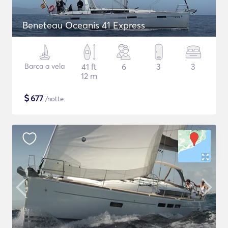
Beneteau Oceanis 41 Express
Barca a vela
41 ft
6
3
3
12 m
$
677
/notte