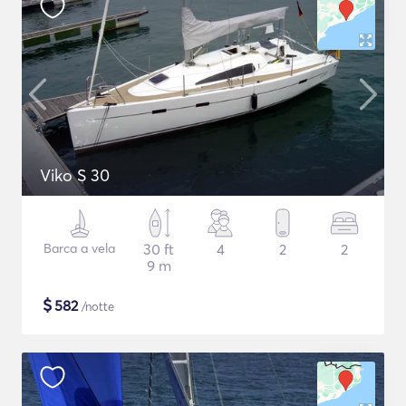
Viko S 30
Barca a vela
30 ft
4
2
2
9 m
$
582
/notte