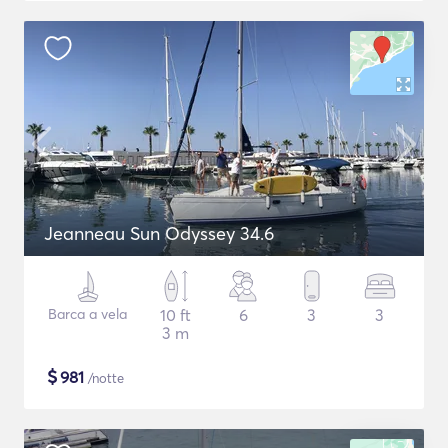
Jeanneau Sun Odyssey 34.6
Barca a vela
10 ft
6
3
3
3 m
$
981
/notte