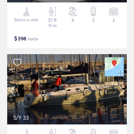
Barca a vela
31 ft
4
2
2
9 m
$
598
/notte
S/Y 33