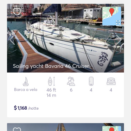
Sailing yacht Bavaria 46 Cruiser
Barca a vela
46 ft
6
4
4
14 m
$
1,168
/notte