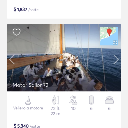
$
1,837
/notte
Motor Sailor 72
Veliero a motore
72 ft
10
6
6
22 m
$
5,340
/notte