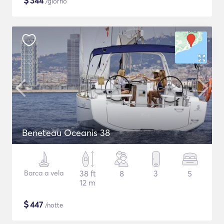
$
344
/giorno
Beneteau Oceanis 38
Barca a vela
38 ft
8
3
5
12 m
$
447
/notte