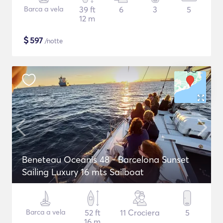
Barca a vela
39 ft
6
3
5
12 m
$
597
/notte
Beneteau Oceanis 48 - Barcelona Sunset
Sailing Luxury 16 mts Sailboat
Barca a vela
52 ft
11 Crociera
5
16 m