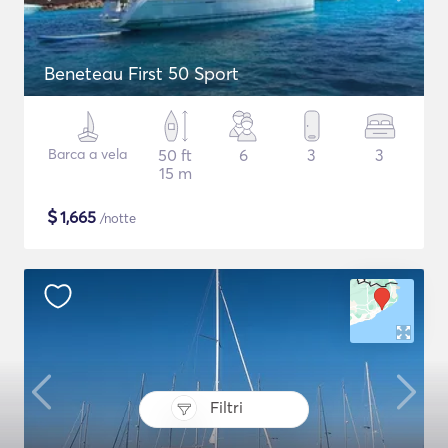
Beneteau First 50 Sport
Barca a vela
50 ft
6
3
3
15 m
$
1,665
/notte
Filtri