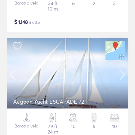
Barca a vela
34 ft
6
2
3
10 m
$
1,148
/notte
Aegean Yacht ESCAPADE 72
Barca a vela
79 ft
10
6
10
24 m