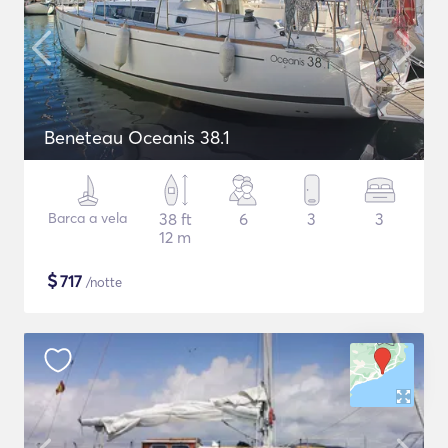
Beneteau Oceanis 38.1
Barca a vela
38 ft
6
3
3
12 m
$
717
/notte