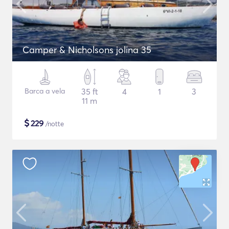
Camper & Nicholsons jolina 35
Barca a vela
35 ft
4
1
3
11 m
$
229
/notte