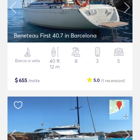
Beneteau First 40.7 in Barcelona
Barca a vela
40 ft
8
3
5
12 m
$
655
5.0
/notte
(1
recensioni
)