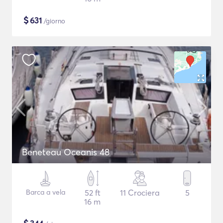
$
631
/giorno
Beneteau Oceanis 48
Barca a vela
52 ft
11 Crociera
5
16 m