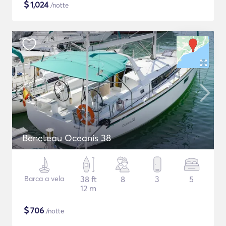
$
1,024
/notte
Beneteau Oceanis 38
Barca a vela
38 ft
8
3
5
12 m
$
706
/notte