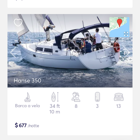
Hanse 350
Barca a vela
34 ft
8
3
13
10 m
$
677
/notte