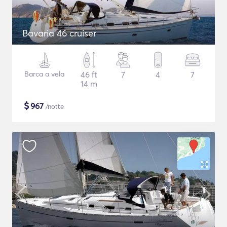
Bavaria 46 cruiser
Barca a vela
46 ft
7
4
7
14 m
$
967
/notte