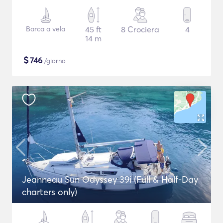
Barca a vela
45 ft
8 Crociera
4
14 m
$
746
/giorno
Jeanneau Sun Odyssey 39i (Full & Half-Day
charters only)