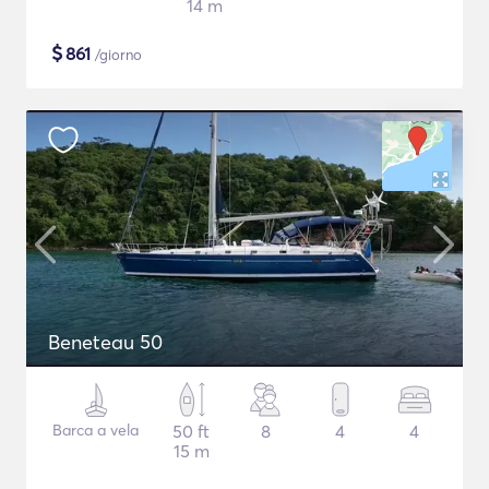
14 m
$
861
/giorno
Beneteau 50
Barca a vela
50 ft
8
4
4
15 m