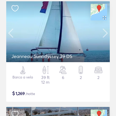
Jeanneau Sunodyssey 39 DS
Barca a vela
39 ft
6
2
2
12 m
$
1,269
/notte