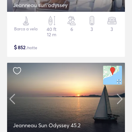
Jeanneau sun odyssey
Barca a vela
40 ft
6
3
3
12 m
$
852
/notte
Jeanneau Sun Odyssey 45.2