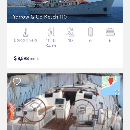
Yarrow & Co Ketch 110
Barca a vela
112 ft
10
6
6
34 m
$
8,598
/notte