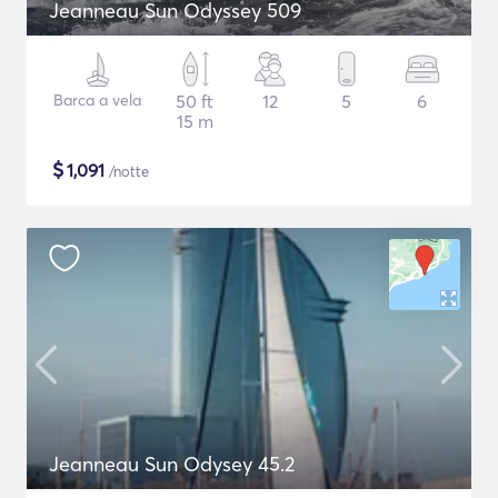
Jeanneau Sun Odyssey 509
Barca a vela
50 ft
12
5
6
15 m
$
1,091
/notte
Jeanneau Sun Odysey 45.2