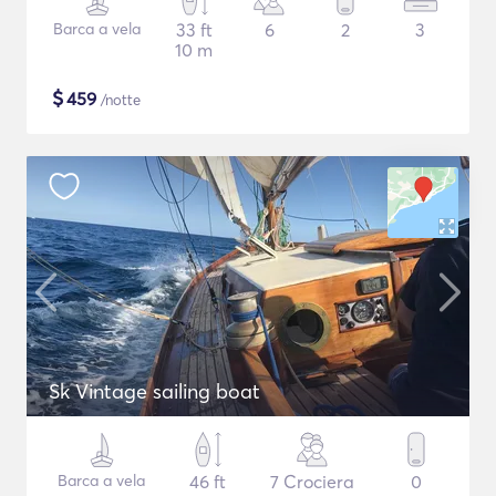
Barca a vela
33 ft
6
2
3
10 m
$
459
/notte
Sk Vintage sailing boat
Barca a vela
46 ft
7 Crociera
0