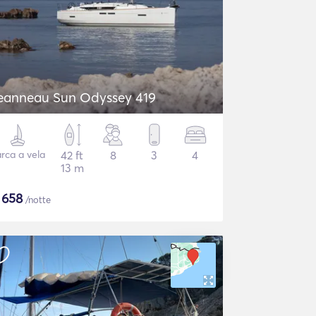
eanneau Sun Odyssey 419
rca a vela
42 ft
8
3
4
13 m
$
658
/notte