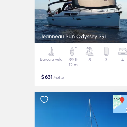
Jeanneau Sun Odyssey 39i
Barca a vela
39 ft
8
3
4
12 m
$
631
/notte