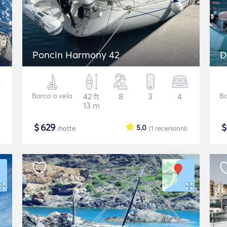
nd
Poncin Harmony 42
D
Barca a vela
42 ft
8
3
4
Ba
13 m
$
629
5.0
/notte
(1
recensioni
)