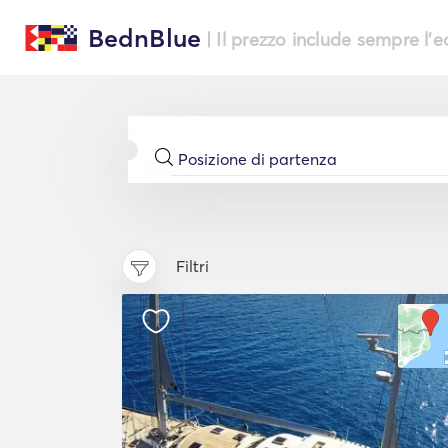
BednBlue
| Il prezzo include sempre l'
Filtri