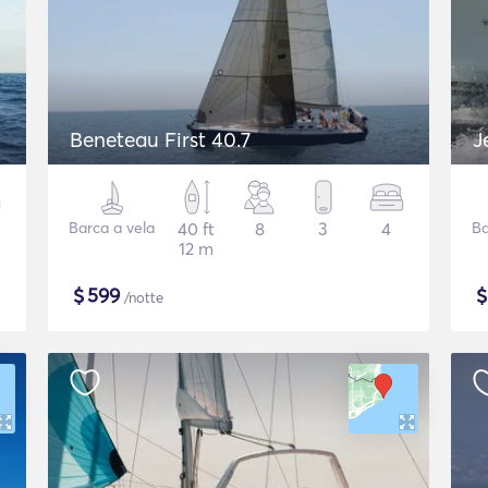
Beneteau First 40.7
J
Barca a vela
40 ft
8
3
4
Ba
12 m
$
599
/notte