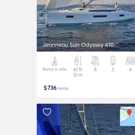
Jeanneau Sun Odyssey 410
Barca a vela
41 ft
8
3
4
12 m
$
736
/notte