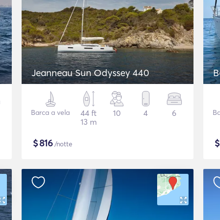
Jeanneau Sun Odyssey 440
B
Barca a vela
44 ft
10
4
6
Ba
13 m
$
816
/notte