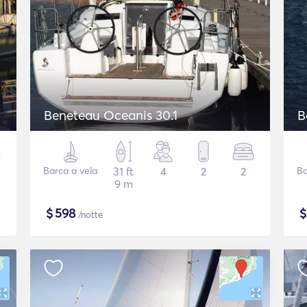
Beneteau Oceanis 30.1
B
Barca a vela
31 ft
4
2
2
Ba
9 m
$
598
/notte