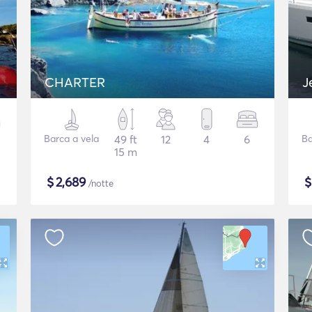
CHARTER
J
Barca a vela
49 ft
12
4
6
Ba
15 m
$
2,689
/notte