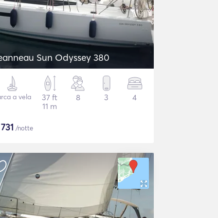
eanneau Sun Odyssey 380
rca a vela
37 ft
8
3
4
11 m
$
731
/notte