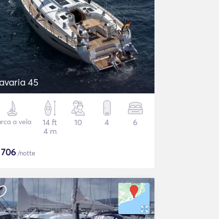
avaria 45
rca a vela
14 ft
10
4
6
4 m
$
706
/notte