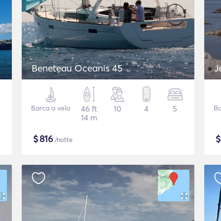
Beneteau Oceanis 45
J
Barca a vela
46 ft
10
4
5
Ba
14 m
$
816
/notte