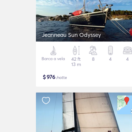
Jeanneau Sun Odyssey
Barca a vela
42 ft
8
4
4
13 m
$
976
/notte