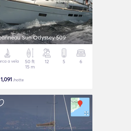
eanneau Sun Odyssey 509
rca a vela
50 ft
12
5
6
15 m
$
1,091
/notte