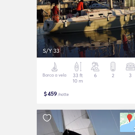
S/Y 33
Barca a vela
33 ft
6
2
3
10 m
$
459
/notte