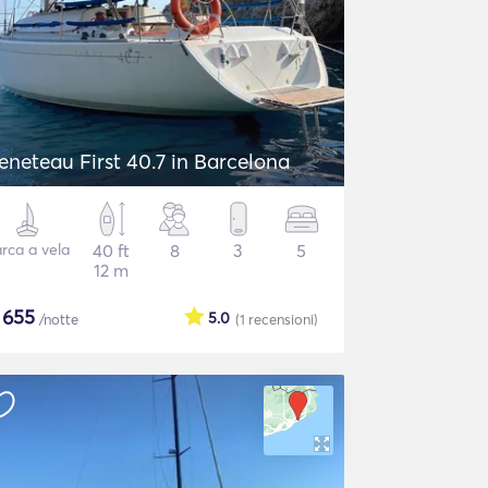
eneteau First 40.7 in Barcelona
rca a vela
40 ft
8
3
5
12 m
$
655
5.0
/notte
(1
recensioni
)