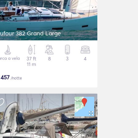
ufour 382 Grand Large
rca a vela
37 ft
8
3
4
11 m
$
457
/notte