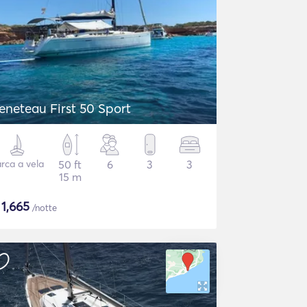
eneteau First 50 Sport
rca a vela
50 ft
6
3
3
15 m
$
1,665
/notte