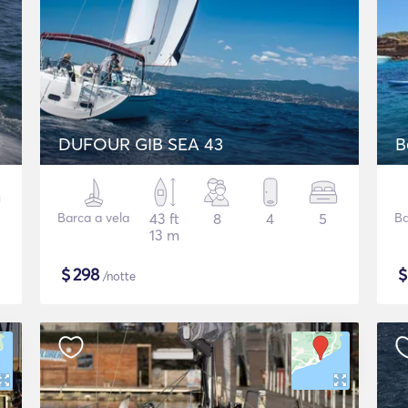
DUFOUR GIB SEA 43
B
Barca a vela
43 ft
8
4
5
Ba
13 m
$
298
/notte