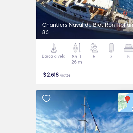
Chantiers Naval de Biot Ron Holla
86
Barca a vela
85 ft
6
3
5
26 m
$
2,618
/notte