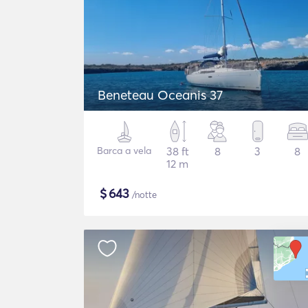
Beneteau Oceanis 37
Barca a vela
38 ft
8
3
8
12 m
$
643
/notte