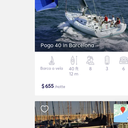
Pogo 40 in Barcelona
Barca a vela
40 ft
8
3
6
12 m
$
655
/notte