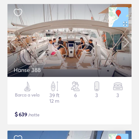
Hanse 388
Barca a vela
39 ft
6
3
3
12 m
$
639
/notte