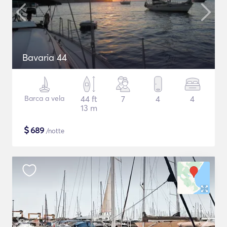
Bavaria 44
Barca a vela
44 ft
7
4
4
13 m
$
689
/notte