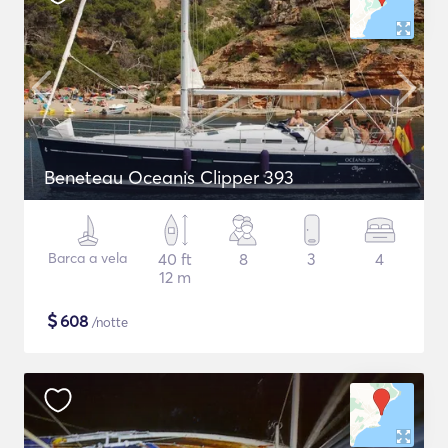
Beneteau Oceanis Clipper 393
Barca a vela
40 ft
8
3
4
12 m
$
608
/notte