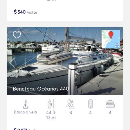
$
540
/notte
Beneteau Océanos 440
Barca a vela
44 ft
8
4
4
13 m