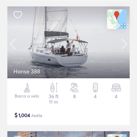
Hanse 388
Barca a vela
36 ft
8
4
4
11 m
$
1,004
/notte