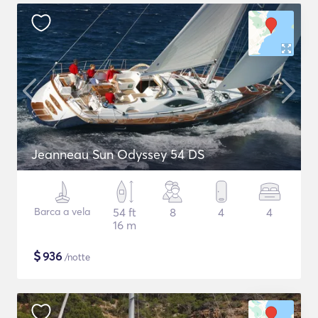
Jeanneau Sun Odyssey 54 DS
Barca a vela
54 ft
8
4
4
16 m
$
936
/notte