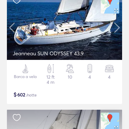
Jeanneau SUN ODYSSEY 43.9
Barca a vela
12 ft
10
4
4
4 m
$
602
/notte