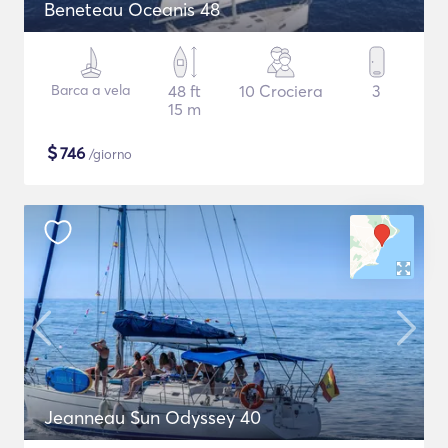
Beneteau Oceanis 48
Barca a vela
48 ft
10 Crociera
3
15 m
$
746
/giorno
Jeanneau Sun Odyssey 40