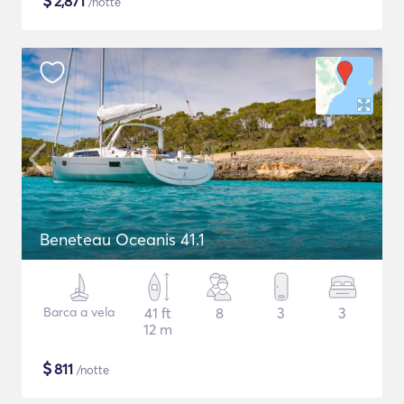
$
2,871
/notte
Beneteau Oceanis 41.1
Barca a vela
41 ft
8
3
3
12 m
$
811
/notte