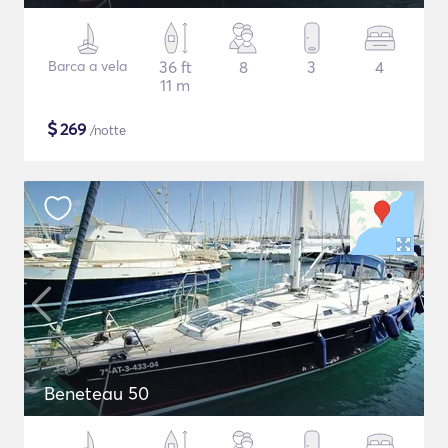
Barca a vela
36 ft
8
3
4
11 m
$
269
/notte
Beneteau 50