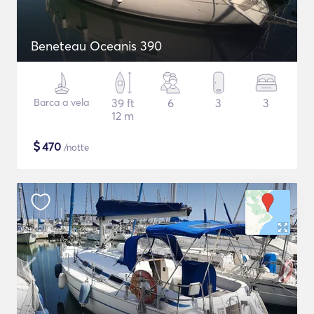
Beneteau Oceanis 390
Barca a vela
39 ft
6
3
3
12 m
$
470
/notte