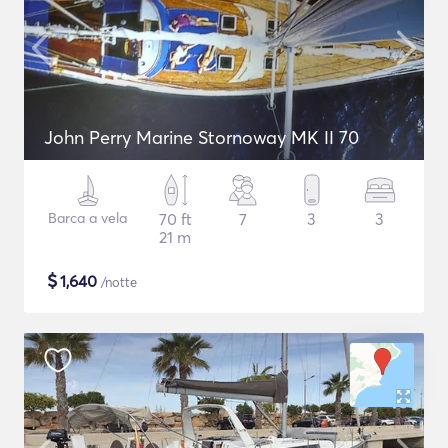
John Perry Marine Stornoway MK II 70
Barca a vela
70 ft
7
3
3
21 m
$
1,640
/notte