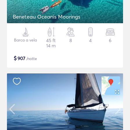
Beneteau Oceanis Moorings
Barca a vela
45 ft
8
4
6
14 m
$
907
/notte