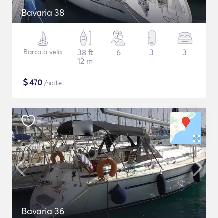
Bavaria 38
Barca a vela
38 ft
6
3
3
12 m
$
470
/notte
Bavaria 36