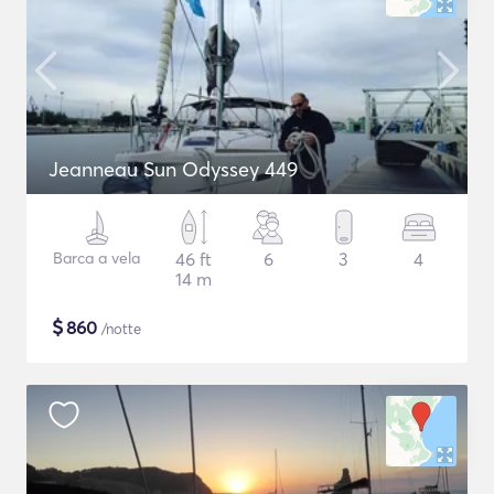
Jeanneau Sun Odyssey 449
Barca a vela
46 ft
6
3
4
14 m
$
860
/notte