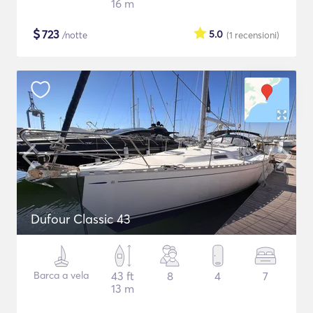
16 m
$
723
5.0
/notte
(1
recensioni
)
Dufour Classic 43
Barca a vela
43 ft
8
4
7
13 m