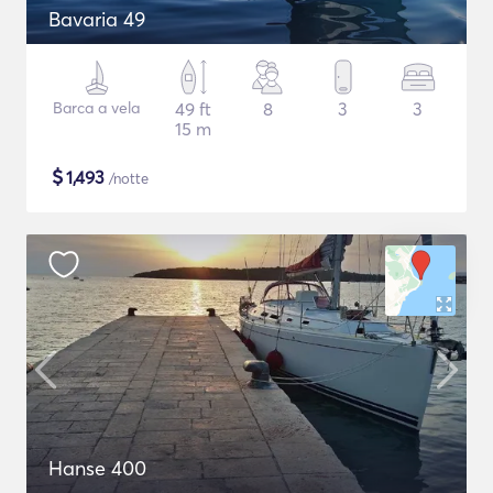
Bavaria 49
Barca a vela
49 ft
8
3
3
15 m
$
1,493
/notte
Hanse 400