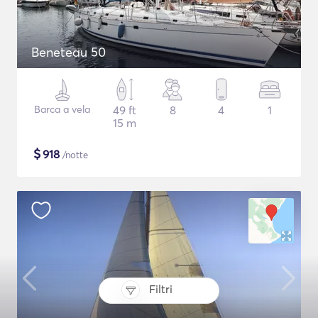
Beneteau 50
Barca a vela
49 ft
8
4
1
15 m
$
918
/notte
Filtri