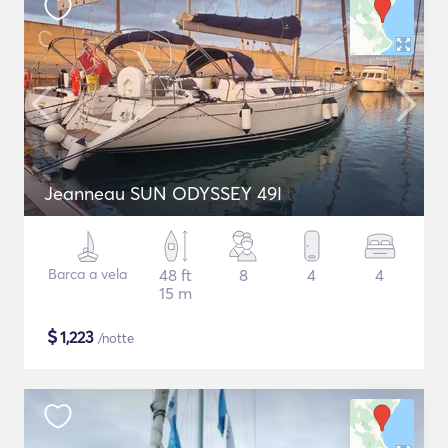
Jeanneau SUN ODYSSEY 49I
Barca a vela
48 ft
8
4
4
15 m
$
1,223
/notte