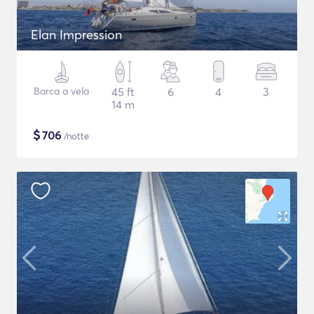
Elan Impression
Barca a vela
45 ft
6
4
3
14 m
$
706
/notte