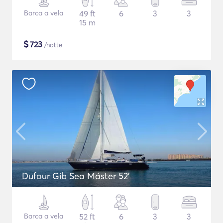
Barca a vela
49 ft
6
3
3
15 m
$
723
/notte
Dufour Gib Sea Máster 52’
Barca a vela
52 ft
6
3
3