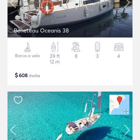
Beneteau Oceanis 38
Barca a vela
39 ft
8
3
4
12 m
$
608
/notte