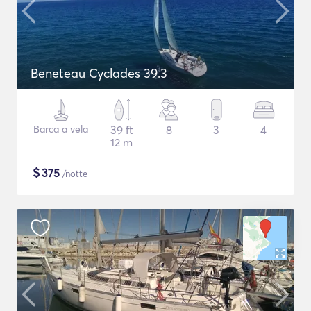
Beneteau Cyclades 39.3
Barca a vela
39 ft
8
3
4
12 m
$
375
/notte