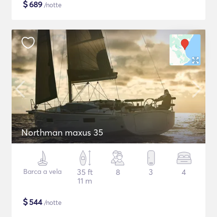
$
689
/notte
Northman maxus 35
Barca a vela
35 ft
8
3
4
11 m
$
544
/notte