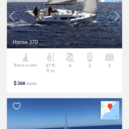
Hanse 370
Barca a vela
37 ft
6
3
3
11 m
$
368
/notte