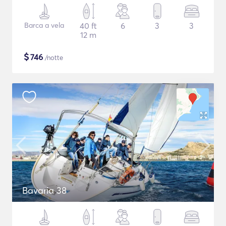
Barca a vela
40 ft
6
3
3
12 m
$
746
/notte
Bavaria 38