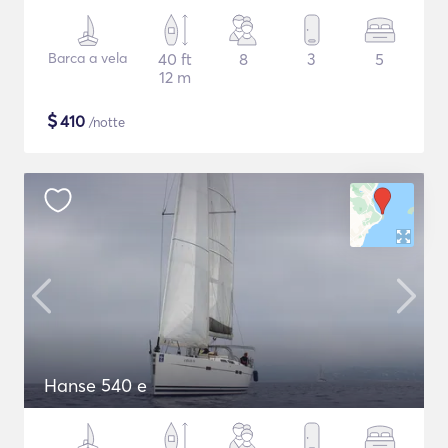
Barca a vela
40 ft
8
3
5
12 m
$
410
/notte
Hanse 540 e