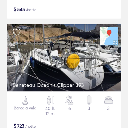
$
545
/notte
Beneteau Oceanis Clipper 393
Barca a vela
40 ft
6
3
3
12 m
$
723
/notte