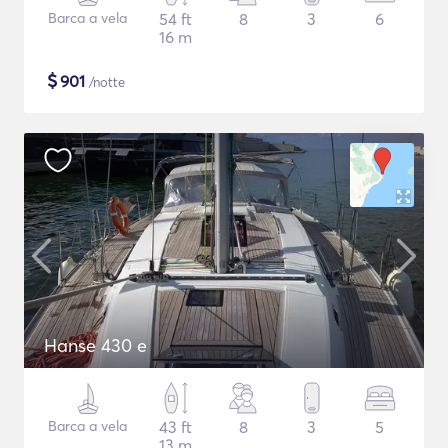
Barca a vela
54 ft
8
3
6
16 m
$
901
/notte
Hanse 430 e
Barca a vela
43 ft
8
3
5
13 m