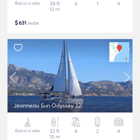
Barca a vela
38 ft
6
1
4
12 m
$
631
/notte
Jeanneau Sun Odyssey 32i
Barca a vela
32 ft
6
2
4
10 m