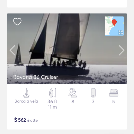
Bavaria 36 Cruiser
Barca a vela
36 ft
8
3
5
11 m
$
562
/notte