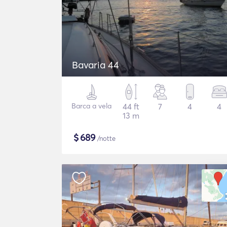
Bavaria 44
Barca a vela
44 ft
7
4
4
13 m
$
689
/notte