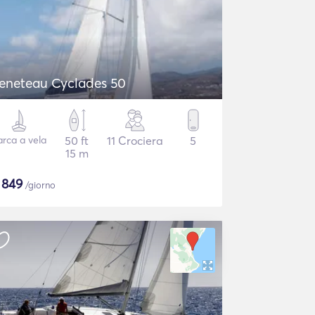
eneteau Cyclades 50
arca a vela
50 ft
11 Crociera
5
15 m
$
849
/giorno