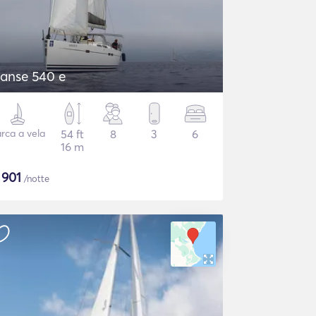
anse 540 e
rca a vela
54 ft
8
3
6
16 m
$
901
/notte