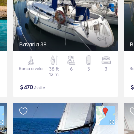
Bavaria 38
B
Barca a vela
38 ft
6
3
3
Ba
12 m
$
470
/notte