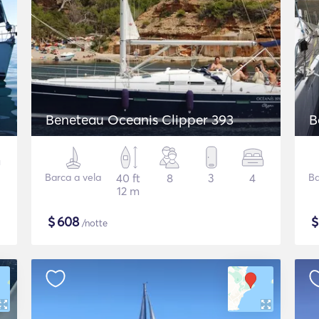
Beneteau Oceanis Clipper 393
B
Barca a vela
40 ft
8
3
4
Ba
12 m
$
608
/notte