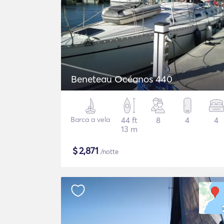
Beneteau Océanos 440
Barca a vela
44 ft
8
4
4
13 m
$
2,871
/notte