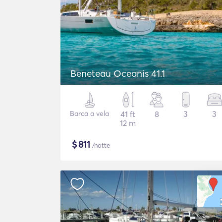
Beneteau Oceanis 41.1
Barca a vela
41 ft
8
3
3
12 m
$
811
/notte