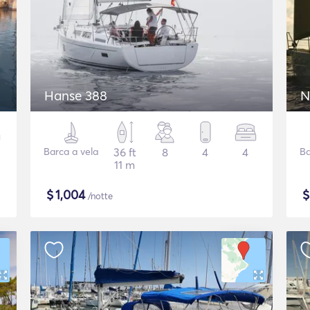
Hanse 388
N
Barca a vela
36 ft
8
4
4
Ba
11 m
$
1,004
/notte