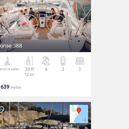
anse 388
rca a vela
39 ft
6
3
3
12 m
$
639
/notte