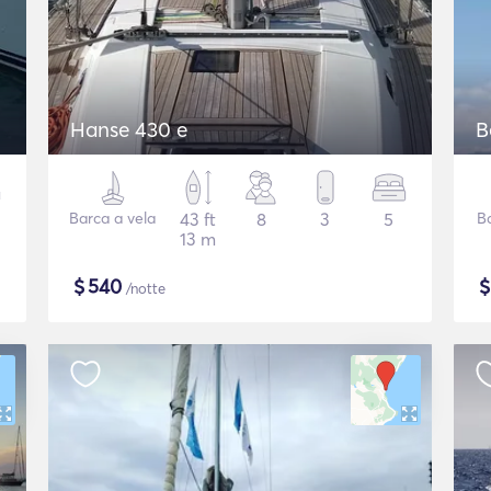
Hanse 430 e
B
Barca a vela
43 ft
8
3
5
B
13 m
$
540
/notte