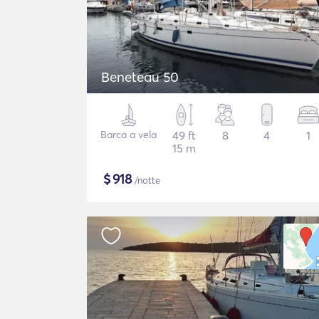
Beneteau 50
Barca a vela
49 ft
8
4
1
15 m
$
918
/notte