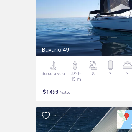
Bavaria 49
Barca a vela
49 ft
8
3
3
15 m
$
1,493
/notte