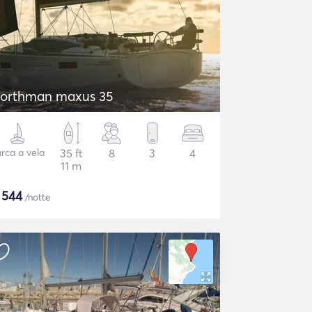
orthman maxus 35
rca a vela
35 ft
8
3
4
11 m
$
544
/notte