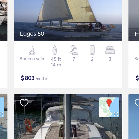
Lagos 50
H
Barca a vela
45 ft
7
2
3
Ba
14 m
$
803
/notte