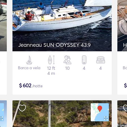
Jeanneau SUN ODYSSEY 43.9
H
Barca a vela
12 ft
10
4
4
Ba
4 m
$
602
/notte