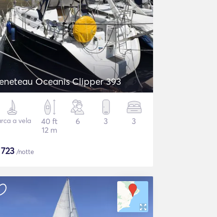
eneteau Oceanis Clipper 393
rca a vela
40 ft
6
3
3
12 m
$
723
/notte