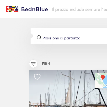
BednBlue
| Il prezzo include sempre l'
Filtri