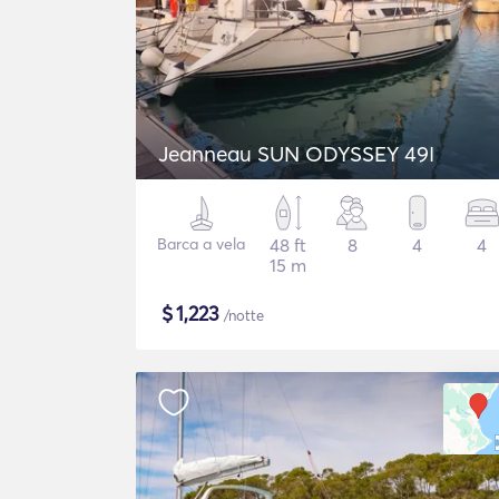
Jeanneau SUN ODYSSEY 49I
Barca a vela
48 ft
8
4
4
15 m
$
1,223
/notte