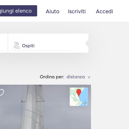
iungi elenco
Aiuto
Iscriviti
Accedi
Ospiti
Ordina per:
>