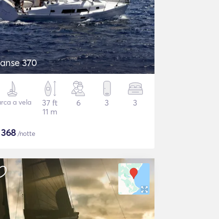
anse 370
rca a vela
37 ft
6
3
3
11 m
$
368
/notte