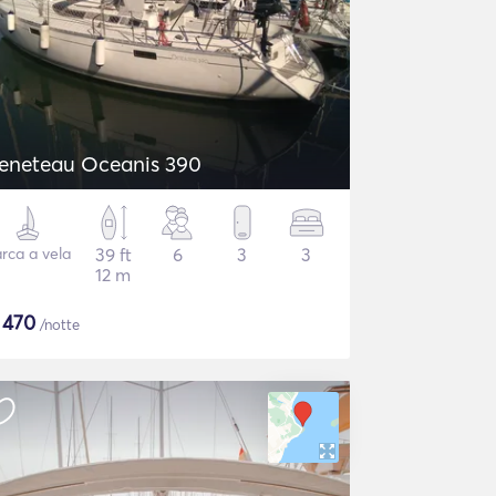
eneteau Oceanis 390
rca a vela
39 ft
6
3
3
12 m
$
470
/notte