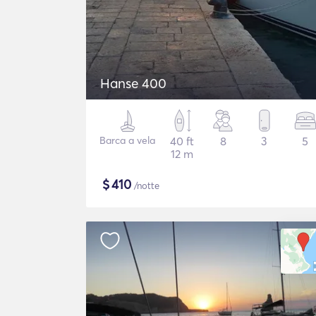
Hanse 400
Barca a vela
40 ft
8
3
5
12 m
$
410
/notte