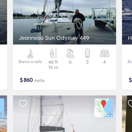
Jeanneau Sun Odyssey 449
H
Barca a vela
46 ft
6
3
4
Ba
14 m
$
860
/notte