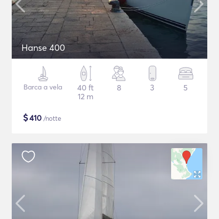
Hanse 400
Barca a vela
40 ft
8
3
5
12 m
$
410
/notte