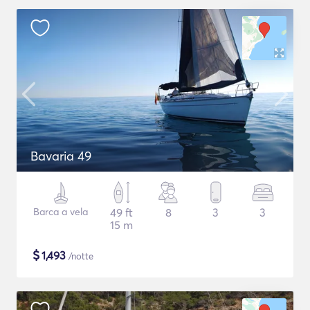
Bavaria 49
Barca a vela
49 ft
8
3
3
15 m
$
1,493
/notte