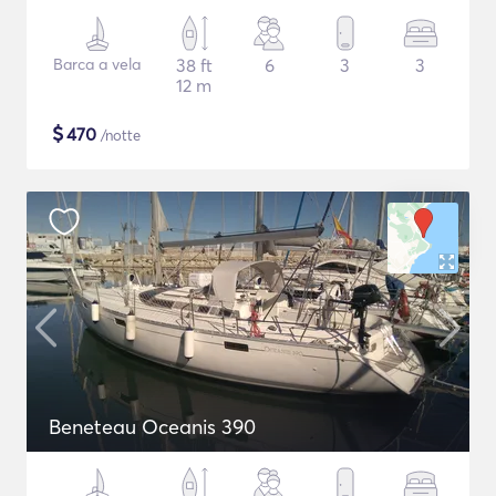
Barca a vela
38 ft
6
3
3
12 m
$
470
/notte
Beneteau Oceanis 390