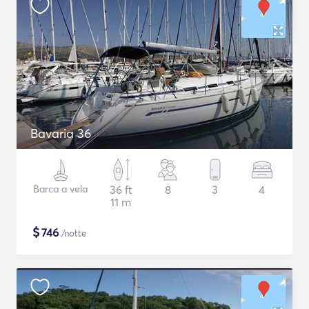
Bavaria 36
Barca a vela
36 ft
8
3
4
11 m
$
746
/notte