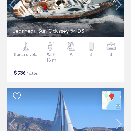
Jeanneau Sun Odyssey 54 DS
Barca a vela
54 ft
8
4
4
16 m
$
936
/notte