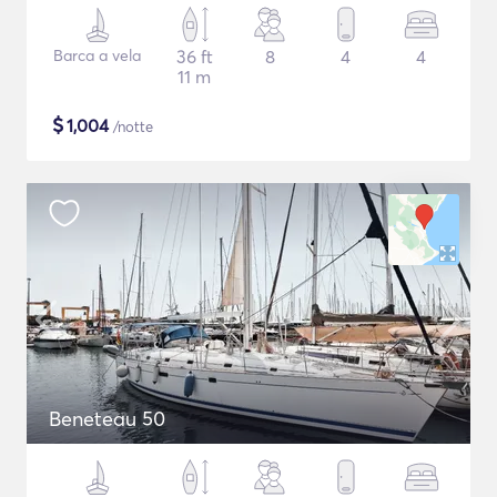
Barca a vela
36 ft
8
4
4
11 m
$
1,004
/notte
Beneteau 50