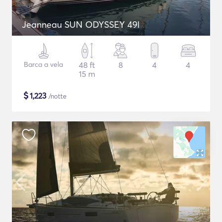
Jeanneau SUN ODYSSEY 49I
Barca a vela
48 ft
8
4
4
15 m
$
1,223
/notte