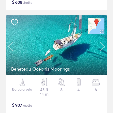
$
608
/notte
Beneteau Oceanis Moorings
Barca a vela
45 ft
8
4
6
14 m
$
907
/notte