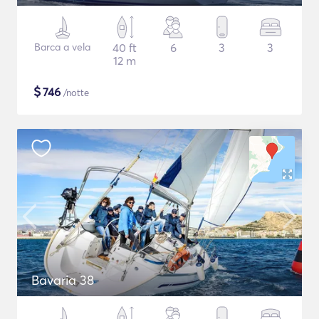
Barca a vela
40 ft
6
3
3
12 m
$
746
/notte
Bavaria 38