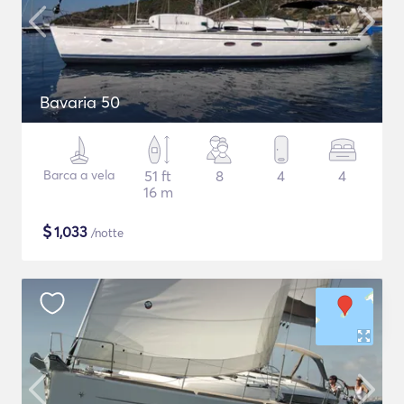
Bavaria 50
Barca a vela
51 ft
8
4
4
16 m
$
1,033
/notte