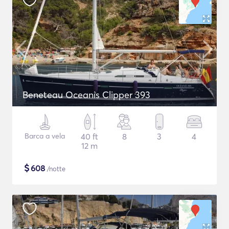
Beneteau Oceanis Clipper 393
Barca a vela
40 ft
8
3
4
12 m
$
608
/notte