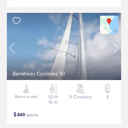
Beneteau Cyclades 50
Barca a vela
50 ft
11 Crociera
5
15 m
$
849
/giorno