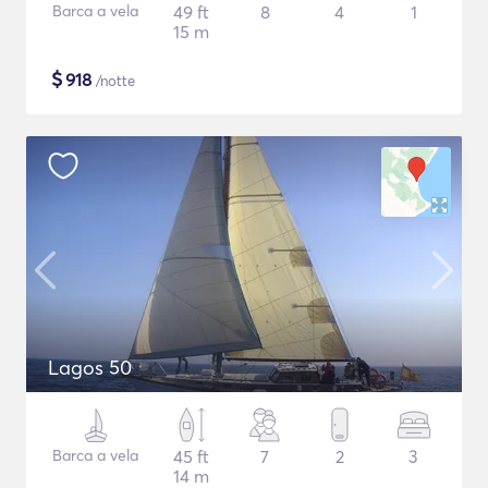
Barca a vela
49 ft
8
4
1
15 m
$
918
/notte
Lagos 50
Barca a vela
45 ft
7
2
3
14 m