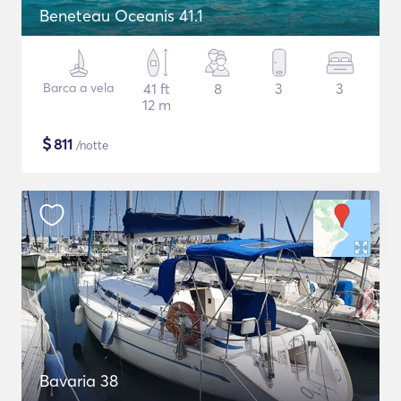
Beneteau Oceanis 41.1
Barca a vela
41 ft
8
3
3
12 m
$
811
/notte
Bavaria 38