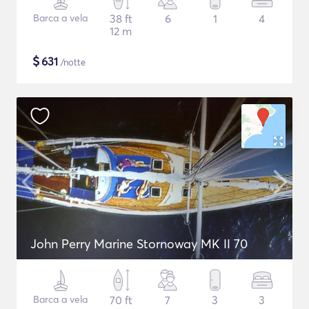
Barca a vela
38 ft
6
1
4
12 m
$
631
/notte
John Perry Marine Stornoway MK II 70
Barca a vela
70 ft
7
3
3