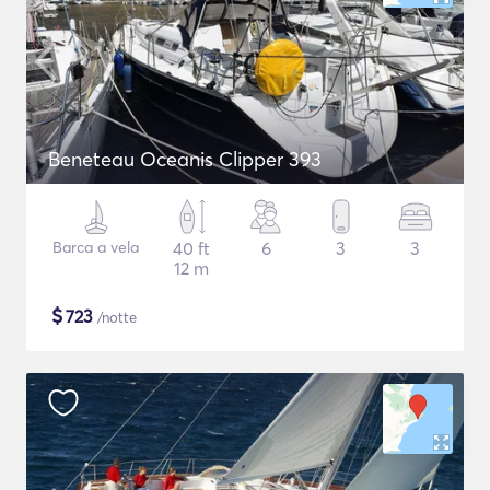
Beneteau Oceanis Clipper 393
Barca a vela
40 ft
6
3
3
12 m
$
723
/notte