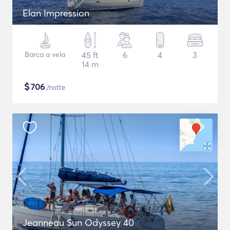
Elan Impression
Barca a vela
45 ft
6
4
3
14 m
$
706
/notte
Jeanneau Sun Odyssey 40