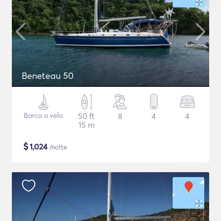
Beneteau 50
Barca a vela
50 ft
8
4
4
15 m
$
1,024
/notte