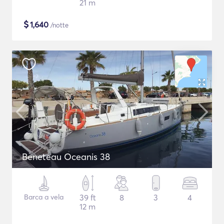
21 m
$
1,640
/notte
Beneteau Oceanis 38
Barca a vela
39 ft
8
3
4
12 m