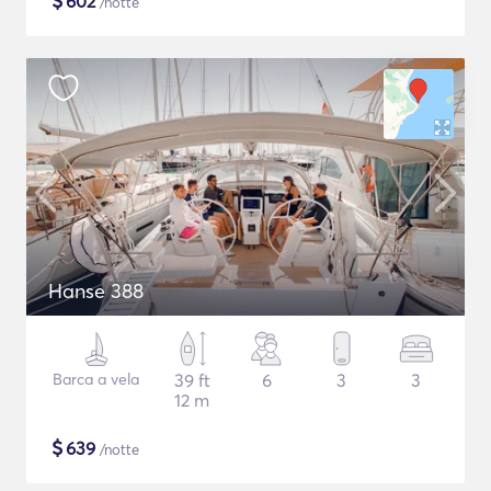
$
602
/notte
Hanse 388
Barca a vela
39 ft
6
3
3
12 m
$
639
/notte