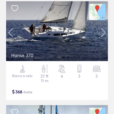
Hanse 370
Barca a vela
37 ft
6
3
3
11 m
$
368
/notte