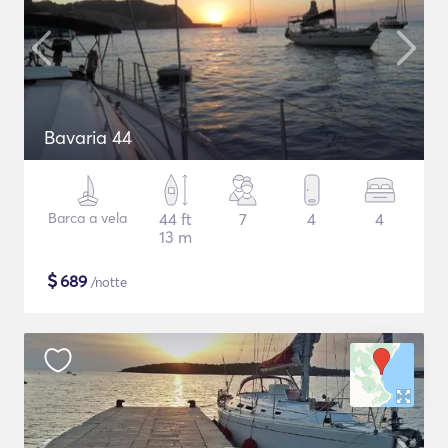
Bavaria 44
Barca a vela
44 ft
7
4
4
13 m
$
689
/notte