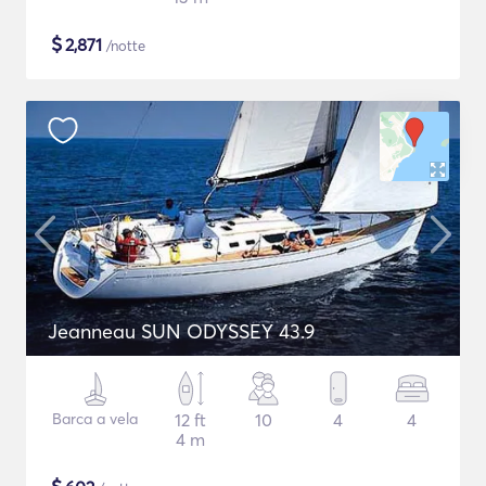
$
2,871
/notte
Jeanneau SUN ODYSSEY 43.9
Barca a vela
12 ft
10
4
4
4 m