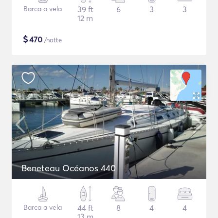
Barca a vela
39 ft
6
3
3
12 m
$
470
/notte
Beneteau Océanos 440
Barca a vela
44 ft
8
4
4
13 m