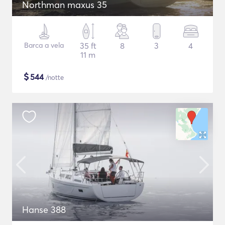
Northman maxus 35
Barca a vela
35 ft
8
3
4
11 m
$
544
/notte
Hanse 388