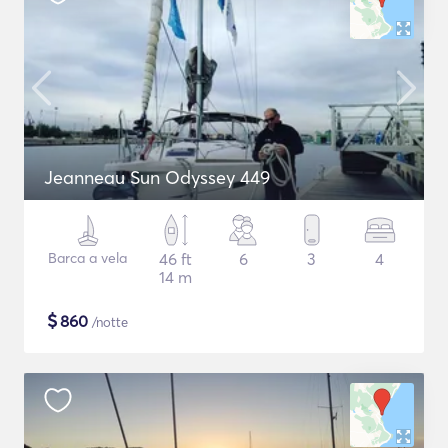
Jeanneau Sun Odyssey 449
Barca a vela
46 ft
6
3
4
14 m
$
860
/notte