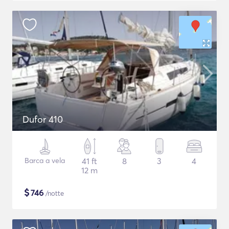
Dufor 410
Barca a vela
41 ft
8
3
4
12 m
$
746
/notte