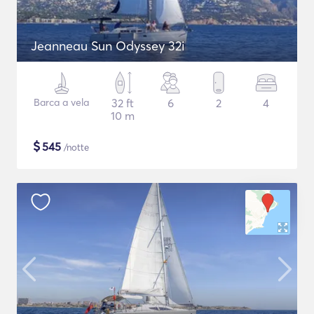
Jeanneau Sun Odyssey 32i
Barca a vela
32 ft
6
2
4
10 m
$
545
/notte