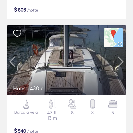
$
803
/notte
Hanse 430 e
Barca a vela
43 ft
8
3
5
13 m
$
540
/notte