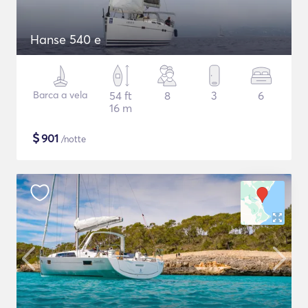
Hanse 540 e
Barca a vela
54 ft
8
3
6
16 m
$
901
/notte