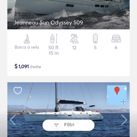
Jeanneau Sun Odyssey 509
Barca a vela
50 ft
12
5
6
15 m
$
1,091
/notte
Filtri