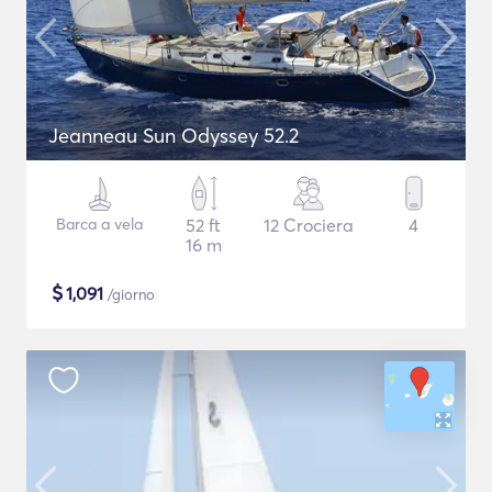
Jeanneau Sun Odyssey 52.2
Barca a vela
52 ft
12 Crociera
4
16 m
$
1,091
/giorno