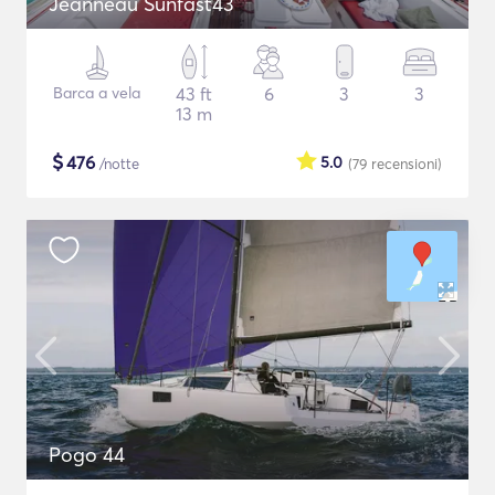
Jeanneau Sunfast43
Barca a vela
43 ft
6
3
3
13 m
$
476
5.0
/notte
(79
recensioni
)
Pogo 44