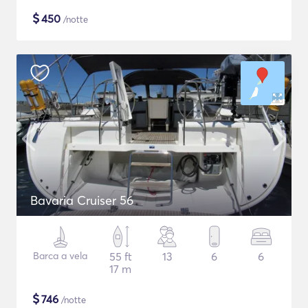
$
450
/notte
Bavaria Cruiser 56
Barca a vela
55 ft
13
6
6
17 m
$
746
/notte