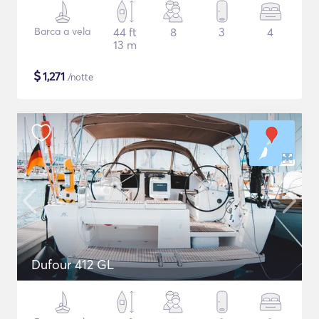
Barca a vela
44 ft
8
3
4
13 m
$
1,271
/notte
Dufour 412 GL