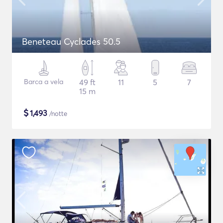
Beneteau Cyclades 50.5
Barca a vela
49 ft
11
5
7
15 m
$
1,493
/notte