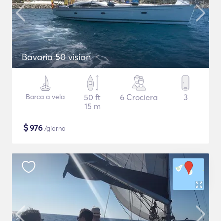
Bavaria 50 vision
Barca a vela
50 ft
6 Crociera
3
15 m
$
976
/giorno