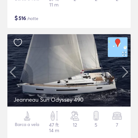
11 m
$
516
/notte
Jeanneau Sun Odyssey 490
Barca a vela
47 ft
12
5
7
14 m