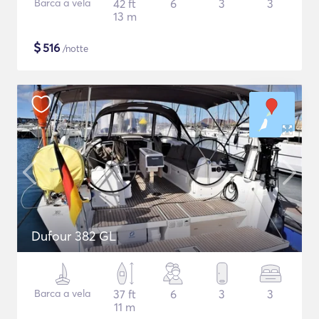
Barca a vela
42 ft
6
3
3
13 m
$
516
/notte
Dufour 382 GL
Barca a vela
37 ft
6
3
3
11 m