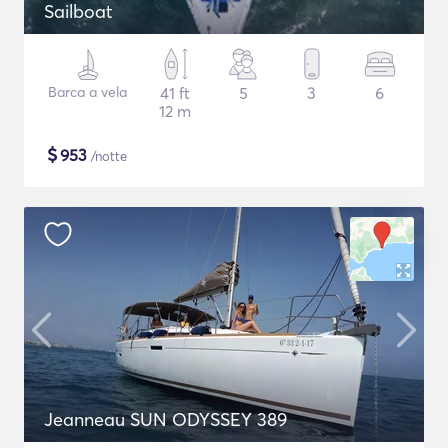
Sailboat
Barca a vela
41 ft
5
3
6
12 m
$
953
/notte
Jeanneau SUN ODYSSEY 389