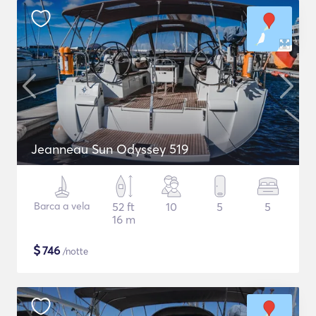
Jeanneau Sun Odyssey 519
Barca a vela
52 ft
10
5
5
16 m
$
746
/notte