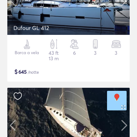
Dufour GL 412
Barca a vela
43 ft
6
3
3
13 m
$
645
/notte