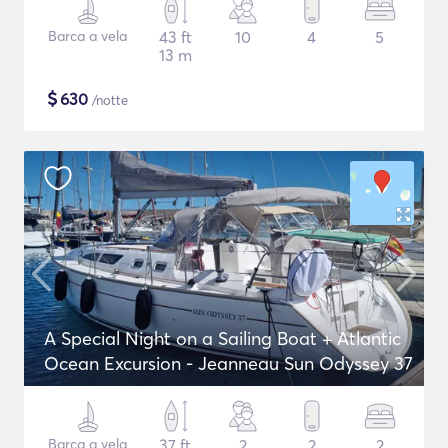
Barca a vela
43 ft
10
4
5
13 m
$
630
/notte
A Special Night on a Sailing Boat + Atlantic
Ocean Excursion - Jeanneau Sun Odyssey 37
Barca a vela
37 ft
2
2
2