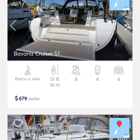
Bavaria Cruiser 51
Barca a vela
51 ft
8
4
4
16 m
$
679
/notte