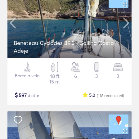
Beneteau Cyclades 39.3 - Sailing Costa
Adeje
Barca a vela
48 ft
6
3
3
15 m
$
597
5.0
/notte
(118
recensioni
)