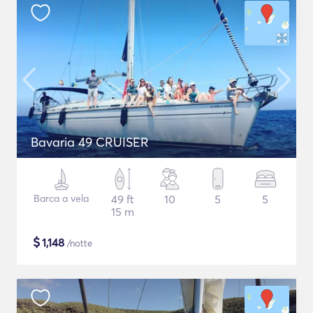
Bavaria 49 CRUISER
Barca a vela
49 ft
10
5
5
15 m
$
1,148
/notte