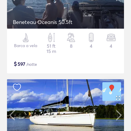
Beneteau Oceanis 50.5ft
Barca a vela
51 ft
8
4
4
15 m
$
597
/notte