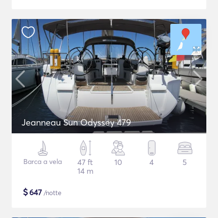
Jeanneau Sun Odyssey 479
Barca a vela
47 ft
10
4
5
14 m
$
647
/notte