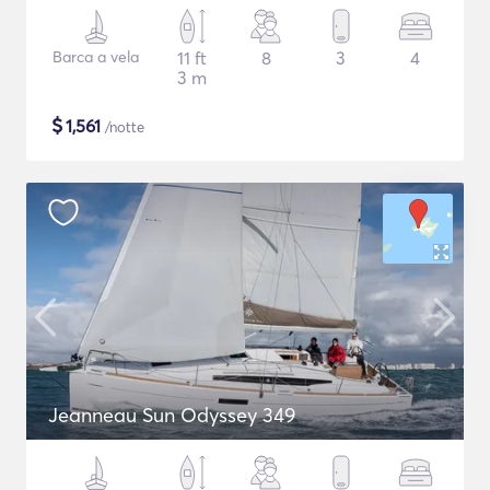
Barca a vela
11 ft
8
3
4
3 m
$
1,561
/notte
Jeanneau Sun Odyssey 349