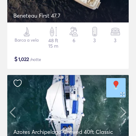
Beneteau First 47.7
Barca a vela
48 ft
6
3
3
15 m
$
1,022
/notte
Azores Archipelago Crewed 40ft Classic