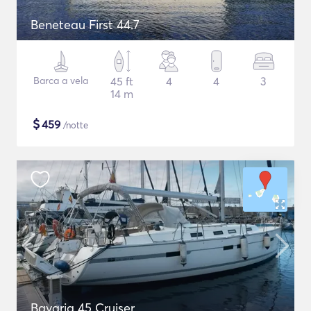
Beneteau First 44.7
Barca a vela
45 ft
4
4
3
14 m
$
459
/notte
Bavaria 45 Cruiser