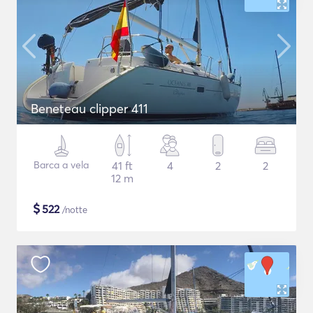
Beneteau clipper 411
Barca a vela
41 ft
4
2
2
12 m
$
522
/notte