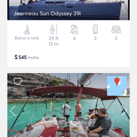
Jeanneau Sun Odyssey 39i
Barca a vela
39 ft
6
3
3
12 m
$
545
/notte