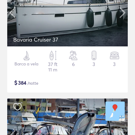
Bavaria Cruiser 37
Barca a vela
37 ft
6
3
3
11 m
$
384
/notte