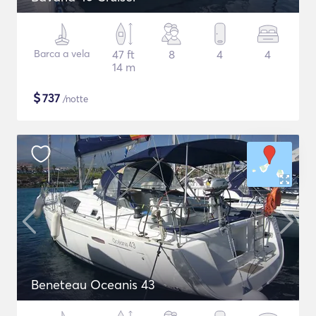
Barca a vela
47 ft
8
4
4
14 m
$
737
/notte
Beneteau Oceanis 43