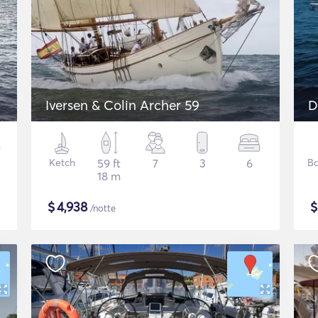
Iversen & Colin Archer 59
D
Ketch
59 ft
7
3
6
Ba
18 m
$
4,938
/notte