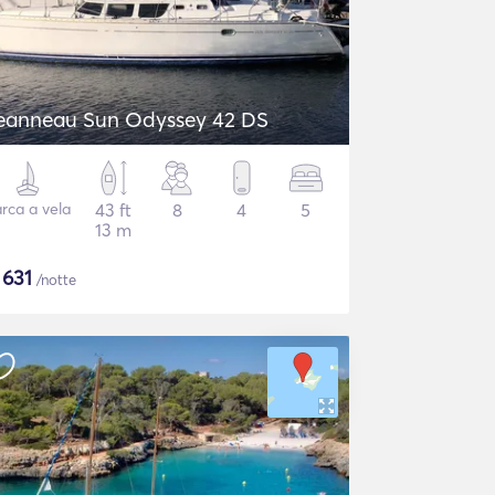
eanneau Sun Odyssey 42 DS
rca a vela
43 ft
8
4
5
13 m
$
631
/notte