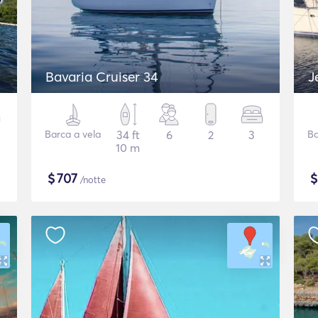
Bavaria Cruiser 34
J
Barca a vela
34 ft
6
2
3
Ba
10 m
$
707
/notte