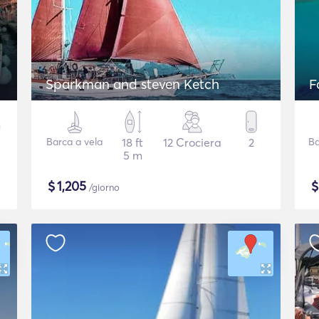
Sparkman and steven Ketch
F
Barca a vela
18 ft
12 Crociera
2
Ba
5 m
$
1,205
/giorno