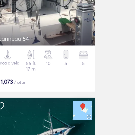
eanneau 54
rca a vela
55 ft
10
5
5
17 m
$
1,073
/notte