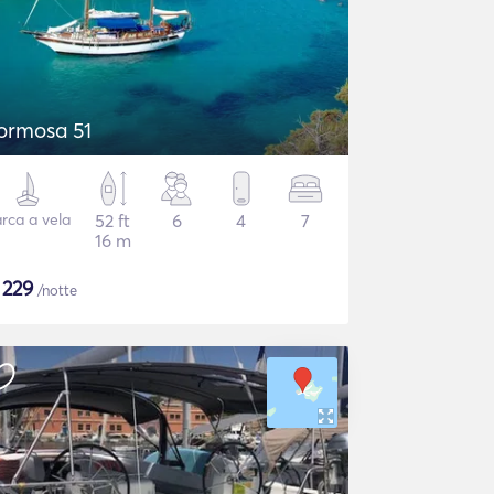
ormosa 51
rca a vela
52 ft
6
4
7
16 m
$
229
/notte