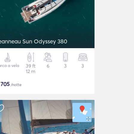
eanneau Sun Odyssey 380
rca a vela
39 ft
6
3
3
12 m
$
705
/notte