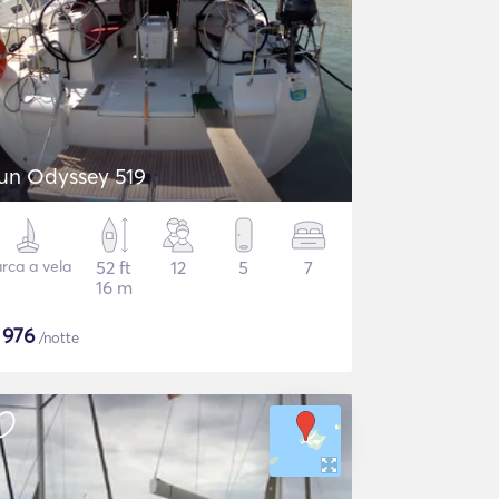
un Odyssey 519
rca a vela
52 ft
12
5
7
16 m
$
976
/notte