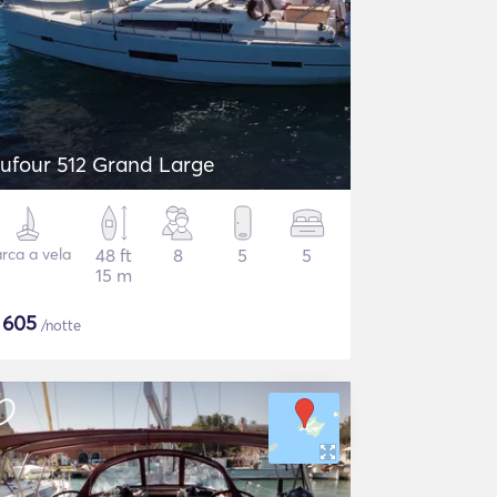
ufour 512 Grand Large
rca a vela
48 ft
8
5
5
15 m
$
605
/notte