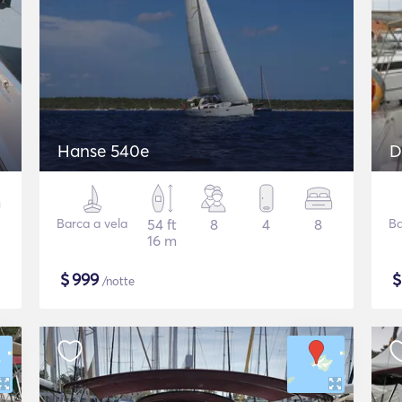
Hanse 540e
D
Barca a vela
54 ft
8
4
8
Ba
16 m
$
999
/notte