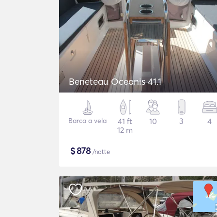
Beneteau Oceanis 41.1
Barca a vela
41 ft
10
3
4
12 m
$
878
/notte