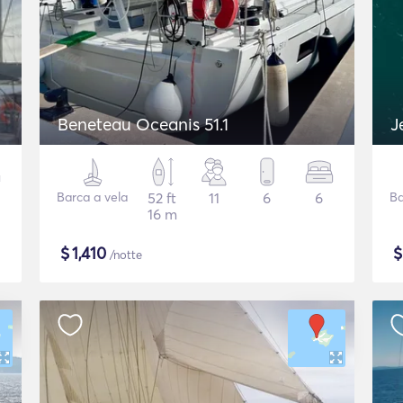
Beneteau Oceanis 51.1
J
Barca a vela
52 ft
11
6
6
Ba
16 m
$
1,410
/notte