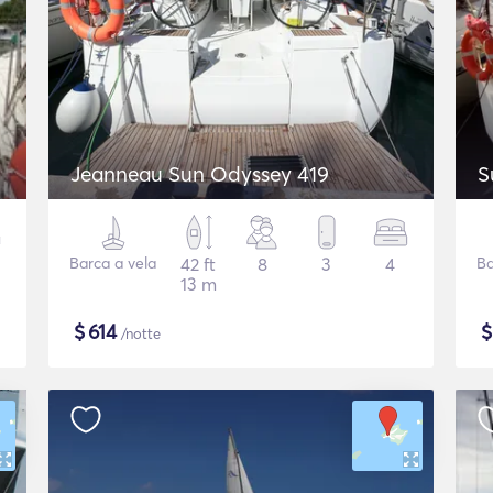
Jeanneau Sun Odyssey 419
S
Barca a vela
42 ft
8
3
4
Ba
13 m
$
614
/notte