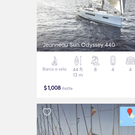
Jeanneau Sun Odyssey 440
Barca a vela
44 ft
8
4
4
13 m
$
1,008
/notte