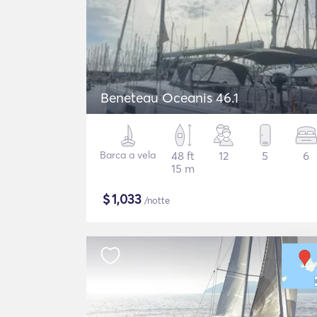
Beneteau Oceanis 46.1
Barca a vela
48 ft
12
5
6
15 m
$
1,033
/notte