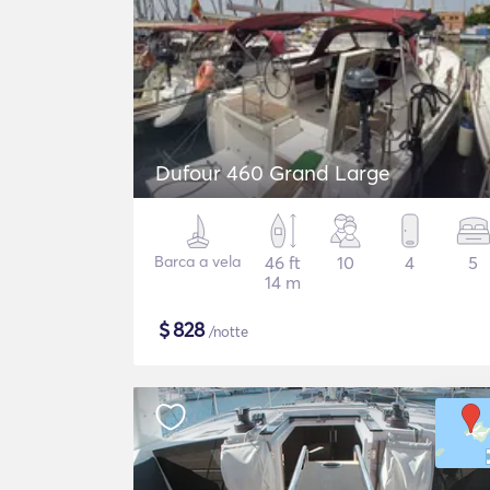
Dufour 460 Grand Large
Barca a vela
46 ft
10
4
5
14 m
$
828
/notte