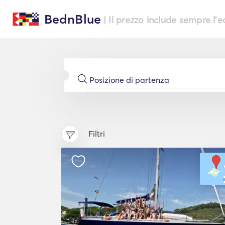
BednBlue
| Il prezzo include sempre l'
Filtri