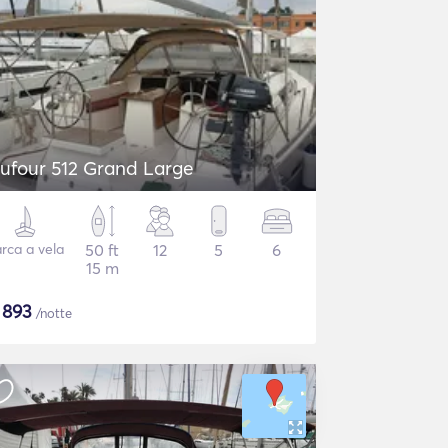
ufour 512 Grand Large
rca a vela
50 ft
12
5
6
15 m
$
893
/notte