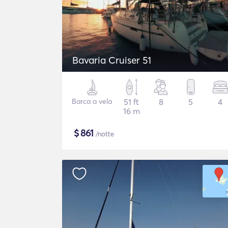
Bavaria Cruiser 51
Barca a vela
51 ft
8
5
4
16 m
$
861
/notte