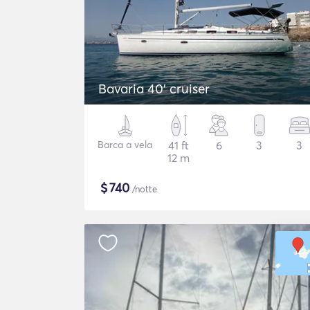
Bavaria 40' cruiser
Barca a vela
41 ft
6
3
3
12 m
$
740
/notte