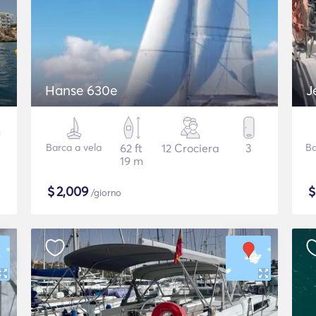
Hanse 630e
J
Barca a vela
62 ft
12 Crociera
3
Ba
19 m
$
2,009
/giorno