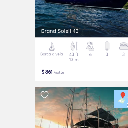
Grand Soleil 43
Barca a vela
43 ft
6
3
3
13 m
$
861
/notte