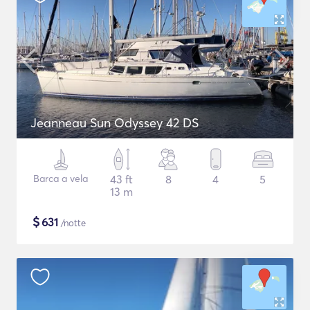
Jeanneau Sun Odyssey 42 DS
Barca a vela
43 ft
8
4
5
13 m
$
631
/notte