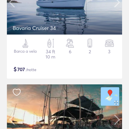
Bavaria Cruiser 34
Barca a vela
34 ft
6
2
3
10 m
$
707
/notte