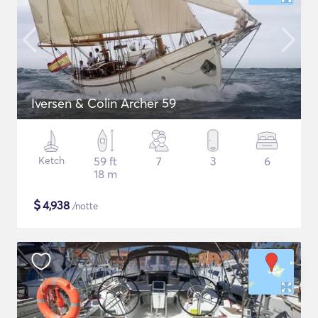
Iversen & Colin Archer 59
Ketch
59 ft
7
3
6
18 m
$
4,938
/notte