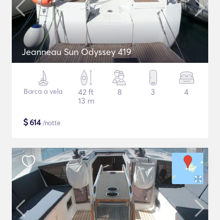
Jeanneau Sun Odyssey 419
Barca a vela
42 ft
8
3
4
13 m
$
614
/notte