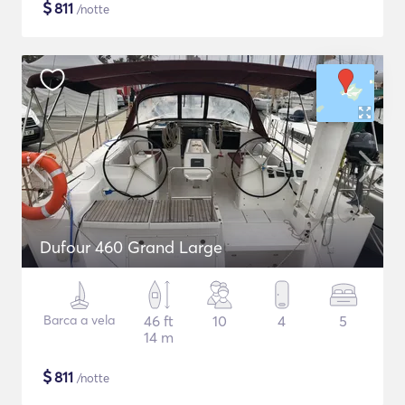
$
811
/notte
Dufour 460 Grand Large
Barca a vela
46 ft
10
4
5
14 m
$
811
/notte