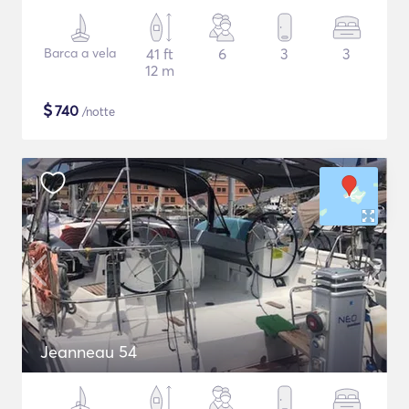
Barca a vela
41 ft
6
3
3
12 m
$
740
/notte
Jeanneau 54