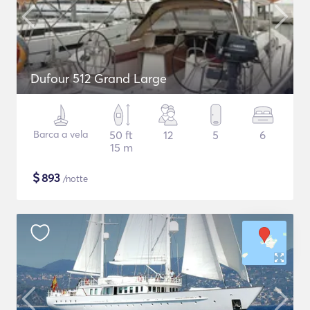
Dufour 512 Grand Large
Barca a vela
50 ft
12
5
6
15 m
$
893
/notte