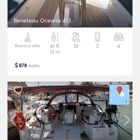
Beneteau Oceanis 41.1
Barca a vela
41 ft
10
3
4
12 m
$
878
/notte