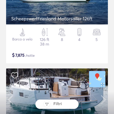
ScheepswerfFriesland Motorsailer 126ft
Barca a vela
126 ft
8
4
5
38 m
$
7,875
/notte
Filtri