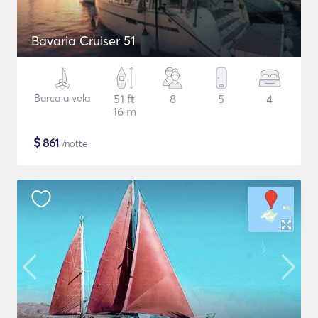
Bavaria Cruiser 51
Barca a vela
51 ft
8
5
4
16 m
$
861
/notte