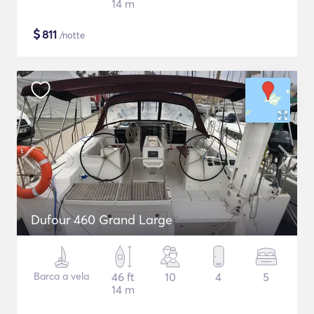
14 m
$
811
/notte
Dufour 460 Grand Large
Barca a vela
46 ft
10
4
5
14 m