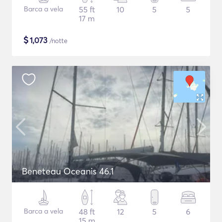
Barca a vela
55 ft
10
5
5
17 m
$
1,073
/notte
Beneteau Oceanis 46.1
Barca a vela
48 ft
12
5
6
15 m