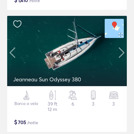
$
1,410
/notte
Jeanneau Sun Odyssey 380
Barca a vela
39 ft
6
3
3
12 m
$
705
/notte