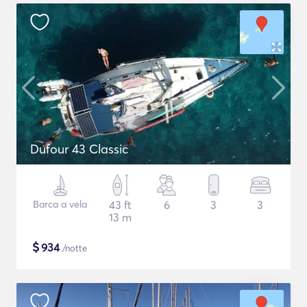
Dufour 43 Classic
Barca a vela
43 ft
6
3
3
13 m
$
934
/notte