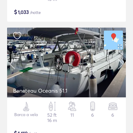
$
1,033
/notte
Beneteau Oceanis 51.1
Barca a vela
52 ft
11
6
6
16 m