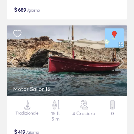
$
689
/giorno
Motor Sailor 15
Tradizionale
15 ft
4 Crociera
0
5 m
$
419
/giorno