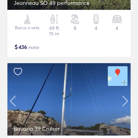
Jeanneau SO 49 performance
Barca a vela
49 ft
8
4
4
15 m
$
436
/notte
Bavaria 39 Cruiser