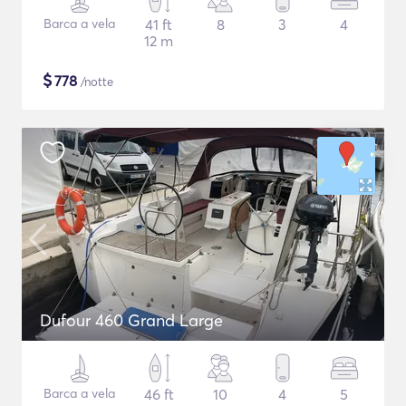
Barca a vela
41 ft
8
3
4
12 m
$
778
/notte
Dufour 460 Grand Large
Barca a vela
46 ft
10
4
5