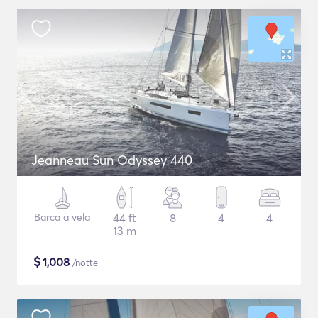
Jeanneau Sun Odyssey 440
Barca a vela
44 ft
8
4
4
13 m
$
1,008
/notte