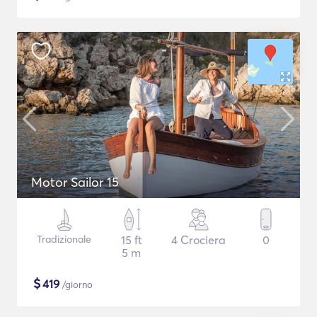
Motor Sailor 15
Tradizionale
15 ft
4 Crociera
0
5 m
$
419
/giorno