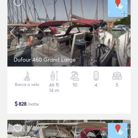
Dufour 460 Grand Large
Barca a vela
46 ft
10
4
5
14 m
$
828
/notte