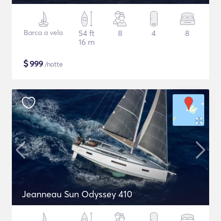
Barca a vela
54 ft
8
4
8
16 m
$
999
/notte
Jeanneau Sun Odyssey 410