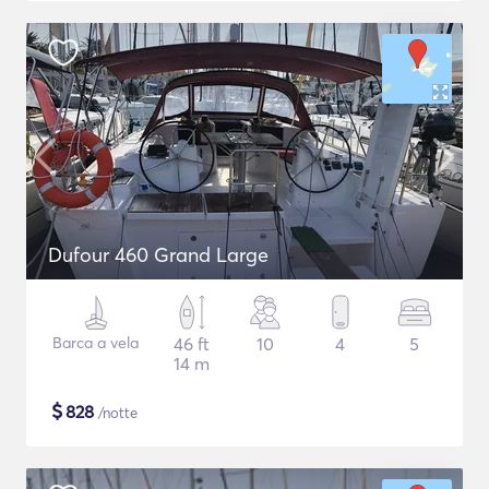
Dufour 460 Grand Large
Barca a vela
46 ft
10
4
5
14 m
$
828
/notte