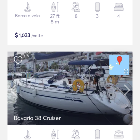
Barca a vela
27 ft
8
3
4
8 m
$
1,033
/notte
Bavaria 38 Cruiser