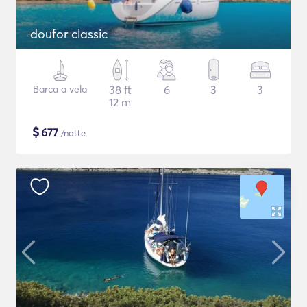
doufor classic
Barca a vela
38 ft
6
3
3
12 m
$
677
/notte