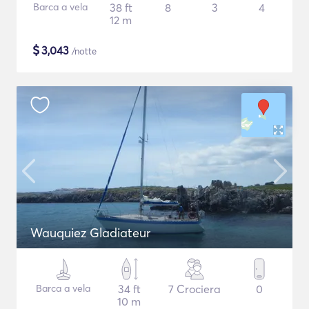
Barca a vela
38 ft
8
3
4
12 m
$
3,043
/notte
Wauquiez Gladiateur
Barca a vela
34 ft
7 Crociera
0
10 m