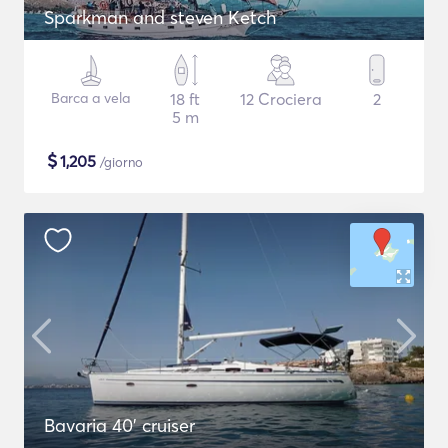
Sparkman and steven Ketch
Barca a vela
18 ft
12 Crociera
2
5 m
$
1,205
/giorno
Bavaria 40' cruiser