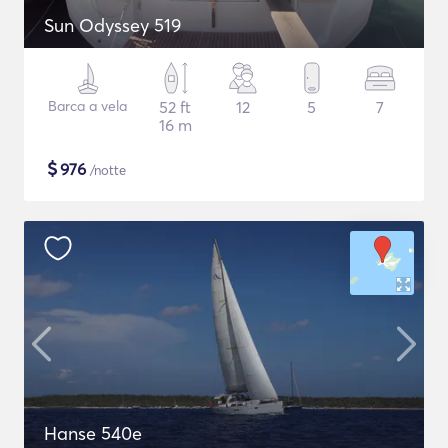
Sun Odyssey 519
Barca a vela
52 ft
12
5
7
16 m
$
976
/notte
Hanse 540e