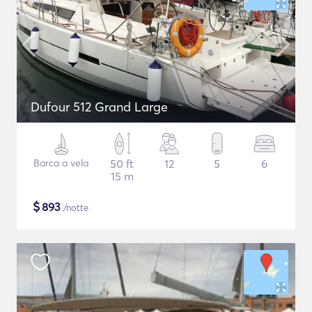
Dufour 512 Grand Large
Barca a vela
50 ft
12
5
6
15 m
$
893
/notte