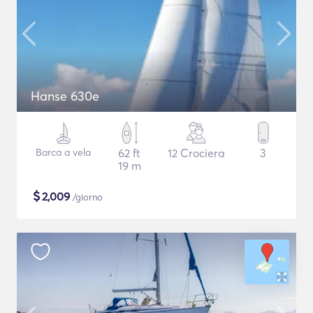
Hanse 630e
Barca a vela
62 ft
12 Crociera
3
19 m
$
2,009
/giorno