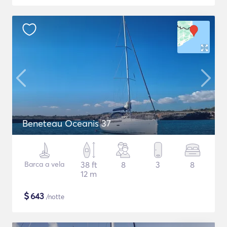
Beneteau Oceanis 37
Barca a vela
38 ft
8
3
8
12 m
$
643
/notte