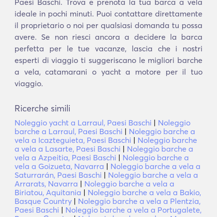
Paesi Baschi. Trova e prenota la tua barca a vela
ideale in pochi minuti. Puoi contattare direttamente
il proprietario o noi per qualsiasi domanda tu possa
avere. Se non riesci ancora a decidere la barca
perfetta per le tue vacanze, lascia che i nostri
esperti di viaggio ti suggeriscano le migliori barche
a vela, catamarani o yacht a motore per il tuo
viaggio.
Ricerche simili
Noleggio yacht a Larraul, Paesi Baschi
|
Noleggio
barche a Larraul, Paesi Baschi
|
Noleggio barche a
vela a Icazteguieta, Paesi Baschi
|
Noleggio barche
a vela a Lasarte, Paesi Baschi
|
Noleggio barche a
vela a Azpeitia, Paesi Baschi
|
Noleggio barche a
vela a Goizueta, Navarra
|
Noleggio barche a vela a
Saturrarán, Paesi Baschi
|
Noleggio barche a vela a
Arrarats, Navarra
|
Noleggio barche a vela a
Biriatou, Aquitania
|
Noleggio barche a vela a Bakio,
Basque Country
|
Noleggio barche a vela a Plentzia,
Paesi Baschi
|
Noleggio barche a vela a Portugalete,