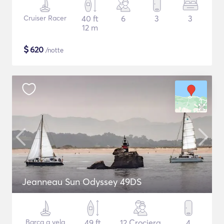
Cruiser Racer
40 ft
6
3
3
12 m
$
620
/notte
Jeanneau Sun Odyssey 49DS
Barca a vela
49 ft
12 Crociera
4