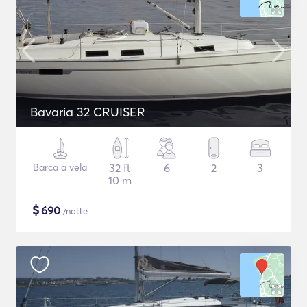
Bavaria 32 CRUISER
Barca a vela
32 ft
6
2
3
10 m
$
690
/notte