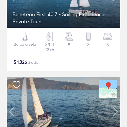
Beneteau First 40.7 - Sailing Experiences,
Private Tours
Barca a vela
39 ft
8
3
5
12 m
$
1,326
/notte