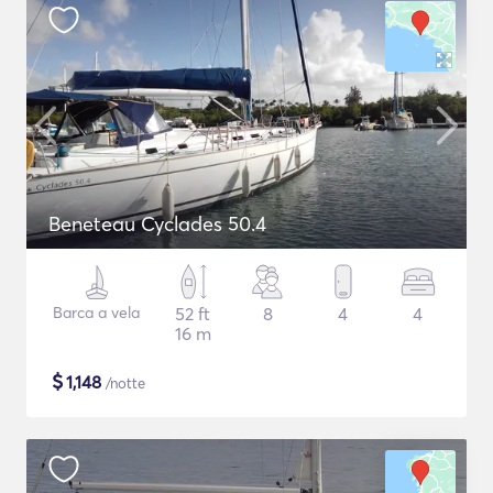
Beneteau Cyclades 50.4
Barca a vela
52 ft
8
4
4
16 m
$
1,148
/notte