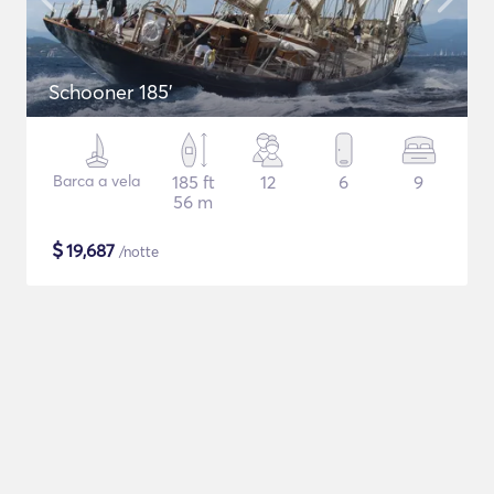
Schooner 185'
Barca a vela
185 ft
12
6
9
56 m
$
19,687
/notte