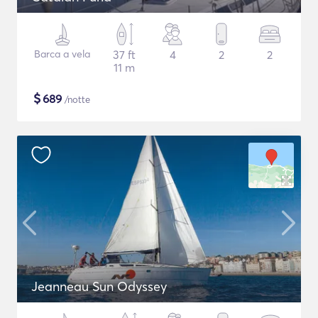
Barca a vela
37 ft
4
2
2
11 m
$
689
/notte
Jeanneau Sun Odyssey