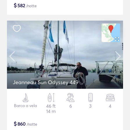
$
582
/notte
Jeanneau Sun Odyssey 449
Barca a vela
46 ft
6
3
4
14 m
$
860
/notte