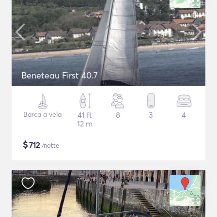
Beneteau First 40.7
Barca a vela
41 ft
8
3
4
12 m
$
712
/notte