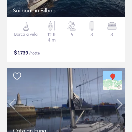
Sailboat in Bilbao
Barca a vela
12 ft
6
3
3
4 m
$
1,739
/notte
Catalan Furia