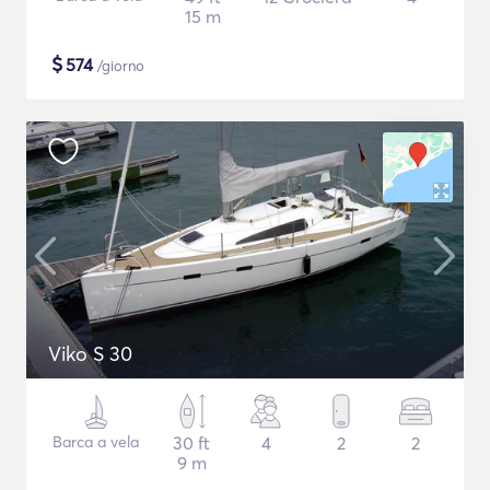
15 m
$
574
/giorno
Viko S 30
Barca a vela
30 ft
4
2
2
9 m