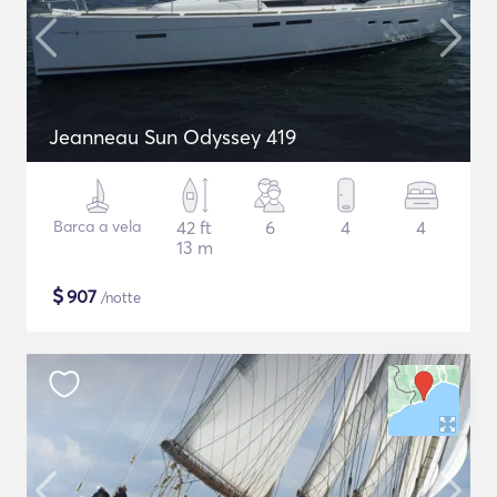
Jeanneau Sun Odyssey 419
Barca a vela
42 ft
6
4
4
13 m
$
907
/notte