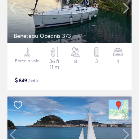
Beneteau Oceanis 373
Barca a vela
36 ft
8
3
4
11 m
$
849
/notte