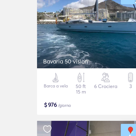
Bavaria 50 vision
Barca a vela
50 ft
6 Crociera
3
15 m
$
976
/giorno