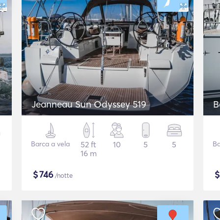
Jeanneau Sun Odyssey 519
B
Barca a vela
52 ft
10
5
5
Ba
16 m
$
746
/notte