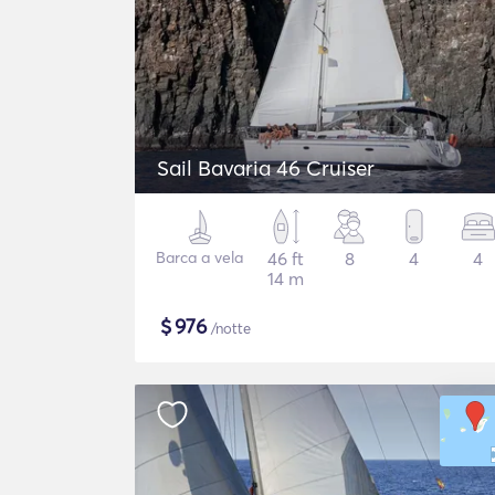
Sail Bavaria 46 Cruiser
Barca a vela
46 ft
8
4
4
14 m
$
976
/notte