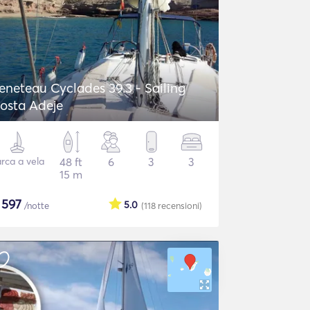
eneteau Cyclades 39.3 - Sailing
osta Adeje
rca a vela
48 ft
6
3
3
15 m
$
597
5.0
/notte
(118
recensioni
)