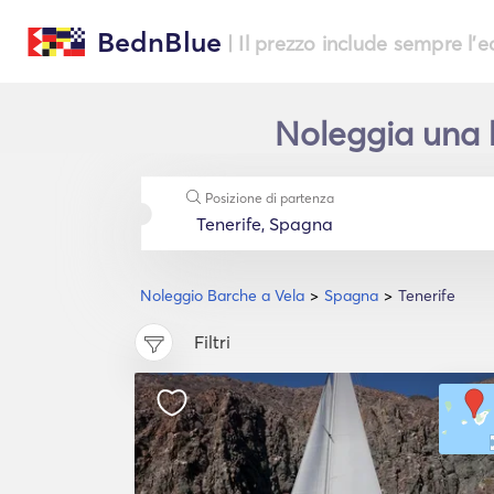
BednBlue
| Il prezzo include sempre l'
Noleggia una b
Posizione di partenza
Noleggio Barche a Vela
Spagna
Tenerife
Filtri