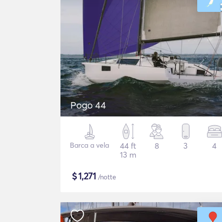
Pogo 44
Barca a vela
44 ft
8
3
4
13 m
$
1,271
/notte