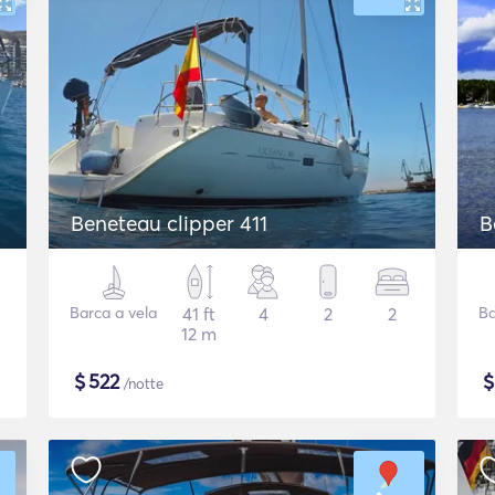
Beneteau clipper 411
B
Barca a vela
41 ft
4
2
2
Ba
12 m
$
522
/notte