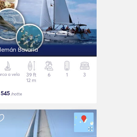
Alemán Bavaria
rca a vela
39 ft
6
1
3
12 m
$
545
/notte