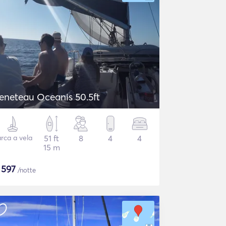
eneteau Oceanis 50.5ft
rca a vela
51 ft
8
4
4
15 m
$
597
/notte