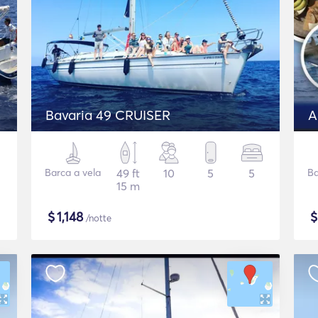
Bavaria 49 CRUISER
Barca a vela
49 ft
10
5
5
Ba
15 m
$
1,148
/notte