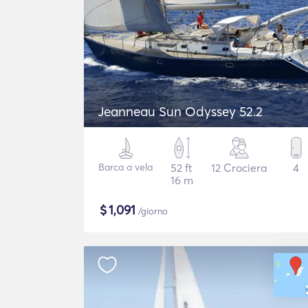
Jeanneau Sun Odyssey 52.2
Barca a vela
52 ft
12 Crociera
4
16 m
$
1,091
/giorno