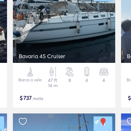
Bavaria 45 Cruiser
B
Barca a vela
47 ft
8
4
4
Ba
14 m
$
737
/notte