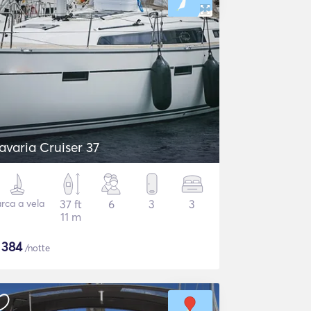
avaria Cruiser 37
rca a vela
37 ft
6
3
3
11 m
$
384
/notte