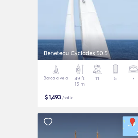
Beneteau Cyclades 50.5
Barca a vela
49 ft
11
5
7
15 m
$
1,493
/notte