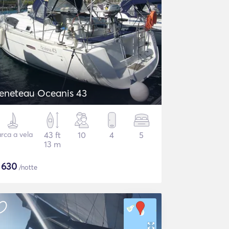
eneteau Oceanis 43
rca a vela
43 ft
10
4
5
13 m
$
630
/notte