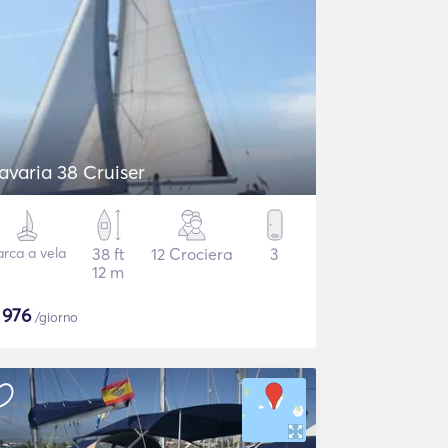
avaria 38 Cruiser
arca a vela
38 ft
12 Crociera
3
12 m
$
976
/giorno