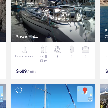
B
Bavaria 44
C
Barca a vela
44 ft
8
4
4
Ba
13 m
$
689
/notte