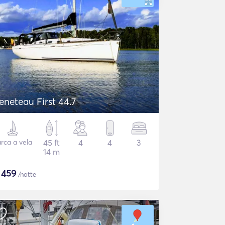
eneteau First 44.7
rca a vela
45 ft
4
4
3
14 m
$
459
/notte