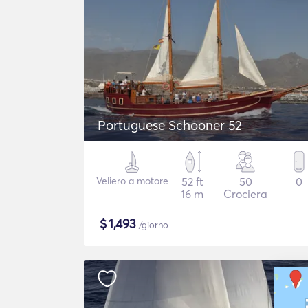
Portuguese Schooner 52
Veliero a motore
52 ft
50
0
16 m
Crociera
$
1,493
/giorno