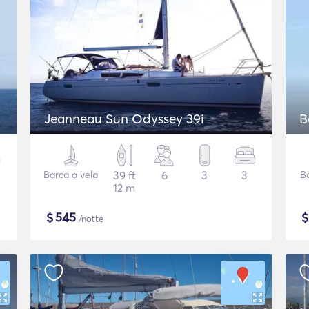
Jeanneau Sun Odyssey 39i
B
Barca a vela
39 ft
6
3
3
B
12 m
$
545
/notte