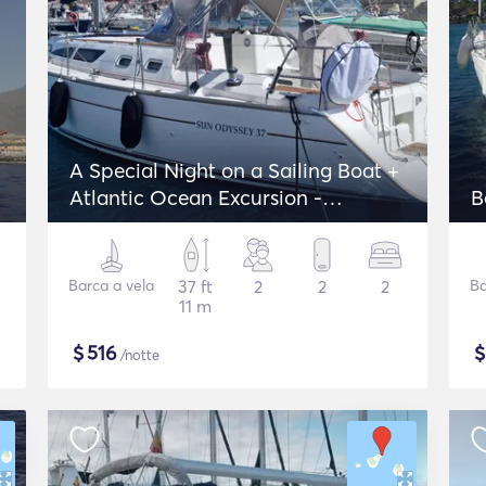
A Special Night on a Sailing Boat +
Atlantic Ocean Excursion -
B
Jeanneau Sun Odyssey 37
Barca a vela
37 ft
2
2
2
Ba
11 m
$
516
/notte