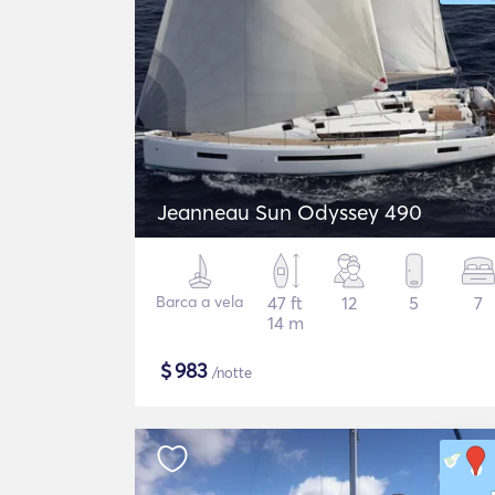
Jeanneau Sun Odyssey 490
Barca a vela
47 ft
12
5
7
14 m
$
983
/notte