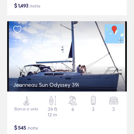
$
1,493
/notte
Jeanneau Sun Odyssey 39i
Barca a vela
39 ft
6
3
3
12 m
$
545
/notte