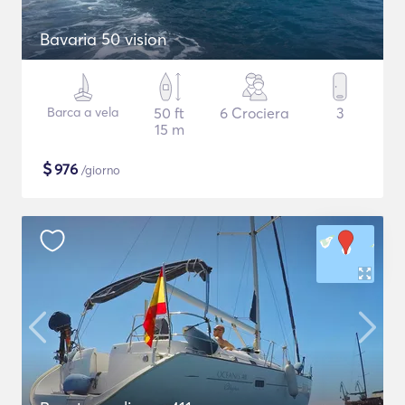
Bavaria 50 vision
Barca a vela
50 ft
6 Crociera
3
15 m
$
976
/giorno