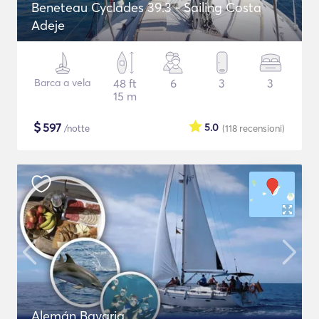
Beneteau Cyclades 39.3 - Sailing Costa
Adeje
Barca a vela
48 ft
6
3
3
15 m
$
597
5.0
/notte
(118
recensioni
)
Alemán Bavaria