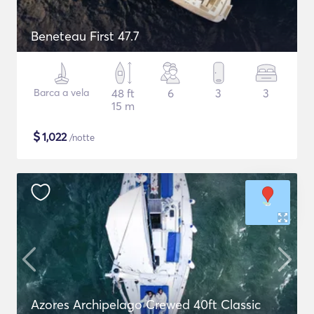
Beneteau First 47.7
Barca a vela
48 ft
6
3
3
15 m
$
1,022
/notte
Azores Archipelago Crewed 40ft Classic