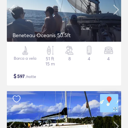
Beneteau Oceanis 50.5ft
Barca a vela
51 ft
8
4
4
15 m
$
597
/notte