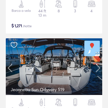
Barca a vela
44 ft
8
3
4
13 m
$
1,271
/notte
Jeanneau Sun Odyssey 519