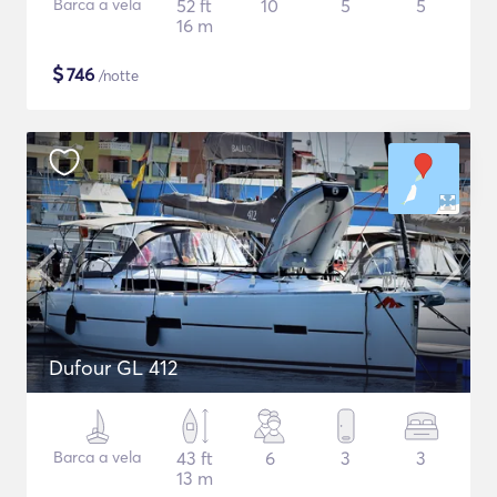
Barca a vela
52 ft
10
5
5
16 m
$
746
/notte
Dufour GL 412
Barca a vela
43 ft
6
3
3
13 m