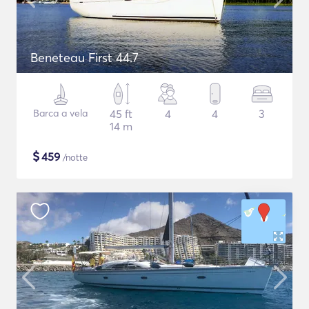
Beneteau First 44.7
Barca a vela
45 ft
4
4
3
14 m
$
459
/notte