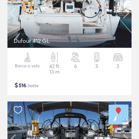
Dufour 412 GL
Barca a vela
42 ft
6
3
3
13 m
$
516
/notte