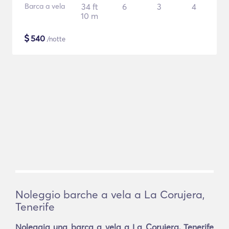
Barca a vela
34 ft
6
3
4
10 m
$
540
/notte
Noleggio barche a vela a La Corujera,
Tenerife
Noleggia una barca a vela a La Corujera, Tenerife