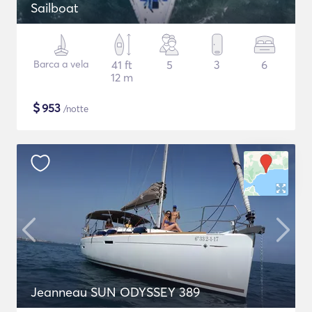
Sailboat
Barca a vela
41 ft
5
3
6
12 m
$
953
/notte
Jeanneau SUN ODYSSEY 389