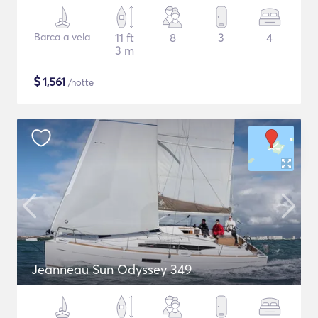
Barca a vela
11 ft
8
3
4
3 m
$
1,561
/notte
Jeanneau Sun Odyssey 349