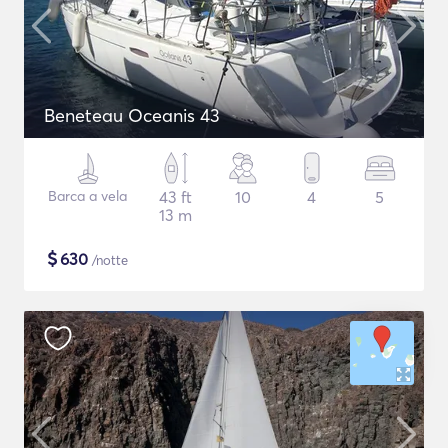
Beneteau Oceanis 43
Barca a vela
43 ft
10
4
5
13 m
$
630
/notte