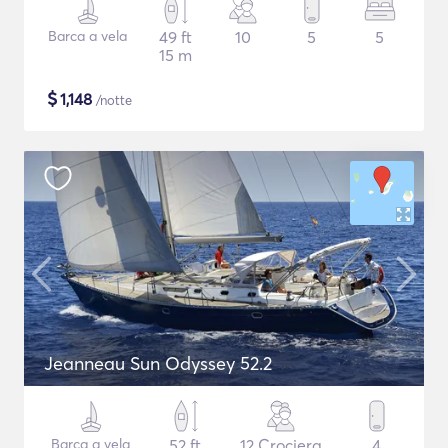
Barca a vela
49 ft
10
5
5
15 m
$
1,148
/notte
Jeanneau Sun Odyssey 52.2
Barca a vela
52 ft
12 Crociera
4