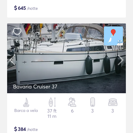
$
645
/notte
Bavaria Cruiser 37
Barca a vela
37 ft
6
3
3
11 m
$
384
/notte