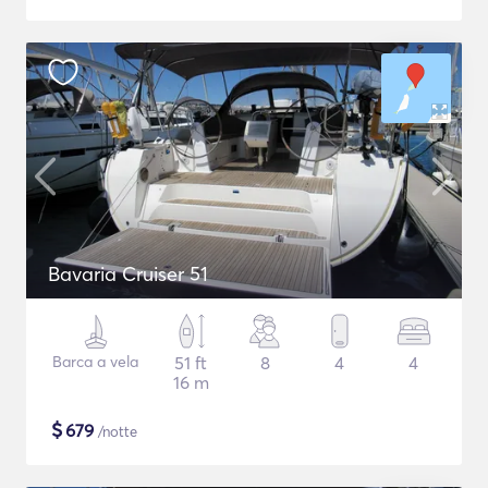
Bavaria Cruiser 51
Barca a vela
51 ft
8
4
4
16 m
$
679
/notte