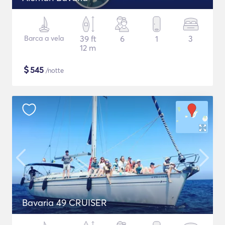
Barca a vela
39 ft
6
1
3
12 m
$
545
/notte
Bavaria 49 CRUISER