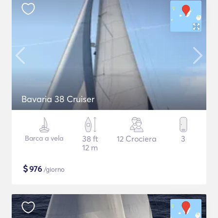
Bavaria 38 Cruiser
Barca a vela
38 ft
12 Crociera
3
12 m
$
976
/giorno