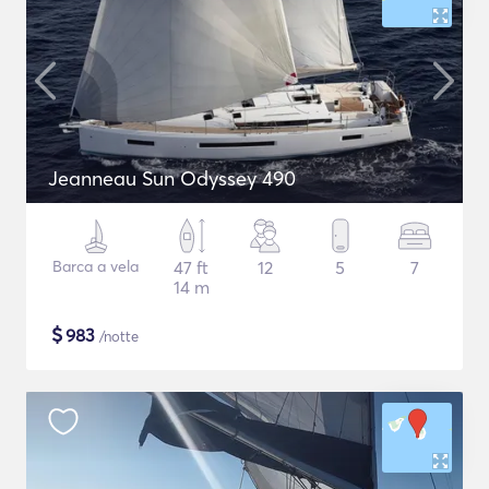
Jeanneau Sun Odyssey 490
Barca a vela
47 ft
12
5
7
14 m
$
983
/notte