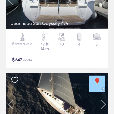
Jeanneau Sun Odyssey 479
Barca a vela
47 ft
10
4
5
14 m
$
647
/notte