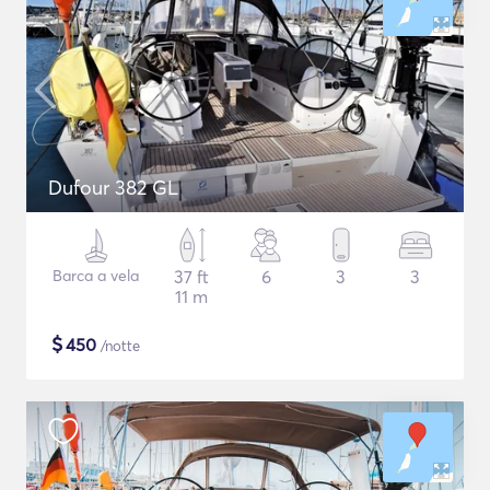
Dufour 382 GL
Barca a vela
37 ft
6
3
3
11 m
$
450
/notte