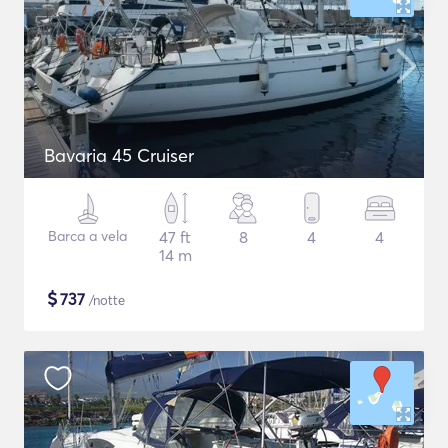
Bavaria 45 Cruiser
Barca a vela
47 ft
8
4
4
14 m
$
737
/notte