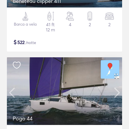
Beneteau clipper 411
Barca a vela
41 ft
4
2
2
12 m
$
522
/notte
Pogo 44