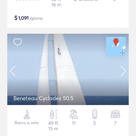
16 m
$
1,091
/giorno
Beneteau Cyclades 50.5
Barca a vela
49 ft
11
5
7
15 m