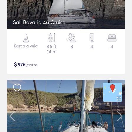
Sail Bavaria 46 Cruiser
Barca a vela
46 ft
8
4
4
14 m
$
976
/notte