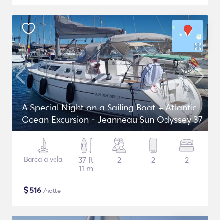
A Special Night on a Sailing Boat + Atlantic
Ocean Excursion - Jeanneau Sun Odyssey 37
Barca a vela
37 ft
2
2
2
11 m
$
516
/notte