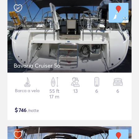
Bavaria Cruiser 56
Barca a vela
55 ft
13
6
6
17 m
$
746
/notte