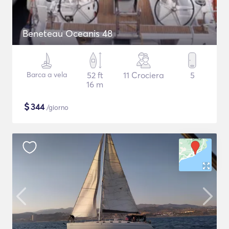
Beneteau Oceanis 48
Barca a vela
52 ft
11 Crociera
5
16 m
$
344
/giorno