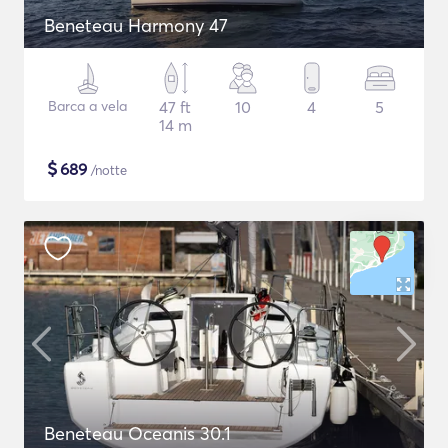
Beneteau Harmony 47
Barca a vela
47 ft
10
4
5
14 m
$
689
/notte
Beneteau Oceanis 30.1