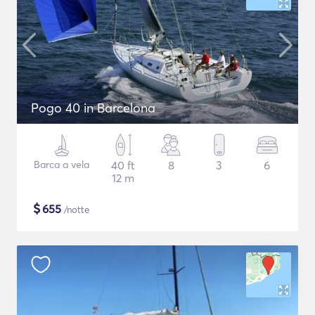
Pogo 40 in Barcelona
Barca a vela
40 ft
8
3
6
12 m
$
655
/notte