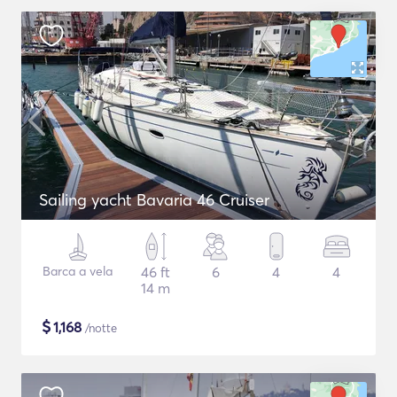
Sailing yacht Bavaria 46 Cruiser
Barca a vela
46 ft
6
4
4
14 m
$
1,168
/notte