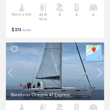
Barca a vela
45 ft
8
4
4
14 m
$
373
/notte
Beneteau Oceanis 41 Express