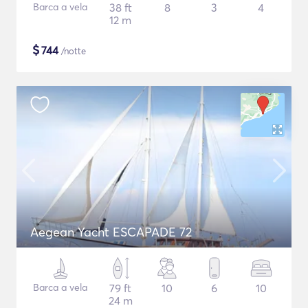
Barca a vela
38 ft
8
3
4
12 m
$
744
/notte
Aegean Yacht ESCAPADE 72
Barca a vela
79 ft
10
6
10
24 m