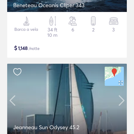
Beneteau Oceanis Clíper 343
Barca a vela
34 ft
6
2
3
10 m
$
1,148
/notte
Jeanneau Sun Odysey 45.2