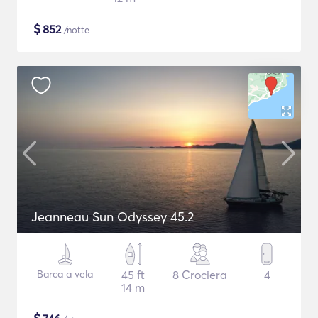
$
852
/notte
Jeanneau Sun Odyssey 45.2
Barca a vela
45 ft
8 Crociera
4
14 m