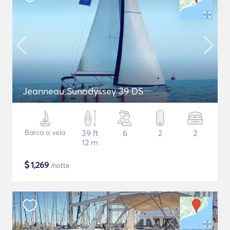
Jeanneau Sunodyssey 39 DS
Barca a vela
39 ft
6
2
2
12 m
$
1,269
/notte