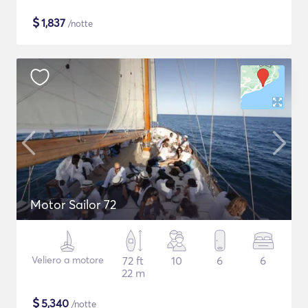
$
1,837
/notte
Motor Sailor 72
Veliero a motore
72 ft
10
6
6
22 m
$
5,340
/notte