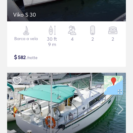
Viko S 30
Barca a vela
30 ft
4
2
2
9 m
$
582
/notte