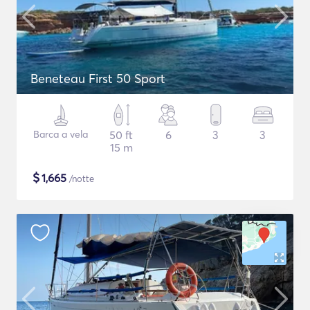
Beneteau First 50 Sport
Barca a vela
50 ft
6
3
3
15 m
$
1,665
/notte