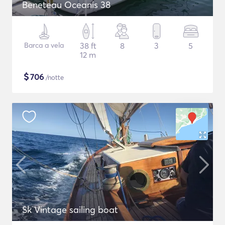
Beneteau Oceanis 38
Barca a vela
38 ft
8
3
5
12 m
$
706
/notte
Sk Vintage sailing boat