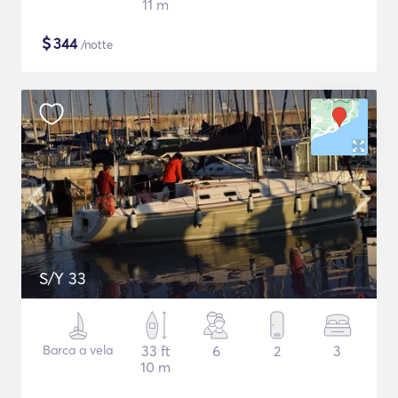
11 m
$
344
/notte
S/Y 33
Barca a vela
33 ft
6
2
3
10 m