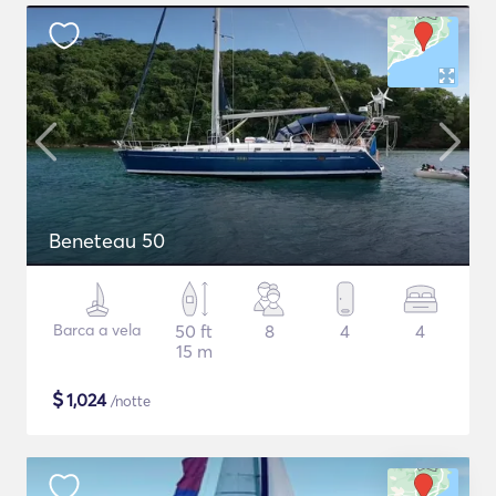
Beneteau 50
Barca a vela
50 ft
8
4
4
15 m
$
1,024
/notte