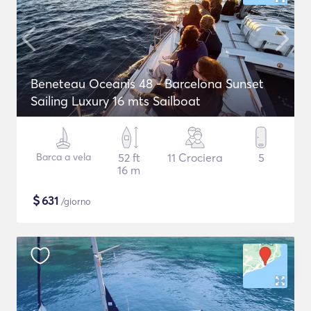
Beneteau Oceanis 48 - Barcelona Sunset
Sailing Luxury 16 mts Sailboat
Barca a vela
52 ft
11 Crociera
5
16 m
$
631
/giorno