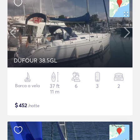
DUFOUR 38.5GL
Barca a vela
37 ft
6
3
2
11 m
$
452
/notte