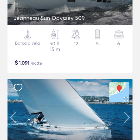
Jeanneau Sun Odyssey 509
Barca a vela
50 ft
12
5
6
15 m
$
1,091
/notte