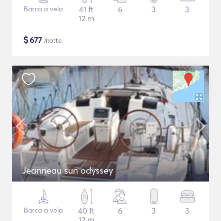
Barca a vela
41 ft
6
3
3
12 m
$
677
/notte
Jeanneau sun odyssey
Barca a vela
40 ft
6
3
3
12 m