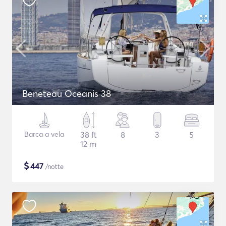
Beneteau Oceanis 38
Barca a vela
38 ft
8
3
5
12 m
$
447
/notte