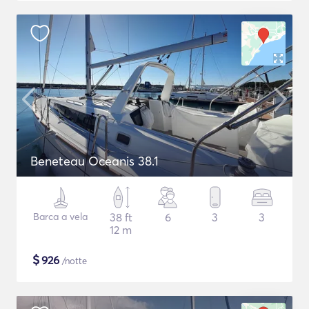
Beneteau Oceanis 38.1
Barca a vela
38 ft
6
3
3
12 m
$
926
/notte