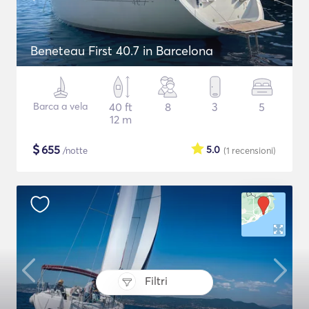
Beneteau First 40.7 in Barcelona
Barca a vela
40 ft
8
3
5
12 m
$
655
5.0
/notte
(1
recensioni
)
Filtri