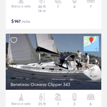
Barca a vela
46 ft
7
4
7
14 m
$
967
/notte
Beneteau Oceanis Clipper 343
Barca a vela
35 ft
7
3
6