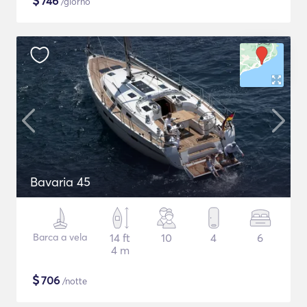
$
746
/giorno
Bavaria 45
Barca a vela
14 ft
10
4
6
4 m
$
706
/notte