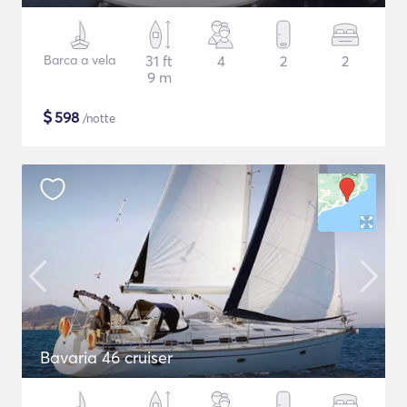
Barca a vela
31 ft
4
2
2
9 m
$
598
/notte
Bavaria 46 cruiser