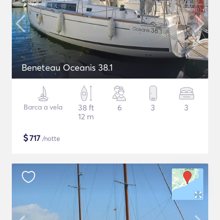
Beneteau Oceanis 38.1
Barca a vela
38 ft
6
3
3
12 m
$
717
/notte