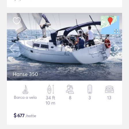
Hanse 350
Barca a vela
34 ft
8
3
13
10 m
$
677
/notte