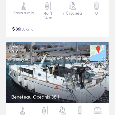
Barca a vela
46 ft
7 Crociera
0
14 m
$
861
/giorno
Beneteau Oceanis 38.1