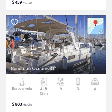
$
459
/notte
Beneteau Oceanis 41.1
Barca a vela
41 ft
8
3
4
12 m
$
803
/notte