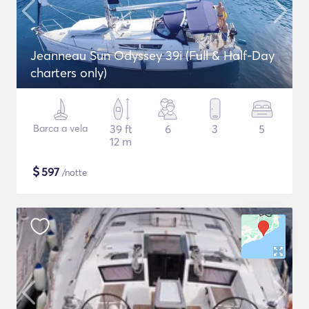
Jeanneau Sun Odyssey 39i (Full & Half-Day
charters only)
Barca a vela
39 ft
6
3
5
12 m
$
597
/notte