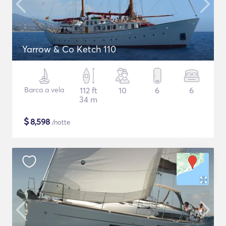
Yarrow & Co Ketch 110
Barca a vela
112 ft
10
6
6
34 m
$
8,598
/notte