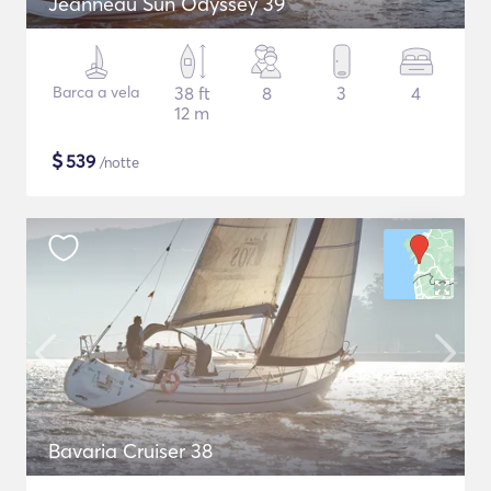
Jeanneau Sun Odyssey 39
Barca a vela
38 ft
8
3
4
12 m
$
539
/notte
Bavaria Cruiser 38