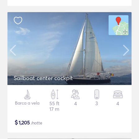
Sailboat center cockpit
Barca a vela
55 ft
4
3
4
17 m
$
1,205
/notte