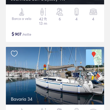
Barca a vela
42 ft
6
4
4
13 m
$
907
/notte
Bavaria 34