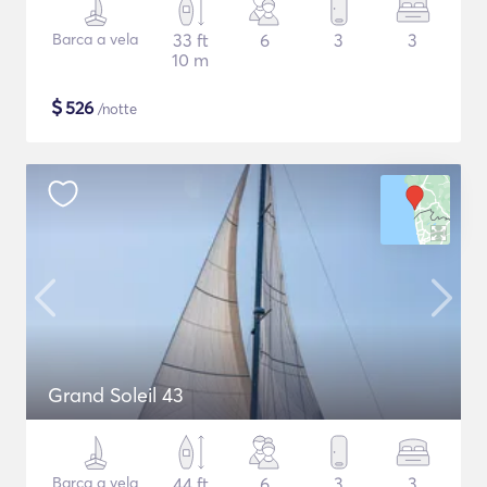
Barca a vela
33 ft
6
3
3
10 m
$
526
/notte
Grand Soleil 43
Barca a vela
44 ft
6
3
3