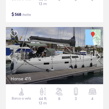
13 m
$
568
/notte
Hanse 415
Barca a vela
44 ft
8
3
4
13 m