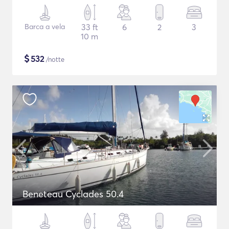
Barca a vela
33 ft
6
2
3
10 m
$
532
/notte
Beneteau Cyclades 50.4