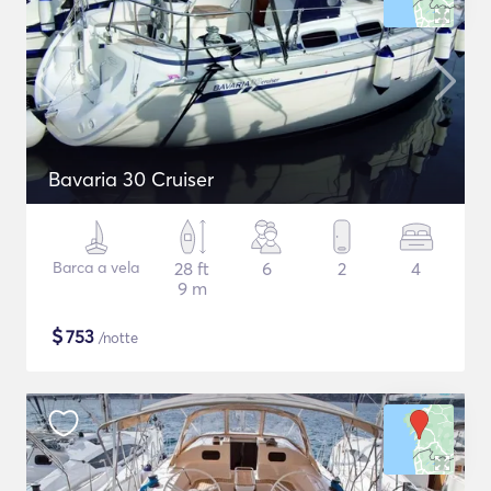
Bavaria 30 Cruiser
Barca a vela
28 ft
6
2
4
9 m
$
753
/notte