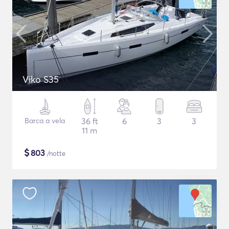
Viko S35
Barca a vela
36 ft
6
3
3
11 m
$
803
/notte