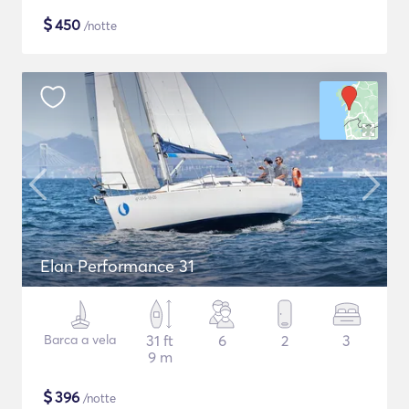
$
450
/notte
Elan Performance 31
Barca a vela
31 ft
6
2
3
9 m
$
396
/notte