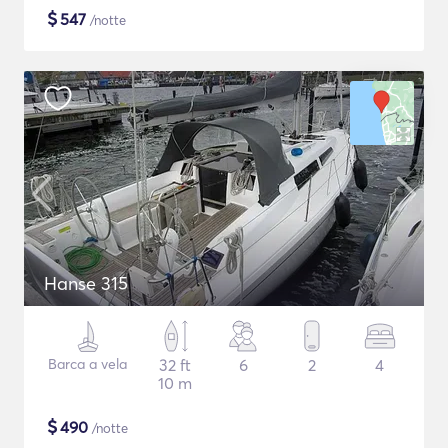
$
547
/notte
Hanse 315
Barca a vela
32 ft
6
2
4
10 m
$
490
/notte