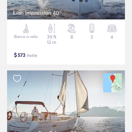
Elan Impression 40
Barca a vela
39 ft
8
3
4
12 m
$
573
/notte