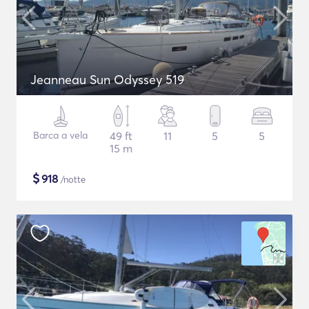
Jeanneau Sun Odyssey 519
Barca a vela
49 ft
11
5
5
15 m
$
918
/notte