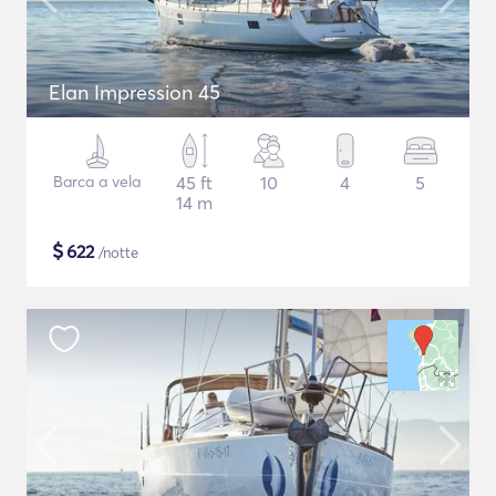
Elan Impression 45
Barca a vela
45 ft
10
4
5
14 m
$
622
/notte