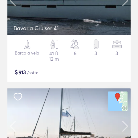
Bavaria Cruiser 41
Barca a vela
41 ft
6
3
3
12 m
$
913
/notte