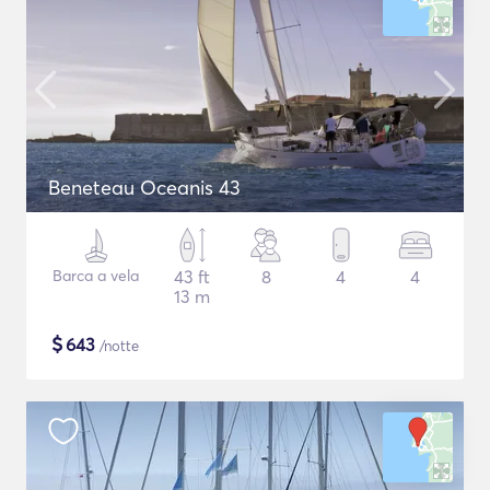
Beneteau Oceanis 43
Barca a vela
43 ft
8
4
4
13 m
$
643
/notte