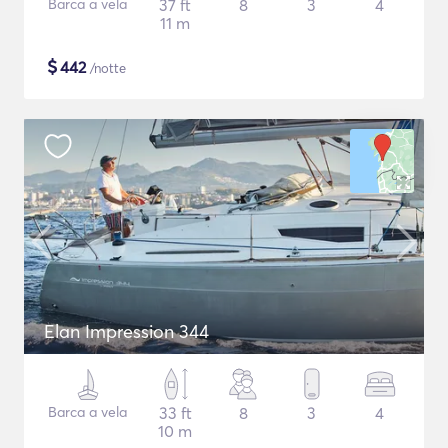
Barca a vela
37 ft
8
3
4
11 m
$
442
/notte
Elan Impression 344
Barca a vela
33 ft
8
3
4
10 m