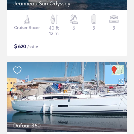
Jeanneau Sun Odyssey
Cruiser Racer
40 ft
6
3
3
12 m
$
620
/notte
Dufour 360