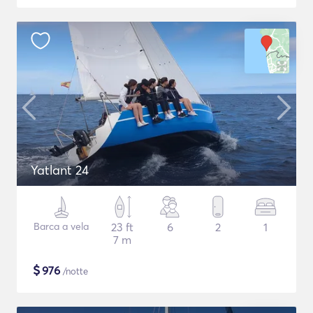
Yatlant 24
Barca a vela
23 ft
6
2
1
7 m
$
976
/notte