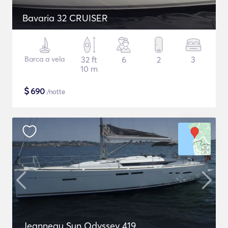
Bavaria 32 CRUISER
Barca a vela
32 ft
6
2
3
10 m
$
690
/notte
Jeanneau Sun Odyssey 419