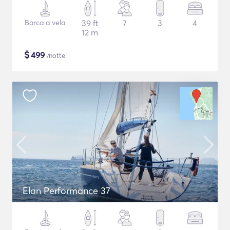
Barca a vela
39 ft
7
3
4
12 m
$
499
/notte
Elan Performance 37