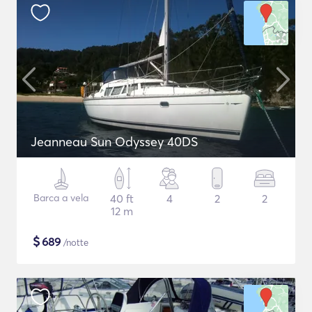
Jeanneau Sun Odyssey 40DS
Barca a vela
40 ft
4
2
2
12 m
$
689
/notte