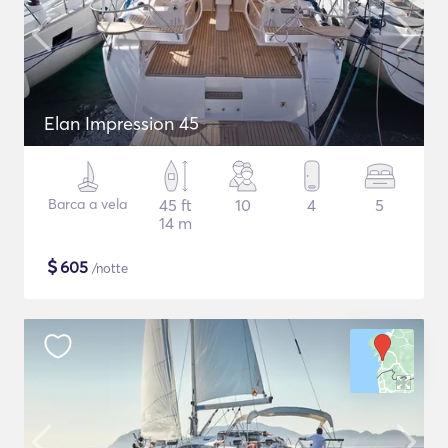
Elan Impression 45
Barca a vela
45 ft
10
4
5
14 m
$
605
/notte