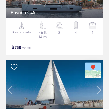
Bavaria C45
Barca a vela
46 ft
8
4
4
14 m
$
758
/notte