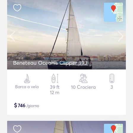
Beneteau Oceanis Clipper 393
Barca a vela
39 ft
10 Crociera
3
12 m
$
746
/giorno