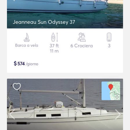
Jeanneau Sun Odyssey 37
Barca a vela
37 ft
6 Crociera
3
11 m
$
574
/giorno