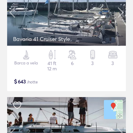
Bavaria 41 Cruiser Style
Barca a vela
41 ft
6
3
3
12 m
$
643
/notte