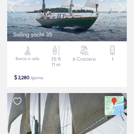
Sailing yacht 35
Barca a vela
35 ft
6 Crociera
1
11 m
$
2,280
/giorno