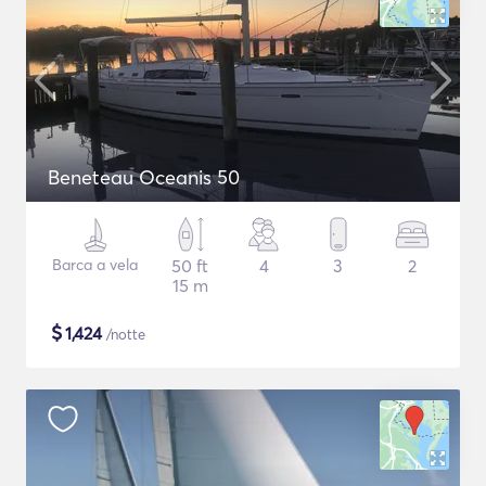
Beneteau Oceanis 50
Barca a vela
50 ft
4
3
2
15 m
$
1,424
/notte