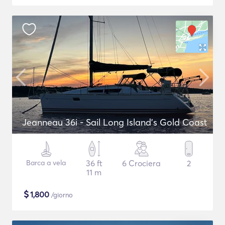
Jeanneau 36i - Sail Long Island's Gold Coast
Barca a vela
36 ft
6 Crociera
2
11 m
$
1,800
/giorno