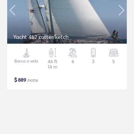
Yacht 462 cutter/ketch
Barca a vela
46 ft
6
3
5
14 m
$
889
/notte