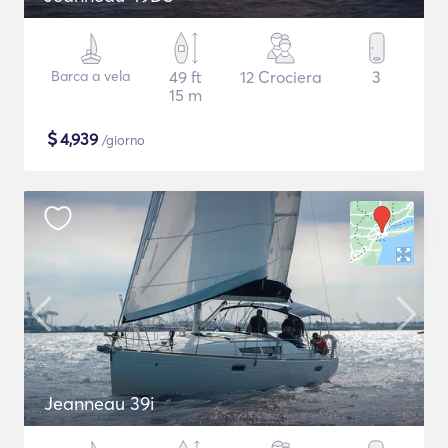
Barca a vela
49 ft
12 Crociera
3
15 m
$
4,939
/giorno
Jeanneau 39i