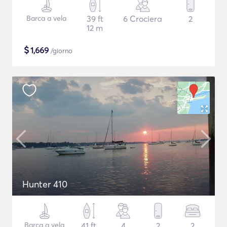
Barca a vela
39 ft
6 Crociera
2
12 m
$
1,669
/giorno
Hunter 410
Barca a vela
41 ft
4
2
2