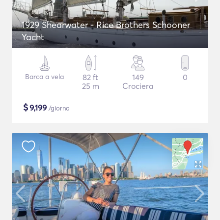
1929 Shearwater - Rice Brothers Schooner
Yacht
Barca a vela
82 ft
149
0
25 m
Crociera
$
9,199
/giorno