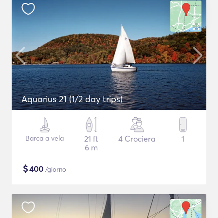
Aquarius 21 (1/2 day trips)
Barca a vela
21 ft
4 Crociera
1
6 m
$
400
/giorno