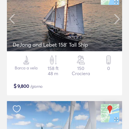
DeJong and Lebet 158' Tall Ship
Barca a vela
158 ft
150
0
48 m
Crociera
$
9,800
/giorno