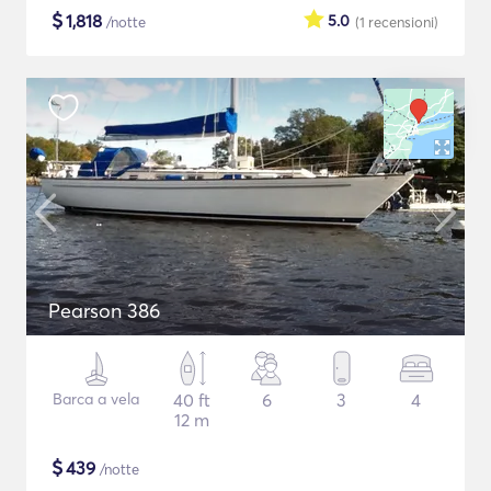
$
1,818
5.0
/notte
(1
recensioni
)
Pearson 386
Barca a vela
40 ft
6
3
4
12 m
$
439
/notte