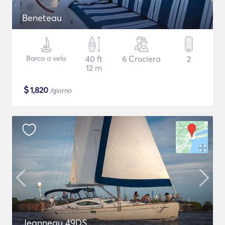
Beneteau
Barca a vela
40 ft
6 Crociera
2
12 m
$
1,820
/giorno
Jeanneau 49DS