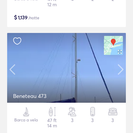
12 m
$
1,139
/notte
Beneteau 473
Barca a vela
47 ft
3
3
3
14 m