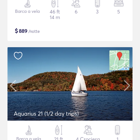
Barca a vela
46 ft
6
3
5
14 m
$
889
/notte
Aquarius 21 (1/2 day trips)
Barca a vela
21 ft
4 Crociera
1