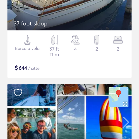
37 foot sloop
Barca a vela
37 ft
4
2
2
11 m
$
644
/notte