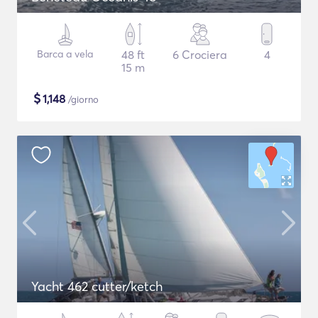
Barca a vela
48 ft
6 Crociera
4
15 m
$
1,148
/giorno
Yacht 462 cutter/ketch