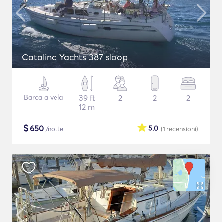
Catalina Yachts 387 sloop
Barca a vela
39 ft
2
2
2
12 m
$
650
5.0
/notte
(1
recensioni
)