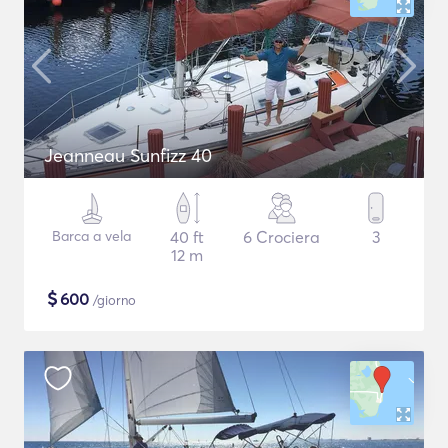
Jeanneau Sunfizz 40
Barca a vela
40 ft
6 Crociera
3
12 m
$
600
/giorno