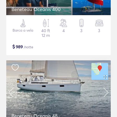
Beneteau Oceanis 400
Barca a vela
40 ft
4
3
3
12 m
$
989
/notte
Beneteau Oceanis 48