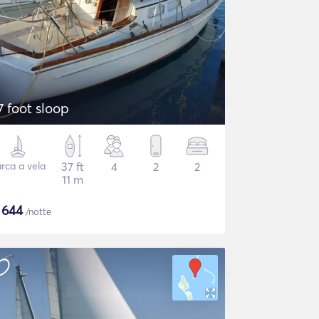
7 foot sloop
rca a vela
37 ft
4
2
2
11 m
$
644
/notte