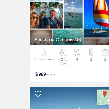
Beneteau Oceanis 400
Barca a vela
40 ft
4
3
3
12 m
$
989
/notte