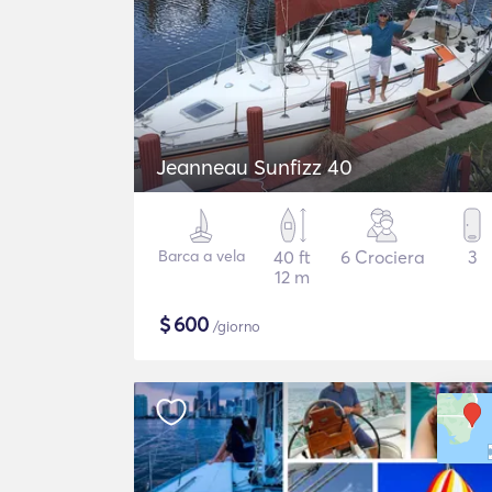
Jeanneau Sunfizz 40
Barca a vela
40 ft
6 Crociera
3
12 m
$
600
/giorno