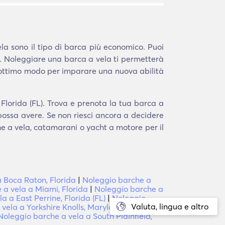
la sono il tipo di barca più economico. Puoi
. Noleggiare una barca a vela ti permetterà
 ottimo modo per imparare una nuova abilità
Florida (FL). Trova e prenota la tua barca a
 possa avere. Se non riesci ancora a decidere
che a vela, catamarani o yacht a motore per il
 Boca Raton, Florida
|
Noleggio barche a
 a vela a Miami, Florida
|
Noleggio barche a
a a East Perrine, Florida (FL)
|
Noleggio
Valuta, lingua e altro
vela a Yorkshire Knolls, Maryland (MD)
|
Noleggio barche a vela a South Plainfield,