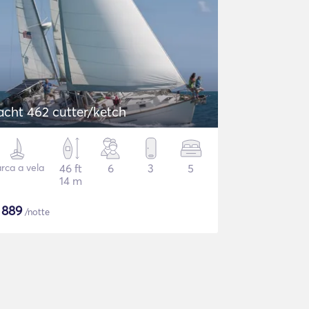
acht 462 cutter/ketch
rca a vela
46 ft
6
3
5
14 m
$
889
/notte