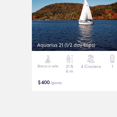
Aquarius 21 (1/2 day trips)
Barca a vela
21 ft
4 Crociera
1
6 m
$
400
/giorno