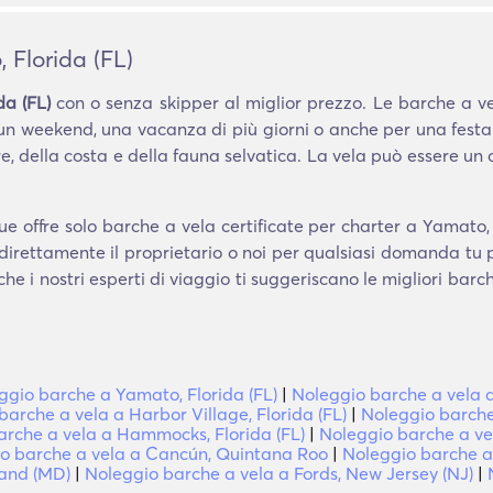
 Florida (FL)
a (FL)
con o senza skipper al miglior prezzo. Le barche a ve
 un weekend, una vacanza di più giorni o anche per una festa
, della costa e della fauna selvatica. La vela può essere un
e offre solo barche a vela certificate per charter a Yamato, 
 direttamente il proprietario o noi per qualsiasi domanda tu
che i nostri esperti di viaggio ti suggeriscano le migliori bar
ggio barche a Yamato, Florida (FL)
|
Noleggio barche a vela a
barche a vela a Harbor Village, Florida (FL)
|
Noleggio barche
arche a vela a Hammocks, Florida (FL)
|
Noleggio barche a vel
o barche a vela a Cancún, Quintana Roo
|
Noleggio barche a 
land (MD)
|
Noleggio barche a vela a Fords, New Jersey (NJ)
|