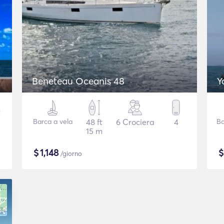
Beneteau Oceanis 48
Y
Barca a vela
48 ft
6 Crociera
4
Ba
15 m
$
1,148
/giorno