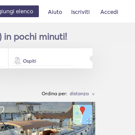
iungi elenco
Aiuto
Iscriviti
Accedi
 in pochi minuti!
Ospiti
Ordina per:
>