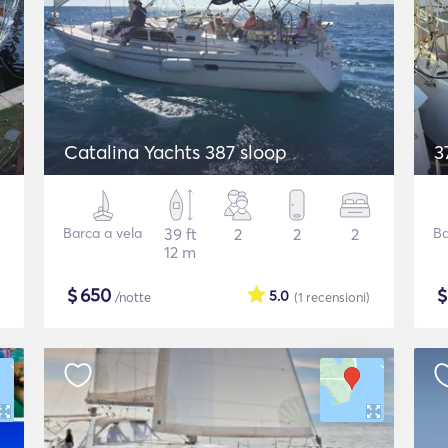
Catalina Yachts 387 sloop
3
Barca a vela
39 ft
2
2
2
Ba
12 m
$
650
5.0
/notte
(1
recensioni
)