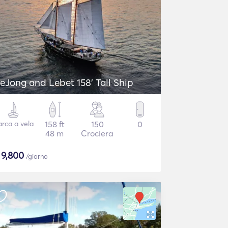
eJong and Lebet 158' Tall Ship
rca a vela
158 ft
150
0
48 m
Crociera
$
9,800
/giorno