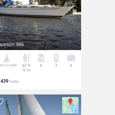
earson 386
rca a vela
40 ft
6
3
4
12 m
$
439
/notte