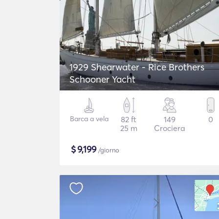
1929 Shearwater - Rice Brothers
Schooner Yacht
Barca a vela
82 ft
149
0
25 m
Crociera
$
9,199
/giorno