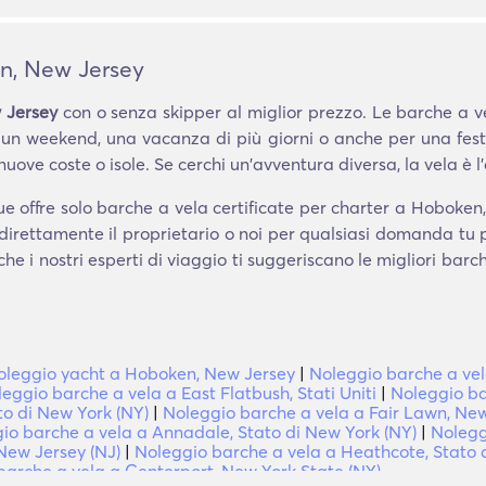
n, New Jersey
 Jersey
con o senza skipper al miglior prezzo. Le barche a ve
 un weekend, una vacanza di più giorni o anche per una fes
ve coste o isole. Se cerchi un'avventura diversa, la vela è l'a
e offre solo barche a vela certificate per charter a Hoboken
 direttamente il proprietario o noi per qualsiasi domanda tu
che i nostri esperti di viaggio ti suggeriscano le migliori bar
oleggio yacht a Hoboken, New Jersey
|
Noleggio barche a vel
eggio barche a vela a East Flatbush, Stati Uniti
|
Noleggio ba
to di New York (NY)
|
Noleggio barche a vela a Fair Lawn, New
io barche a vela a Annadale, Stato di New York (NY)
|
Nolegg
New Jersey (NJ)
|
Noleggio barche a vela a Heathcote, Stato 
barche a vela a Centerport, New York State (NY)