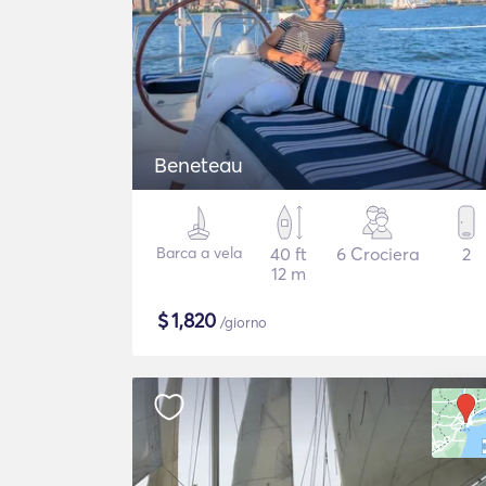
Beneteau
Barca a vela
40 ft
6 Crociera
2
12 m
$
1,820
/giorno