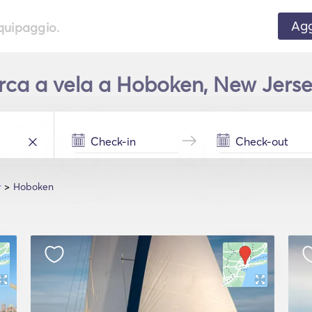
Agg
equipaggio.
ca a vela a Hoboken, New Jersey
y
Hoboken