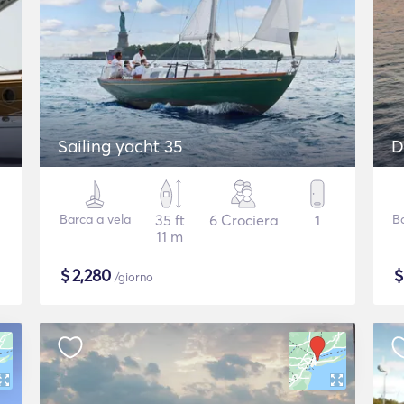
Sailing yacht 35
D
Barca a vela
35 ft
6 Crociera
1
Ba
11 m
$
2,280
/giorno