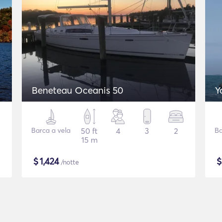
Beneteau Oceanis 50
Y
Barca a vela
50 ft
4
3
2
Ba
15 m
$
1,424
/notte