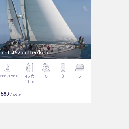
acht 462 cutter/ketch
rca a vela
46 ft
6
3
5
14 m
$
889
/notte