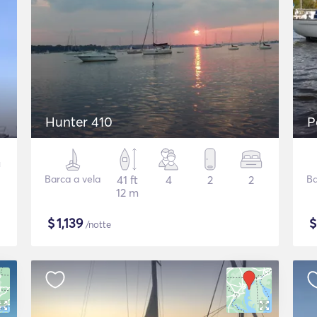
Hunter 410
P
Barca a vela
41 ft
4
2
2
Ba
12 m
$
1,139
/notte