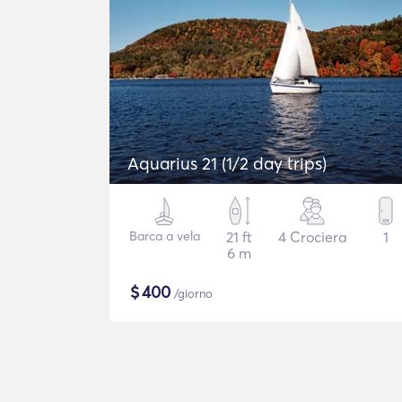
Aquarius 21 (1/2 day trips)
Barca a vela
21 ft
4 Crociera
1
6 m
$
400
/giorno