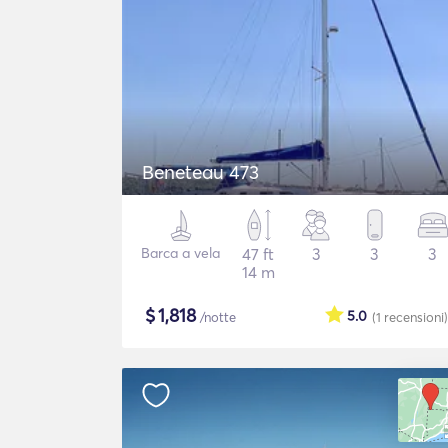
Beneteau 473
Barca a vela
47 ft
3
3
3
14 m
$
1,818
5.0
/notte
(1
recensioni
)