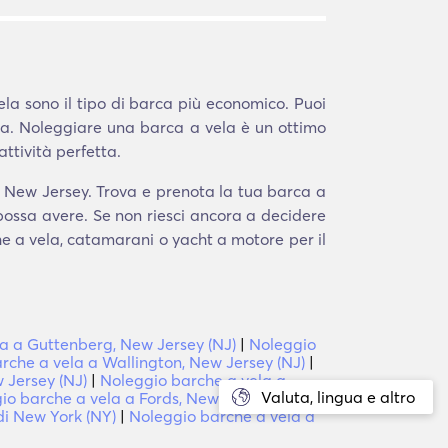
la sono il tipo di barca più economico. Puoi
ta. Noleggiare una barca a vela è un ottimo
ttività perfetta.
, New Jersey. Trova e prenota la tua barca a
 possa avere. Se non riesci ancora a decidere
che a vela, catamarani o yacht a motore per il
a a Guttenberg, New Jersey (NJ)
|
Noleggio
rche a vela a Wallington, New Jersey (NJ)
|
 Jersey (NJ)
|
Noleggio barche a vela a
Valuta, lingua e altro
io barche a vela a Fords, New Jersey (NJ)
|
di New York (NY)
|
Noleggio barche a vela a