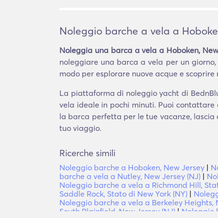
Noleggio barche a vela a Hoboke
Noleggia una barca a vela a Hoboken, New
noleggiare una barca a vela per un giorno,
modo per esplorare nuove acque e scoprire nuo
La piattaforma di noleggio yacht di BednBlu
vela ideale in pochi minuti. Puoi contattare
la barca perfetta per le tue vacanze, lascia 
tuo viaggio.
Ricerche simili
Noleggio barche a Hoboken, New Jersey
|
N
barche a vela a Nutley, New Jersey (NJ)
|
Nol
Noleggio barche a vela a Richmond Hill, Sta
Saddle Rock, Stato di New York (NY)
|
Nolegg
Noleggio barche a vela a Berkeley Heights, 
South Plainfield, New Jersey (NJ)
|
Noleggio 