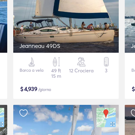
Jeanneau 49DS
Barca a vela
49 ft
12 Crociera
3
B
15 m
$
4,939
/giorno