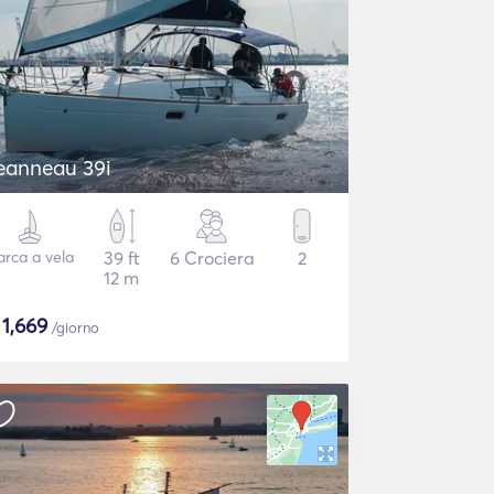
Jeanneau 39i
arca a vela
39 ft
6 Crociera
2
12 m
$
1,669
/giorno