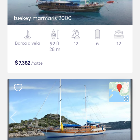
tuekey marmaris 2000
Barca a vela
92 ft
12
6
12
28 m
$
7,382
/notte