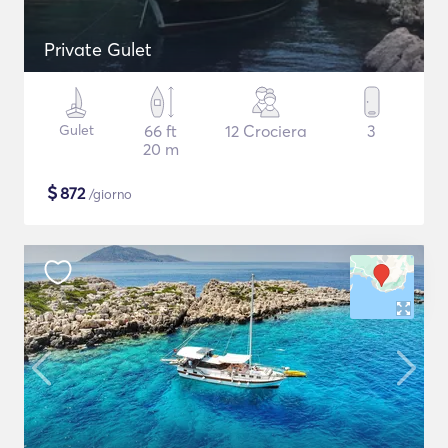
Private Gulet
Gulet
66 ft
12 Crociera
3
20 m
$
872
/giorno