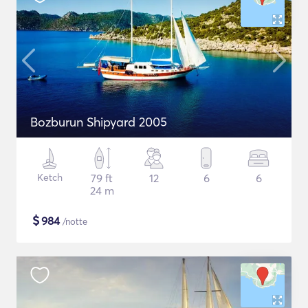
Bozburun Shipyard 2005
Ketch
79 ft
12
6
6
24 m
$
984
/notte