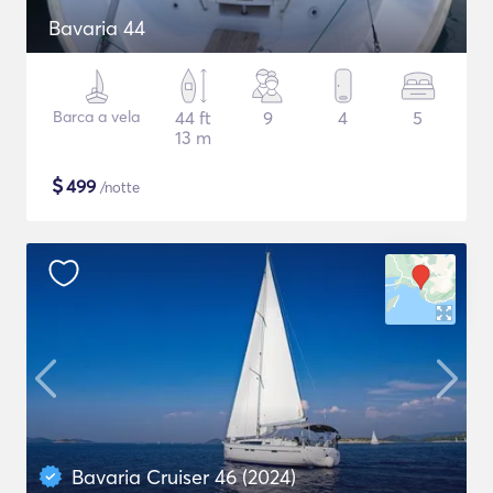
Bavaria 44
Barca a vela
44 ft
9
4
5
13 m
$
499
/notte
Bavaria Cruiser 46 (2024)