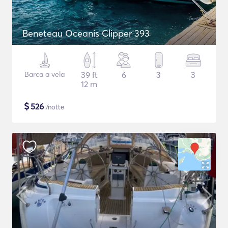
Beneteau Oceanis Clipper 393
Barca a vela
39 ft
6
3
3
12 m
$
526
/notte