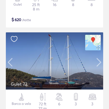
Gulet
25 ft
16
8
8
8 m
$
620
/notte
Gulet 72
Barca a vela
72 ft
6
3
3
22 m