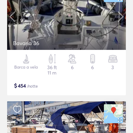
Bavaria 36
Barca a vela
36 ft
6
6
3
11 m
$
454
/notte