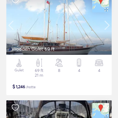
Wooden Gulet 69 ft
Gulet
69 ft
8
4
4
21 m
$
1,246
/notte