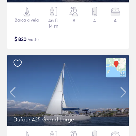
Barca a vela
46 ft
8
4
4
14 m
$
820
/notte
Dufour 425 Grand Large