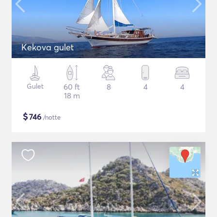
Kekova gulet
Gulet
60 ft
8
4
4
18 m
$
746
/notte