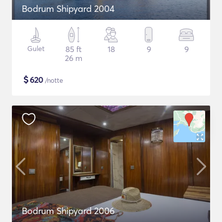
Bodrum Shipyard 2004
Gulet
85 ft
18
9
9
26 m
$
620
/notte
Bodrum Shipyard 2006