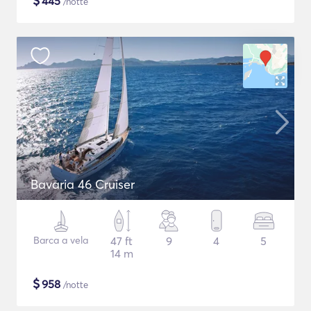
$
445
/notte
Bavaria 46 Cruiser
Barca a vela
47 ft
9
4
5
14 m
$
958
/notte