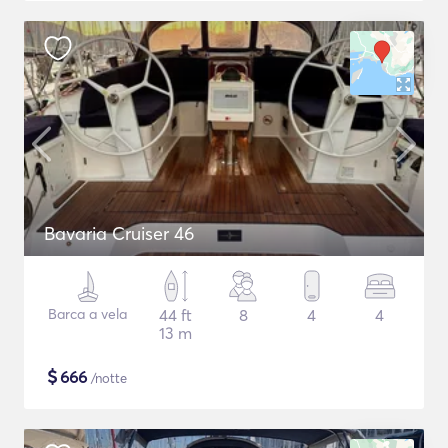
Bavaria Cruiser 46
Barca a vela
44 ft
8
4
4
13 m
$
666
/notte