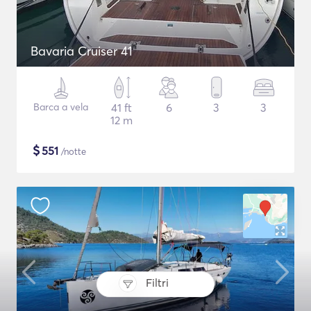
Bavaria Cruiser 41
Barca a vela
41 ft
6
3
3
12 m
$
551
/notte
Filtri