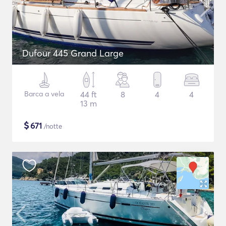
Dufour 445 Grand Large
Barca a vela
44 ft
8
4
4
13 m
$
671
/notte