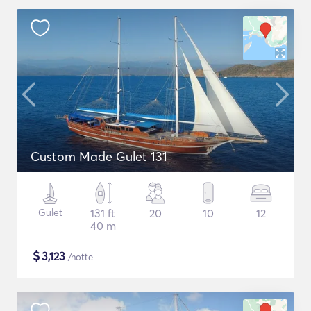
Custom Made Gulet 131
Gulet
131 ft
20
10
12
40 m
$
3,123
/notte