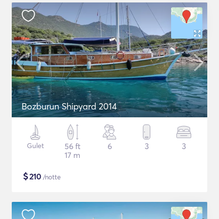
Bozburun Shipyard 2014
Gulet
56 ft
6
3
3
17 m
$
210
/notte