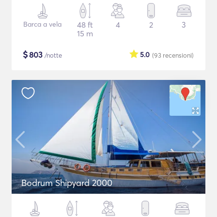
Barca a vela
48 ft
4
2
3
15 m
$
803
5.0
/notte
(93
recensioni
)
Bodrum Shipyard 2000