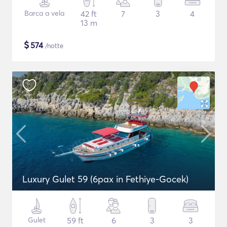
Barca a vela
42 ft
7
3
4
13 m
$
574
/notte
Luxury Gulet 59 (6pax in Fethiye-Gocek)
Gulet
59 ft
6
3
3