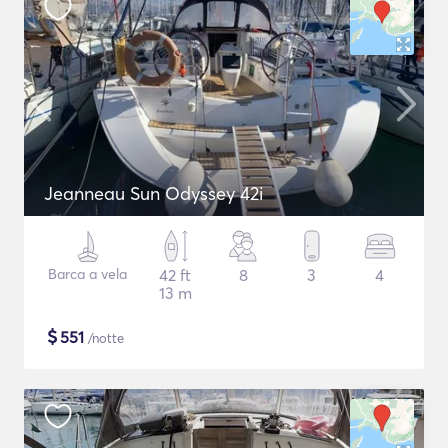
Jeanneau Sun Odyssey 42i
Barca a vela
42 ft
8
3
4
13 m
$
551
/notte