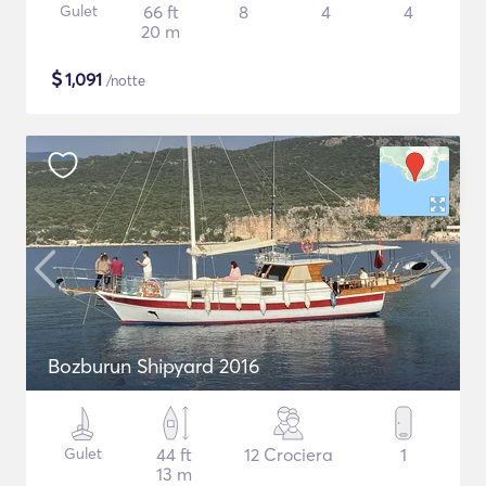
Gulet
66 ft
8
4
4
20 m
$
1,091
/notte
Bozburun Shipyard 2016
Gulet
44 ft
12 Crociera
1
13 m