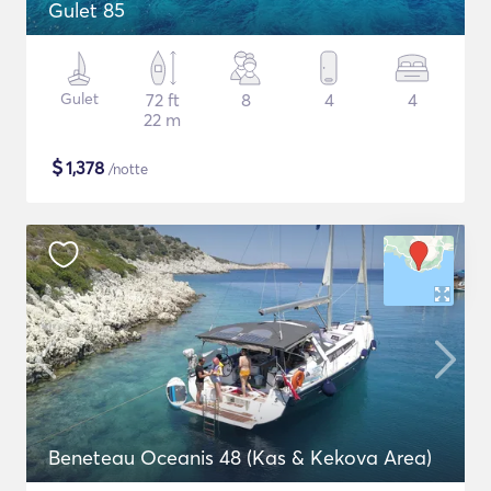
Gulet 85
Gulet
72 ft
8
4
4
22 m
$
1,378
/notte
Beneteau Oceanis 48 (Kas & Kekova Area)