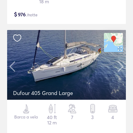
18 m
$
976
/notte
Dufour 405 Grand Large
Barca a vela
40 ft
7
3
4
12 m