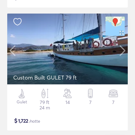
Custom Built GULET 79 ft
Gulet
79 ft
14
7
7
24 m
$
1,722
/notte