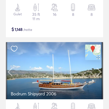
Gulet
35 ft
16
8
8
11 m
$
1,148
/notte
Bodrum Shipyard 2006