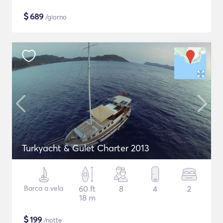
$
689
/giorno
Turkyacht & Gulet Charter 2013
Barca a vela
60 ft
8
4
2
18 m
$
199
/notte