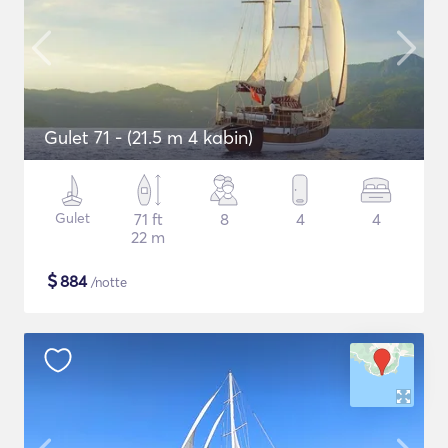
Gulet 71 - (21.5 m 4 kabin)
Gulet
71 ft
8
4
4
22 m
$
884
/notte