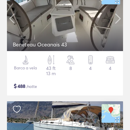
Beneteau Oceanais 43
Barca a vela
43 ft
8
4
4
13 m
$
488
/notte