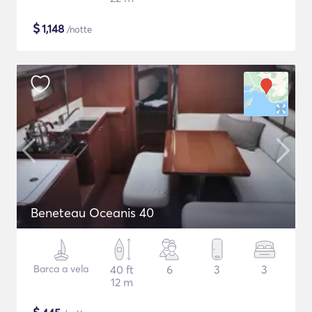
$
1,148
/notte
Beneteau Oceanis 40
Barca a vela
40 ft
6
3
3
12 m