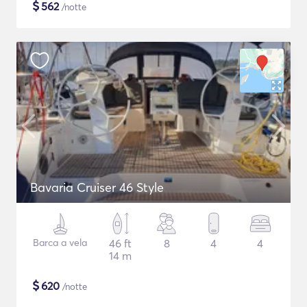
$
562
/notte
Bavaria Cruiser 46 Style
Barca a vela
46 ft
8
4
4
14 m
$
620
/notte