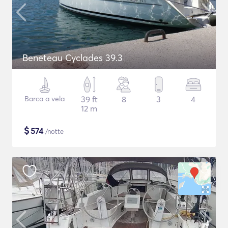
Beneteau Cyclades 39.3
Barca a vela
39 ft
8
3
4
12 m
$
574
/notte