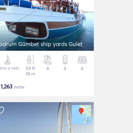
odrum Gümbet ship yards Gulet
rca a vela
59 ft
4
4
4
18 m
$
1,263
/notte