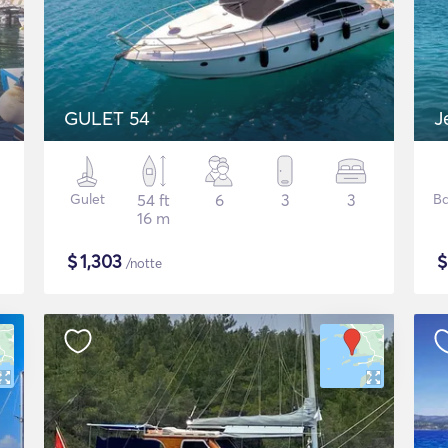
GULET 54
Gulet
54 ft
6
3
3
Ba
16 m
$
1,303
/notte