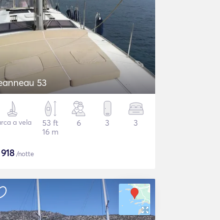
eanneau 53
rca a vela
53 ft
6
3
3
16 m
$
918
/notte