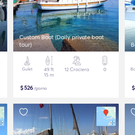
Custom Boat (Daily private boat
tour)
B
Gulet
49 ft
12 Crociera
0
Ba
15 m
$
526
/giorno