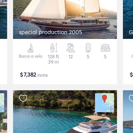
special production 2005
G
Barca a vela
128 ft
12
5
5
39 m
$
7,382
/notte