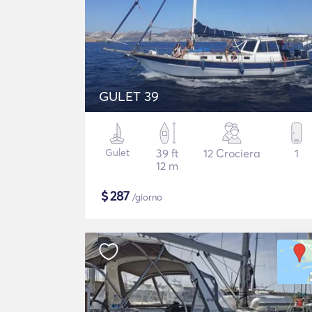
GULET 39
Gulet
39 ft
12 Crociera
1
12 m
$
287
/giorno