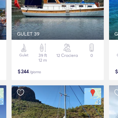
GULET 39
G
Gulet
39 ft
12 Crociera
0
12 m
$
244
/giorno