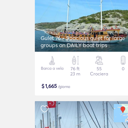
Gulet 76 - Spacious gulet for large
groups on DAILY boat trips
Barca a vela
76 ft
55
0
23 m
Crociera
$
1,665
/giorno