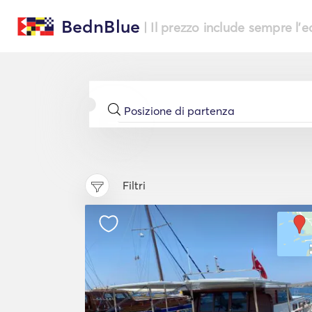
BednBlue
| Il prezzo include sempre l'
Filtri