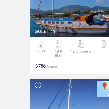
GULET 49
Gulet
49 ft
12 Crociera
1
15 m
$
786
/giorno