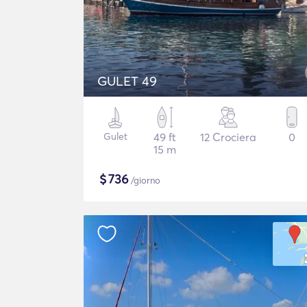
GULET 49
Gulet
49 ft
12 Crociera
0
15 m
$
736
/giorno