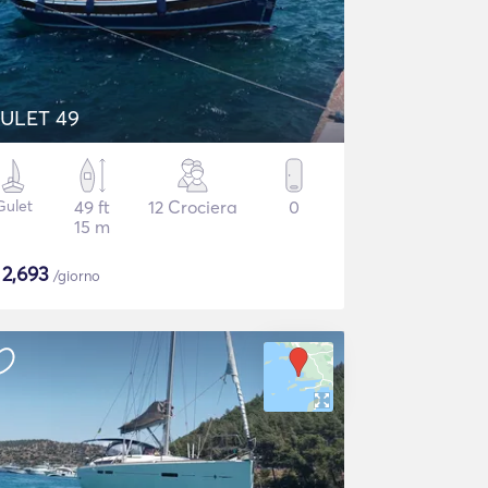
ULET 49
Gulet
49 ft
12 Crociera
0
15 m
$
2,693
/giorno