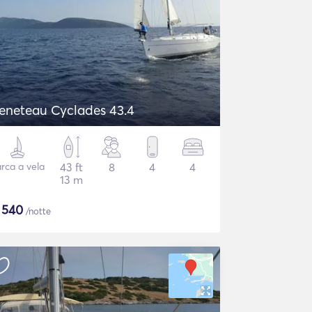
eneteau Cyclades 43.4
rca a vela
43 ft
8
4
4
13 m
$
540
/notte