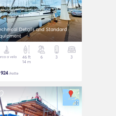
echnical Details and Standard
quipment
rca a vela
46 ft
6
3
3
14 m
$
924
/notte