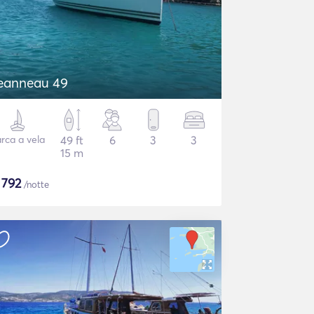
Jeanneau 49
rca a vela
49 ft
6
3
3
15 m
$
792
/notte