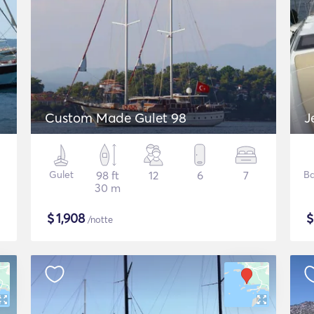
Custom Made Gulet 98
J
Gulet
98 ft
12
6
7
Ba
30 m
$
1,908
/notte