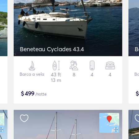
Beneteau Cyclades 43.4
B
Barca a vela
43 ft
8
4
4
Ba
13 m
$
499
/notte