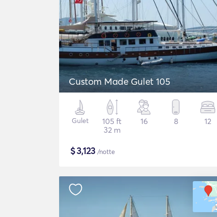
Custom Made Gulet 105
Gulet
105 ft
16
8
12
32 m
$
3,123
/notte