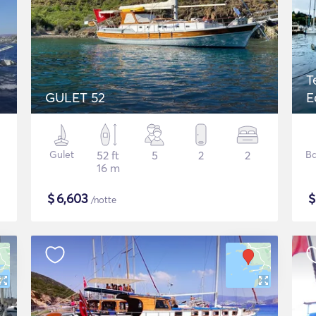
T
GULET 52
E
Gulet
52 ft
5
2
2
Ba
16 m
$
6,603
/notte