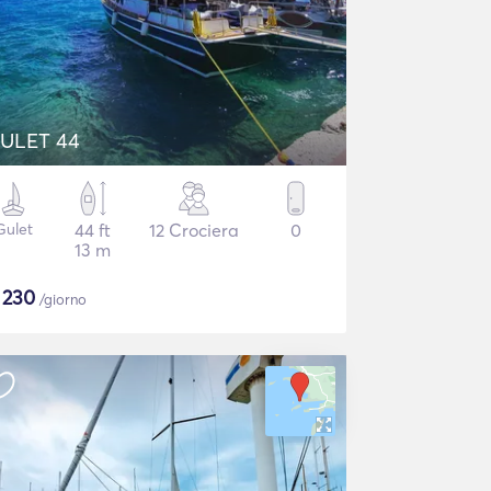
ULET 44
Gulet
44 ft
12 Crociera
0
13 m
$
230
/giorno