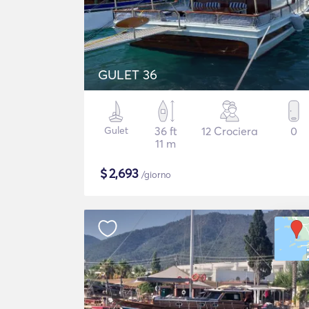
GULET 36
Gulet
36 ft
12 Crociera
0
11 m
$
2,693
/giorno