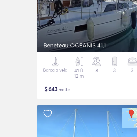
Beneteau OCEANIS 41,1
Barca a vela
41 ft
8
3
3
12 m
$
643
/notte