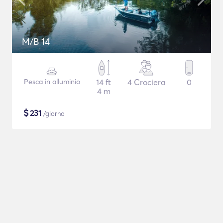
M/B 14
Pesca in alluminio
14 ft
4 Crociera
0
4 m
$
231
/giorno