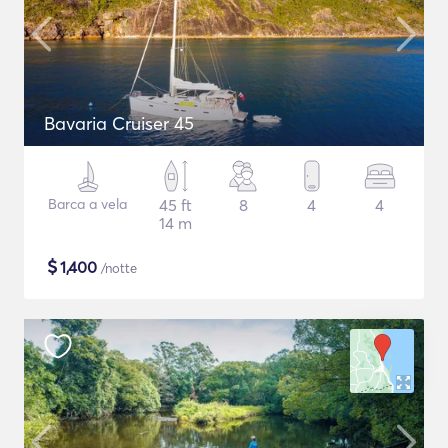
Bavaria Cruiser 45
Barca a vela
45 ft
8
4
4
14 m
$
1,400
/notte