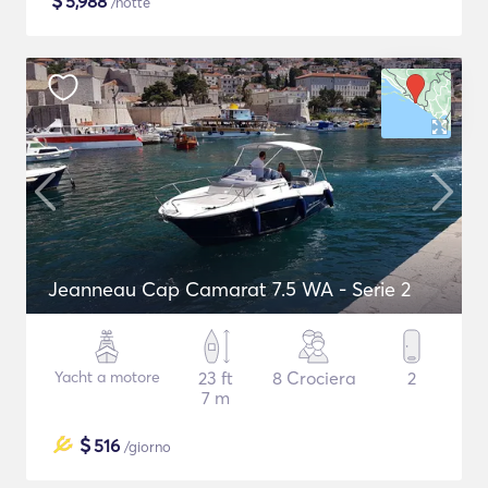
$
5,988
/notte
Jeanneau Cap Camarat 7.5 WA - Serie 2
Yacht a motore
23 ft
8 Crociera
2
7 m
$
516
/giorno