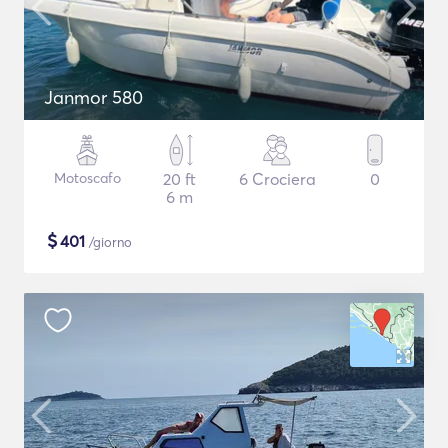
Janmor 580
Motoscafo
20 ft
6 Crociera
0
6 m
$
401
/giorno