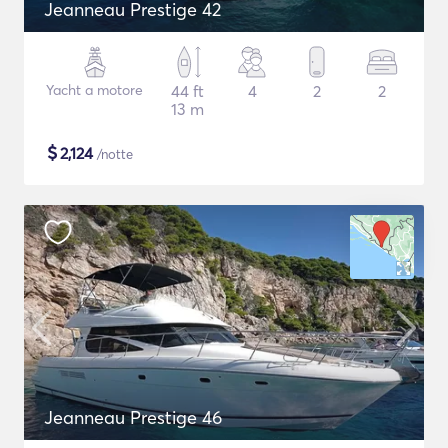
Jeanneau Prestige 42
Yacht a motore
44 ft
4
2
2
13 m
$
2,124
/notte
Jeanneau Prestige 46