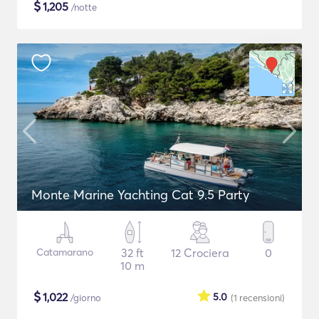
$
1,205
/notte
Monte Marine Yachting Cat 9.5 Party
Catamarano
32 ft
12 Crociera
0
10 m
$
1,022
5.0
/giorno
(1
recensioni
)