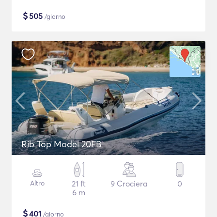
$
505
/giorno
Rib Top Model 20FB
Altro
21 ft
9 Crociera
0
6 m
$
401
/giorno