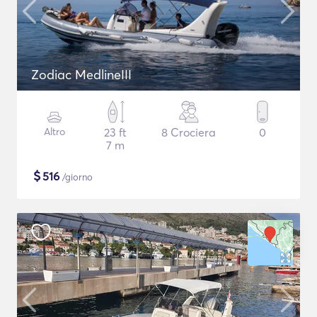
Zodiac MedlineIII
Altro
23 ft
8 Crociera
0
7 m
$
516
/giorno