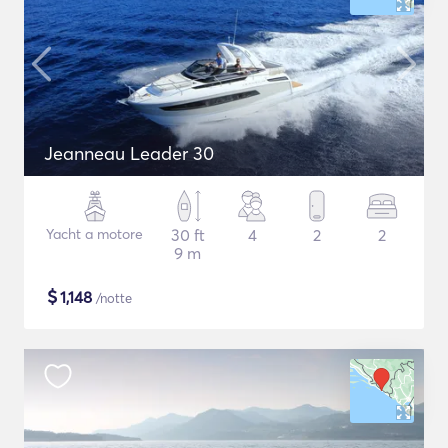
Jeanneau Leader 30
Yacht a motore
30 ft
4
2
2
9 m
$
1,148
/notte