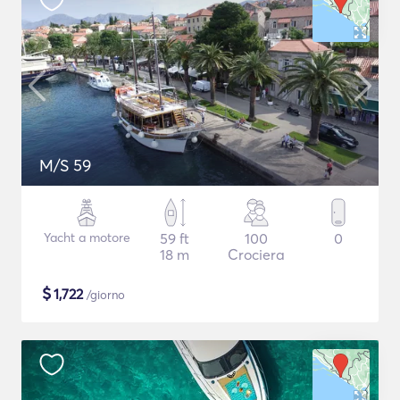
M/S 59
Yacht a motore
59 ft
100
0
18 m
Crociera
$
1,722
/giorno