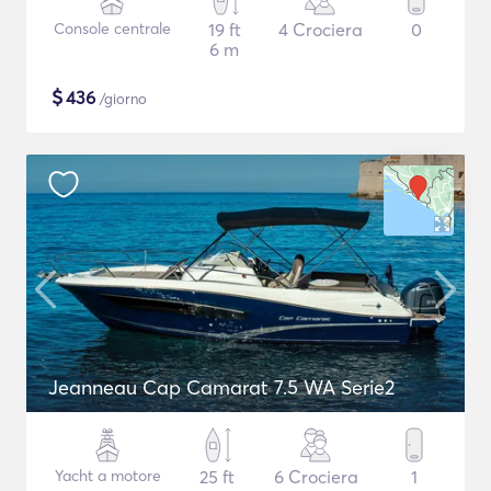
Console centrale
19 ft
4 Crociera
0
6 m
$
436
/giorno
Jeanneau Cap Camarat 7.5 WA Serie2
Yacht a motore
25 ft
6 Crociera
1