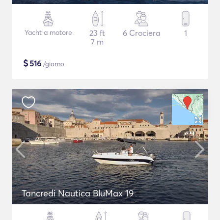
Yacht a motore
23 ft
6 Crociera
1
7 m
$
516
/giorno
Tancredi Nautica BluMax 19