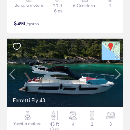
Barca a motore
20 ft
6 Crociera
1
6 m
$
493
/giorno
Ferretti Fly 43
Yacht a motore
43 ft
4
2
3
13 m