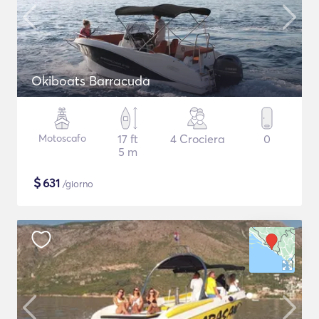
Okiboats Barracuda
Motoscafo
17 ft
4 Crociera
0
5 m
$
631
/giorno