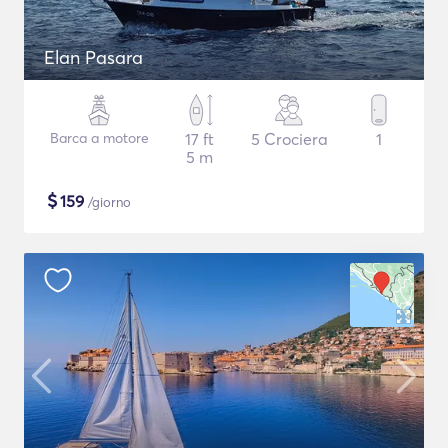
Elan Pasara
Barca a motore
17 ft
5 Crociera
1
5 m
$
159
/giorno