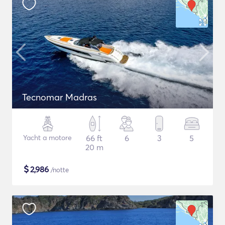
Tecnomar Madras
Yacht a motore
66 ft
6
3
5
20 m
$
2,986
/notte