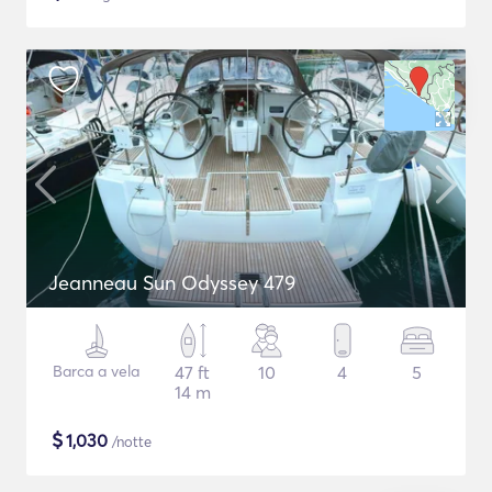
Jeanneau Sun Odyssey 479
Barca a vela
47 ft
10
4
5
14 m
$
1,030
/notte