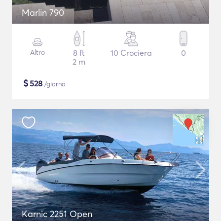
Marlin 790
Altro
8 ft
10 Crociera
0
2 m
$
528
/giorno
Karnic 2251 Open