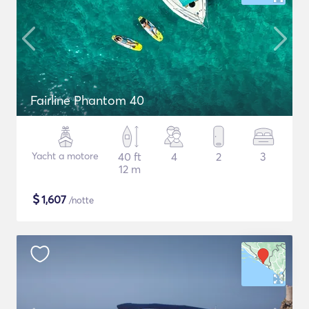
Fairline Phantom 40
Yacht a motore
40 ft
4
2
3
12 m
$
1,607
/notte