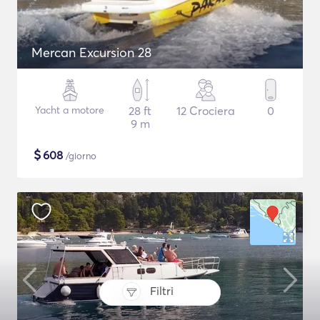
Mercan Excursion 28
Yacht a motore
28 ft
12 Crociera
0
9 m
$
608
/giorno
Filtri