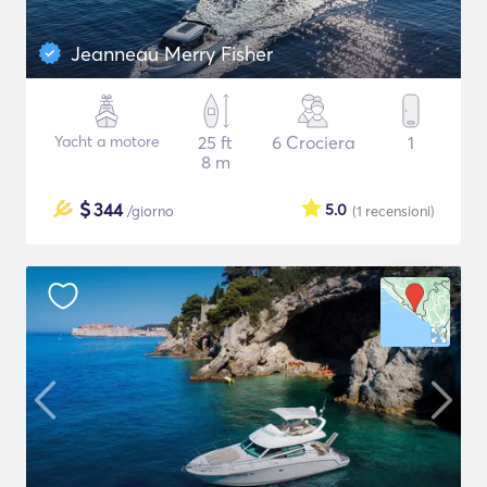
Jeanneau Merry Fisher
Yacht a motore
25 ft
6 Crociera
1
8 m
$
344
5.0
/giorno
(1
recensioni
)