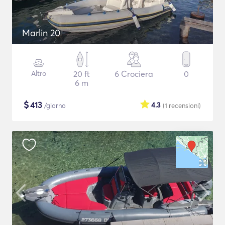
Marlin 20
Altro
20 ft
6 Crociera
0
6 m
$
413
4.3
/giorno
(1
recensioni
)