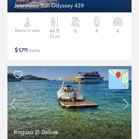
Jeanneau Sun Odyssey 439
Barca a vela
44 ft
6
4
4
13 m
$
1,711
/notte
Ragusa 21 Deluxe