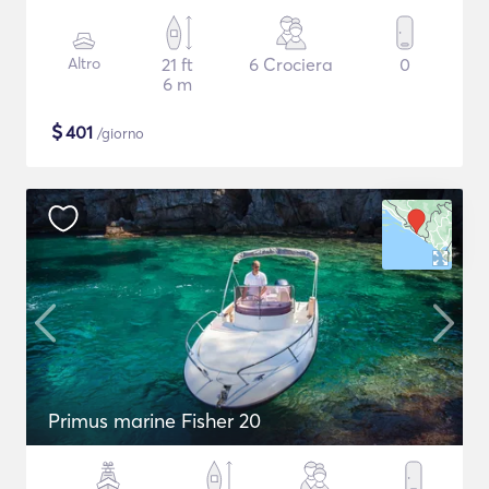
Altro
21 ft
6 Crociera
0
6 m
$
401
/giorno
Primus marine Fisher 20