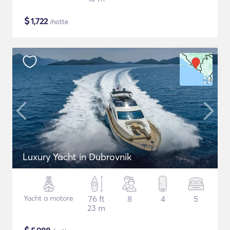
$
1,722
/notte
Luxury Yacht in Dubrovnik
Yacht a motore
76 ft
8
4
5
23 m