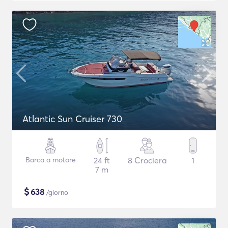
Atlantic Sun Cruiser 730
Barca a motore
24 ft
8 Crociera
1
7 m
$
638
/giorno