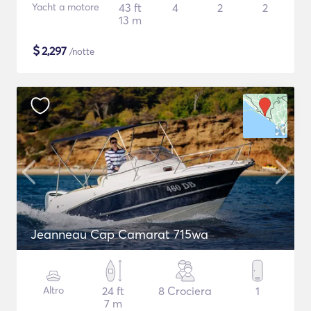
Yacht a motore
43 ft
4
2
2
13 m
$
2,297
/notte
Jeanneau Cap Camarat 715wa
Altro
24 ft
8 Crociera
1
7 m