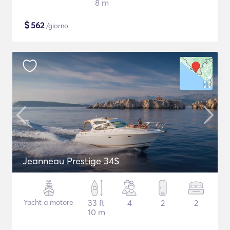
8 m
$
562
/giorno
Jeanneau Prestige 34S
Yacht a motore
33 ft
4
2
2
10 m