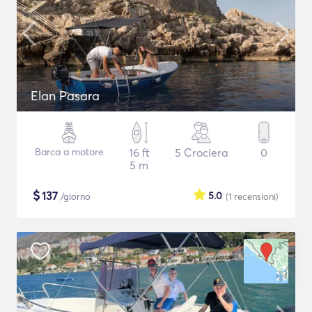
Elan Pasara
Barca a motore
16 ft
5 Crociera
0
5 m
$
137
5.0
/giorno
(1
recensioni
)