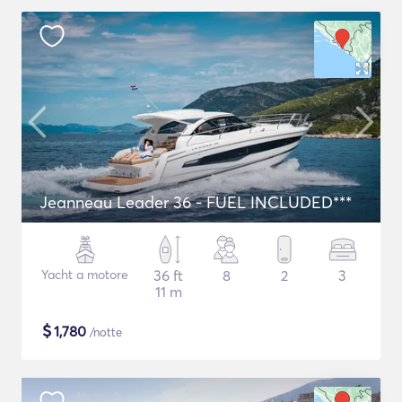
Jeanneau Leader 36 - FUEL INCLUDED***
Yacht a motore
36 ft
8
2
3
11 m
$
1,780
/notte