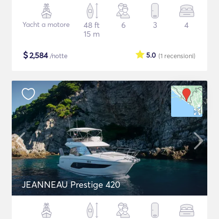
Yacht a motore
48 ft
6
3
4
15 m
$
2,584
5.0
/notte
(1
recensioni
)
JEANNEAU Prestige 420