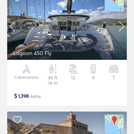
Lagoon 450 Fly
Catamarano
45 ft
12
6
7
14 m
$
1,398
/notte