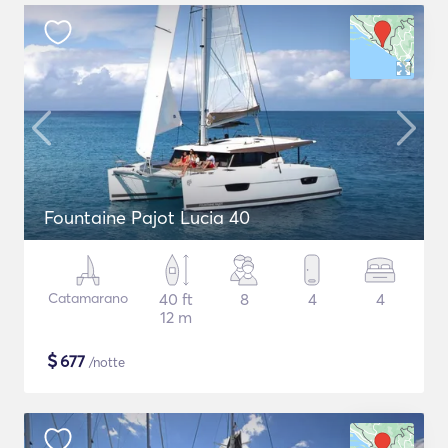
Fountaine Pajot Lucia 40
Catamarano
40 ft
8
4
4
12 m
$
677
/notte