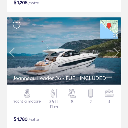
$
1,205
/notte
Jeanneau Leader 36 - FUEL INCLUDED***
Yacht a motore
36 ft
8
2
3
11 m
$
1,780
/notte