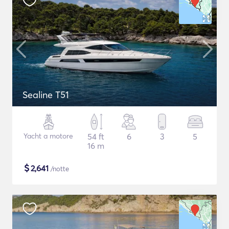
Sealine T51
Yacht a motore
54 ft
6
3
5
16 m
$
2,641
/notte