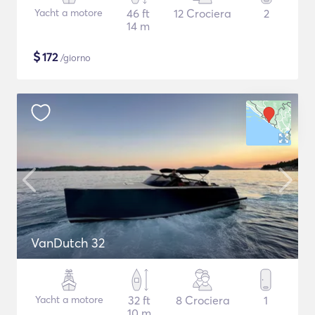
Yacht a motore
46 ft
12 Crociera
2
14 m
$
172
/giorno
VanDutch 32
Yacht a motore
32 ft
8 Crociera
1
10 m