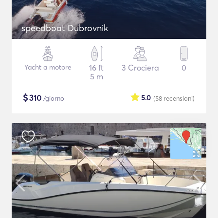
speedboat Dubrovnik
Yacht a motore
16 ft
3 Crociera
0
5 m
$
310
5.0
/giorno
(58
recensioni
)