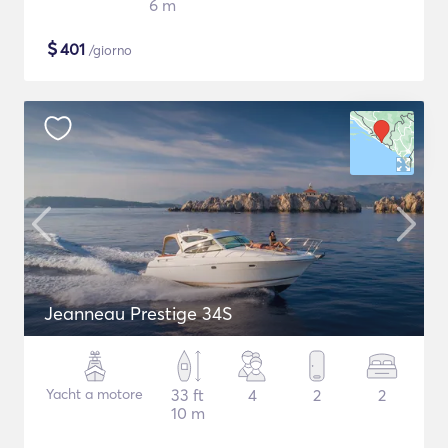
6 m
$
401
/giorno
Jeanneau Prestige 34S
Yacht a motore
33 ft
4
2
2
10 m