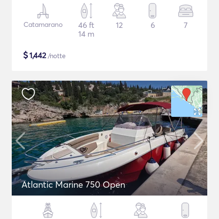
Catamarano
46 ft
12
6
7
14 m
$
1,442
/notte
Atlantic Marine 750 Open