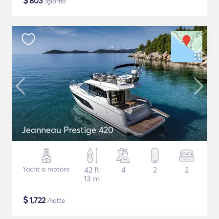
$
803
/giorno
Jeanneau Prestige 420
Yacht a motore
42 ft
4
2
2
13 m
$
1,722
/notte