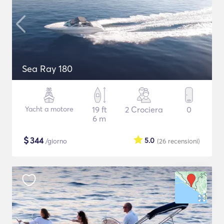
Sea Ray 180
Yacht a motore
19 ft
2 Crociera
0
6 m
$
344
5.0
/giorno
(26
recensioni
)