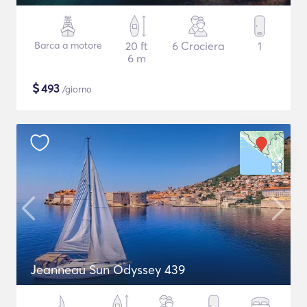
Barca a motore
20 ft
6 Crociera
1
6 m
$
493
/giorno
Jeanneau Sun Odyssey 439