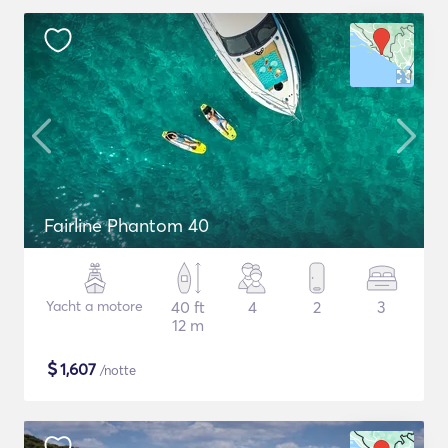
Fairline Phantom 40
Yacht a motore
40 ft
4
2
3
12 m
$
1,607
/notte