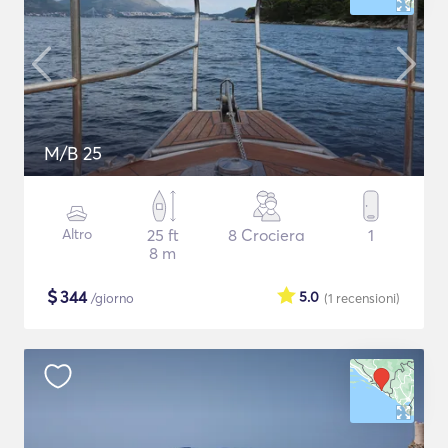
M/B 25
Altro
25 ft
8 Crociera
1
8 m
$
344
5.0
/giorno
(1
recensioni
)