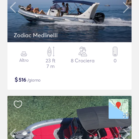
Zodiac MedlineIII
Altro
23 ft
8 Crociera
0
7 m
$
516
/giorno