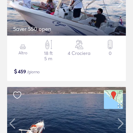
Saver 550 open
Altro
18 ft
4 Crociera
0
5 m
$
459
/giorno