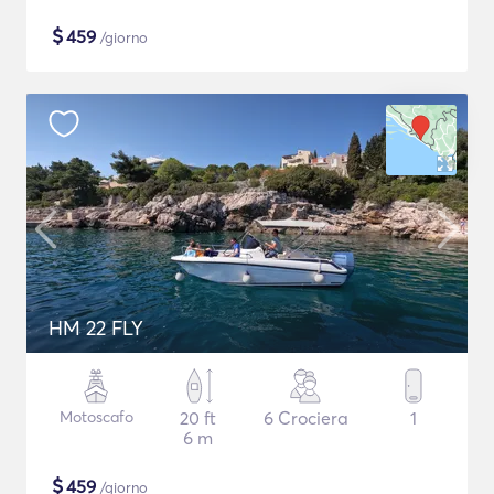
$
459
/giorno
HM 22 FLY
Motoscafo
20 ft
6 Crociera
1
6 m
$
459
/giorno