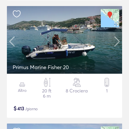
Primus Marine Fisher 20
Altro
20 ft
8 Crociera
1
6 m
$
413
/giorno