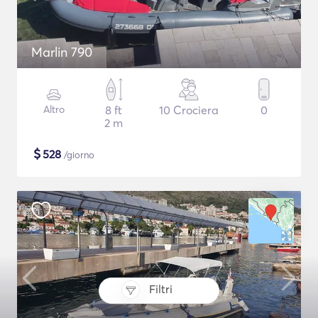
Marlin 790
Altro
8 ft
10 Crociera
0
2 m
$
528
/giorno
Filtri