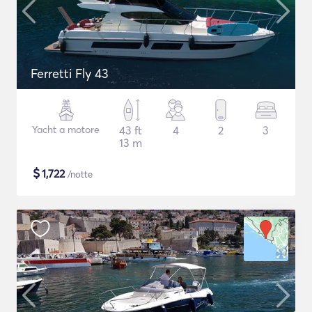
Ferretti Fly 43
Yacht a motore
43 ft
4
2
3
13 m
$
1,722
/notte