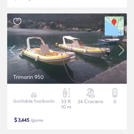
Trimarin 950
Gonfiabile fuoribordo
33 ft
24 Crociera
0
10 m
$
3,445
/giorno