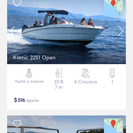
Karnic 2251 Open
Yacht a motore
23 ft
6 Crociera
1
7 m
$
516
/giorno