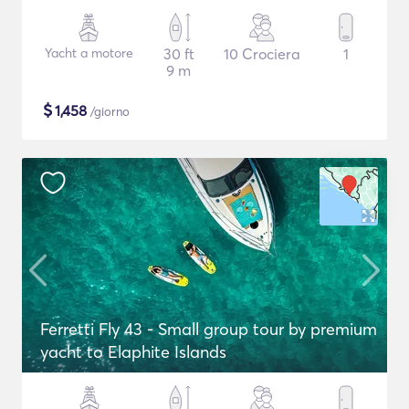
Yacht a motore
30 ft
10 Crociera
1
9 m
$
1,458
/giorno
Ferretti Fly 43 - Small group tour by premium
yacht to Elaphite Islands