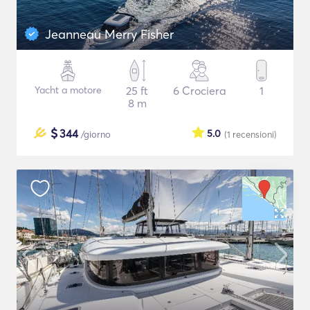
Jeanneau Merry Fisher
Yacht a motore
25 ft
6 Crociera
1
8 m
$
344
5.0
/giorno
(1
recensioni
)