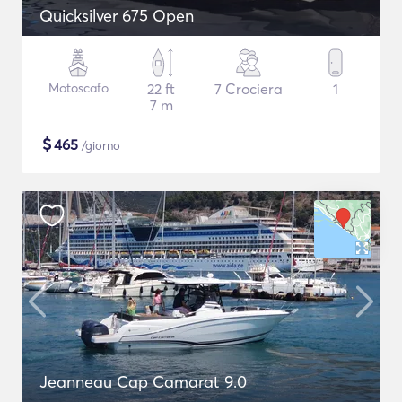
Quicksilver 675 Open
Motoscafo
22 ft
7 Crociera
1
7 m
$
465
/giorno
Jeanneau Cap Camarat 9.0