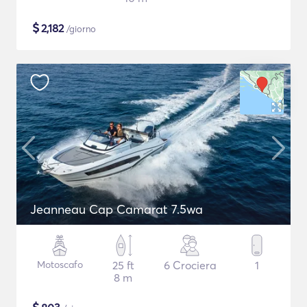
$
2,182
/giorno
Jeanneau Cap Camarat 7.5wa
Motoscafo
25 ft
6 Crociera
1
8 m