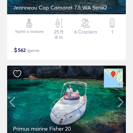
Jeanneau Cap Camarat 7.5 WA Serie2
Yacht a motore
25 ft
6 Crociera
1
8 m
$
562
/giorno
Primus marine Fisher 20