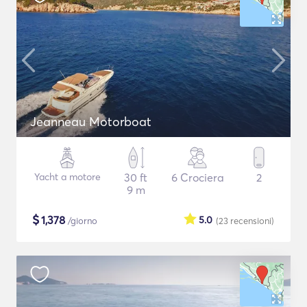
Jeanneau Motorboat
Yacht a motore
30 ft
6 Crociera
2
9 m
$
1,378
5.0
/giorno
(23
recensioni
)