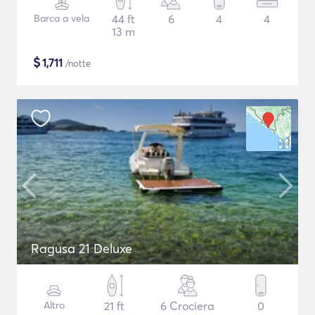
Barca a vela
44 ft
6
4
4
13 m
$
1,711
/notte
Ragusa 21 Deluxe
Altro
21 ft
6 Crociera
0