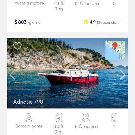
Yacht a motore
23 ft
12 Crociera
0
7 m
$
803
4.9
/giorno
(2
recensioni
)
Adriatic 790
Barca a ponte
30 ft
6 Crociera
1
9 m