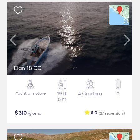
Elan 18 CC
Yacht a motore
19 ft
4 Crociera
0
6 m
$
310
5.0
/giorno
(27
recensioni
)