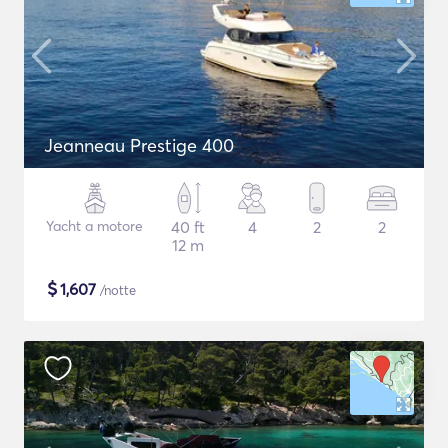
Jeanneau Prestige 400
Yacht a motore
40 ft
4
2
2
12 m
$
1,607
/notte