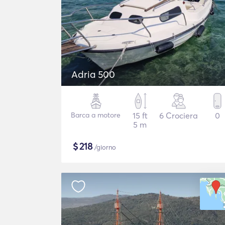
Adria 500
Barca a motore
15 ft
6 Crociera
0
5 m
$
218
/giorno