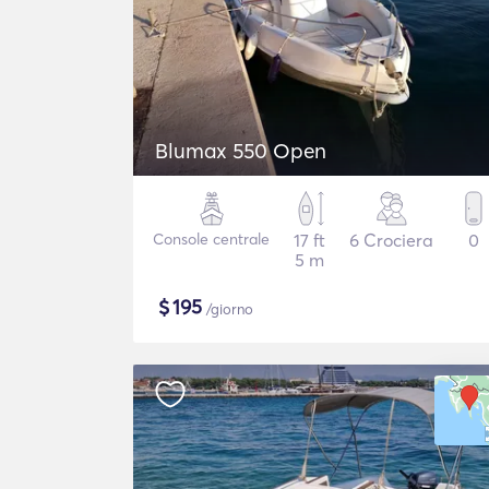
Blumax 550 Open
Console centrale
17 ft
6 Crociera
0
5 m
$
195
/giorno