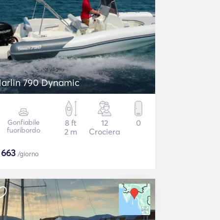
arlin 790 Dynamic
Gonfiabile
8 ft
12
0
fuoribordo
2 m
Crociera
$
663
/giorno