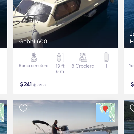
J
Gobbi 600
H
Barca a motore
19 ft
8 Crociera
1
Ya
6 m
$
241
/giorno