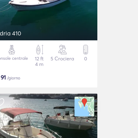
dria 410
nsole centrale
12 ft
5 Crociera
0
4 m
$
91
/giorno