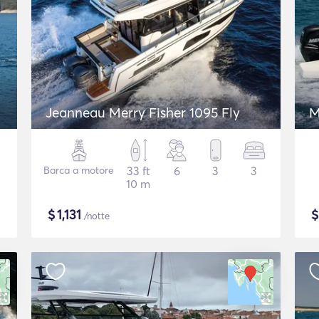
Jeanneau Merry Fisher 1095 Fly
M
Barca a motore
33 ft
6
3
3
10 m
$
1,131
/notte