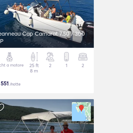
eanneau Cap Camarat 7.50 / 300
P
cht a motore
25 ft
2
1
2
8 m
$
551
/notte