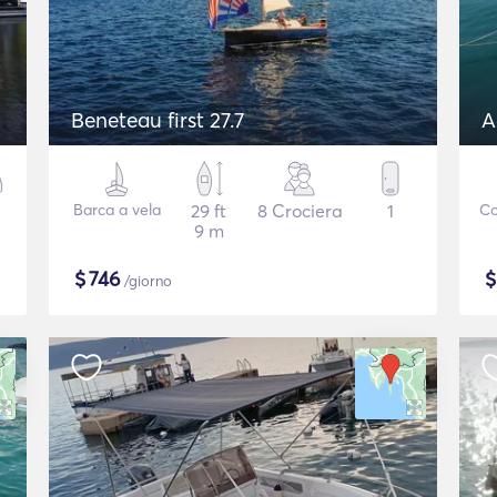
Beneteau first 27.7
A
Barca a vela
29 ft
8 Crociera
1
Co
9 m
$
746
/giorno