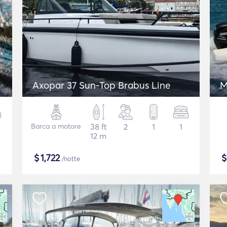
Axopar 37 Sun-Top Brabus Line
M
Barca a motore
38 ft
2
1
1
12 m
$
1,722
/notte