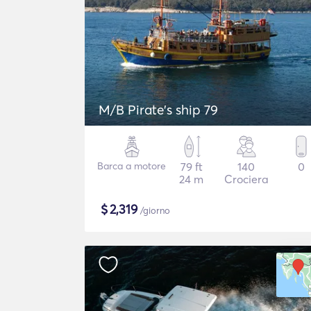
M/B Pirate's ship 79
Barca a motore
79 ft
140
0
24 m
Crociera
$
2,319
/giorno