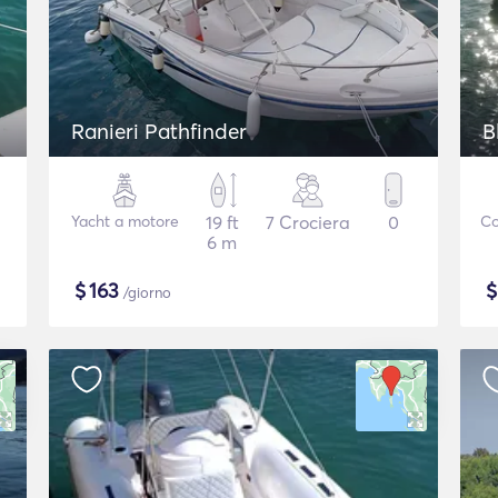
Ranieri Pathfinder
B
Yacht a motore
19 ft
7 Crociera
0
Co
6 m
$
163
/giorno