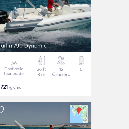
arlin 790 Dynamic
Gonfiabile
26 ft
12
0
fuoribordo
8 m
Crociera
$
721
/giorno