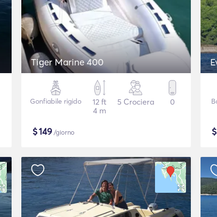
Tiger Marine 400
E
Gonfiabile rigido
12 ft
5 Crociera
0
B
4 m
$
149
/giorno