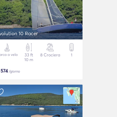
volution 10 Racer
arca a vela
33 ft
8 Crociera
1
10 m
$
574
/giorno