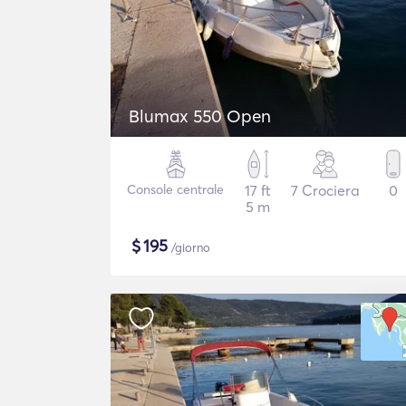
Blumax 550 Open
Console centrale
17 ft
7 Crociera
0
5 m
$
195
/giorno