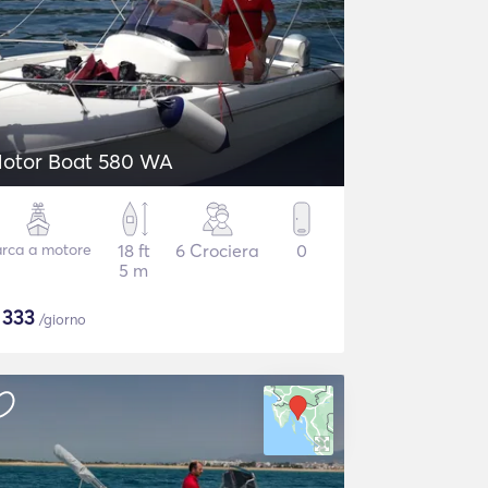
otor Boat 580 WA
rca a motore
18 ft
6 Crociera
0
5 m
$
333
/giorno