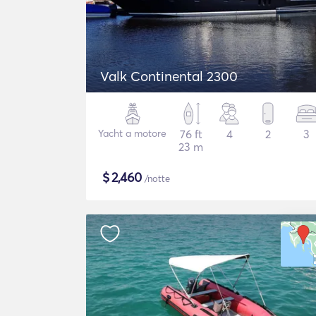
Valk Continental 2300
Yacht a motore
76 ft
4
2
3
23 m
$
2,460
/notte