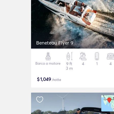
Beneteau Flyer 9
Barca a motore
9 ft
4
1
4
3 m
$
1,049
/notte