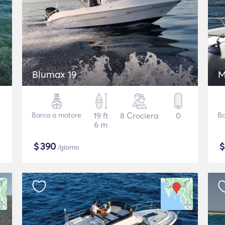
Blumax 19
M
Barca a motore
19 ft
8 Crociera
0
Ba
6 m
$
390
/giorno