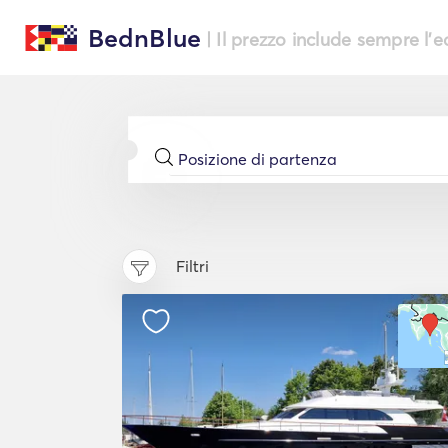
BednBlue
| Il prezzo include sempre l'
Filtri