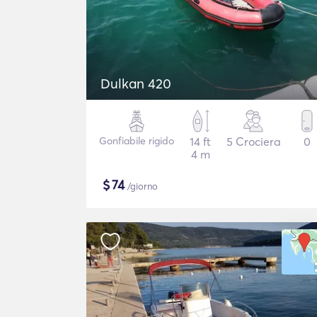
Dulkan 420
Gonfiabile rigido
14 ft
5 Crociera
0
4 m
$
74
/giorno