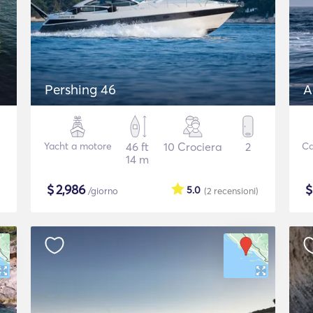
Pershing 46
A
Yacht a motore
46 ft
10 Crociera
2
Ca
14 m
$
2,986
5.0
/giorno
(2
recensioni
)