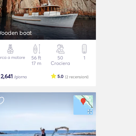
ooden boat
rca a motore
56 ft
50
1
17 m
Crociera
$
2,641
5.0
/giorno
(2
recensioni
)