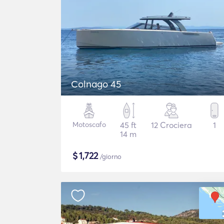
Colnago 45
Motoscafo
45 ft
12 Crociera
1
14 m
$
1,722
/giorno