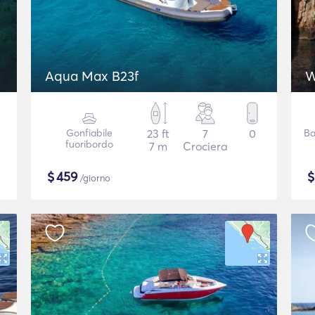
Aqua Max B23f
W
Gonfiabile
23 ft
7
0
Ba
fuoribordo
7 m
Crociera
$
459
/giorno