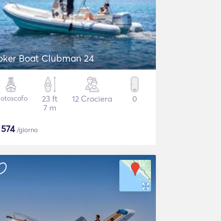
oker Boat Clubman 24
otoscafo
23 ft
12 Crociera
0
7 m
$
574
/giorno