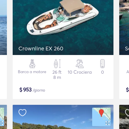
Crownline EX 260
S
Barca a motore
26 ft
10 Crociera
0
A
8 m
$
953
/giorno