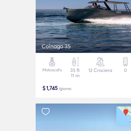
Colnago 35
Motoscafo
35 ft
12 Crociera
0
11 m
$
1,745
/giorno