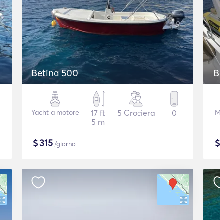
Betina 500
B
Yacht a motore
17 ft
5 Crociera
0
M
5 m
$
315
/giorno