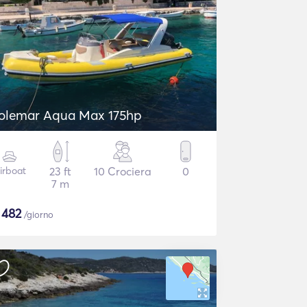
olemar Aqua Max 175hp
irboat
23 ft
10 Crociera
0
7 m
$
482
/giorno