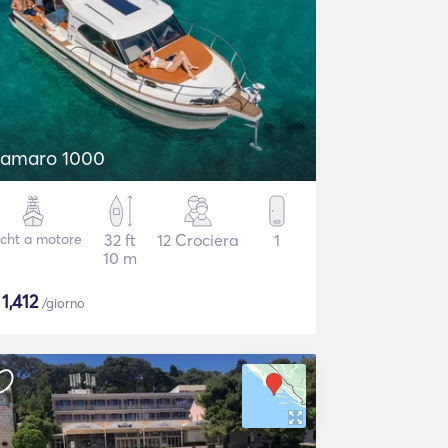
amaro 1000
cht a motore
32 ft
12 Crociera
1
10 m
$
1,412
/giorno