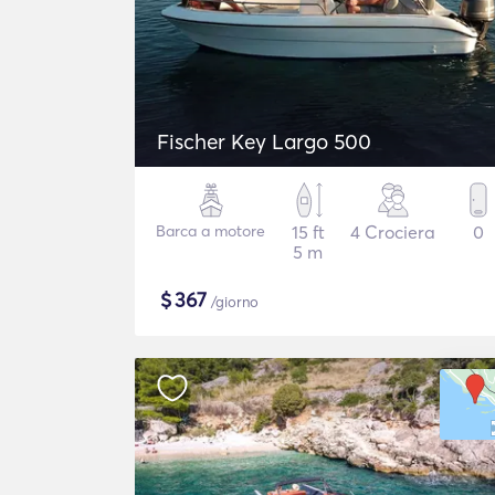
Fischer Key Largo 500
Barca a motore
15 ft
4 Crociera
0
5 m
$
367
/giorno