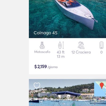
Colnago 45
Motoscafo
43 ft
12 Crociera
0
13 m
$
2,159
/giorno