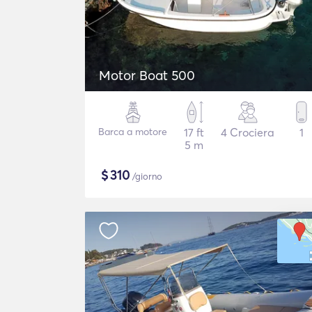
Motor Boat 500
Barca a motore
17 ft
4 Crociera
1
5 m
$
310
/giorno