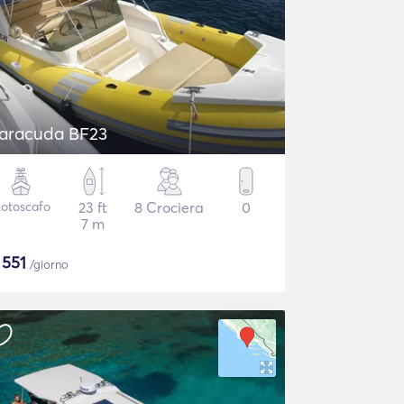
aracuda BF23
otoscafo
23 ft
8 Crociera
0
7 m
$
551
/giorno