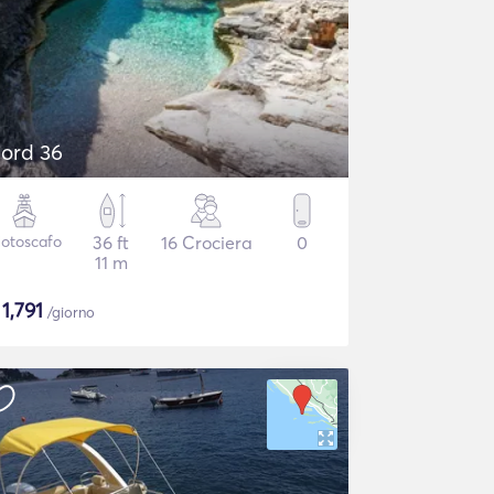
jord 36
otoscafo
36 ft
16 Crociera
0
11 m
$
1,791
/giorno