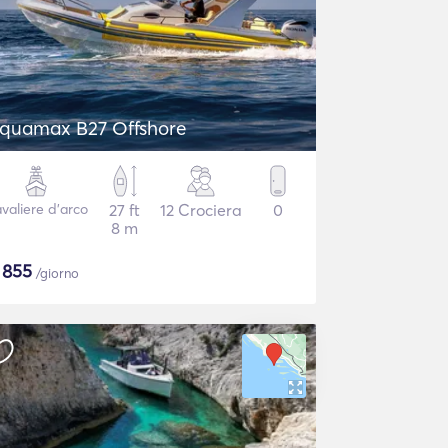
quamax B27 Offshore
valiere d'arco
27 ft
12 Crociera
0
8 m
$
855
/giorno