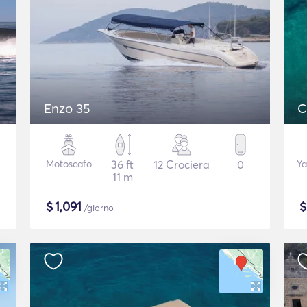
Enzo 35
C
Motoscafo
36 ft
12 Crociera
0
Ya
11 m
$
1,091
/giorno