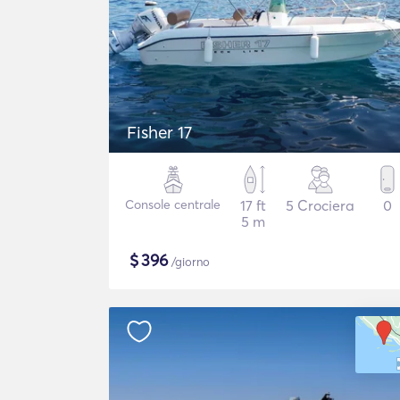
Fisher 17
Console centrale
17 ft
5 Crociera
0
5 m
$
396
/giorno