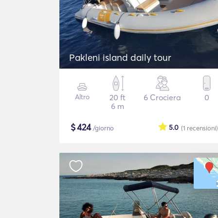
Pakleni island daily tour
Altro
20 ft
6 Crociera
0
6 m
$
424
5.0
/giorno
(1
recensioni
)