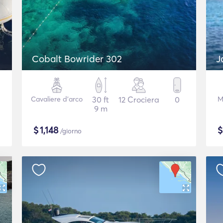
Cobalt Bowrider 302
J
Cavaliere d'arco
30 ft
12 Crociera
0
M
9 m
$
1,148
/giorno