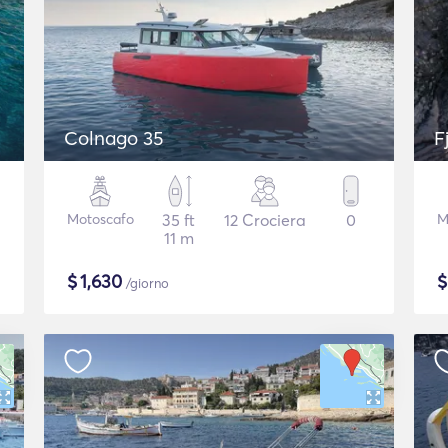
Colnago 35
F
Motoscafo
35 ft
12 Crociera
0
M
11 m
$
1,630
/giorno