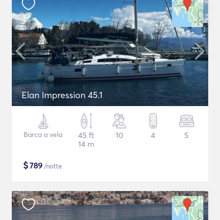
Elan Impression 45.1
Barca a vela
45 ft
10
4
5
14 m
$
789
/notte