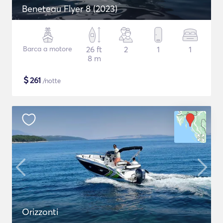
Beneteau Flyer 8 (2023)
Barca a motore
26 ft
2
1
1
8 m
$
261
/notte
Orizzonti