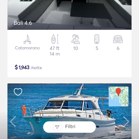
Bali 4.6
Catamarano
47 ft
10
5
6
14 m
$
1,943
/notte
Filtri