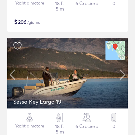
Yacht a motore
18 ft
6 Crociera
0
5 m
$
206
/giorno
Sessa Key Largo 19
Yacht a motore
18 ft
6 Crociera
0
5 m