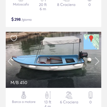
Motoscafo
20 ft
8 Crociera
0
6 m
$
298
/giorno
M/B 450
Barca a motore
13 ft
6 Crociera
0
4 m