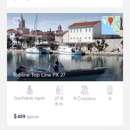
Topline Top Line PX 27
Gonfiabile rigido
27 ft
9 Crociera
0
8 m
$
459
/giorno