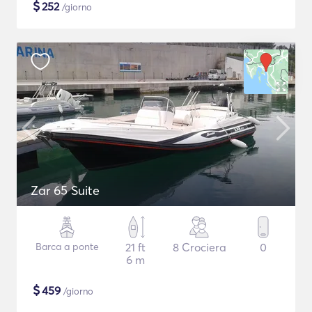
$
252
/giorno
Zar 65 Suite
Barca a ponte
21 ft
8 Crociera
0
6 m
$
459
/giorno