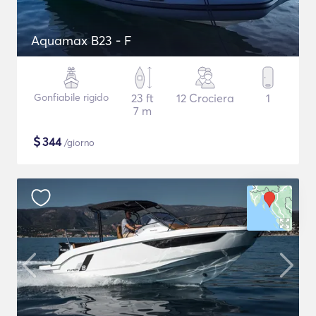
Aquamax B23 - F
Gonfiabile rigido
23 ft
12 Crociera
1
7 m
$
344
/giorno