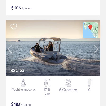
$
206
/giorno
BSC 53
Yacht a motore
17 ft
6 Crociera
0
5 m
$
183
/giorno