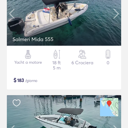
Salmeri Mida 555
Yacht a motore
18 ft
6 Crociera
0
5 m
$
183
/giorno