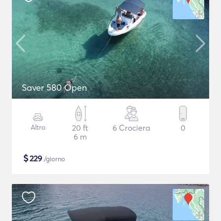
Saver 580 Open
Altro
20 ft
6 Crociera
0
6 m
$
229
/giorno