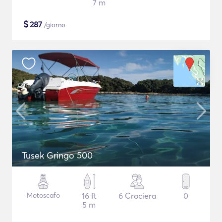
7 m
$
287
/giorno
Tusek Gringo 500
Motoscafo
16 ft
6 Crociera
0
5 m