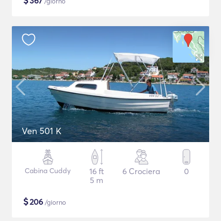
$
367
/giorno
Ven 501 K
Cabina Cuddy
16 ft
6 Crociera
0
5 m
$
206
/giorno