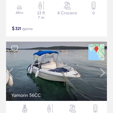
Altro
23 ft
8 Crociera
0
7 m
$
321
/giorno
Yamarin 56CC