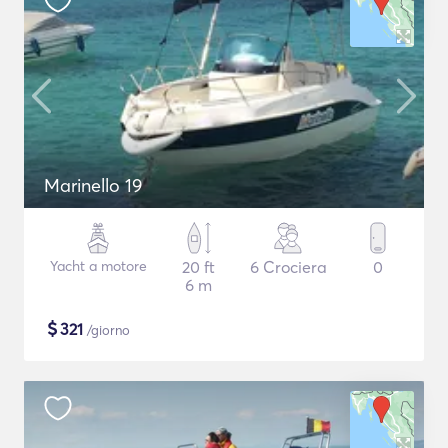
Marinello 19
Yacht a motore
20 ft
6 Crociera
0
6 m
$
321
/giorno