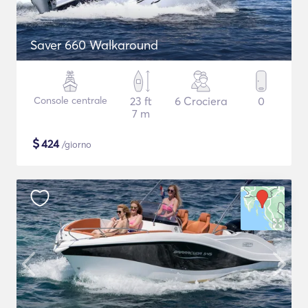
Saver 660 Walkaround
Console centrale
23 ft
6 Crociera
0
7 m
$
424
/giorno