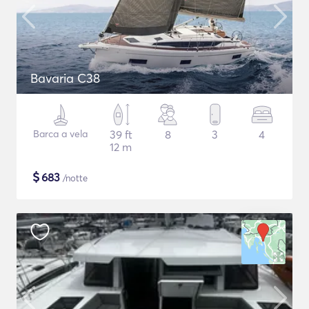
Bavaria C38
Barca a vela
39 ft
8
3
4
12 m
$
683
/notte