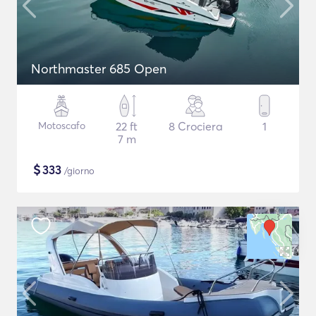
Northmaster 685 Open
Motoscafo
22 ft
8 Crociera
1
7 m
$
333
/giorno