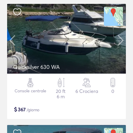
Quicksilver 630 WA
Console centrale
20 ft
6 Crociera
0
6 m
$
367
/giorno