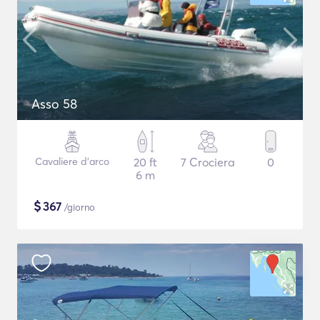
Asso 58
Cavaliere d'arco
20 ft
7 Crociera
0
6 m
$
367
/giorno