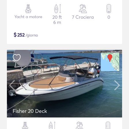
Yacht a motore
20 ft
7 Crociera
0
6 m
$
252
/giorno
Fisher 20 Deck