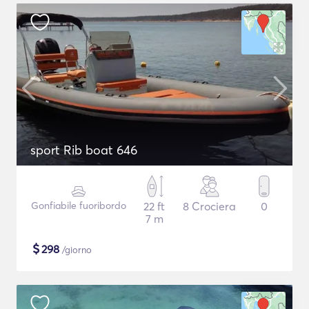
sport Rib boat 646
Gonfiabile fuoribordo
22 ft
8 Crociera
0
7 m
$
298
/giorno