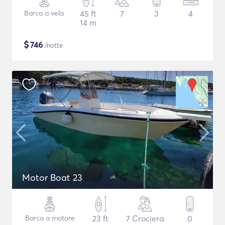
Barca a vela
45 ft
7
3
4
14 m
$
746
/notte
Motor Boat 23
Barca a motore
23 ft
7 Crociera
0