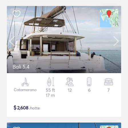
Bali 5.4
Catamarano
55 ft
12
6
7
17 m
$
2,608
/notte