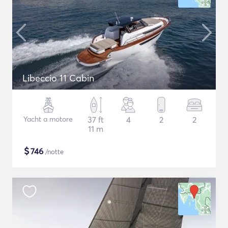
Libeccio 11 Cabin
Yacht a motore
37 ft
4
2
2
11 m
$
746
/notte