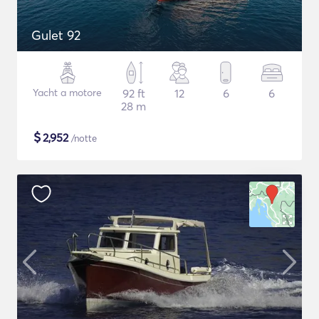
Gulet 92
Yacht a motore
92 ft
12
6
6
28 m
$
2,952
/notte