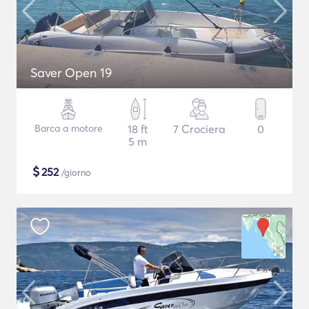
Saver Open 19
Barca a motore
18 ft
7 Crociera
0
5 m
$
252
/giorno