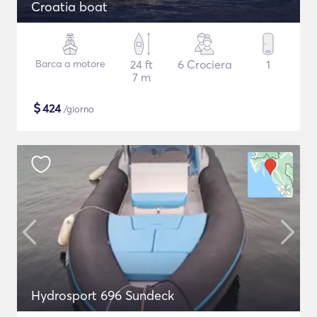
Croatia boat
Barca a motore
24 ft
6 Crociera
1
7 m
$
424
/giorno
Hydrosport 696 Sundeck