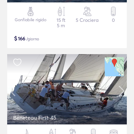
Gonfiabile rigido
15 ft
5 Crociera
0
5 m
$
166
/giorno
Beneteau First 45