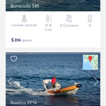
Barracuda 545
Console centrale
17 ft
5 Crociera
0
5 m
$
206
/giorno
Nautica RP16