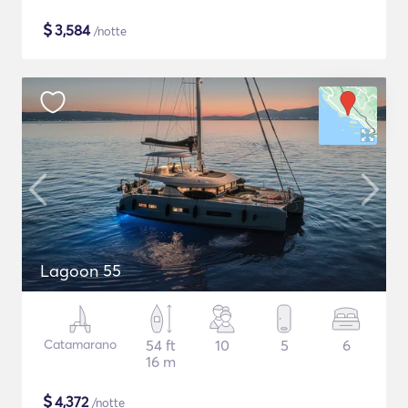
$
3,584
/notte
Lagoon 55
Catamarano
54 ft
10
5
6
16 m
$
4,372
/notte