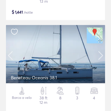
13 m
$
1,441
/notte
Beneteau Oceanis 38.1
Barca a vela
38 ft
8
3
4
12 m