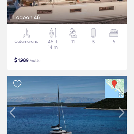
Lagoon 46
Catamarano
46 ft
11
5
6
14 m
$
1,989
/notte