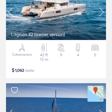
Lagoon 42 (owner version)
Catamarano
42 ft
9
4
5
13 m
$
1,062
/notte