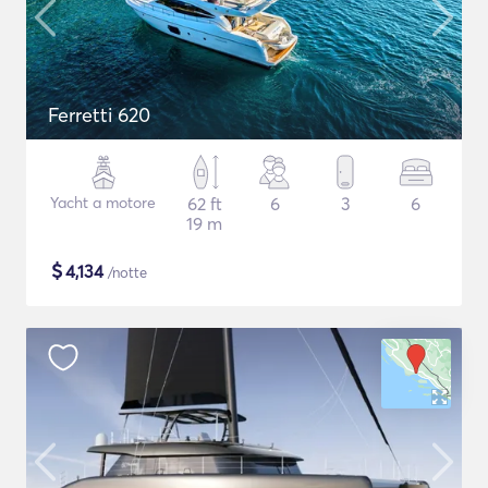
Ferretti 620
Yacht a motore
62 ft
6
3
6
19 m
$
4,134
/notte