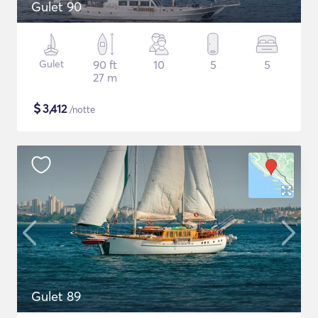
Gulet 90
Gulet
90 ft
10
5
5
27 m
$
3,412
/notte
Gulet 89