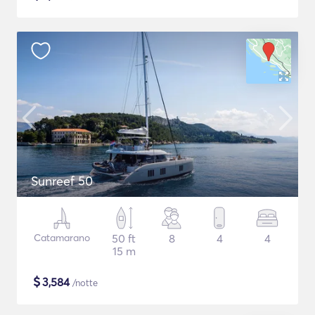
Sunreef 50
Catamarano
50 ft
8
4
4
15 m
$
3,584
/notte