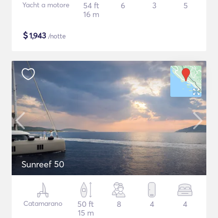
Yacht a motore
54 ft
6
3
5
16 m
$
1,943
/notte
Sunreef 50
Catamarano
50 ft
8
4
4
15 m