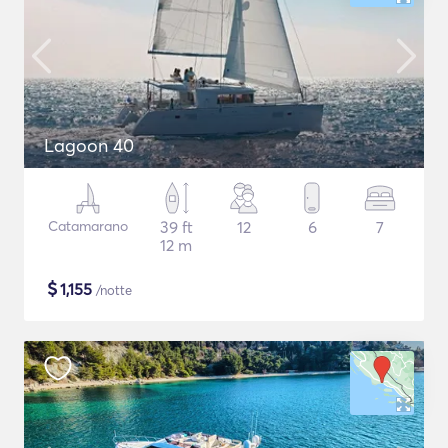
Lagoon 40
Catamarano
39 ft
12
6
7
12 m
$
1,155
/notte