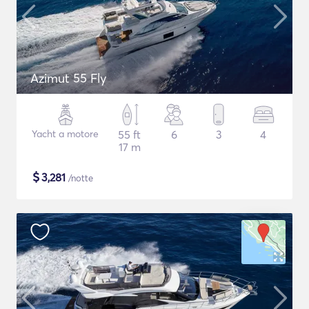
Azimut 55 Fly
Yacht a motore
55 ft
6
3
4
17 m
$
3,281
/notte