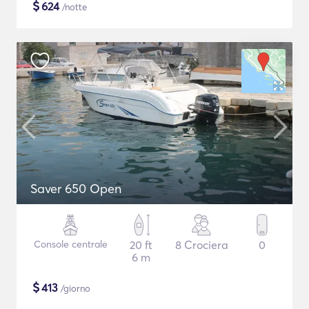
$
624
/notte
Saver 650 Open
Console centrale
20 ft
8 Crociera
0
6 m
$
413
/giorno