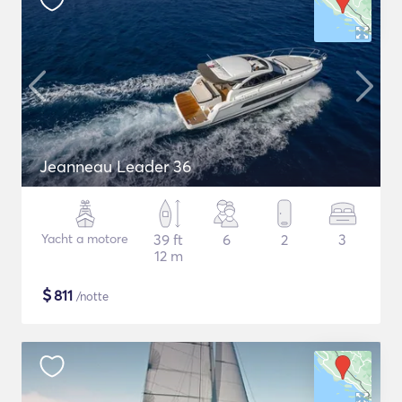
Jeanneau Leader 36
Yacht a motore
39 ft
6
2
3
12 m
$
811
/notte