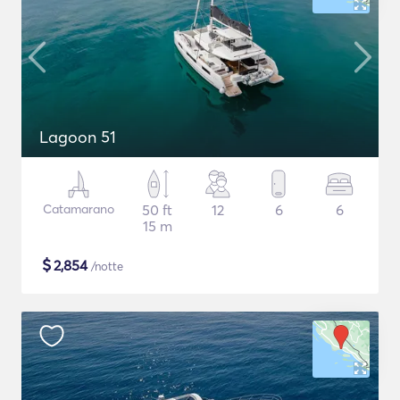
Lagoon 51
Catamarano
50 ft
12
6
6
15 m
$
2,854
/notte