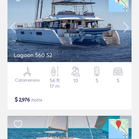
Lagoon 560 S2
Catamarano
56 ft
10
5
5
17 m
$
2,976
/notte