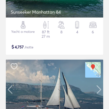
Sunseeker Manhattan 84
Yacht a motore
87 ft
8
4
6
27 m
$
4,757
/notte