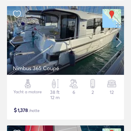
Nimbus 365 Coupé
Yacht a motore
38 ft
6
2
12
12 m
$
1,378
/notte