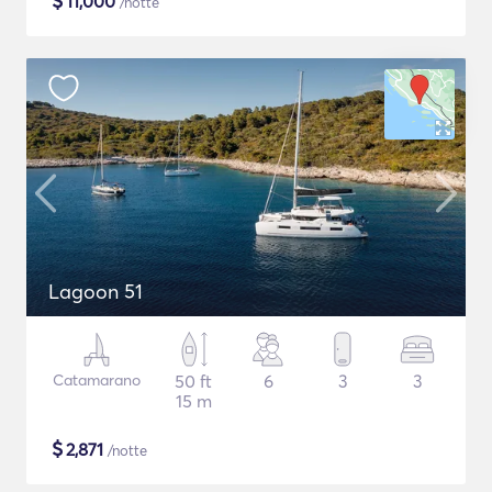
$
11,000
/notte
Lagoon 51
Catamarano
50 ft
6
3
3
15 m
$
2,871
/notte