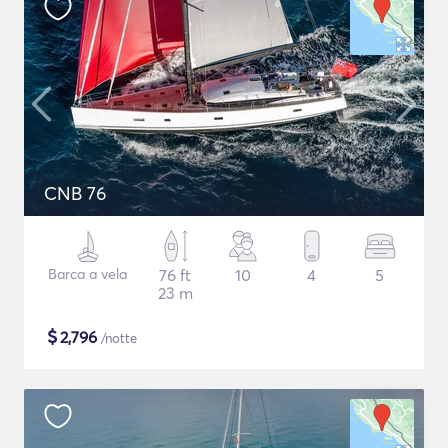
CNB 76
Barca a vela
76 ft
10
4
5
23 m
$
2,796
/notte