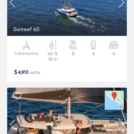
Sunreef 60
Catamarano
60 ft
8
4
4
18 m
$
4,913
/notte