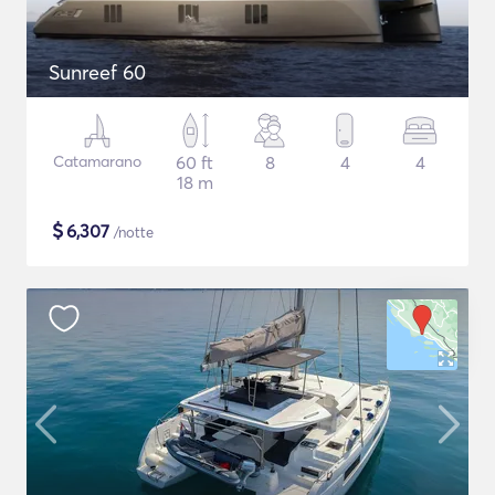
Sunreef 60
Catamarano
60 ft
8
4
4
18 m
$
6,307
/notte