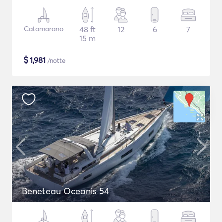
Catamarano
48 ft
12
6
7
15 m
$
1,981
/notte
Beneteau Oceanis 54