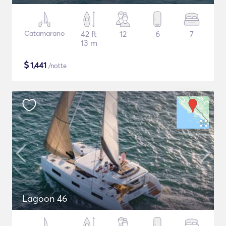
Catamarano
42 ft
12
6
7
13 m
$
1,441
/notte
Lagoon 46