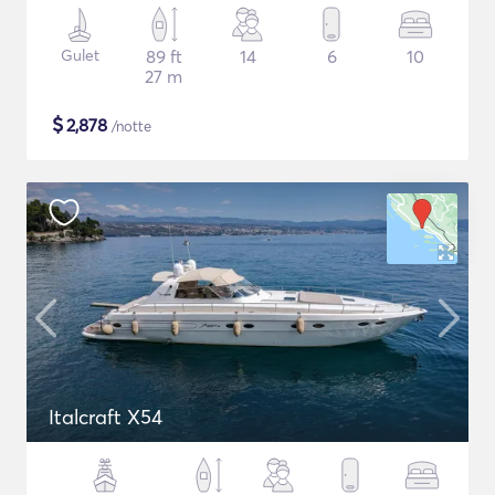
Gulet
89 ft
14
6
10
27 m
$
2,878
/notte
Italcraft X54