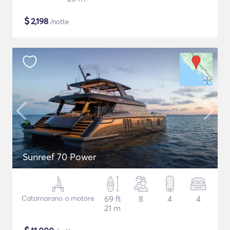
$
2,198
/notte
Sunreef 70 Power
Catamarano a motore
69 ft
8
4
4
21 m