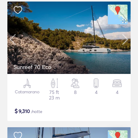
Sunreef 70 Eco
Catamarano
75 ft
8
4
4
23 m
$
9,310
/notte