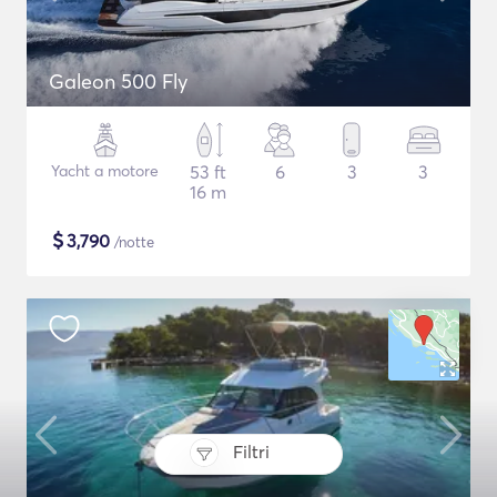
Galeon 500 Fly
Yacht a motore
53 ft
6
3
3
16 m
$
3,790
/notte
Filtri