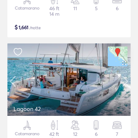
Catamarano
46 ft
11
5
6
14 m
$
1,661
/notte
Lagoon 42
Catamarano
42 ft
12
6
7