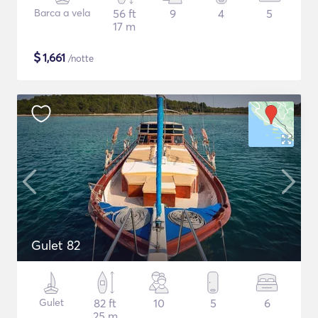
Barca a vela
56 ft
9
4
5
17 m
$
1,661
/notte
Gulet 82
Gulet
82 ft
10
5
6
25 m