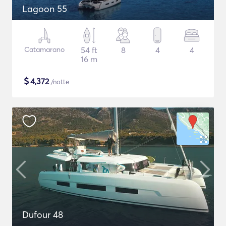
Lagoon 55
Catamarano
54 ft
8
4
4
16 m
$
4,372
/notte
Dufour 48