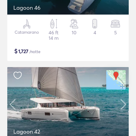
Lagoon 46
Catamarano
46 ft
10
4
5
14 m
$
1,727
/notte
Lagoon 42