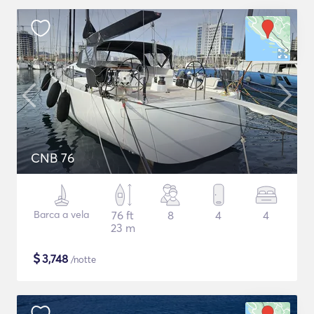
CNB 76
Barca a vela
76 ft
8
4
4
23 m
$
3,748
/notte