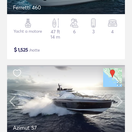
Ferretti 460
Yacht a motore
47 ft
6
3
4
14 m
$
1,525
/notte
Azimut S7