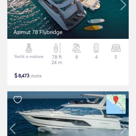
Azimut 78 Flybridge
Yacht a motore
78 ft
8
4
5
24 m
$
8,473
/notte