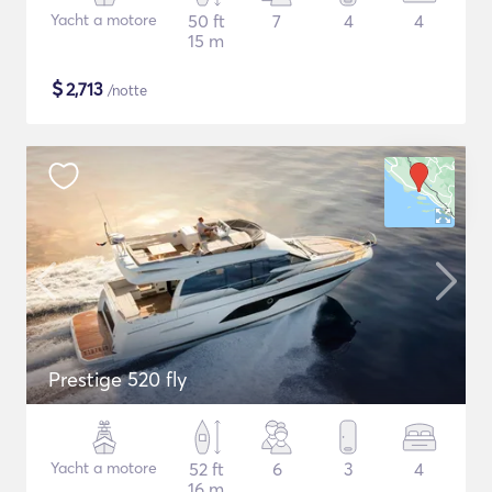
Yacht a motore
50 ft
7
4
4
15 m
$
2,713
/notte
Prestige 520 fly
Yacht a motore
52 ft
6
3
4
16 m