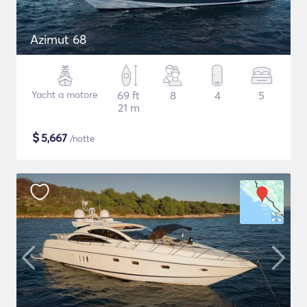
Azimut 68
Yacht a motore
69 ft
8
4
5
21 m
$
5,667
/notte