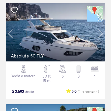
Absolute 50 FLY
Yacht a motore
50 ft
6
3
4
15 m
$
2,692
5.0
/notte
(30
recensioni
)