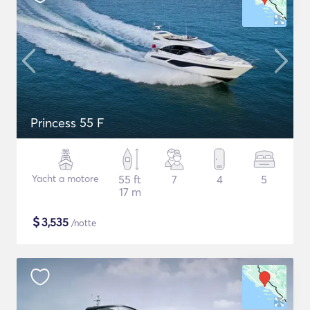
Princess 55 F
Yacht a motore
55 ft
7
4
5
17 m
$
3,535
/notte