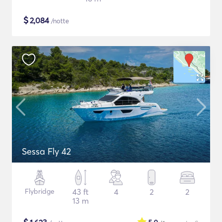
$
2,084
/notte
Sessa Fly 42
Flybridge
43 ft
4
2
2
13 m