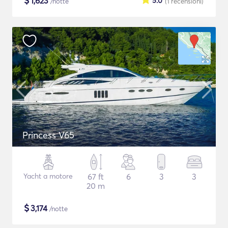
$
1,623
5.0
/notte
(1
recensioni
)
Princess V65
Yacht a motore
67 ft
6
3
3
20 m
$
3,174
/notte