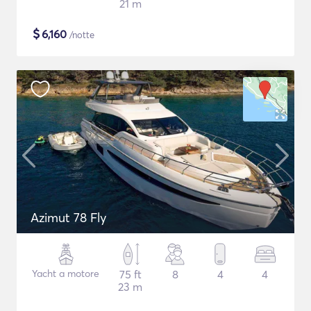
21 m
$
6,160
/notte
Azimut 78 Fly
Yacht a motore
75 ft
8
4
4
23 m