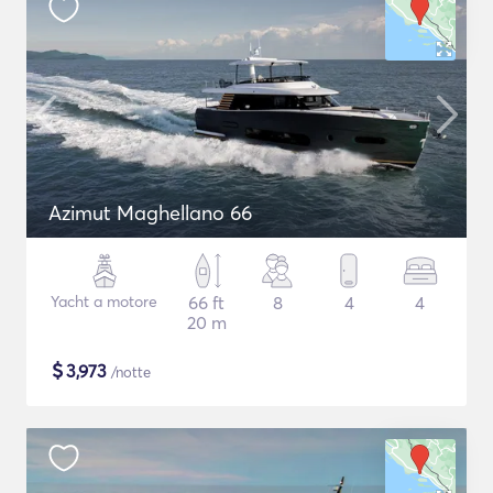
Azimut Maghellano 66
Yacht a motore
66 ft
8
4
4
20 m
$
3,973
/notte