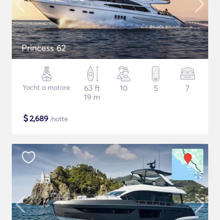
Princess 62
Yacht a motore
63 ft
10
5
7
19 m
$
2,689
/notte