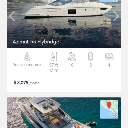
Azimut 55 Flybridge
Yacht a motore
57 ft
6
3
4
17 m
$
3,075
/notte