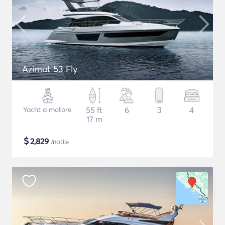
Azimut 53 Fly
Yacht a motore
55 ft
6
3
4
17 m
$
2,829
/notte