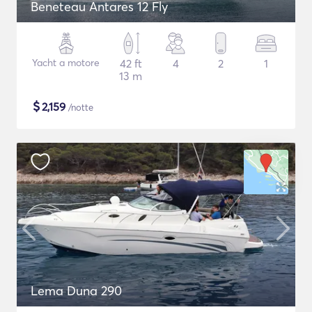
Beneteau Antares 12 Fly
Yacht a motore
42 ft
4
2
1
13 m
$
2,159
/notte
Lema Duna 290