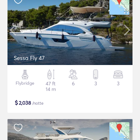
Sessa Fly 47
Flybridge
47 ft
6
3
3
14 m
$
2,038
/notte