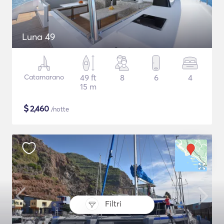
Luna 49
Catamarano
49 ft
8
6
4
15 m
$
2,460
/notte
Filtri