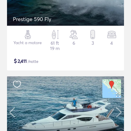
Prestige 590 Fly
Yacht a motore
61 ft
6
3
4
19 m
$
2,411
/notte