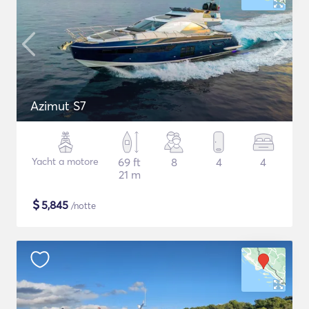
Azimut S7
Yacht a motore
69 ft
8
4
4
21 m
$
5,845
/notte