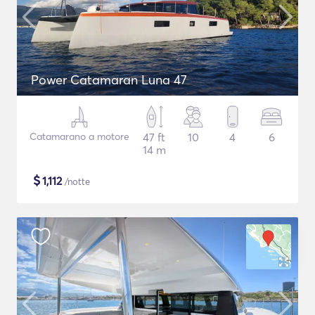
Power Catamaran Luna 47
Catamarano a motore
47 ft
10
4
6
14 m
$
1,112
/notte