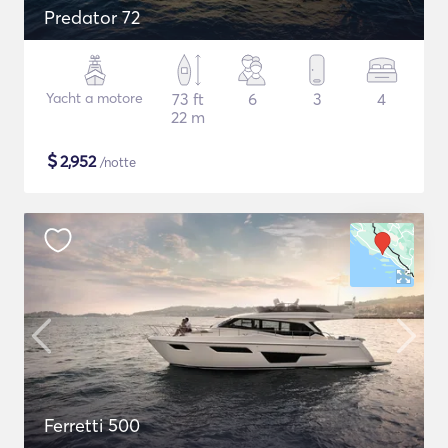
Predator 72
Yacht a motore
73 ft
6
3
4
22 m
$
2,952
/notte
Ferretti 500