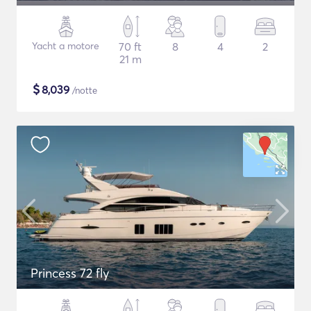
Yacht a motore
70 ft
8
4
2
21 m
$
8,039
/notte
Princess 72 fly