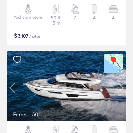
Yacht a motore
50 ft
7
4
4
15 m
$
3,107
/notte
Ferretti 500