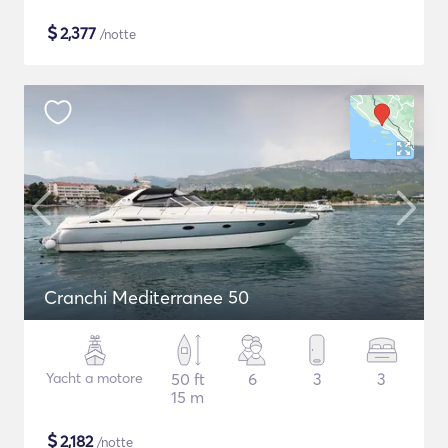
$
2,377
/notte
Cranchi Mediterranee 50
Yacht a motore
50 ft
6
3
3
15 m
$
2,182
/notte