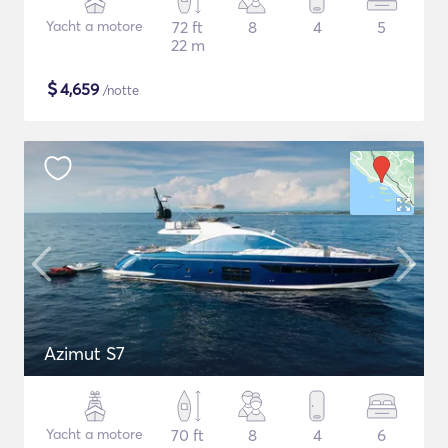
Yacht a motore
72 ft
8
4
5
22 m
$
4,659
/notte
Azimut S7
Yacht a motore
70 ft
8
4
6