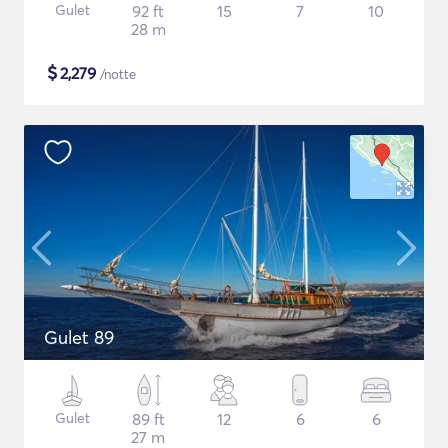
Gulet
92 ft
15
7
10
28 m
$
2,279
/notte
Gulet 89
Gulet
89 ft
12
6
6
27 m