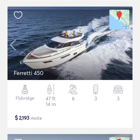
Ferretti 450
Flybridge
47 ft
6
3
3
14 m
$
2,193
/notte