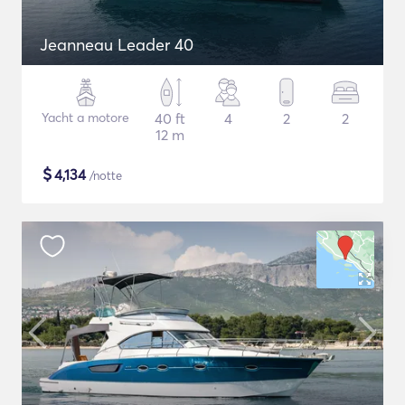
Jeanneau Leader 40
Yacht a motore
40 ft
4
2
2
12 m
$
4,134
/notte