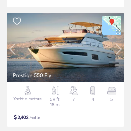
Prestige 550 Fly
Yacht a motore
59 ft
7
4
5
18 m
$
2,402
/notte