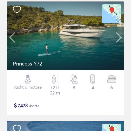
Princess Y72
Yacht a motore
72 ft
8
4
6
22 m
$
7,473
/notte