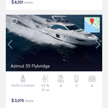
$
8,351
/notte
Azimut 55 Flybridge
Yacht a motore
57 ft
6
3
4
17 m
$
3,075
/notte