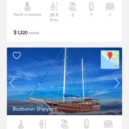
Yacht a motore
28 ft
2
1
1
9 m
$
1,320
/notte
Bozburun Shipyard