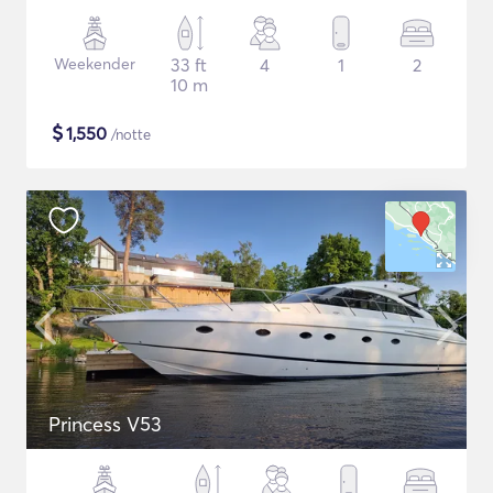
Weekender
33 ft
4
1
2
10 m
$
1,550
/notte
Princess V53