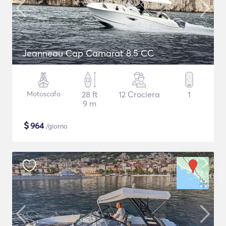
Jeanneau Cap Camarat 8.5 CC
Motoscafo
28 ft
12 Crociera
1
9 m
$
964
/giorno