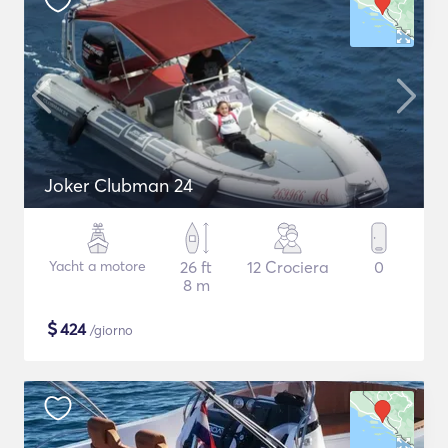
Joker Clubman 24
Yacht a motore
26 ft
12 Crociera
0
8 m
$
424
/giorno