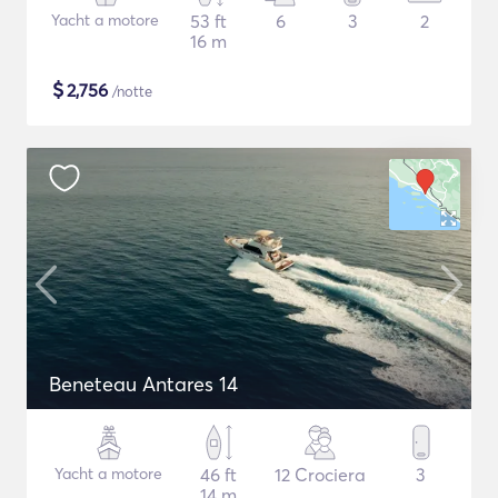
Yacht a motore
53 ft
6
3
2
16 m
$
2,756
/notte
Beneteau Antares 14
Yacht a motore
46 ft
12 Crociera
3
14 m