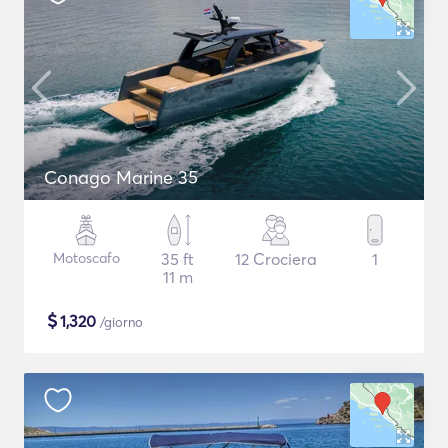
Conago Marine 35
Motoscafo
35 ft
12 Crociera
1
11 m
$
1,320
/giorno