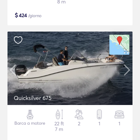
8 m
$
424
/giorno
Quicksilver 675
Barca a motore
22 ft
2
1
1
7 m