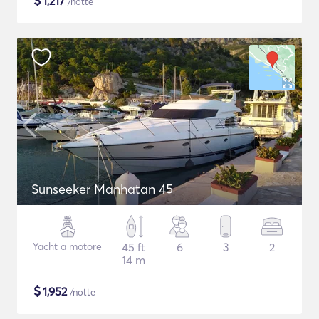
$
1,217
/notte
Sunseeker Manhatan 45
Yacht a motore
45 ft
6
3
2
14 m
$
1,952
/notte