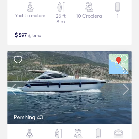
Yacht a motore
26 ft
10 Crociera
1
8 m
$
597
/giorno
Pershing 43