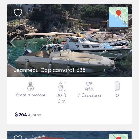
Jeanneau Cap camarat 635
Yacht a motore
20 ft
7 Crociera
0
6 m
$
264
/giorno