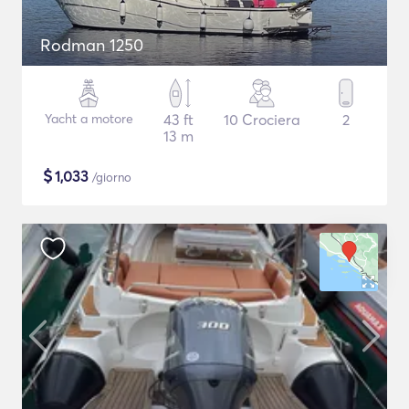
Rodman 1250
Yacht a motore
43 ft
10 Crociera
2
13 m
$
1,033
/giorno