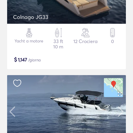
Colnago JG33
Yacht a motore
33 ft
12 Crociera
0
10 m
$
1,147
/giorno