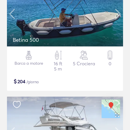
Betina 500
Barca a motore
16 ft
5 Crociera
0
5 m
$
204
/giorno