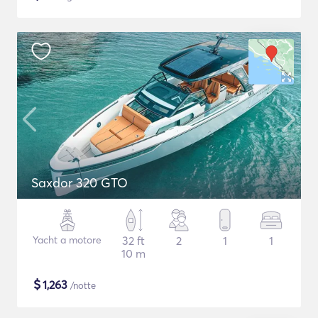
Saxdor 320 GTO
Yacht a motore
32 ft
2
1
1
10 m
$
1,263
/notte