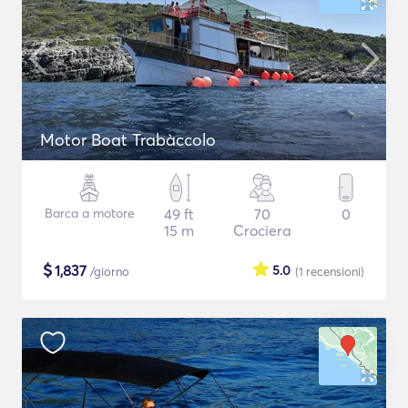
Motor Boat Trabàccolo
Barca a motore
49 ft
70
0
15 m
Crociera
$
1,837
5.0
/giorno
(1
recensioni
)