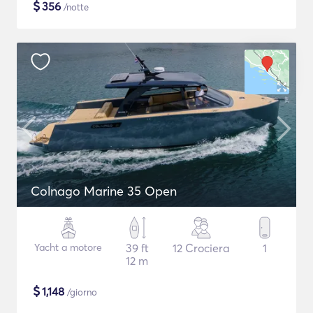
$
356
/notte
Colnago Marine 35 Open
Yacht a motore
39 ft
12 Crociera
1
12 m
$
1,148
/giorno