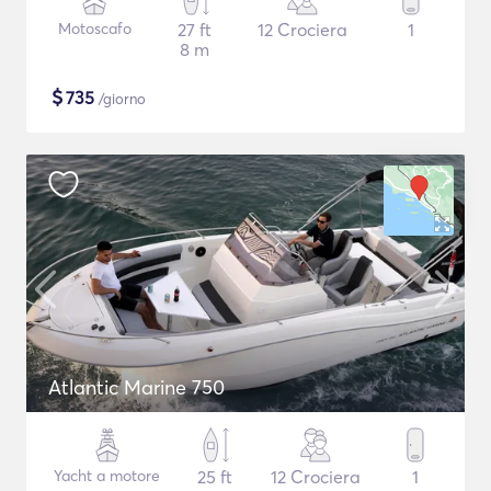
Motoscafo
27 ft
12 Crociera
1
8 m
$
735
/giorno
Atlantic Marine 750
Yacht a motore
25 ft
12 Crociera
1