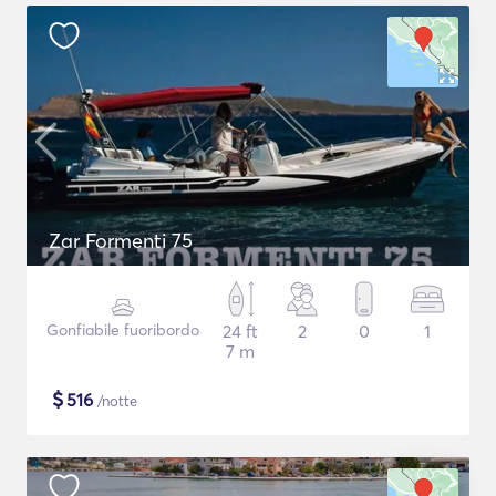
Zar Formenti 75
Gonfiabile fuoribordo
24 ft
2
0
1
7 m
$
516
/notte