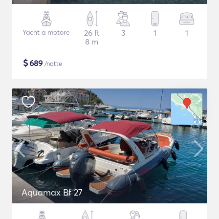
Yacht a motore
26 ft
3
1
1
8 m
$
689
/notte
Aquamax Bf 27