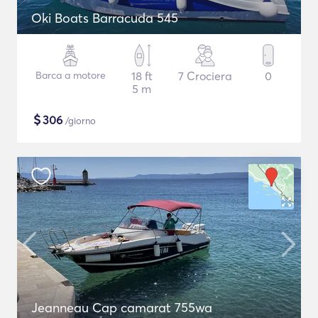
Oki Boats Barracuda 545
Barca a motore
18 ft
7 Crociera
0
5 m
$
306
/giorno
Jeanneau Cap camarat 755wa