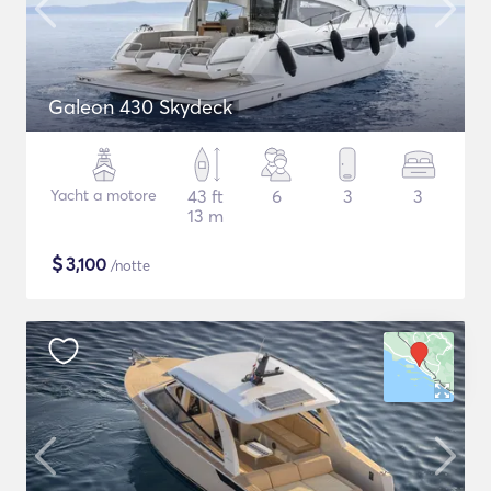
Galeon 430 Skydeck
Yacht a motore
43 ft
6
3
3
13 m
$
3,100
/notte