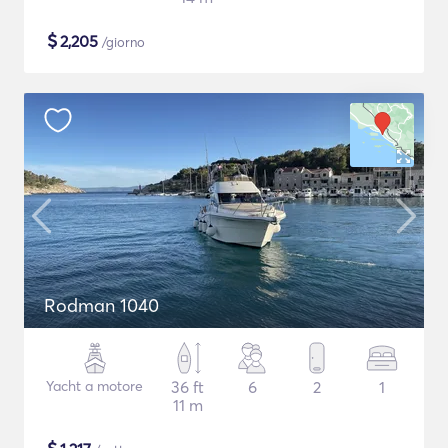
$
2,205
/giorno
Rodman 1040
Yacht a motore
36 ft
6
2
1
11 m