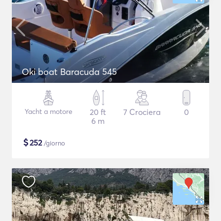
Oki boat Baracuda 545
Yacht a motore
20 ft
7 Crociera
0
6 m
$
252
/giorno