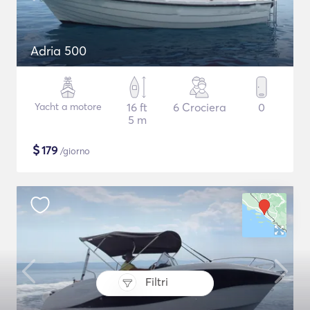
Adria 500
Yacht a motore
16 ft
6 Crociera
0
5 m
$
179
/giorno
Filtri