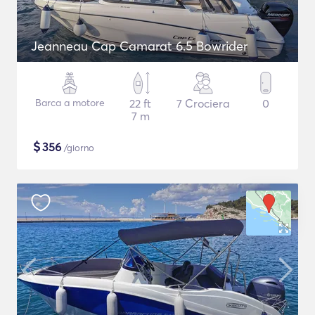
Jeanneau Cap Camarat 6.5 Bowrider
Barca a motore
22 ft
7 Crociera
0
7 m
$
356
/giorno