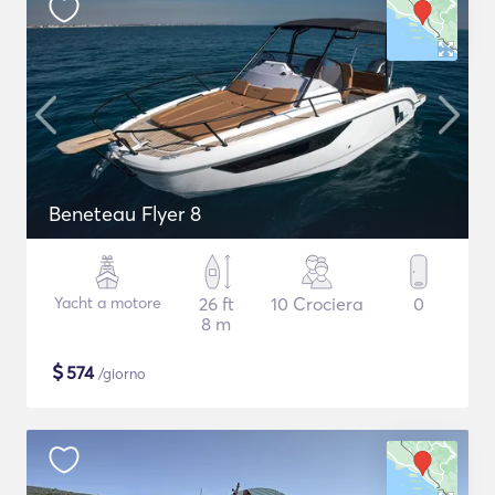
Beneteau Flyer 8
Yacht a motore
26 ft
10 Crociera
0
8 m
$
574
/giorno