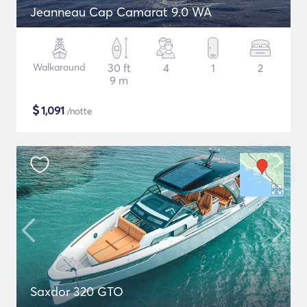
Jeanneau Cap Camarat 9.0 WA
Walkaround
30 ft
4
1
2
9 m
$
1,091
/notte
Saxdor 320 GTO