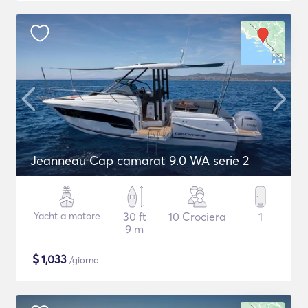
Jeanneau Cap camarat 9.0 WA serie 2
Yacht a motore
30 ft
10 Crociera
1
9 m
$
1,033
/giorno