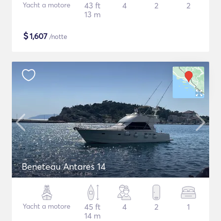
Yacht a motore
43 ft
4
2
2
13 m
$
1,607
/notte
Beneteau Antares 14
Yacht a motore
45 ft
4
2
1
14 m