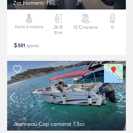
Zar Formenti 75
Yacht a motore
26 ft
12 Crociera
0
8 m
$
551
/giorno
Jeanneau Cap camarat 7.5cc