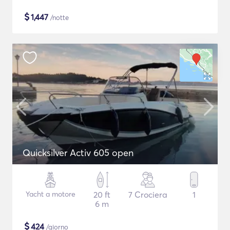
$
1,447
/notte
Quicksilver Activ 605 open
Yacht a motore
20 ft
7 Crociera
1
6 m
$
424
/giorno