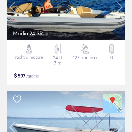
Marlin 24 SR
Yacht a motore
24 ft
12 Crociera
0
7 m
$
597
/giorno