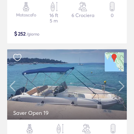
Motoscafo
16 ft
6 Crociera
0
5 m
$
252
/giorno
Saver Open 19