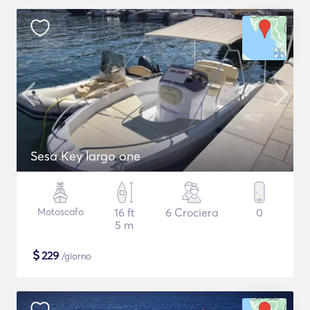
Sesa Key largo one
Motoscafo
16 ft
6 Crociera
0
5 m
$
229
/giorno