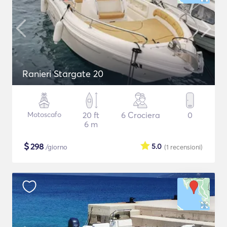
Ranieri Stargate 20
Motoscafo
20 ft
6 Crociera
0
6 m
$
298
5.0
/giorno
(1
recensioni
)