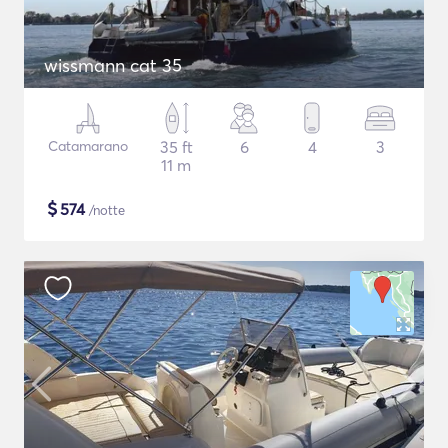
wissmann cat 35
Catamarano
35 ft
6
4
3
11 m
$
574
/notte