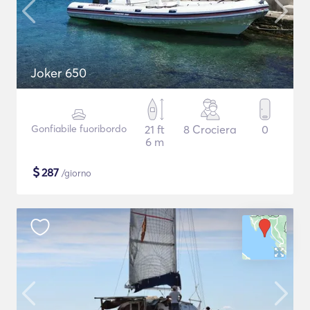
Joker 650
Gonfiabile fuoribordo
21 ft
8 Crociera
0
6 m
$
287
/giorno