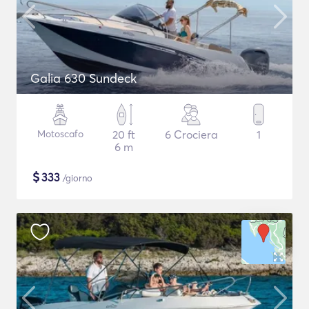
Galia 630 Sundeck
Motoscafo
20 ft
6 Crociera
1
6 m
$
333
/giorno