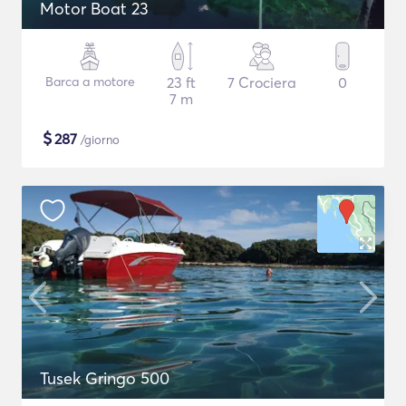
Motor Boat 23
Barca a motore
23 ft
7 Crociera
0
7 m
$
287
/giorno
Tusek Gringo 500