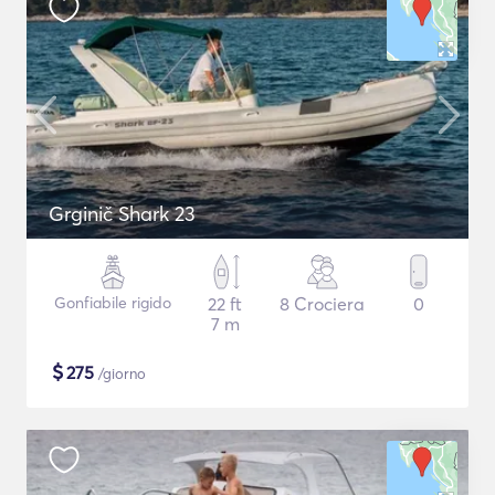
Grginič Shark 23
Gonfiabile rigido
22 ft
8 Crociera
0
7 m
$
275
/giorno