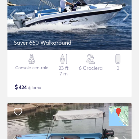
Saver 660 Walkaround
Console centrale
23 ft
6 Crociera
0
7 m
$
424
/giorno