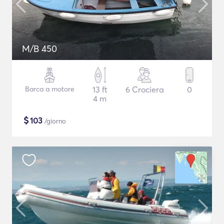
M/B 450
Barca a motore
13 ft
6 Crociera
0
4 m
$
103
/giorno