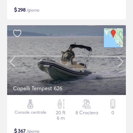
$
298
/giorno
Capelli Tempest 626
Console centrale
20 ft
8 Crociera
0
6 m
$
367
/giorno