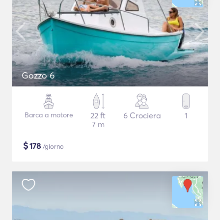
Gozzo 6
Barca a motore
22 ft
6 Crociera
1
7 m
$
178
/giorno