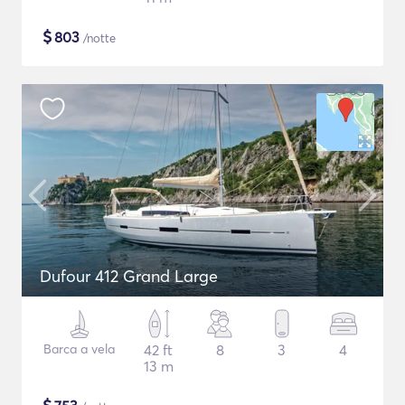
$
803
/notte
Dufour 412 Grand Large
Barca a vela
42 ft
8
3
4
13 m