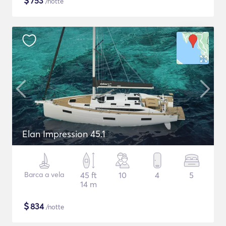
$
753
/notte
Elan Impression 45.1
Barca a vela
45 ft
10
4
5
14 m
$
834
/notte