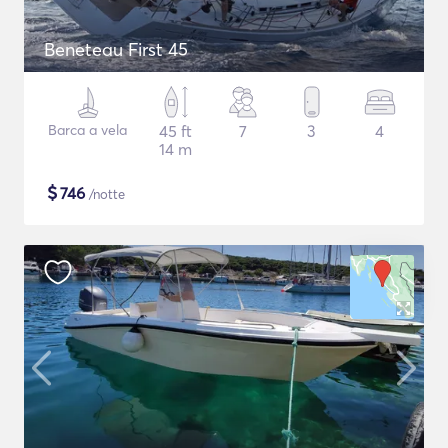
Beneteau First 45
Barca a vela
45 ft
7
3
4
14 m
$
746
/notte