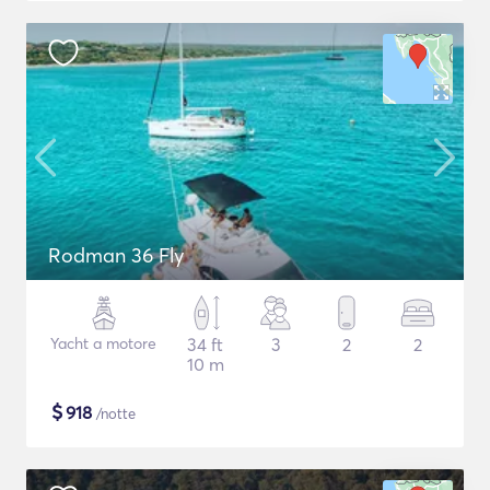
Rodman 36 Fly
Yacht a motore
34 ft
3
2
2
10 m
$
918
/notte