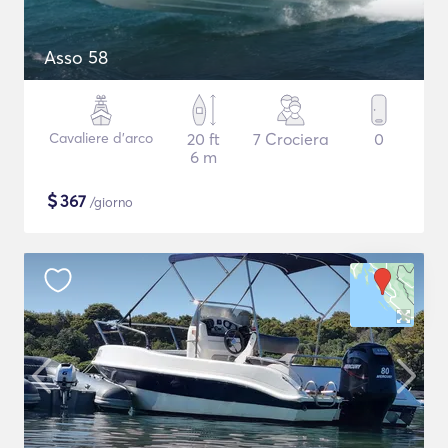
Asso 58
Cavaliere d'arco
20 ft
7 Crociera
0
6 m
$
367
/giorno