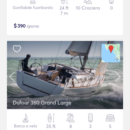
Gonfiabile fuoribordo
24 ft
10 Crociera
0
7 m
$
390
/giorno
Dufour 360 Grand Large
Barca a vela
35 ft
8
3
5