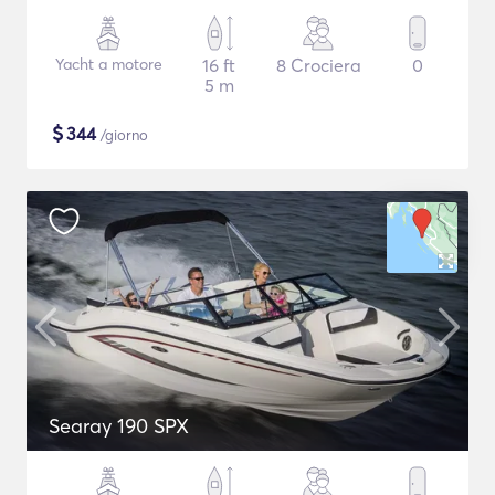
Yacht a motore
16 ft
8 Crociera
0
5 m
$
344
/giorno
Searay 190 SPX