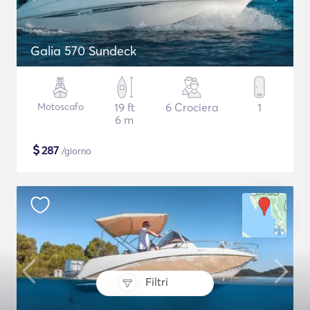
Galia 570 Sundeck
Motoscafo
19 ft
6 Crociera
1
6 m
$
287
/giorno
Filtri