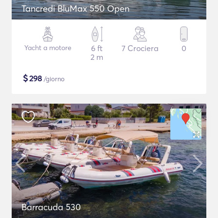
Tancredi BluMax 550 Open
Yacht a motore
6 ft
7 Crociera
0
2 m
$
298
/giorno
Barracuda 530