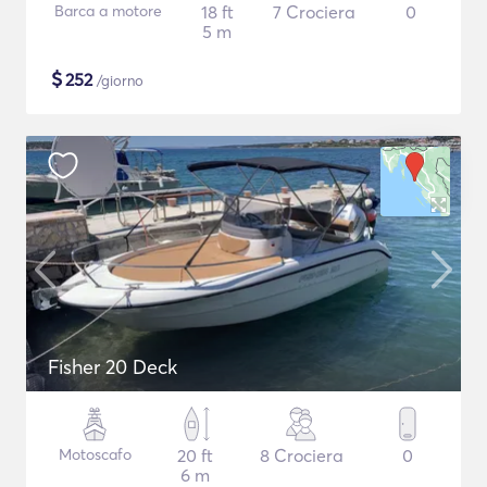
Barca a motore
18 ft
7 Crociera
0
5 m
$
252
/giorno
Fisher 20 Deck
Motoscafo
20 ft
8 Crociera
0
6 m