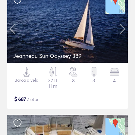
Jeanneau Sun Odyssey 389
Barca a vela
37 ft
8
3
4
11 m
$
687
/notte