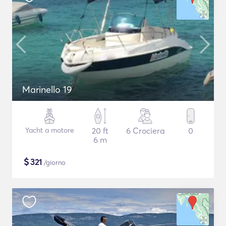
Marinello 19
Yacht a motore
20 ft
6 Crociera
0
6 m
$
321
/giorno