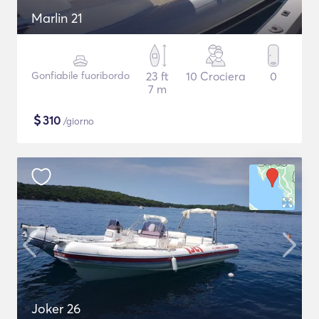
Marlin 21
Gonfiabile fuoribordo
23 ft
10 Crociera
0
7 m
$
310
/giorno
Joker 26