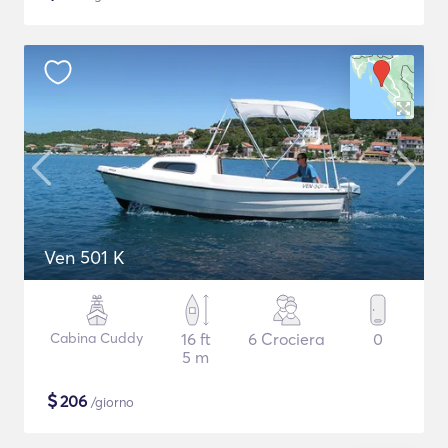
Ven 501 K
Cabina Cuddy
16 ft
6 Crociera
0
5 m
$
206
/giorno