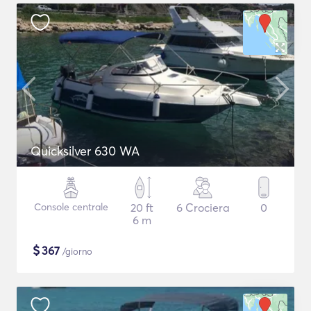
Quicksilver 630 WA
Console centrale
20 ft
6 Crociera
0
6 m
$
367
/giorno