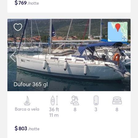
$
769
/notte
Dufour 365 gl
Barca a vela
36 ft
8
3
8
11 m
$
803
/notte