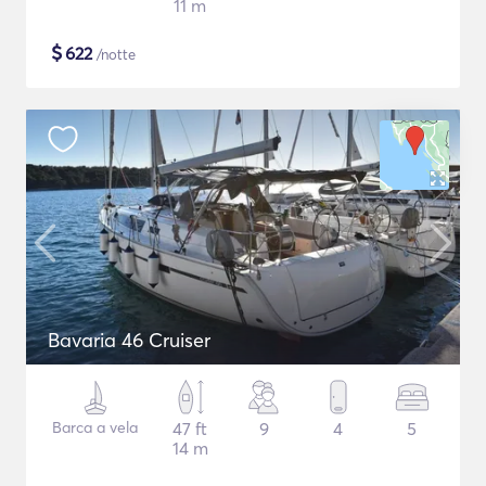
11 m
$
622
/notte
Bavaria 46 Cruiser
Barca a vela
47 ft
9
4
5
14 m