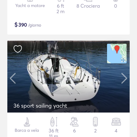
Yacht a motore
6 ft
8 Crociera
0
2 m
$
390
/giorno
36 sport sailing yacht
Barca a vela
36 ft
6
2
4
11 m