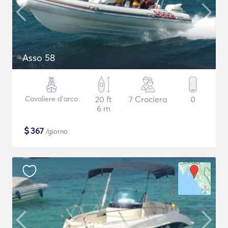
Asso 58
Cavaliere d'arco
20 ft
7 Crociera
0
6 m
$
367
/giorno