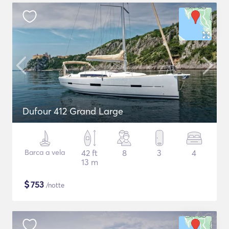
Dufour 412 Grand Large
Barca a vela
42 ft
8
3
4
13 m
$
753
/notte