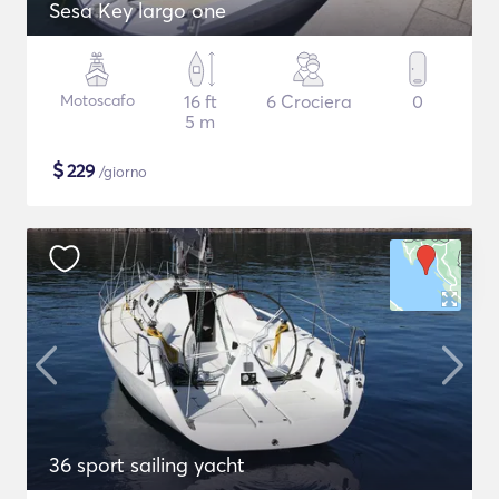
Sesa Key largo one
Motoscafo
16 ft
6 Crociera
0
5 m
$
229
/giorno
36 sport sailing yacht