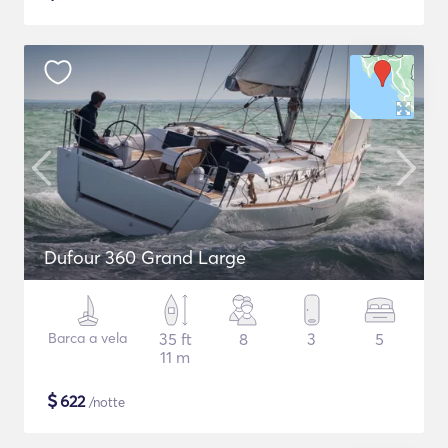
Dufour 360 Grand Large
Barca a vela
35 ft
8
3
5
11 m
$
622
/notte