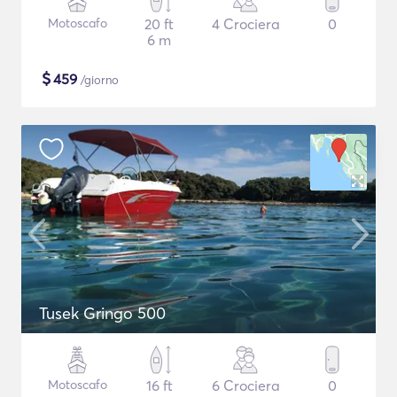
Motoscafo
20 ft
4 Crociera
0
6 m
$
459
/giorno
Tusek Gringo 500
Motoscafo
16 ft
6 Crociera
0