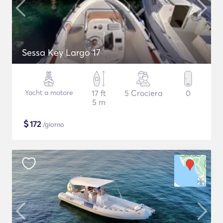
Sessa Key Largo 17
Yacht a motore
17 ft
5 Crociera
0
5 m
$
172
/giorno