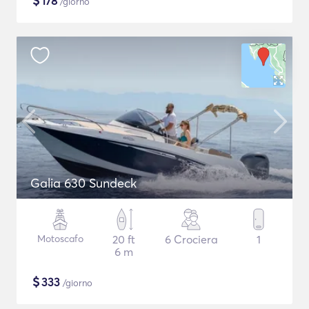
$
178
/giorno
Galia 630 Sundeck
Motoscafo
20 ft
6 Crociera
1
6 m
$
333
/giorno