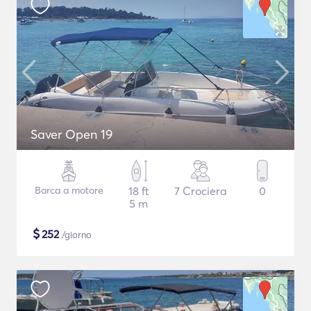
Saver Open 19
Barca a motore
18 ft
7 Crociera
0
5 m
$
252
/giorno