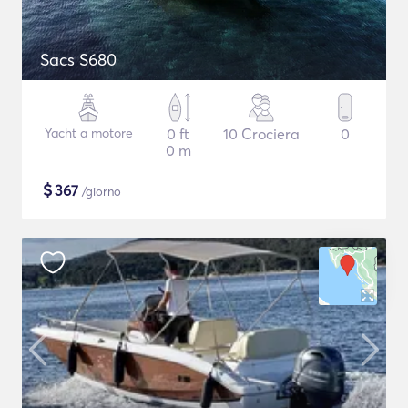
Sacs S680
Yacht a motore
0 ft
10 Crociera
0
0 m
$
367
/giorno