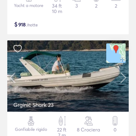
Yacht a motore
34 ft
3
2
2
10 m
$
918
/notte
Grginič Shark 23
Gonfiabile rigido
22 ft
8 Crociera
0
7 m