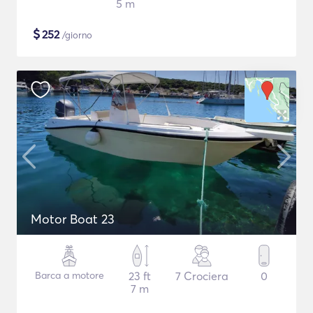
5 m
$
252
/giorno
Motor Boat 23
Barca a motore
23 ft
7 Crociera
0
7 m