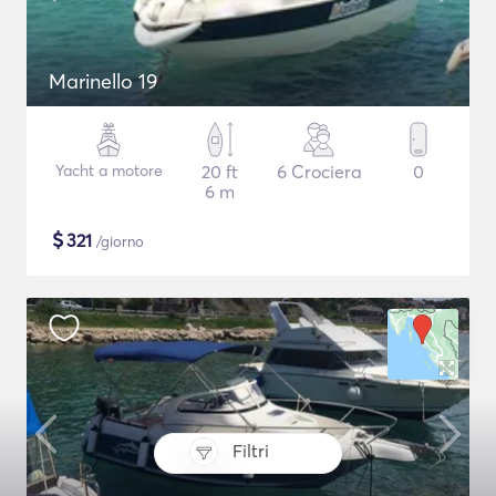
Marinello 19
Yacht a motore
20 ft
6 Crociera
0
6 m
$
321
/giorno
Filtri