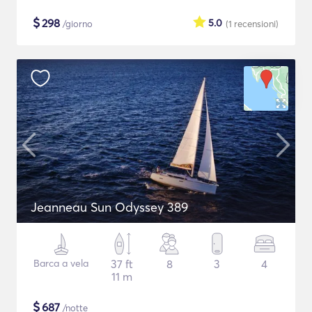
$
298
5.0
/giorno
(1
recensioni
)
Jeanneau Sun Odyssey 389
Barca a vela
37 ft
8
3
4
11 m
$
687
/notte