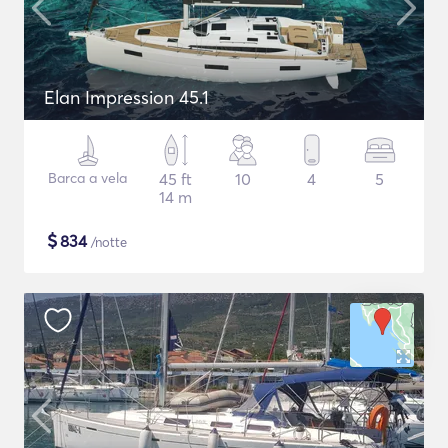
Elan Impression 45.1
Barca a vela
45 ft
10
4
5
14 m
$
834
/notte