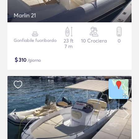
Marlin 21
Gonfiabile fuoribordo
23 ft
10 Crociera
0
7 m
$
310
/giorno