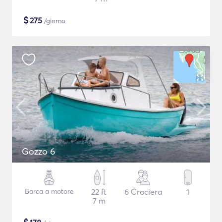
$
275
/giorno
Gozzo 6
Barca a motore
22 ft
6 Crociera
1
7 m