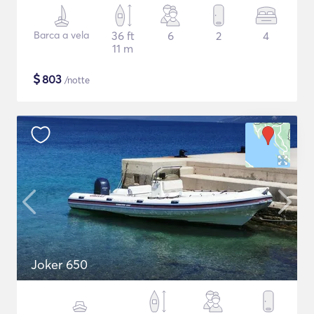
Barca a vela
36 ft
6
2
4
11 m
$
803
/notte
Joker 650