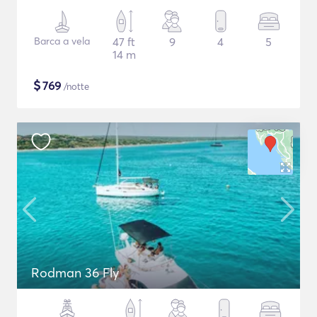
Barca a vela
47 ft
9
4
5
14 m
$
769
/notte
Rodman 36 Fly