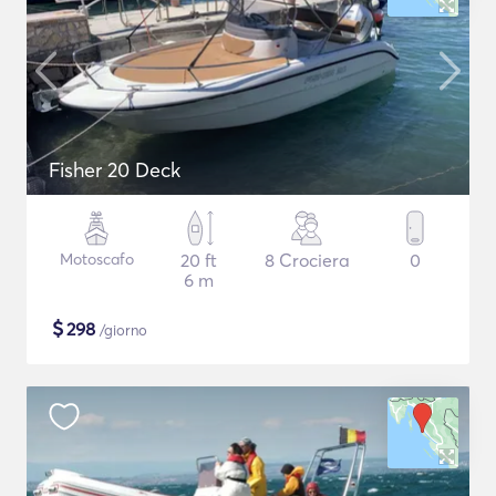
Fisher 20 Deck
Motoscafo
20 ft
8 Crociera
0
6 m
$
298
/giorno