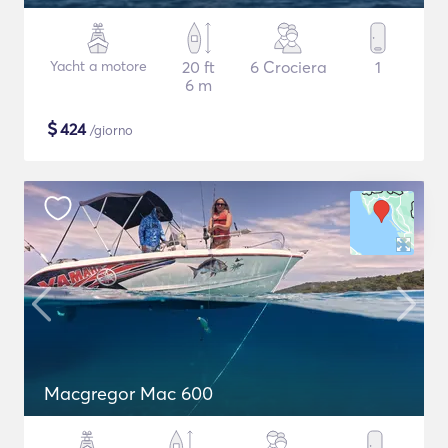
Yacht a motore
20 ft
6 Crociera
1
6 m
$
424
/giorno
Macgregor Mac 600