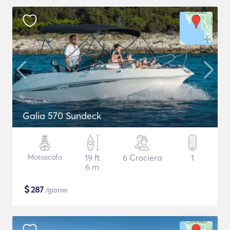
Galia 570 Sundeck
Motoscafo
19 ft
6 Crociera
1
6 m
$
287
/giorno