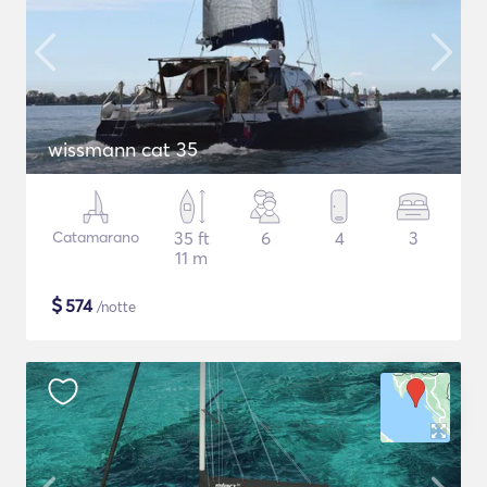
wissmann cat 35
Catamarano
35 ft
6
4
3
11 m
$
574
/notte