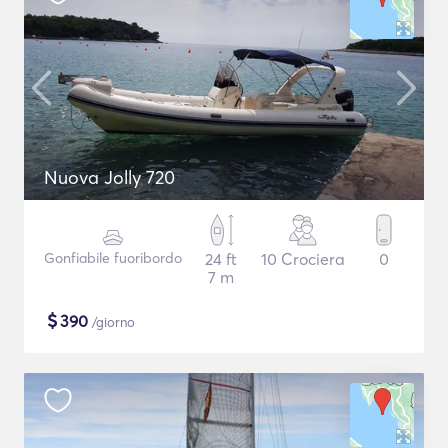
Nuova Jolly 720
Gonfiabile fuoribordo
24 ft
10 Crociera
0
7 m
$
390
/giorno