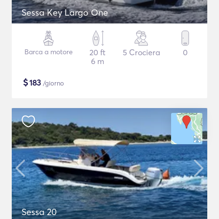
Sessa Key Largo One
Barca a motore
20 ft
5 Crociera
0
6 m
$
183
/giorno
Sessa 20