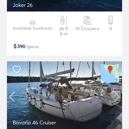
Joker 26
Gonfiabile fuoribordo
26 ft
10 Crociera
0
8 m
$
390
/giorno
Bavaria 46 Cruiser