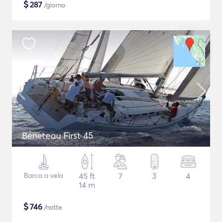
$
287
/giorno
Beneteau First 45
Barca a vela
45 ft
7
3
4
14 m
$
746
/notte