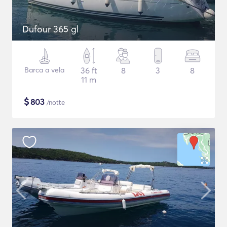
Dufour 365 gl
Barca a vela
36 ft
8
3
8
11 m
$
803
/notte