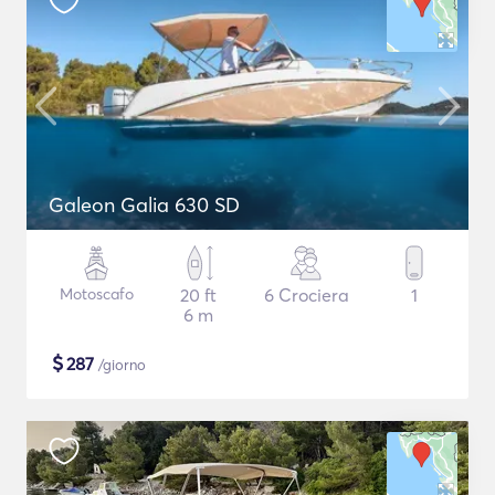
Galeon Galia 630 SD
Motoscafo
20 ft
6 Crociera
1
6 m
$
287
/giorno