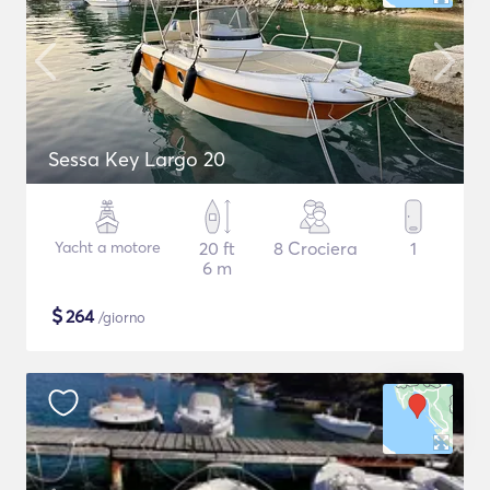
Sessa Key Largo 20
Yacht a motore
20 ft
8 Crociera
1
6 m
$
264
/giorno