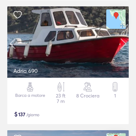
Adria 690
Barca a motore
23 ft
8 Crociera
1
7 m
$
137
/giorno