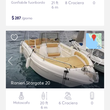
Gonfiabile fuoribordo
21 ft
8 Crociera
0
6 m
$
287
/giorno
Ranieri Stargate 20
Motoscafo
20 ft
6 Crociera
0
6 m