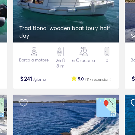
Traditional wooden boat tour/ half
day
S
Barca a motore
26 ft
6 Crociera
0
Ba
8 m
$
241
5.0
/giorno
(117
recensioni
)