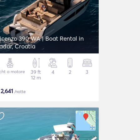
icenzo 390 WA | Boat Rental in
adar, Croatia
cht a motore
39 ft
4
2
3
12 m
$
2,641
/notte