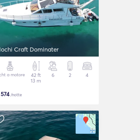
ochi Craft Dominater
cht a motore
42 ft
6
2
4
13 m
$
574
/notte