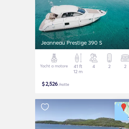
Jeanneau Prestige 390 S
Yacht a motore
41 ft
4
2
2
12 m
$
2,526
/notte