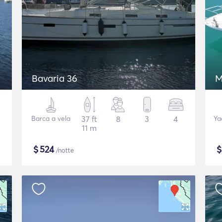
Bavaria 36
M
Barca a vela
37 ft
8
3
4
Ya
11 m
$
524
/notte