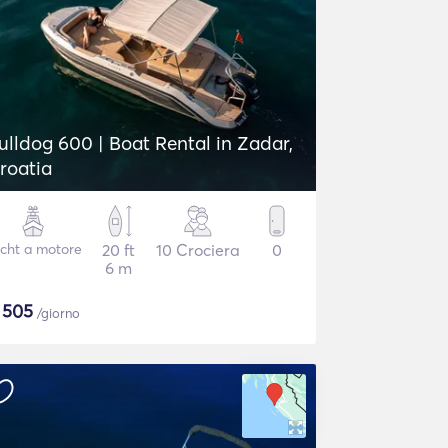
ulldog 600 | Boat Rental in Zadar,
roatia
cht a motore
20 ft
10 Crociera
0
6 m
$
505
/giorno