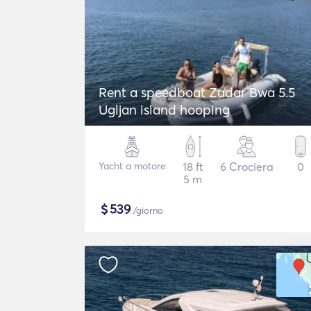
Rent a speedboat Zadar Bwa 5.5
Ugljan island hooping
Yacht a motore
18 ft
6 Crociera
0
5 m
$
539
/giorno