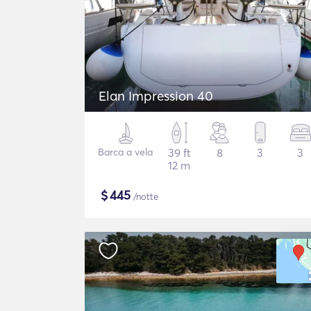
Elan Impression 40
Barca a vela
39 ft
8
3
3
12 m
$
445
/notte