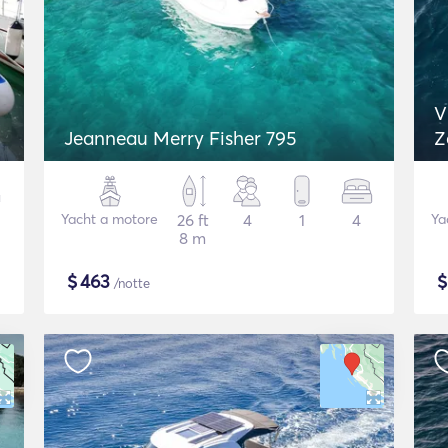
V
Jeanneau Merry Fisher 795
Z
Yacht a motore
26 ft
4
1
4
Ya
8 m
$
463
/notte