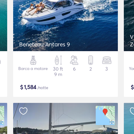
V
Beneteau Antares 9
Z
Barca a motore
30 ft
6
2
3
Ya
9 m
$
1,584
/notte