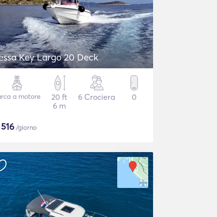
essa Key Largo 20 Deck
rca a motore
20 ft
6 Crociera
0
6 m
$
516
/giorno