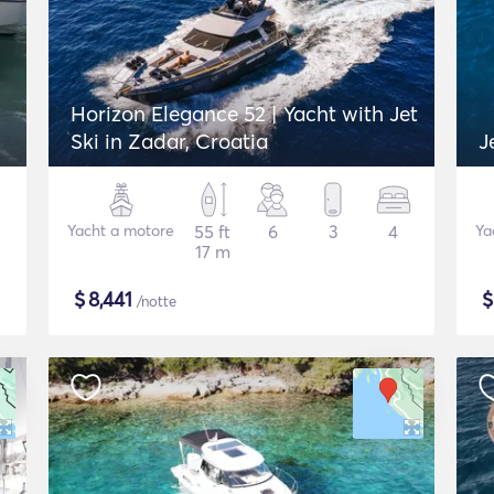
Horizon Elegance 52 | Yacht with Jet
Ski in Zadar, Croatia
J
Yacht a motore
55 ft
6
3
4
Ya
17 m
$
8,441
/notte