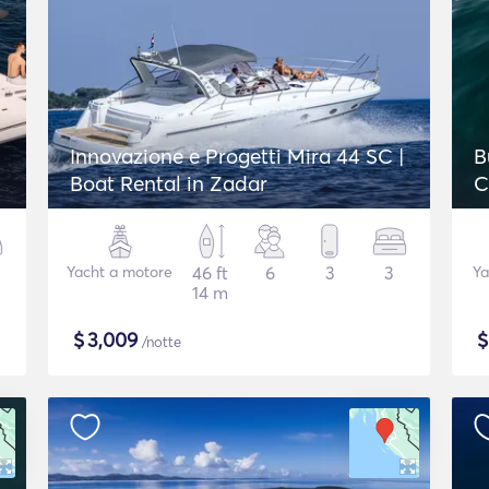
Innovazione e Progetti Mira 44 SC |
B
Boat Rental in Zadar
C
Yacht a motore
46 ft
6
3
3
Ya
14 m
$
3,009
/notte