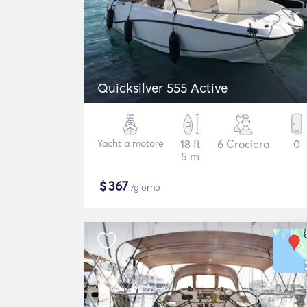
Quicksilver 555 Active
Yacht a motore
18 ft
6 Crociera
0
5 m
$
367
/giorno