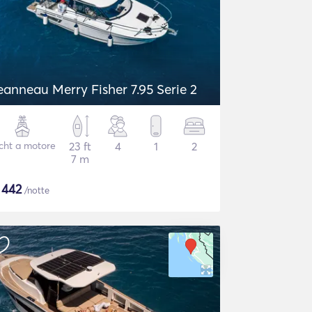
eanneau Merry Fisher 7.95 Serie 2
cht a motore
23 ft
4
1
2
7 m
$
442
/notte