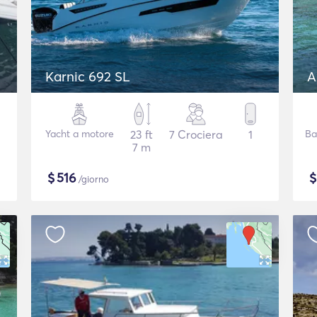
Karnic 692 SL
A
Yacht a motore
23 ft
7 Crociera
1
Ba
7 m
$
516
/giorno