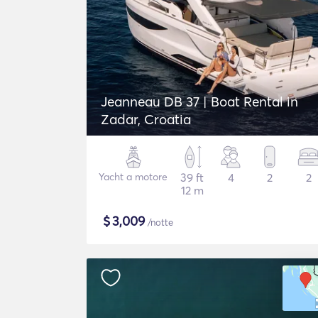
Jeanneau DB 37 | Boat Rental in
Zadar, Croatia
Yacht a motore
39 ft
4
2
2
12 m
$
3,009
/notte