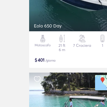
Eolo 650 Day
Motoscafo
21 ft
7 Crociera
1
6 m
$
401
/giorno