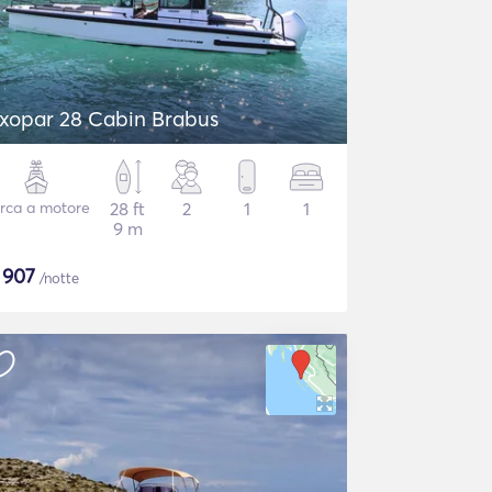
xopar 28 Cabin Brabus
rca a motore
28 ft
2
1
1
9 m
$
907
/notte