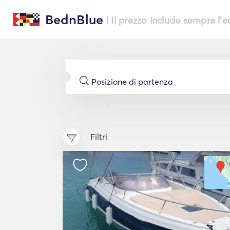
BednBlue
| Il prezzo include sempre l'
Filtri