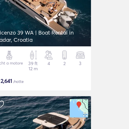
icenzo 39 WA | Boat Rental in
adar, Croatia
cht a motore
39 ft
4
2
3
12 m
$
2,641
/notte