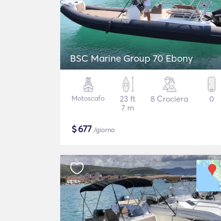
BSC Marine Group 70 Ebony
Motoscafo
23 ft
8 Crociera
0
7 m
$
677
/giorno